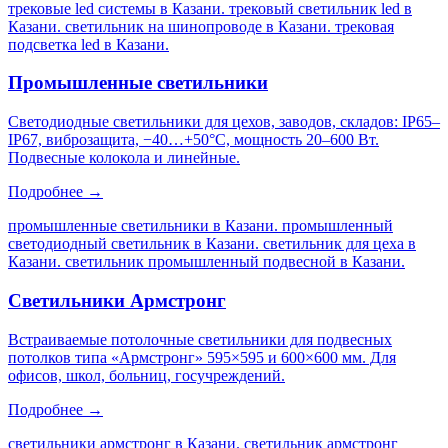
трековые led системы в Казани. трековый светильник led в
Казани. светильник на шинопроводе в Казани. трековая
подсветка led в Казани
.
Промышленные светильники
Светодиодные светильники для цехов, заводов, складов: IP65–
IP67, виброзащита, −40…+50°C, мощность 20–600 Вт.
Подвесные колокола и линейные.
Подробнее →
промышленные светильники в Казани. промышленный
светодиодный светильник в Казани. светильник для цеха в
Казани. светильник промышленный подвесной в Казани
.
Светильники Армстронг
Встраиваемые потолочные светильники для подвесных
потолков типа «Армстронг» 595×595 и 600×600 мм. Для
офисов, школ, больниц, госучреждений.
Подробнее →
светильники армстронг в Казани. светильник армстронг