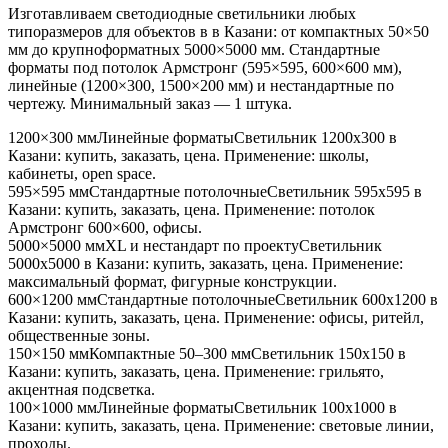
Изготавливаем светодиодные светильники любых
типоразмеров для объектов в
в Казани
: от компактных 50×50
мм до крупноформатных 5000×5000 мм. Стандартные
форматы под потолок Армстронг (595×595, 600×600 мм),
линейные (1200×300, 1500×200 мм) и нестандартные по
чертежу. Минимальный заказ — 1 штука.
1200×300 мм
Линейные форматы
Светильник
1200x300
в
Казани
: купить, заказать, цена. Применение:
школы,
кабинеты, open space
.
595×595 мм
Стандартные потолочные
Светильник
595x595
в
Казани
: купить, заказать, цена. Применение:
потолок
Армстронг 600×600, офисы
.
5000×5000 мм
XL и нестандарт по проекту
Светильник
5000x5000
в Казани
: купить, заказать, цена. Применение:
максимальный формат, фигурные конструкции
.
600×1200 мм
Стандартные потолочные
Светильник
600x1200
в
Казани
: купить, заказать, цена. Применение:
офисы, ритейл,
общественные зоны
.
150×150 мм
Компактные 50–300 мм
Светильник
150x150
в
Казани
: купить, заказать, цена. Применение:
грильято,
акцентная подсветка
.
100×1000 мм
Линейные форматы
Светильник
100x1000
в
Казани
: купить, заказать, цена. Применение:
световые линии,
проходы
.