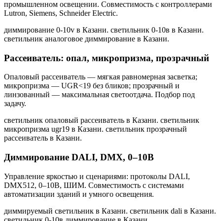
промышленном освещении. Совместимость с контроллерами
Lutron, Siemens, Schneider Electric.
диммирование 0-10v в Казани. светильник 0-10в в Казани.
светильник аналоговое диммирование в Казани
.
Рассеиватель: опал, микропризма, прозрачный
Опаловый рассеиватель — мягкая равномерная засветка;
микропризма — UGR<19 без бликов; прозрачный и
линзованный — максимальная светоотдача. Подбор под
задачу.
светильник опаловый рассеиватель в Казани. светильник
микропризма ugr19 в Казани. светильник прозрачный
рассеиватель в Казани
.
Диммирование DALI, DMX, 0–10В
Управление яркостью и сценариями: протоколы DALI,
DMX512, 0–10В, ШИМ. Совместимость с системами
автоматизации зданий и умного освещения.
диммируемый светильник в Казани. светильник dali в Казани.
светильник 0-10в диммирование в Казани
.