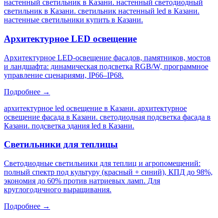
настенный светильник в Казани. настенный светодиодный
светильник в Казани. светильник настенный led в Казани.
настенные светильники купить в Казани
.
Архитектурное LED освещение
Архитектурное LED-освещение фасадов, памятников, мостов
и ландшафта: динамическая подсветка RGB/W, программное
управление сценариями, IP66–IP68.
Подробнее →
архитектурное led освещение в Казани. архитектурное
освещение фасада в Казани. светодиодная подсветка фасада в
Казани. подсветка здания led в Казани
.
Светильники для теплицы
Светодиодные светильники для теплиц и агропомещений:
полный спектр под культуру (красный + синий), КПД до 98%,
экономия до 60% против натриевых ламп. Для
круглогодичного выращивания.
Подробнее →