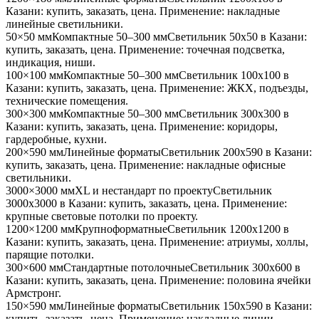
Казани
: купить, заказать, цена. Применение:
накладные
линейные светильники
.
50×50 мм
Компактные 50–300 мм
Светильник
50x50
в Казани
:
купить, заказать, цена. Применение:
точечная подсветка,
индикация, ниши
.
100×100 мм
Компактные 50–300 мм
Светильник
100x100
в
Казани
: купить, заказать, цена. Применение:
ЖКХ, подъезды,
технические помещения
.
300×300 мм
Компактные 50–300 мм
Светильник
300x300
в
Казани
: купить, заказать, цена. Применение:
коридоры,
гардеробные, кухни
.
200×590 мм
Линейные форматы
Светильник
200x590
в Казани
:
купить, заказать, цена. Применение:
накладные офисные
светильники
.
3000×3000 мм
XL и нестандарт по проекту
Светильник
3000x3000
в Казани
: купить, заказать, цена. Применение:
крупные световые потолки по проекту
.
1200×1200 мм
Крупноформатные
Светильник
1200x1200
в
Казани
: купить, заказать, цена. Применение:
атриумы, холлы,
парящие потолки
.
300×600 мм
Стандартные потолочные
Светильник
300x600
в
Казани
: купить, заказать, цена. Применение:
половина ячейки
Армстронг
.
150×590 мм
Линейные форматы
Светильник
150x590
в Казани
:
купить, заказать, цена. Применение:
накладные линии,