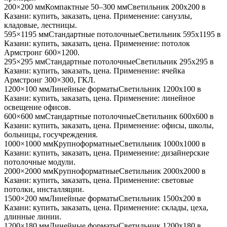
200×200 мм
Компактные 50–300 мм
Светильник
200x200
в
Казани
: купить, заказать, цена. Применение:
санузлы,
кладовые, лестницы
.
595×1195 мм
Стандартные потолочные
Светильник
595x1195
в
Казани
: купить, заказать, цена. Применение:
потолок
Армстронг 600×1200
.
295×295 мм
Стандартные потолочные
Светильник
295x295
в
Казани
: купить, заказать, цена. Применение:
ячейка
Армстронг 300×300, ГКЛ
.
1200×100 мм
Линейные форматы
Светильник
1200x100
в
Казани
: купить, заказать, цена. Применение:
линейное
освещение офисов
.
600×600 мм
Стандартные потолочные
Светильник
600x600
в
Казани
: купить, заказать, цена. Применение:
офисы, школы,
больницы, госучреждения
.
1000×1000 мм
Крупноформатные
Светильник
1000x1000
в
Казани
: купить, заказать, цена. Применение:
дизайнерские
потолочные модули
.
2000×2000 мм
Крупноформатные
Светильник
2000x2000
в
Казани
: купить, заказать, цена. Применение:
световые
потолки, инсталляции
.
1500×200 мм
Линейные форматы
Светильник
1500x200
в
Казани
: купить, заказать, цена. Применение:
склады, цеха,
длинные линии
.
1200×180 мм
Линейные форматы
Светильник
1200x180
в