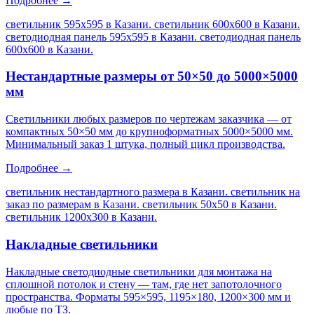
Подробнее →
светильник 595х595 в Казани. светильник 600х600 в Казани.
светодиодная панель 595х595 в Казани. светодиодная панель
600х600 в Казани
.
Нестандартные размеры от 50×50 до 5000×5000
мм
Светильники любых размеров по чертежам заказчика — от
компактных 50×50 мм до крупноформатных 5000×5000 мм.
Минимальный заказ 1 штука, полный цикл производства.
Подробнее →
светильник нестандартного размера в Казани. светильник на
заказ по размерам в Казани. светильник 50х50 в Казани.
светильник 1200х300 в Казани
.
Накладные светильники
Накладные светодиодные светильники для монтажа на
сплошной потолок и стену — там, где нет запотолочного
пространства. Форматы 595×595, 1195×180, 1200×300 мм и
любые по ТЗ.