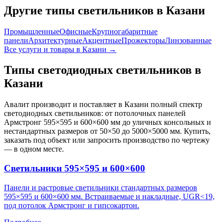
Другие типы светильников
в Казани
Промышленные
Офисные
Крупногабаритные
панели
Архитектурные
Акцентные
Прожекторы
Линзованные
Все услуги и товары
в Казани
→
Типы светодиодных светильников
в
Казани
Авалит производит и поставляет
в Казани
полный спектр
светодиодных светильников: от потолочных панелей
Армстронг 595×595 и 600×600 мм до уличных консольных и
нестандартных размеров от 50×50 до 5000×5000 мм. Купить,
заказать под объект или запросить производство по чертежу
— в одном месте.
Светильники 595×595 и 600×600
Панели и растровые светильники стандартных размеров
595×595 и 600×600 мм. Встраиваемые и накладные, UGR<19,
под потолок Армстронг и гипсокартон.