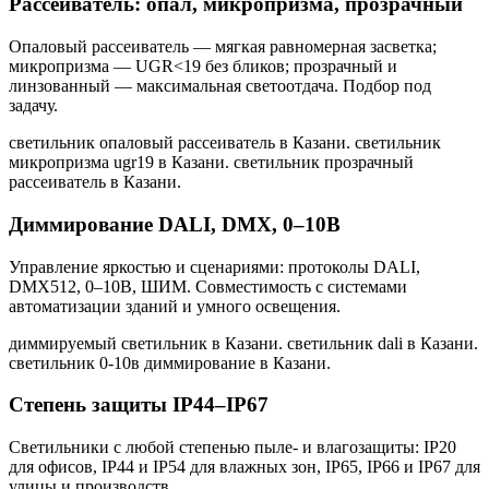
Рассеиватель: опал, микропризма, прозрачный
Опаловый рассеиватель — мягкая равномерная засветка;
микропризма — UGR<19 без бликов; прозрачный и
линзованный — максимальная светоотдача. Подбор под
задачу.
светильник опаловый рассеиватель в Казани. светильник
микропризма ugr19 в Казани. светильник прозрачный
рассеиватель в Казани
.
Диммирование DALI, DMX, 0–10В
Управление яркостью и сценариями: протоколы DALI,
DMX512, 0–10В, ШИМ. Совместимость с системами
автоматизации зданий и умного освещения.
диммируемый светильник в Казани. светильник dali в Казани.
светильник 0-10в диммирование в Казани
.
Степень защиты IP44–IP67
Светильники с любой степенью пыле- и влагозащиты: IP20
для офисов, IP44 и IP54 для влажных зон, IP65, IP66 и IP67 для
улицы и производств.