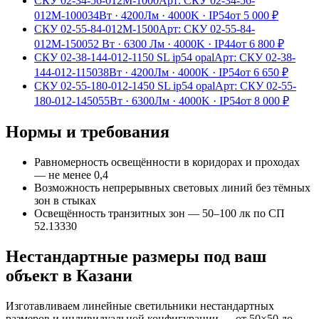
СКУ 02-34-56-012М-1000
Арт:
СКУ 02-34-56-
012М-1000
34Вт
·
4200Лм
·
4000K
·
IP54
от
5 000
₽
СКУ 02-55-84-012М-1500
Арт:
СКУ 02-55-84-
012М-1500
52 Вт
·
6300 Лм
·
4000K
·
IP44
от
6 800
₽
СКУ 02-38-144-012-1150 SL ip54 opal
Арт:
СКУ 02-38-
144-012-1150
38Вт
·
4200Лм
·
4000K
·
IP54
от
6 650
₽
СКУ 02-55-180-012-1450 SL ip54 opal
Арт:
СКУ 02-55-
180-012-1450
55Вт
·
6300Лм
·
4000K
·
IP54
от
8 000
₽
Нормы и требования
Равномерность освещённости в коридорах и проходах
— не менее 0,4
Возможность непрерывных световых линий без тёмных
зон в стыках
Освещённость транзитных зон — 50–100 лк по СП
52.13330
Нестандартные размеры под ваш
объект
в Казани
Изготавливаем
линейные
светильники нестандартных
размеров и индивидуальной конфигурации — от 50×50 до