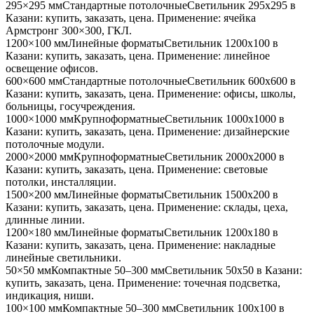
295×295 мм
Стандартные потолочные
Светильник
295x295
в
Казани
: купить, заказать, цена. Применение:
ячейка
Армстронг 300×300, ГКЛ
.
1200×100 мм
Линейные форматы
Светильник
1200x100
в
Казани
: купить, заказать, цена. Применение:
линейное
освещение офисов
.
600×600 мм
Стандартные потолочные
Светильник
600x600
в
Казани
: купить, заказать, цена. Применение:
офисы, школы,
больницы, госучреждения
.
1000×1000 мм
Крупноформатные
Светильник
1000x1000
в
Казани
: купить, заказать, цена. Применение:
дизайнерские
потолочные модули
.
2000×2000 мм
Крупноформатные
Светильник
2000x2000
в
Казани
: купить, заказать, цена. Применение:
световые
потолки, инсталляции
.
1500×200 мм
Линейные форматы
Светильник
1500x200
в
Казани
: купить, заказать, цена. Применение:
склады, цеха,
длинные линии
.
1200×180 мм
Линейные форматы
Светильник
1200x180
в
Казани
: купить, заказать, цена. Применение:
накладные
линейные светильники
.
50×50 мм
Компактные 50–300 мм
Светильник
50x50
в Казани
:
купить, заказать, цена. Применение:
точечная подсветка,
индикация, ниши
.
100×100 мм
Компактные 50–300 мм
Светильник
100x100
в