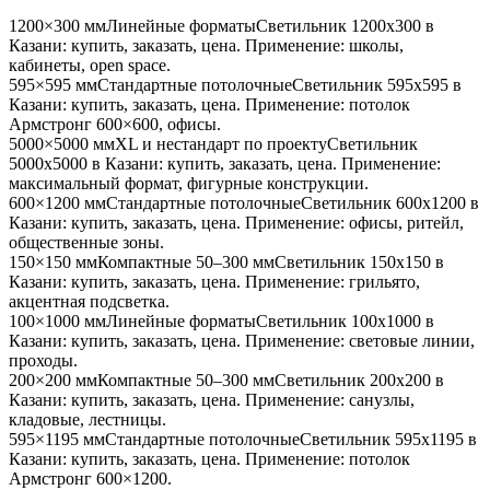
1200×300 мм
Линейные форматы
Светильник
1200x300
в
Казани
: купить, заказать, цена. Применение:
школы,
кабинеты, open space
.
595×595 мм
Стандартные потолочные
Светильник
595x595
в
Казани
: купить, заказать, цена. Применение:
потолок
Армстронг 600×600, офисы
.
5000×5000 мм
XL и нестандарт по проекту
Светильник
5000x5000
в Казани
: купить, заказать, цена. Применение:
максимальный формат, фигурные конструкции
.
600×1200 мм
Стандартные потолочные
Светильник
600x1200
в
Казани
: купить, заказать, цена. Применение:
офисы, ритейл,
общественные зоны
.
150×150 мм
Компактные 50–300 мм
Светильник
150x150
в
Казани
: купить, заказать, цена. Применение:
грильято,
акцентная подсветка
.
100×1000 мм
Линейные форматы
Светильник
100x1000
в
Казани
: купить, заказать, цена. Применение:
световые линии,
проходы
.
200×200 мм
Компактные 50–300 мм
Светильник
200x200
в
Казани
: купить, заказать, цена. Применение:
санузлы,
кладовые, лестницы
.
595×1195 мм
Стандартные потолочные
Светильник
595x1195
в
Казани
: купить, заказать, цена. Применение:
потолок
Армстронг 600×1200
.