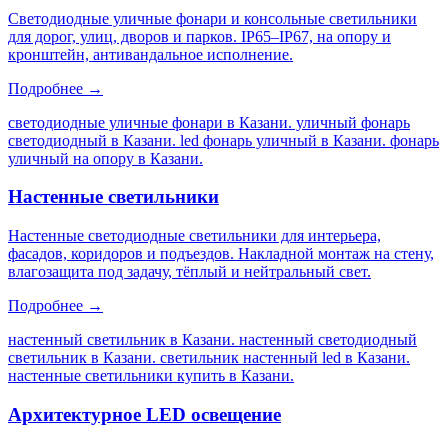
Светодиодные уличные фонари и консольные светильники
для дорог, улиц, дворов и парков. IP65–IP67, на опору и
кронштейн, антивандальное исполнение.
Подробнее →
светодиодные уличные фонари в Казани. уличный фонарь
светодиодный в Казани. led фонарь уличный в Казани. фонарь
уличный на опору в Казани
.
Настенные светильники
Настенные светодиодные светильники для интерьера,
фасадов, коридоров и подъездов. Накладной монтаж на стену,
влагозащита под задачу, тёплый и нейтральный свет.
Подробнее →
настенный светильник в Казани. настенный светодиодный
светильник в Казани. светильник настенный led в Казани.
настенные светильники купить в Казани
.
Архитектурное LED освещение