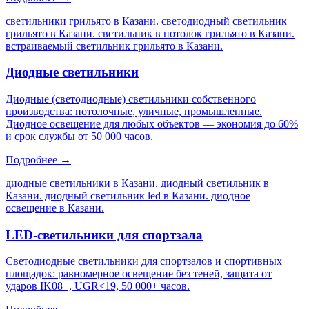
светильники грильято в Казани. светодиодный светильник
грильято в Казани. светильник в потолок грильято в Казани.
встраиваемый светильник грильято в Казани
.
Диодные светильники
Диодные (светодиодные) светильники собственного
производства: потолочные, уличные, промышленные.
Диодное освещение для любых объектов — экономия до 60%
и срок службы от 50 000 часов.
Подробнее →
диодные светильники в Казани. диодный светильник в
Казани. диодный светильник led в Казани. диодное
освещение в Казани
.
LED-светильники для спортзала
Светодиодные светильники для спортзалов и спортивных
площадок: равномерное освещение без теней, защита от
ударов IK08+, UGR<19, 50 000+ часов.