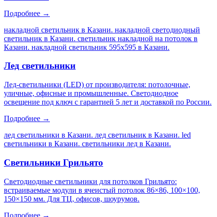
Подробнее →
накладной светильник в Казани. накладной светодиодный
светильник в Казани. светильник накладной на потолок в
Казани. накладной светильник 595х595 в Казани
.
Лед светильники
Лед-светильники (LED) от производителя: потолочные,
уличные, офисные и промышленные. Светодиодное
освещение под ключ с гарантией 5 лет и доставкой по России.
Подробнее →
лед светильники в Казани. лед светильник в Казани. led
светильники в Казани. светильники лед в Казани
.
Светильники Грильято
Светодиодные светильники для потолков Грильято:
встраиваемые модули в ячеистый потолок 86×86, 100×100,
150×150 мм. Для ТЦ, офисов, шоурумов.
Подробнее →