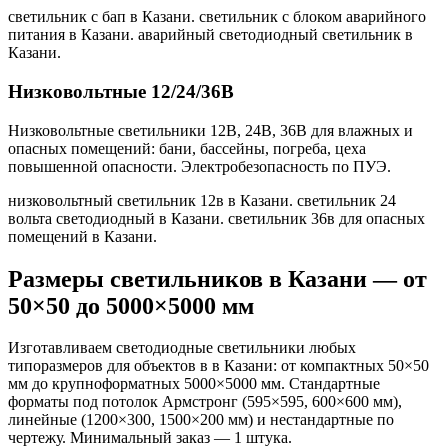
светильник с бап в Казани. светильник с блоком аварийного
питания в Казани. аварийный светодиодный светильник в
Казани
.
Низковольтные 12/24/36В
Низковольтные светильники 12В, 24В, 36В для влажных и
опасных помещений: бани, бассейны, погреба, цеха
повышенной опасности. Электробезопасность по ПУЭ.
низковольтный светильник 12в в Казани. светильник 24
вольта светодиодный в Казани. светильник 36в для опасных
помещений в Казани
.
Размеры светильников
в Казани
— от
50×50 до 5000×5000 мм
Изготавливаем светодиодные светильники любых
типоразмеров для объектов в
в Казани
: от компактных 50×50
мм до крупноформатных 5000×5000 мм. Стандартные
форматы под потолок Армстронг (595×595, 600×600 мм),
линейные (1200×300, 1500×200 мм) и нестандартные по
чертежу. Минимальный заказ — 1 штука.