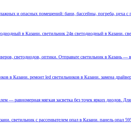
влажных и опасных помещений: бани, бассейны, погреба, цеха 
етодиодный в Казани. светильник 24в светодиодный в Казани. с
ров, светодиодов, оптики. Отправьте светильник в Казань — ве
ков в Казани. ремонт led светильников в Казани. замена драйве
лем — равномерная мягкая засветка без точек ярких диодов. Дл
ани. светильник с рассеивателем опал в Казани. панель опал 59