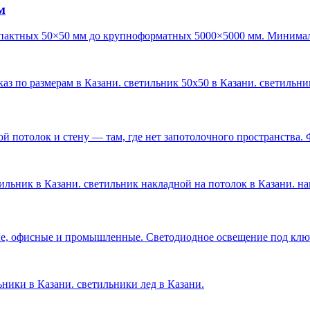
м
пактных 50×50 мм до крупноформатных 5000×5000 мм. Минималь
каз по размерам в Казани. светильник 50х50 в Казани. светильн
 потолок и стену — там, где нет запотолочного пространства. 
ильник в Казани. светильник накладной на потолок в Казани. н
е, офисные и промышленные. Светодиодное освещение под ключ 
льники в Казани. светильники лед в Казани
.