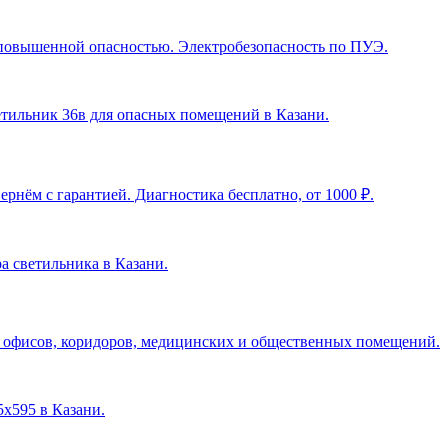
с повышенной опасностью. Электробезопасность по ПУЭ.
ветильник 36в для опасных помещений в Казани
.
рнём с гарантией. Диагностика бесплатно, от 1000 ₽.
ра светильника в Казани
.
я офисов, коридоров, медицинских и общественных помещений.
5х595 в Казани
.