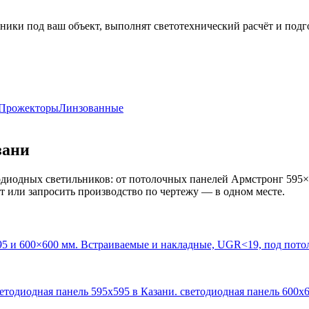
ники под ваш объект, выполнят светотехнический расчёт и подг
Прожекторы
Линзованные
зани
диодных светильников: от потолочных панелей Армстронг 595×
кт или запросить производство по чертежу — в одном месте.
95 и 600×600 мм. Встраиваемые и накладные, UGR<19, под пото
ветодиодная панель 595х595 в Казани. светодиодная панель 600х