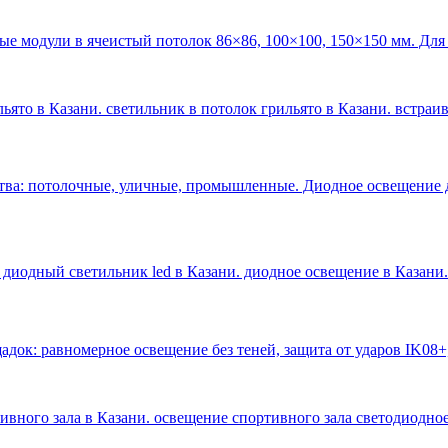
ые модули в ячеистый потолок 86×86, 100×100, 150×150 мм. Для
ьято в Казани. светильник в потолок грильято в Казани. встраи
тва: потолочные, уличные, промышленные. Диодное освещение 
 диодный светильник led в Казани. диодное освещение в Казани
.
док: равномерное освещение без теней, защита от ударов IK08+
тивного зала в Казани. освещение спортивного зала светодиодное