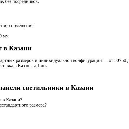
е, без посредников.
чению помещения
0 мм
т
в Казани
артных размеров и индивидуальной конфигурации — от 50×50 д
оставка
в Казань
за
1
дн.
панели
светильники
в Казани
в в Казани?
естандартного размера?