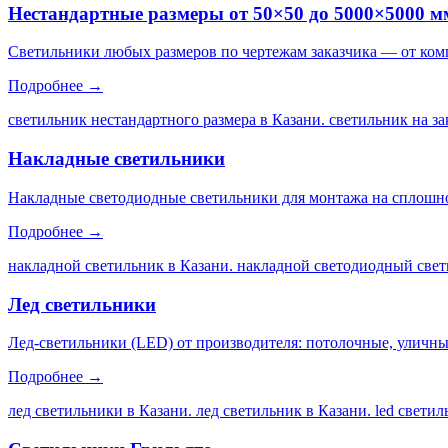
Нестандартные размеры от 50×50 до 5000×5000 м
Светильники любых размеров по чертежам заказчика — от ком
Подробнее →
светильник нестандартного размера в Казани. светильник на за
Накладные светильники
Накладные светодиодные светильники для монтажа на сплошной
Подробнее →
накладной светильник в Казани. накладной светодиодный свет
Лед светильники
Лед-светильники (LED) от производителя: потолочные, уличны
Подробнее →
лед светильники в Казани. лед светильник в Казани. led свети