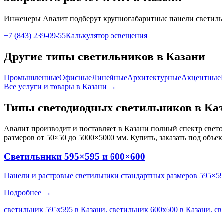
Инженеры Авалит подберут
крупногабаритные панели
светиль
+7 (843) 239-09-55
Калькулятор освещения
Другие типы светильников
в Казани
Промышленные
Офисные
Линейные
Архитектурные
Акцентные
Все услуги и товары
в Казани
→
Типы светодиодных светильников
в Ка
Авалит производит и поставляет
в Казани
полный спектр свето
размеров от 50×50 до 5000×5000 мм. Купить, заказать под объе
Светильники 595×595 и 600×600
Панели и растровые светильники стандартных размеров 595×5
Подробнее →
светильник 595х595 в Казани. светильник 600х600 в Казани. с