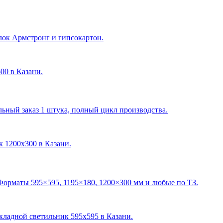
лок Армстронг и гипсокартон.
600 в Казани
.
ный заказ 1 штука, полный цикл производства.
ик 1200х300 в Казани
.
Форматы 595×595, 1195×180, 1200×300 мм и любые по ТЗ.
акладной светильник 595х595 в Казани
.