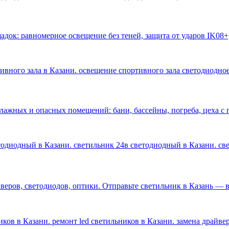
док: равномерное освещение без теней, защита от ударов IK08+
тивного зала в Казани. освещение спортивного зала светодиодное
влажных и опасных помещений: бани, бассейны, погреба, цеха 
етодиодный в Казани. светильник 24в светодиодный в Казани. с
ров, светодиодов, оптики. Отправьте светильник в Казань — ве
ков в Казани. ремонт led светильников в Казани. замена драйве