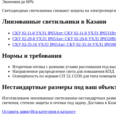
Экономия до 60%
Светодиодные светильники снижают затраты на электроэнерг
Линзованные
светильники
в Казани
СКУ 02-11-8 УХЛ1 IP65
Арт:
СКУ 02-11-8 УХЛ1 IP65
11Вт
СКУ 02-20-8 УХЛ1 IP65
Арт:
СКУ 02-20-8 УХЛ1 IP65
20В
СКУ 02-35-16 УХЛ1 IP65
Арт:
СКУ 02-35-16 УХЛ1 IP65
9
Нормы и требования
Вторичная оптика с разными углами рассеивания под вы
Направленное распределение света для повышения КПД
Освещённость по нормам СП 52.13330 для типа помещен
Нестандартные размеры под ваш объек
Изготавливаем
линзованные
светильники нестандартных разме
свечения, степени защиты и оптики под задачу. Доставка
в Каз
Оставить заявку
Вся категория в каталоге