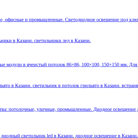
е, офисные и промышленные. Светодиодное освещение под ключ 
льники в Казани. светильники лед в Казани
.
ые модули в ячеистый потолок 86×86, 100×100, 150×150 мм. Для
ьято в Казани. светильник в потолок грильято в Казани. встраи
тва: потолочные, уличные, промышленные. Диодное освещение 
 диодный светильник led в Казани. диодное освещение в Казани
.