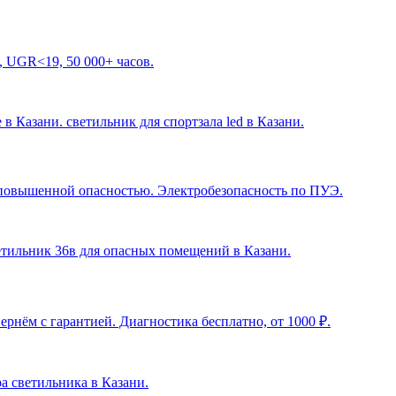
, UGR<19, 50 000+ часов.
 в Казани. светильник для спортзала led в Казани
.
с повышенной опасностью. Электробезопасность по ПУЭ.
ветильник 36в для опасных помещений в Казани
.
рнём с гарантией. Диагностика бесплатно, от 1000 ₽.
ра светильника в Казани
.