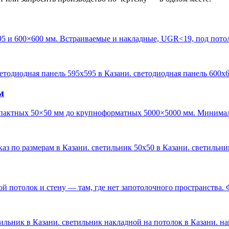
95 и 600×600 мм. Встраиваемые и накладные, UGR<19, под пото
ветодиодная панель 595х595 в Казани. светодиодная панель 600х
м
пактных 50×50 мм до крупноформатных 5000×5000 мм. Минималь
каз по размерам в Казани. светильник 50х50 в Казани. светильн
 потолок и стену — там, где нет запотолочного пространства. 
ильник в Казани. светильник накладной на потолок в Казани. н