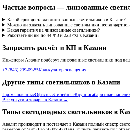
Частые вопросы —
линзованные
свети
Какой срок доставки линзованные светильников в Казани?
Можно ли заказать линзованные светильники нестандартног
Какая гарантия на линзованные светильники?
Работаете ли вы по 44-ФЗ и 223-ФЗ в Казани?
Запросить расчёт и КП
в Казани
Инженеры Авалит подберут
линзованные
светильники под ваш
+7 (843) 239-09-55
Калькулятор освещения
Другие типы светильников
в Казани
Промышленные
Офисные
Линейные
Крупногабаритные панели
Все услуги и товары
в Казани
→
Типы светодиодных светильников
в Ка
Авалит производит и поставляет
в Казани
полный спектр свето
размеров от 50×50 до 5000×5000 мм. Купить, заказать под объе