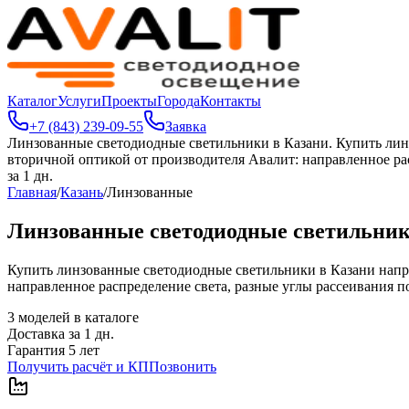
Каталог
Услуги
Проекты
Города
Контакты
+7 (843) 239-09-55
Заявка
Линзованные светодиодные светильники в Казани
.
Купить лин
вторичной оптикой от производителя Авалит: направленное рас
за 1 дн.
Главная
/
Казань
/
Линзованные
Линзованные светодиодные светильник
Купить линзованные светодиодные светильники в Казани напр
направленное распределение света, разные углы рассеивания по
3
моделей в каталоге
Доставка за
1
дн.
Гарантия 5 лет
Получить расчёт и КП
Позвонить