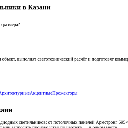
льники
в Казани
о размера?
 объект, выполнят светотехнический расчёт и подготовят комме
Архитектурные
Акцентные
Прожекторы
зани
диодных светильников: от потолочных панелей Армстронг 595×
кт или запросить производство по чертежу — в одном месте.