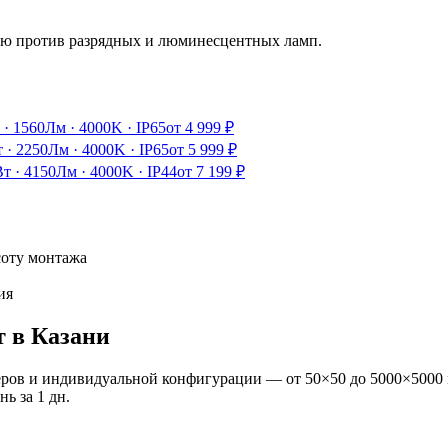
ию против разрядных и люминесцентных ламп.
·
1560Лм
·
4000K
·
IP65
от
4 999
₽
т
·
2250Лм
·
4000K
·
IP65
от
5 999
₽
Вт
·
4150Лм
·
4000K
·
IP44
от
7 199
₽
соту монтажа
ия
т
в Казани
ров и индивидуальной конфигурации — от 50×50 до 5000×5000 
ань
за
1
дн.