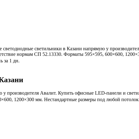
 светодиодные светильники в Казани напрямую у производител
етствие нормам СП 52.13330. Форматы 595×595, 600×600, 1200×3
ь за 1 дн.
Казани
 у производителя Авалит. Купить офисные LED-панели и свети
600, 1200×300 мм. Нестандартные размеры под любой потолок. Га