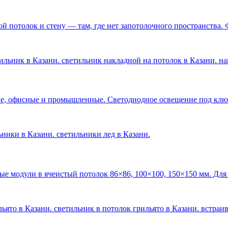
 потолок и стену — там, где нет запотолочного пространства. 
ильник в Казани. светильник накладной на потолок в Казани. н
е, офисные и промышленные. Светодиодное освещение под ключ 
льники в Казани. светильники лед в Казани
.
ые модули в ячеистый потолок 86×86, 100×100, 150×150 мм. Для
ьято в Казани. светильник в потолок грильято в Казани. встраи