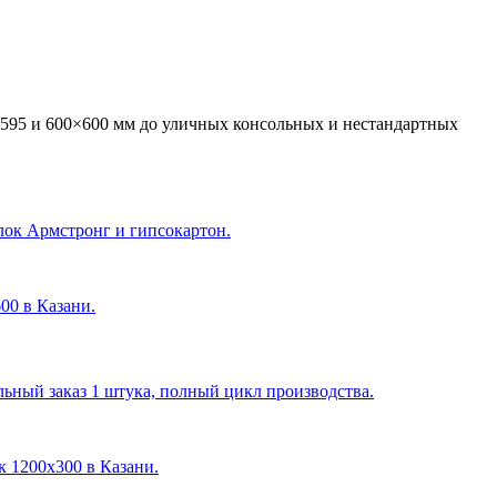
595 и 600×600 мм до уличных консольных и нестандартных
лок Армстронг и гипсокартон.
600 в Казани
.
ный заказ 1 штука, полный цикл производства.
ик 1200х300 в Казани
.