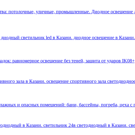
тва: потолочные, уличные, промышленные. Диодное освещение 
 диодный светильник led в Казани. диодное освещение в Казани
.
док: равномерное освещение без теней, защита от ударов IK08+
тивного зала в Казани. освещение спортивного зала светодиодное
влажных и опасных помещений: бани, бассейны, погреба, цеха 
етодиодный в Казани. светильник 24в светодиодный в Казани. с