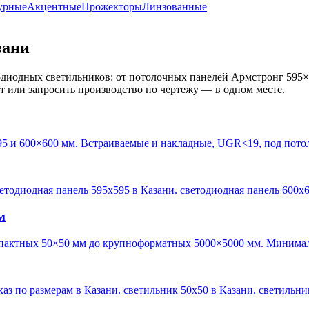
урные
Акцентные
Прожекторы
Линзованные
зани
диодных светильников: от потолочных панелей Армстронг 595×
кт или запросить производство по чертежу — в одном месте.
95 и 600×600 мм. Встраиваемые и накладные, UGR<19, под пото
ветодиодная панель 595х595 в Казани. светодиодная панель 600х
м
пактных 50×50 мм до крупноформатных 5000×5000 мм. Минималь
каз по размерам в Казани. светильник 50х50 в Казани. светильн