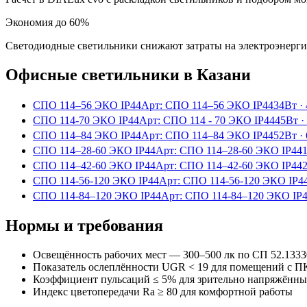
Экономия до 60%
Светодиодные светильники снижают затраты на электроэнерг
Офисные
светильники
в Казани
СПО 114–56 ЭКО IP44
Арт:
СПО 114–56 ЭКО IP44
34Вт
·
СПО 114-70 ЭКО IP44
Арт:
СПО 114 - 70 ЭКО IP44
45Вт
·
СПО 114–84 ЭКО IP44
Арт:
СПО 114–84 ЭКО IP44
52Вт
·
СПО 114–28-60 ЭКО IP44
Арт:
СПО 114–28-60 ЭКО IP44
СПО 114–42-60 ЭКО IP44
Арт:
СПО 114–42-60 ЭКО IP44
СПО 114-56-120 ЭКО IP44
Арт:
СПО 114-56-120 ЭКО IP4
СПО 114-84–120 ЭКО IP44
Арт:
СПО 114-84–120 ЭКО IP
Нормы и требования
Освещённость рабочих мест — 300–500 лк по СП 52.1333
Показатель ослеплённости UGR < 19 для помещений с П
Коэффициент пульсаций ≤ 5% для зрительно напряжённы
Индекс цветопередачи Ra ≥ 80 для комфортной работы