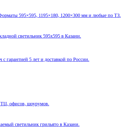
Форматы 595×595, 1195×180, 1200×300 мм и любые по ТЗ.
акладной светильник 595х595 в Казани
.
с гарантией 5 лет и доставкой по России.
 ТЦ, офисов, шоурумов.
ваемый светильник грильято в Казани
.