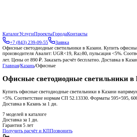
Каталог
Услуги
Проекты
Города
Контакты
+7 (843) 239-09-55
Заявка
Офисные светодиодные светильники в Казани
.
Купить офисные
производителя Авалит: UGR<19, Ra≥80, пульсация <5%. Соотв
лет. Цены от 890 ₽. Заказать расчёт бесплатно. Доставка в Казан
Главная
/
Казань
/
Офисные
Офисные светодиодные светильники в 
Купить офисные светодиодные светильники в Казани напрямую
<5%. Соответствие нормам СП 52.13330. Форматы 595×595, 600×
Доставка в Казань за 1 дн.
7
моделей в каталоге
Доставка за
1
дн.
Гарантия 5 лет
Получить расчёт и КП
Позвонить