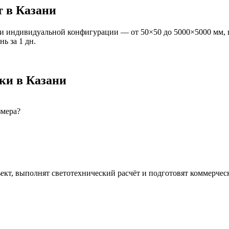
т
в Казани
и индивидуальной конфигурации — от 50×50 до 5000×5000 мм, 
ань
за
1
дн.
ки
в Казани
змера?
ект, выполнят светотехнический расчёт и подготовят коммерчес