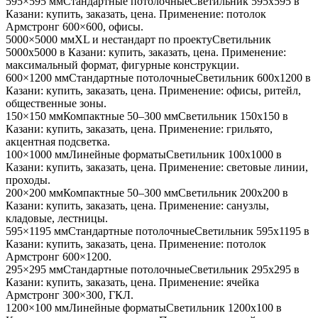
595×595 мм
Стандартные потолочные
Светильник
595x595
в
Казани
: купить, заказать, цена. Применение:
потолок
Армстронг 600×600, офисы
.
5000×5000 мм
XL и нестандарт по проекту
Светильник
5000x5000
в Казани
: купить, заказать, цена. Применение:
максимальный формат, фигурные конструкции
.
600×1200 мм
Стандартные потолочные
Светильник
600x1200
в
Казани
: купить, заказать, цена. Применение:
офисы, ритейл,
общественные зоны
.
150×150 мм
Компактные 50–300 мм
Светильник
150x150
в
Казани
: купить, заказать, цена. Применение:
грильято,
акцентная подсветка
.
100×1000 мм
Линейные форматы
Светильник
100x1000
в
Казани
: купить, заказать, цена. Применение:
световые линии,
проходы
.
200×200 мм
Компактные 50–300 мм
Светильник
200x200
в
Казани
: купить, заказать, цена. Применение:
санузлы,
кладовые, лестницы
.
595×1195 мм
Стандартные потолочные
Светильник
595x1195
в
Казани
: купить, заказать, цена. Применение:
потолок
Армстронг 600×1200
.
295×295 мм
Стандартные потолочные
Светильник
295x295
в
Казани
: купить, заказать, цена. Применение:
ячейка
Армстронг 300×300, ГКЛ
.
1200×100 мм
Линейные форматы
Светильник
1200x100
в