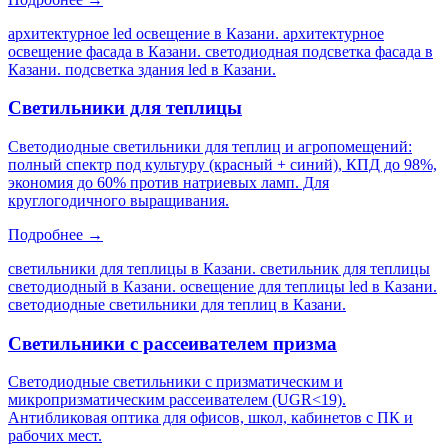
архитектурное led освещение в Казани. архитектурное
освещение фасада в Казани. светодиодная подсветка фасада в
Казани. подсветка здания led в Казани
.
Светильники для теплицы
Светодиодные светильники для теплиц и агропомещений:
полный спектр под культуру (красный + синий), КПД до 98%,
экономия до 60% против натриевых ламп. Для
круглогодичного выращивания.
Подробнее →
светильники для теплицы в Казани. светильник для теплицы
светодиодный в Казани. освещение для теплицы led в Казани.
светодиодные светильники для теплиц в Казани
.
Светильники с рассеивателем призма
Светодиодные светильники с призматическим и
микропризматическим рассеивателем (UGR<19).
Антибликовая оптика для офисов, школ, кабинетов с ПК и
рабочих мест.