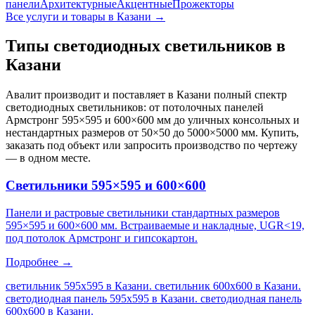
панели
Архитектурные
Акцентные
Прожекторы
Все услуги и товары
в Казани
→
Типы светодиодных светильников
в
Казани
Авалит производит и поставляет
в Казани
полный спектр
светодиодных светильников: от потолочных панелей
Армстронг 595×595 и 600×600 мм до уличных консольных и
нестандартных размеров от 50×50 до 5000×5000 мм. Купить,
заказать под объект или запросить производство по чертежу
— в одном месте.
Светильники 595×595 и 600×600
Панели и растровые светильники стандартных размеров
595×595 и 600×600 мм. Встраиваемые и накладные, UGR<19,
под потолок Армстронг и гипсокартон.
Подробнее →
светильник 595х595 в Казани. светильник 600х600 в Казани.
светодиодная панель 595х595 в Казани. светодиодная панель
600х600 в Казани
.