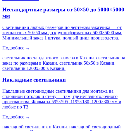
Нестандартные размеры от 50×50 до 5000×5000
мм
Светильники любых размеров по чертежам заказчика — от
компактных 50×50 мм до крупноформатных 5000×5000 мм.
Минимальный заказ 1 штука, полный цикл производства.
Подробнее →
светильник нестандартного размера в Казани. светильник на
заказ по размерам в Казани. светильник 50х50 в Казани.
светильник 1200х300 в Казани
.
Накладные светильники
Накладные светодиодные светильники для монтажа на
сплошной потолок и стену — там, где нет запотолочного
пространства. Форматы 595×595, 1195×180, 1200×300 мм и
любые по ТЗ.
Подробнее →
накладной светильник в Казани. накладной светодиодный