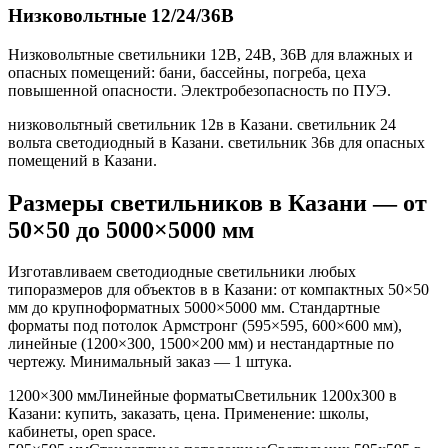
Низковольтные 12/24/36В
Низковольтные светильники 12В, 24В, 36В для влажных и
опасных помещений: бани, бассейны, погреба, цеха
повышенной опасности. Электробезопасность по ПУЭ.
низковольтный светильник 12в в Казани. светильник 24
вольта светодиодный в Казани. светильник 36в для опасных
помещений в Казани
.
Размеры светильников
в Казани
— от
50×50 до 5000×5000 мм
Изготавливаем светодиодные светильники любых
типоразмеров для объектов в
в Казани
: от компактных 50×50
мм до крупноформатных 5000×5000 мм. Стандартные
форматы под потолок Армстронг (595×595, 600×600 мм),
линейные (1200×300, 1500×200 мм) и нестандартные по
чертежу. Минимальный заказ — 1 штука.
1200×300 мм
Линейные форматы
Светильник
1200x300
в
Казани
: купить, заказать, цена. Применение:
школы,
кабинеты, open space
.