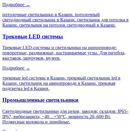
Подробнее →
потолочные светильники в Казани. потолочный
светодиодный светильник в Казани. светильник для потолка в
Казани. светильник на потолок светодиодный в Казани
.
Трековые LED системы
Трековые LED-системы и светильники на шинопроводе:
поворотные, раздвижные, настраиваемые углы. Для ритейла,
выставок, шоурумов, музеев.
Подробнее →
трековые led системы в Казани. трековый светильник led в
Казани. светильник на шинопроводе в Казани. трековая
подсветка led в Казани
.
Промышленные светильники
Светодиодные светильники для цехов, заводов, складов: IP65–
IP67, виброзащита, −40…+50°C, мощность 20–600 Вт.
Подвесные колокола и линейные.