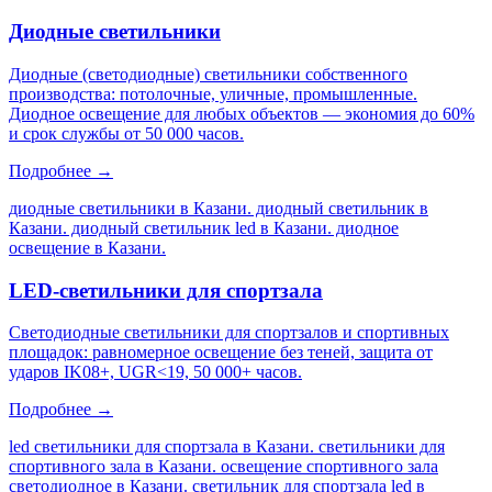
Диодные светильники
Диодные (светодиодные) светильники собственного
производства: потолочные, уличные, промышленные.
Диодное освещение для любых объектов — экономия до 60%
и срок службы от 50 000 часов.
Подробнее →
диодные светильники в Казани. диодный светильник в
Казани. диодный светильник led в Казани. диодное
освещение в Казани
.
LED-светильники для спортзала
Светодиодные светильники для спортзалов и спортивных
площадок: равномерное освещение без теней, защита от
ударов IK08+, UGR<19, 50 000+ часов.
Подробнее →
led светильники для спортзала в Казани. светильники для
спортивного зала в Казани. освещение спортивного зала
светодиодное в Казани. светильник для спортзала led в