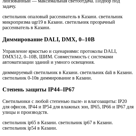
линзованный — максимальная светоотдача. Подбор под
задачу.
светильник опаловый рассеиватель в Казани. светильник
микропризма ugr19 в Казани. светильник прозрачный
рассеиватель в Казани
.
Диммирование DALI, DMX, 0–10В
Управление яркостью и сценариями: протоколы DALI,
DMX512, 0–10В, ШИМ. Совместимость с системами
автоматизации зданий и умного освещения.
диммируемый светильник в Казани. светильник dali в Казани.
светильник 0-10в диммирование в Казани
.
Степень защиты IP44–IP67
Светильники с любой степенью пыле- и влагозащиты: IP20
для офисов, IP44 и IP54 для влажных зон, IP65, IP66 и IP67 для
улицы и производств.
светильник ip65 в Казани. светильник ip67 в Казани.
светильник ip54 в Казани
.