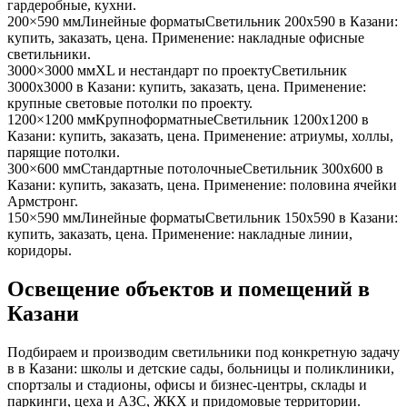
гардеробные, кухни
.
200×590 мм
Линейные форматы
Светильник
200x590
в Казани
:
купить, заказать, цена. Применение:
накладные офисные
светильники
.
3000×3000 мм
XL и нестандарт по проекту
Светильник
3000x3000
в Казани
: купить, заказать, цена. Применение:
крупные световые потолки по проекту
.
1200×1200 мм
Крупноформатные
Светильник
1200x1200
в
Казани
: купить, заказать, цена. Применение:
атриумы, холлы,
парящие потолки
.
300×600 мм
Стандартные потолочные
Светильник
300x600
в
Казани
: купить, заказать, цена. Применение:
половина ячейки
Армстронг
.
150×590 мм
Линейные форматы
Светильник
150x590
в Казани
:
купить, заказать, цена. Применение:
накладные линии,
коридоры
.
Освещение объектов и помещений
в
Казани
Подбираем и производим светильники под конкретную задачу
в
в Казани
: школы и детские сады, больницы и поликлиники,
спортзалы и стадионы, офисы и бизнес-центры, склады и
паркинги, цеха и АЗС, ЖКХ и придомовые территории.