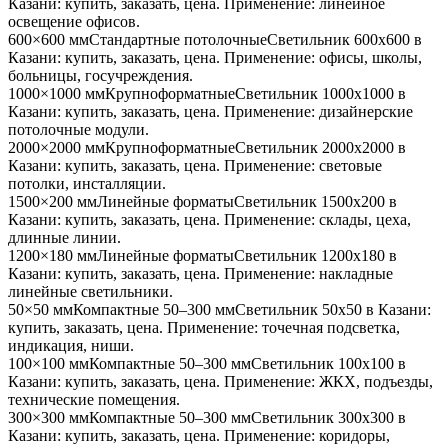
Казани
: купить, заказать, цена. Применение:
линейное
освещение офисов
.
600×600 мм
Стандартные потолочные
Светильник
600x600
в
Казани
: купить, заказать, цена. Применение:
офисы, школы,
больницы, госучреждения
.
1000×1000 мм
Крупноформатные
Светильник
1000x1000
в
Казани
: купить, заказать, цена. Применение:
дизайнерские
потолочные модули
.
2000×2000 мм
Крупноформатные
Светильник
2000x2000
в
Казани
: купить, заказать, цена. Применение:
световые
потолки, инсталляции
.
1500×200 мм
Линейные форматы
Светильник
1500x200
в
Казани
: купить, заказать, цена. Применение:
склады, цеха,
длинные линии
.
1200×180 мм
Линейные форматы
Светильник
1200x180
в
Казани
: купить, заказать, цена. Применение:
накладные
линейные светильники
.
50×50 мм
Компактные 50–300 мм
Светильник
50x50
в Казани
:
купить, заказать, цена. Применение:
точечная подсветка,
индикация, ниши
.
100×100 мм
Компактные 50–300 мм
Светильник
100x100
в
Казани
: купить, заказать, цена. Применение:
ЖКХ, подъезды,
технические помещения
.
300×300 мм
Компактные 50–300 мм
Светильник
300x300
в
Казани
: купить, заказать, цена. Применение:
коридоры,