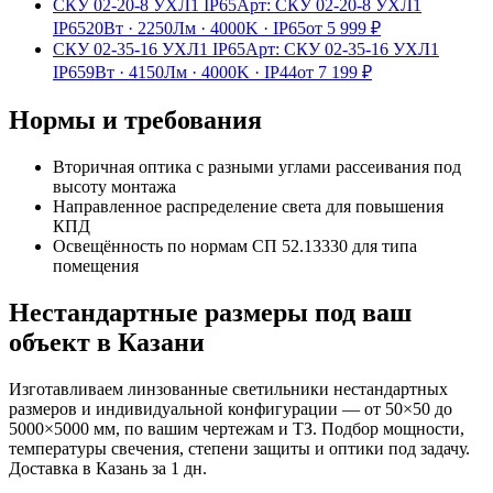
СКУ 02-20-8 УХЛ1 IP65
Арт:
СКУ 02-20-8 УХЛ1
IP65
20Вт
·
2250Лм
·
4000K
·
IP65
от
5 999
₽
СКУ 02-35-16 УХЛ1 IP65
Арт:
СКУ 02-35-16 УХЛ1
IP65
9Вт
·
4150Лм
·
4000K
·
IP44
от
7 199
₽
Нормы и требования
Вторичная оптика с разными углами рассеивания под
высоту монтажа
Направленное распределение света для повышения
КПД
Освещённость по нормам СП 52.13330 для типа
помещения
Нестандартные размеры под ваш
объект
в Казани
Изготавливаем
линзованные
светильники нестандартных
размеров и индивидуальной конфигурации — от 50×50 до
5000×5000 мм, по вашим чертежам и ТЗ. Подбор мощности,
температуры свечения, степени защиты и оптики под задачу.
Доставка
в Казань
за
1
дн.