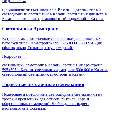
Подробнее →
промышленные светильники в Казани. промышленный
светодиодный светильник в Казани. светильник для цеха в
Казани. светильник промышленный подвесной в Казани
.
Светильники Армстронг
Встраиваемые потолочные светильники для подвесных
потолков типа «Армстронг» 595×595 и 600×600 мм. Для
офисов, школ, больниц, госучреждений.
Подробнее →
светильники армстронг в Казани. светильник армстронг
595х595 в Казани. светильник армстронг 600х600 в Казани.
светодиодный светильник армстронг в Казани
.
Подвесные потолочные светильники
Подвесные и потолочные светодиодные светильники на
тросах и креплениях для офисов, ритейла, кафе и
общественных помещений. Любая длина подвеса,
нестандартные форматы.