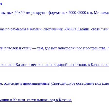
м
пактных 50×50 мм до крупноформатных 5000×5000 мм. Минималь
каз по размерам в Казани. светильник 50х50 в Казани. светильн
 потолок и стену — там, где нет запотолочного пространства. 
ильник в Казани. светильник накладной на потолок в Казани. н
е, офисные и промышленные. Светодиодное освещение под ключ 
льники в Казани. светильники лед в Казани
.