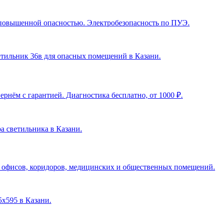
с повышенной опасностью. Электробезопасность по ПУЭ.
ветильник 36в для опасных помещений в Казани
.
рнём с гарантией. Диагностика бесплатно, от 1000 ₽.
ра светильника в Казани
.
я офисов, коридоров, медицинских и общественных помещений.
5х595 в Казани
.