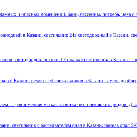
влажных и опасных помещений: бани, бассейны, погреба, цеха 
етодиодный в Казани. светильник 24в светодиодный в Казани. с
ров, светодиодов, оптики. Отправьте светильник в Казань — ве
ков в Казани. ремонт led светильников в Казани. замена драйве
лем — равномерная мягкая засветка без точек ярких диодов. Дл
ани. светильник с рассеивателем опал в Казани. панель опал 59