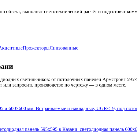
аш объект, выполнят светотехнический расчёт и подготовят ком
Акцентные
Прожекторы
Линзованные
зани
диодных светильников: от потолочных панелей Армстронг 595×
кт или запросить производство по чертежу — в одном месте.
95 и 600×600 мм. Встраиваемые и накладные, UGR<19, под пото
ветодиодная панель 595х595 в Казани. светодиодная панель 600х