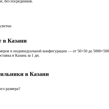
е, без посредников.
светки
т
в Казани
меров и индивидуальной конфигурации — от 50×50 до 5000×500
оставка
в Казань
за
1
дн.
тильники
в Казани
го размера?