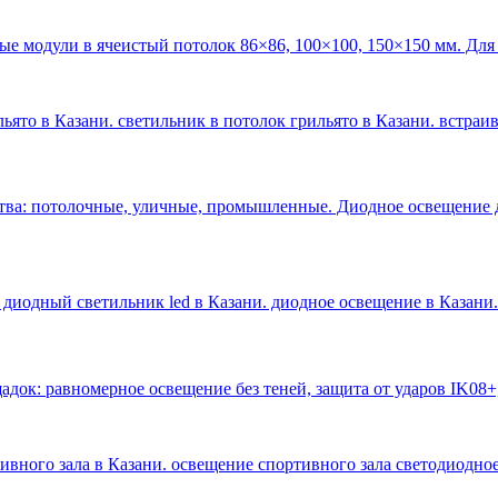
ые модули в ячеистый потолок 86×86, 100×100, 150×150 мм. Для
ьято в Казани. светильник в потолок грильято в Казани. встраи
тва: потолочные, уличные, промышленные. Диодное освещение 
 диодный светильник led в Казани. диодное освещение в Казани
.
док: равномерное освещение без теней, защита от ударов IK08+
тивного зала в Казани. освещение спортивного зала светодиодное