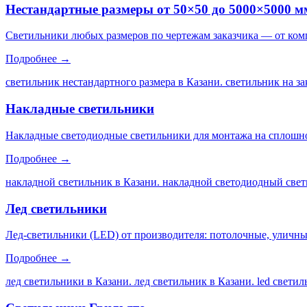
Нестандартные размеры от 50×50 до 5000×5000 м
Светильники любых размеров по чертежам заказчика — от ком
Подробнее →
светильник нестандартного размера в Казани. светильник на за
Накладные светильники
Накладные светодиодные светильники для монтажа на сплошной
Подробнее →
накладной светильник в Казани. накладной светодиодный свет
Лед светильники
Лед-светильники (LED) от производителя: потолочные, уличны
Подробнее →
лед светильники в Казани. лед светильник в Казани. led свети