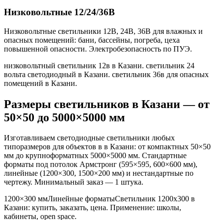
Низковольтные 12/24/36В
Низковольтные светильники 12В, 24В, 36В для влажных и
опасных помещений: бани, бассейны, погреба, цеха
повышенной опасности. Электробезопасность по ПУЭ.
низковольтный светильник 12в в Казани. светильник 24
вольта светодиодный в Казани. светильник 36в для опасных
помещений в Казани
.
Размеры светильников
в Казани
— от
50×50 до 5000×5000 мм
Изготавливаем светодиодные светильники любых
типоразмеров для объектов в
в Казани
: от компактных 50×50
мм до крупноформатных 5000×5000 мм. Стандартные
форматы под потолок Армстронг (595×595, 600×600 мм),
линейные (1200×300, 1500×200 мм) и нестандартные по
чертежу. Минимальный заказ — 1 штука.
1200×300 мм
Линейные форматы
Светильник
1200x300
в
Казани
: купить, заказать, цена. Применение:
школы,
кабинеты, open space
.