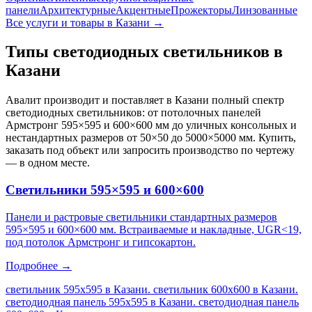
панели
Архитектурные
Акцентные
Прожекторы
Линзованные
Все услуги и товары
в Казани
→
Типы светодиодных светильников
в
Казани
Авалит производит и поставляет
в Казани
полный спектр
светодиодных светильников: от потолочных панелей
Армстронг 595×595 и 600×600 мм до уличных консольных и
нестандартных размеров от 50×50 до 5000×5000 мм. Купить,
заказать под объект или запросить производство по чертежу
— в одном месте.
Светильники 595×595 и 600×600
Панели и растровые светильники стандартных размеров
595×595 и 600×600 мм. Встраиваемые и накладные, UGR<19,
под потолок Армстронг и гипсокартон.
Подробнее →
светильник 595х595 в Казани. светильник 600х600 в Казани.
светодиодная панель 595х595 в Казани. светодиодная панель