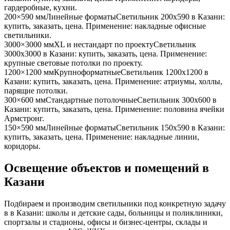
гардеробные, кухни
.
200×590 мм
Линейные форматы
Светильник
200x590
в Казани
:
купить, заказать, цена. Применение:
накладные офисные
светильники
.
3000×3000 мм
XL и нестандарт по проекту
Светильник
3000x3000
в Казани
: купить, заказать, цена. Применение:
крупные световые потолки по проекту
.
1200×1200 мм
Крупноформатные
Светильник
1200x1200
в
Казани
: купить, заказать, цена. Применение:
атриумы, холлы,
парящие потолки
.
300×600 мм
Стандартные потолочные
Светильник
300x600
в
Казани
: купить, заказать, цена. Применение:
половина ячейки
Армстронг
.
150×590 мм
Линейные форматы
Светильник
150x590
в Казани
:
купить, заказать, цена. Применение:
накладные линии,
коридоры
.
Освещение объектов и помещений
в
Казани
Подбираем и производим светильники под конкретную задачу
в
в Казани
: школы и детские сады, больницы и поликлиники,
спортзалы и стадионы, офисы и бизнес-центры, склады и