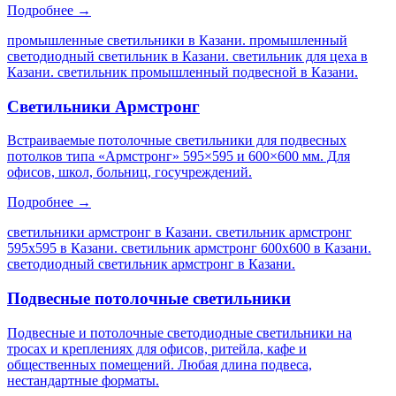
Подробнее →
промышленные светильники в Казани. промышленный
светодиодный светильник в Казани. светильник для цеха в
Казани. светильник промышленный подвесной в Казани
.
Светильники Армстронг
Встраиваемые потолочные светильники для подвесных
потолков типа «Армстронг» 595×595 и 600×600 мм. Для
офисов, школ, больниц, госучреждений.
Подробнее →
светильники армстронг в Казани. светильник армстронг
595х595 в Казани. светильник армстронг 600х600 в Казани.
светодиодный светильник армстронг в Казани
.
Подвесные потолочные светильники
Подвесные и потолочные светодиодные светильники на
тросах и креплениях для офисов, ритейла, кафе и
общественных помещений. Любая длина подвеса,
нестандартные форматы.