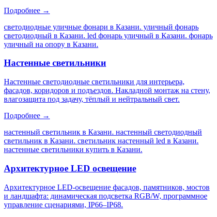
Подробнее →
светодиодные уличные фонари в Казани. уличный фонарь
светодиодный в Казани. led фонарь уличный в Казани. фонарь
уличный на опору в Казани
.
Настенные светильники
Настенные светодиодные светильники для интерьера,
фасадов, коридоров и подъездов. Накладной монтаж на стену,
влагозащита под задачу, тёплый и нейтральный свет.
Подробнее →
настенный светильник в Казани. настенный светодиодный
светильник в Казани. светильник настенный led в Казани.
настенные светильники купить в Казани
.
Архитектурное LED освещение
Архитектурное LED-освещение фасадов, памятников, мостов
и ландшафта: динамическая подсветка RGB/W, программное
управление сценариями, IP66–IP68.