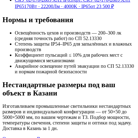
IP65
170Вт
·
22200Лм
·
4000K
·
IP65
от
23 500
₽
Нормы и требования
Освещённость цехов и производств — 200–300 лк
(средняя точность работ) по СП 52.13330
Степень защиты IP54–IP65 для запылённых и влажных
производств
Коэффициент пульсаций ≤ 10% для рабочих мест с
движущимися механизмами
Аварийное освещение путей эвакуации по СП 52.13330
и нормам пожарной безопасности
Нестандартные размеры под ваш
объект
в Казани
Изготавливаем
промышленные
светильники нестандартных
размеров и индивидуальной конфигурации — от 50×50 до
5000×5000 мм, по вашим чертежам и ТЗ. Подбор мощности,
температуры свечения, степени защиты и оптики под задачу.
Доставка
в Казань
за
1
дн.