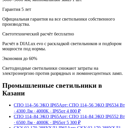
Гарантия 5 лет
Официальная гарантия на все светильники собственного
производства.
Светотехнический расчёт бесплатно
Расчёт в DIALux evo с раскладкой светильников и подбором
мощности под нормы.
Экономия до 60%
Светодиодные светильники снижают затраты на
электроэнергию против разрядных и люминесцентных ламп.
Промышленные
светильники
в
Казани
СПО 114–56 ЭКО IP65
Арт:
СПО 114–56 ЭКО IP65
34 Вт
·
4300 Лм
·
4000K
·
IP65
от
4 800
₽
СПО 114–84 ЭКО IP65
Арт:
СПО 114–84 ЭКО IP65
52 Вт
·
6500 Лм
·
4000K
·
IP65
от
5 300
₽
СКУ 02-170-288УХЛ1 IP65
Арт:
СКУ 02-170-288УХЛ1