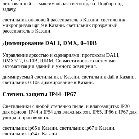
линзованный — максимальная светоотдача. Подбор под
задачу.
светильник опаловый рассеиватель в Казани. светильник
микропризма ugr19 в Казани. светильник прозрачный
рассеиватель в Казани
.
Диммирование DALI, DMX, 0–10В
Управление яркостью и сценариями: протоколы DALI,
DMX512, 0–10В, ШИМ. Совместимость с системами
автоматизации зданий и умного освещения.
диммируемый светильник в Казани. светильник dali в Казани.
светильник 0-10в диммирование в Казани
.
Степень защиты IP44–IP67
Светильники с любой степенью пыле- и влагозащиты: IP20
для офисов, IP44 и IP54 для влажных зон, IP65, IP66 и IP67 для
улицы и производств.
светильник ip65 в Казани. светильник ip67 в Казани.
светильник ip54 в Казани
.