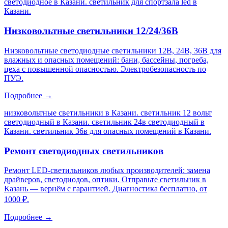
светодиодное в Казани. светильник для спортзала led в
Казани
.
Низковольтные светильники 12/24/36В
Низковольтные светодиодные светильники 12В, 24В, 36В для
влажных и опасных помещений: бани, бассейны, погреба,
цеха с повышенной опасностью. Электробезопасность по
ПУЭ.
Подробнее →
низковольтные светильники в Казани. светильник 12 вольт
светодиодный в Казани. светильник 24в светодиодный в
Казани. светильник 36в для опасных помещений в Казани
.
Ремонт светодиодных светильников
Ремонт LED-светильников любых производителей: замена
драйверов, светодиодов, оптики. Отправьте светильник в
Казань — вернём с гарантией. Диагностика бесплатно, от
1000 ₽.
Подробнее →