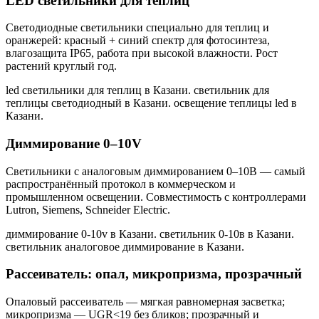
LED светильники для теплиц
Светодиодные светильники специально для теплиц и
оранжерей: красный + синий спектр для фотосинтеза,
влагозащита IP65, работа при высокой влажности. Рост
растений круглый год.
led светильники для теплиц в Казани. светильник для
теплицы светодиодный в Казани. освещение теплицы led в
Казани
.
Диммирование 0–10V
Светильники с аналоговым диммированием 0–10В — самый
распространённый протокол в коммерческом и
промышленном освещении. Совместимость с контроллерами
Lutron, Siemens, Schneider Electric.
диммирование 0-10v в Казани. светильник 0-10в в Казани.
светильник аналоговое диммирование в Казани
.
Рассеиватель: опал, микропризма, прозрачный
Опаловый рассеиватель — мягкая равномерная засветка;
микропризма — UGR<19 без бликов; прозрачный и