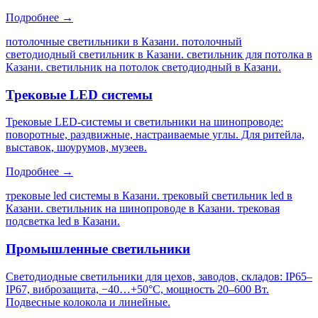
Подробнее →
потолочные светильники в Казани. потолочный
светодиодный светильник в Казани. светильник для потолка в
Казани. светильник на потолок светодиодный в Казани
.
Трековые LED системы
Трековые LED-системы и светильники на шинопроводе:
поворотные, раздвижные, настраиваемые углы. Для ритейла,
выставок, шоурумов, музеев.
Подробнее →
трековые led системы в Казани. трековый светильник led в
Казани. светильник на шинопроводе в Казани. трековая
подсветка led в Казани
.
Промышленные светильники
Светодиодные светильники для цехов, заводов, складов: IP65–
IP67, виброзащита, −40…+50°C, мощность 20–600 Вт.
Подвесные колокола и линейные.