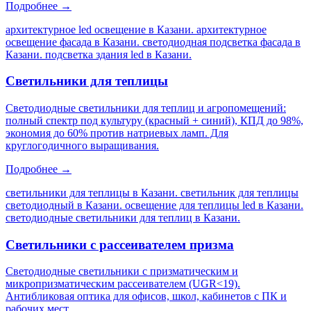
Подробнее →
архитектурное led освещение в Казани. архитектурное
освещение фасада в Казани. светодиодная подсветка фасада в
Казани. подсветка здания led в Казани
.
Светильники для теплицы
Светодиодные светильники для теплиц и агропомещений:
полный спектр под культуру (красный + синий), КПД до 98%,
экономия до 60% против натриевых ламп. Для
круглогодичного выращивания.
Подробнее →
светильники для теплицы в Казани. светильник для теплицы
светодиодный в Казани. освещение для теплицы led в Казани.
светодиодные светильники для теплиц в Казани
.
Светильники с рассеивателем призма
Светодиодные светильники с призматическим и
микропризматическим рассеивателем (UGR<19).
Антибликовая оптика для офисов, школ, кабинетов с ПК и
рабочих мест.