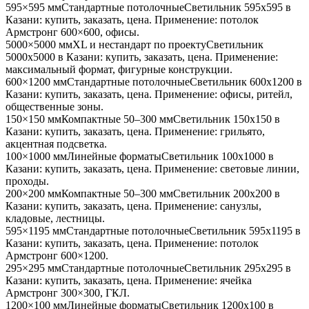
595×595 мм
Стандартные потолочные
Светильник
595x595
в
Казани
: купить, заказать, цена. Применение:
потолок
Армстронг 600×600, офисы
.
5000×5000 мм
XL и нестандарт по проекту
Светильник
5000x5000
в Казани
: купить, заказать, цена. Применение:
максимальный формат, фигурные конструкции
.
600×1200 мм
Стандартные потолочные
Светильник
600x1200
в
Казани
: купить, заказать, цена. Применение:
офисы, ритейл,
общественные зоны
.
150×150 мм
Компактные 50–300 мм
Светильник
150x150
в
Казани
: купить, заказать, цена. Применение:
грильято,
акцентная подсветка
.
100×1000 мм
Линейные форматы
Светильник
100x1000
в
Казани
: купить, заказать, цена. Применение:
световые линии,
проходы
.
200×200 мм
Компактные 50–300 мм
Светильник
200x200
в
Казани
: купить, заказать, цена. Применение:
санузлы,
кладовые, лестницы
.
595×1195 мм
Стандартные потолочные
Светильник
595x1195
в
Казани
: купить, заказать, цена. Применение:
потолок
Армстронг 600×1200
.
295×295 мм
Стандартные потолочные
Светильник
295x295
в
Казани
: купить, заказать, цена. Применение:
ячейка
Армстронг 300×300, ГКЛ
.
1200×100 мм
Линейные форматы
Светильник
1200x100
в