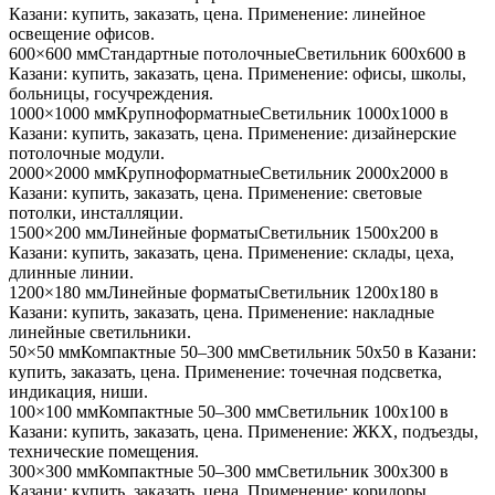
Казани
: купить, заказать, цена. Применение:
линейное
освещение офисов
.
600×600 мм
Стандартные потолочные
Светильник
600x600
в
Казани
: купить, заказать, цена. Применение:
офисы, школы,
больницы, госучреждения
.
1000×1000 мм
Крупноформатные
Светильник
1000x1000
в
Казани
: купить, заказать, цена. Применение:
дизайнерские
потолочные модули
.
2000×2000 мм
Крупноформатные
Светильник
2000x2000
в
Казани
: купить, заказать, цена. Применение:
световые
потолки, инсталляции
.
1500×200 мм
Линейные форматы
Светильник
1500x200
в
Казани
: купить, заказать, цена. Применение:
склады, цеха,
длинные линии
.
1200×180 мм
Линейные форматы
Светильник
1200x180
в
Казани
: купить, заказать, цена. Применение:
накладные
линейные светильники
.
50×50 мм
Компактные 50–300 мм
Светильник
50x50
в Казани
:
купить, заказать, цена. Применение:
точечная подсветка,
индикация, ниши
.
100×100 мм
Компактные 50–300 мм
Светильник
100x100
в
Казани
: купить, заказать, цена. Применение:
ЖКХ, подъезды,
технические помещения
.
300×300 мм
Компактные 50–300 мм
Светильник
300x300
в
Казани
: купить, заказать, цена. Применение:
коридоры,