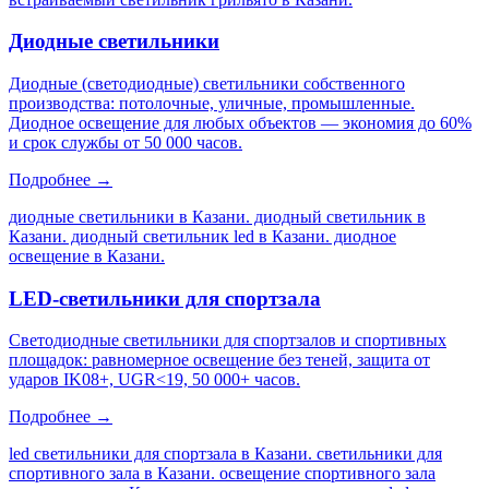
Диодные светильники
Диодные (светодиодные) светильники собственного
производства: потолочные, уличные, промышленные.
Диодное освещение для любых объектов — экономия до 60%
и срок службы от 50 000 часов.
Подробнее →
диодные светильники в Казани. диодный светильник в
Казани. диодный светильник led в Казани. диодное
освещение в Казани
.
LED-светильники для спортзала
Светодиодные светильники для спортзалов и спортивных
площадок: равномерное освещение без теней, защита от
ударов IK08+, UGR<19, 50 000+ часов.
Подробнее →
led светильники для спортзала в Казани. светильники для
спортивного зала в Казани. освещение спортивного зала