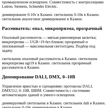
промышленном освещении. Совместимость с контроллерами
Lutron, Siemens, Schneider Electric.
диммирование 0-10v в Казани. светильник 0-10в в Казани.
светильник аналоговое диммирование в Казани
.
Рассеиватель: опал, микропризма, прозрачный
Опаловый рассеиватель — мягкая равномерная засветка;
микропризма — UGR<19 без бликов; прозрачный и
линзованный — максимальная светоотдача. Подбор под
задачу.
светильник опаловый рассеиватель в Казани. светильник
микропризма ugr19 в Казани. светильник прозрачный
рассеиватель в Казани
.
Диммирование DALI, DMX, 0–10В
Управление яркостью и сценариями: протоколы DALI,
DMX512, 0–10В, ШИМ. Совместимость с системами
автоматизации зданий и умного освещения.
диммируемый светильник в Казани. светильник dali в Казани.
светильник 0-10в диммирование в Казани
.