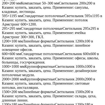
200×200 мм
Компактные 50–300 мм
Светильник
200x200
в
Казани
: купить, заказать, цена. Применение:
санузлы,
кладовые, лестницы
.
595×1195 мм
Стандартные потолочные
Светильник
595x1195
в
Казани
: купить, заказать, цена. Применение:
потолок
Армстронг 600×1200
.
295×295 мм
Стандартные потолочные
Светильник
295x295
в
Казани
: купить, заказать, цена. Применение:
ячейка
Армстронг 300×300, ГКЛ
.
1200×100 мм
Линейные форматы
Светильник
1200x100
в
Казани
: купить, заказать, цена. Применение:
линейное
освещение офисов
.
600×600 мм
Стандартные потолочные
Светильник
600x600
в
Казани
: купить, заказать, цена. Применение:
офисы, школы,
больницы, госучреждения
.
1000×1000 мм
Крупноформатные
Светильник
1000x1000
в
Казани
: купить, заказать, цена. Применение:
дизайнерские
потолочные модули
.
2000×2000 мм
Крупноформатные
Светильник
2000x2000
в
Казани
: купить, заказать, цена. Применение:
световые
потолки, инсталляции
.
1500×200 мм
Линейные форматы
Светильник
1500x200
в
Казани
: купить, заказать, цена. Применение:
склады, цеха,
длинные линии
.
1200×180 мм
Линейные форматы
Светильник
1200x180
в