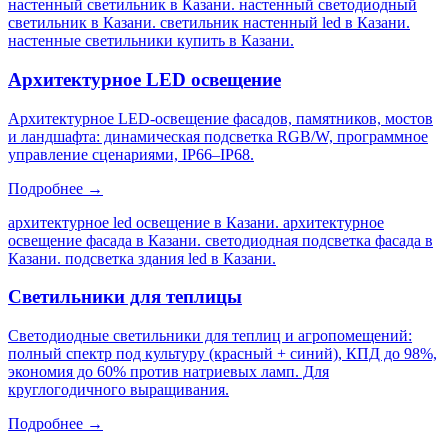
настенный светильник в Казани. настенный светодиодный
светильник в Казани. светильник настенный led в Казани.
настенные светильники купить в Казани
.
Архитектурное LED освещение
Архитектурное LED-освещение фасадов, памятников, мостов
и ландшафта: динамическая подсветка RGB/W, программное
управление сценариями, IP66–IP68.
Подробнее →
архитектурное led освещение в Казани. архитектурное
освещение фасада в Казани. светодиодная подсветка фасада в
Казани. подсветка здания led в Казани
.
Светильники для теплицы
Светодиодные светильники для теплиц и агропомещений:
полный спектр под культуру (красный + синий), КПД до 98%,
экономия до 60% против натриевых ламп. Для
круглогодичного выращивания.
Подробнее →