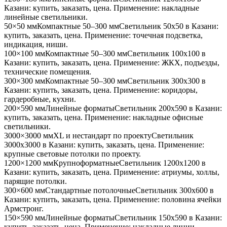
Казани
: купить, заказать, цена. Применение:
накладные
линейные светильники
.
50×50 мм
Компактные 50–300 мм
Светильник
50x50
в Казани
:
купить, заказать, цена. Применение:
точечная подсветка,
индикация, ниши
.
100×100 мм
Компактные 50–300 мм
Светильник
100x100
в
Казани
: купить, заказать, цена. Применение:
ЖКХ, подъезды,
технические помещения
.
300×300 мм
Компактные 50–300 мм
Светильник
300x300
в
Казани
: купить, заказать, цена. Применение:
коридоры,
гардеробные, кухни
.
200×590 мм
Линейные форматы
Светильник
200x590
в Казани
:
купить, заказать, цена. Применение:
накладные офисные
светильники
.
3000×3000 мм
XL и нестандарт по проекту
Светильник
3000x3000
в Казани
: купить, заказать, цена. Применение:
крупные световые потолки по проекту
.
1200×1200 мм
Крупноформатные
Светильник
1200x1200
в
Казани
: купить, заказать, цена. Применение:
атриумы, холлы,
парящие потолки
.
300×600 мм
Стандартные потолочные
Светильник
300x600
в
Казани
: купить, заказать, цена. Применение:
половина ячейки
Армстронг
.
150×590 мм
Линейные форматы
Светильник
150x590
в Казани
:
купить, заказать, цена. Применение:
накладные линии,