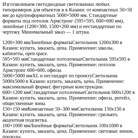
Изготавливаем светодиодные светильники любых
типоразмеров для объектов в
в Казани
: от компактных 50×50
мм до крупноформатных 5000×5000 мм. Стандартные
форматы под потолок Армстронг (595×595, 600×600 мм),
линейные (1200×300, 1500×200 мм) и нестандартные по
чертежу. Минимальный заказ — 1 штука.
1200×300 мм
Линейные форматы
Светильник
1200x300
в
Казани
: купить, заказать, цена. Применение:
школы,
кабинеты, open space
.
595×595 мм
Стандартные потолочные
Светильник
595x595
в
Казани
: купить, заказать, цена. Применение:
потолок
Армстронг 600×600, офисы
.
5000×5000 мм
XL и нестандарт по проекту
Светильник
5000x5000
в Казани
: купить, заказать, цена. Применение:
максимальный формат, фигурные конструкции
.
600×1200 мм
Стандартные потолочные
Светильник
600x1200
в
Казани
: купить, заказать, цена. Применение:
офисы, ритейл,
общественные зоны
.
150×150 мм
Компактные 50–300 мм
Светильник
150x150
в
Казани
: купить, заказать, цена. Применение:
грильято,
акцентная подсветка
.
100×1000 мм
Линейные форматы
Светильник
100x1000
в
Казани
: купить, заказать, цена. Применение:
световые линии,
проходы
.