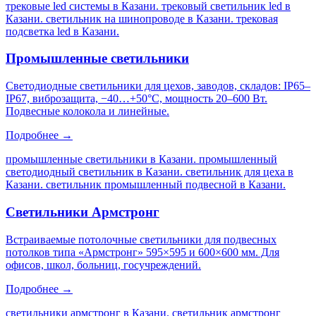
трековые led системы в Казани. трековый светильник led в
Казани. светильник на шинопроводе в Казани. трековая
подсветка led в Казани
.
Промышленные светильники
Светодиодные светильники для цехов, заводов, складов: IP65–
IP67, виброзащита, −40…+50°C, мощность 20–600 Вт.
Подвесные колокола и линейные.
Подробнее →
промышленные светильники в Казани. промышленный
светодиодный светильник в Казани. светильник для цеха в
Казани. светильник промышленный подвесной в Казани
.
Светильники Армстронг
Встраиваемые потолочные светильники для подвесных
потолков типа «Армстронг» 595×595 и 600×600 мм. Для
офисов, школ, больниц, госучреждений.
Подробнее →
светильники армстронг в Казани. светильник армстронг