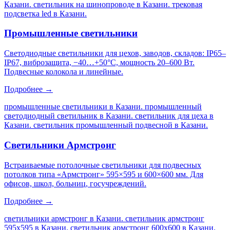
Казани. светильник на шинопроводе в Казани. трековая
подсветка led в Казани
.
Промышленные светильники
Светодиодные светильники для цехов, заводов, складов: IP65–
IP67, виброзащита, −40…+50°C, мощность 20–600 Вт.
Подвесные колокола и линейные.
Подробнее →
промышленные светильники в Казани. промышленный
светодиодный светильник в Казани. светильник для цеха в
Казани. светильник промышленный подвесной в Казани
.
Светильники Армстронг
Встраиваемые потолочные светильники для подвесных
потолков типа «Армстронг» 595×595 и 600×600 мм. Для
офисов, школ, больниц, госучреждений.
Подробнее →
светильники армстронг в Казани. светильник армстронг
595х595 в Казани. светильник армстронг 600х600 в Казани.