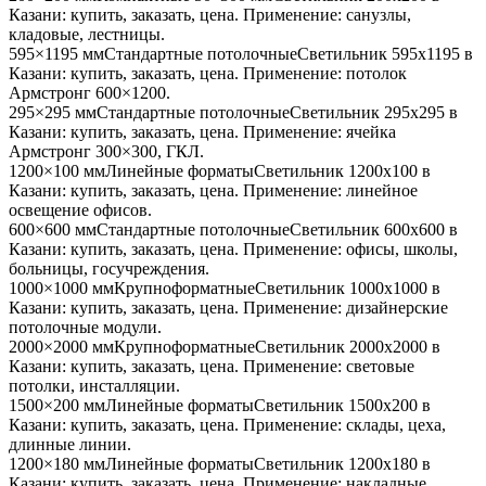
Казани
: купить, заказать, цена. Применение:
санузлы,
кладовые, лестницы
.
595×1195 мм
Стандартные потолочные
Светильник
595x1195
в
Казани
: купить, заказать, цена. Применение:
потолок
Армстронг 600×1200
.
295×295 мм
Стандартные потолочные
Светильник
295x295
в
Казани
: купить, заказать, цена. Применение:
ячейка
Армстронг 300×300, ГКЛ
.
1200×100 мм
Линейные форматы
Светильник
1200x100
в
Казани
: купить, заказать, цена. Применение:
линейное
освещение офисов
.
600×600 мм
Стандартные потолочные
Светильник
600x600
в
Казани
: купить, заказать, цена. Применение:
офисы, школы,
больницы, госучреждения
.
1000×1000 мм
Крупноформатные
Светильник
1000x1000
в
Казани
: купить, заказать, цена. Применение:
дизайнерские
потолочные модули
.
2000×2000 мм
Крупноформатные
Светильник
2000x2000
в
Казани
: купить, заказать, цена. Применение:
световые
потолки, инсталляции
.
1500×200 мм
Линейные форматы
Светильник
1500x200
в
Казани
: купить, заказать, цена. Применение:
склады, цеха,
длинные линии
.
1200×180 мм
Линейные форматы
Светильник
1200x180
в
Казани
: купить, заказать, цена. Применение:
накладные