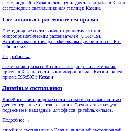
светодиодный в Казани. освещение для теплицы led в Казани.
светодиодные светильники для теплиц в Казани
.
Светильники с рассеивателем призма
Светодиодные светильники с призматическим и
микропризматическим рассеивателем (UGR<19).
Антибликовая оптика для офисов, школ, кабинетов с ПК и
рабочих мест.
Подробнее →
светильник призма в Казани. светодиодный светильник
призма в Казани. светильник микропризма в Казани. панель
призма 595х595 в Казани
.
Линейные светильники
Линейные светодиодные светильники и трековые системы
для непрерывных световых линий. Соединяемые модули,
подвесные и накладные, для офисов, ритейла, складов.
Подробнее →
линейные светильники в Казани. линейный светодиодный