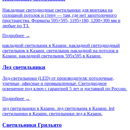
Накладные светодиодные светильники для монтажа на
сплошной потолок и стену — там, где нет запотолочного
пространства. Форматы 595×595, 1195×180, 1200×300 мм и
любые по ТЗ.
Подробнее →
накладной светильник в Казани. накладной светодиодный
светильник в Казани. светильник накладной на потолок в
Казани. накладной светильник 595х595 в Казани
.
Лед светильники
Лед-светильники (LED) от производителя: потолочные,
уличные, офисные и промышленные. Светодиодное
освещение под ключ с гарантией 5 лет и доставкой по России.
Подробнее →
лед светильники в Казани. лед светильник в Казани. led
светильники в Казани. светильники лед в Казани
.
Светильники Грильято