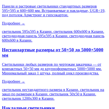
Панели и растровые светильники стандартных размеров
595×595 и 600×600 мм. Встраиваемые и накладные, UGR<19,
под потолок Армстронг и гипсокартон.
Подробнее →
светильник 595х595 в Казани. светильник 600х600 в Казани.
светодиодная панель 595х595 в Казани. светодиодная панель
600х600 в Казани
.
Нестандартные размеры от 50×50 до 5000×5000
мм
Светильники любых размеров по чертежам заказчика — от
компактных 50×50 мм до крупноформатных 5000×5000 мм.
Минимальный заказ 1 штука, полный цикл производства.
Подробнее →
светильник нестандартного размера в Казани. светильник на
заказ по размерам в Казани. светильник 50х50 в Казани.
светильник 1200х300 в Казани
.
Накладные светильники