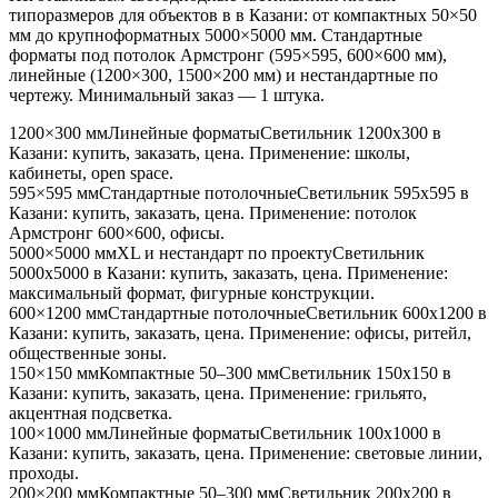
типоразмеров для объектов в
в Казани
: от компактных 50×50
мм до крупноформатных 5000×5000 мм. Стандартные
форматы под потолок Армстронг (595×595, 600×600 мм),
линейные (1200×300, 1500×200 мм) и нестандартные по
чертежу. Минимальный заказ — 1 штука.
1200×300 мм
Линейные форматы
Светильник
1200x300
в
Казани
: купить, заказать, цена. Применение:
школы,
кабинеты, open space
.
595×595 мм
Стандартные потолочные
Светильник
595x595
в
Казани
: купить, заказать, цена. Применение:
потолок
Армстронг 600×600, офисы
.
5000×5000 мм
XL и нестандарт по проекту
Светильник
5000x5000
в Казани
: купить, заказать, цена. Применение:
максимальный формат, фигурные конструкции
.
600×1200 мм
Стандартные потолочные
Светильник
600x1200
в
Казани
: купить, заказать, цена. Применение:
офисы, ритейл,
общественные зоны
.
150×150 мм
Компактные 50–300 мм
Светильник
150x150
в
Казани
: купить, заказать, цена. Применение:
грильято,
акцентная подсветка
.
100×1000 мм
Линейные форматы
Светильник
100x1000
в
Казани
: купить, заказать, цена. Применение:
световые линии,
проходы
.
200×200 мм
Компактные 50–300 мм
Светильник
200x200
в