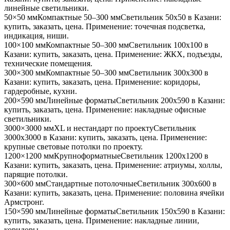
линейные светильники
.
50×50 мм
Компактные 50–300 мм
Светильник
50x50
в Казани
:
купить, заказать, цена. Применение:
точечная подсветка,
индикация, ниши
.
100×100 мм
Компактные 50–300 мм
Светильник
100x100
в
Казани
: купить, заказать, цена. Применение:
ЖКХ, подъезды,
технические помещения
.
300×300 мм
Компактные 50–300 мм
Светильник
300x300
в
Казани
: купить, заказать, цена. Применение:
коридоры,
гардеробные, кухни
.
200×590 мм
Линейные форматы
Светильник
200x590
в Казани
:
купить, заказать, цена. Применение:
накладные офисные
светильники
.
3000×3000 мм
XL и нестандарт по проекту
Светильник
3000x3000
в Казани
: купить, заказать, цена. Применение:
крупные световые потолки по проекту
.
1200×1200 мм
Крупноформатные
Светильник
1200x1200
в
Казани
: купить, заказать, цена. Применение:
атриумы, холлы,
парящие потолки
.
300×600 мм
Стандартные потолочные
Светильник
300x600
в
Казани
: купить, заказать, цена. Применение:
половина ячейки
Армстронг
.
150×590 мм
Линейные форматы
Светильник
150x590
в Казани
:
купить, заказать, цена. Применение:
накладные линии,
коридоры
.