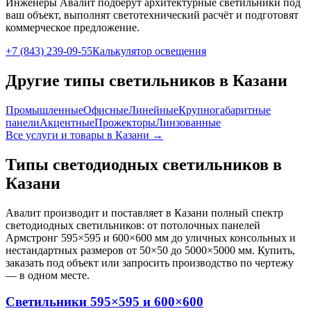
Инженеры Авалит подберут
архитектурные
светильники под
ваш объект, выполнят светотехнический расчёт и подготовят
коммерческое предложение.
+7 (843) 239-09-55
Калькулятор освещения
Другие типы светильников
в Казани
Промышленные
Офисные
Линейные
Крупногабаритные
панели
Акцентные
Прожекторы
Линзованные
Все услуги и товары
в Казани
→
Типы светодиодных светильников
в
Казани
Авалит производит и поставляет
в Казани
полный спектр
светодиодных светильников: от потолочных панелей
Армстронг 595×595 и 600×600 мм до уличных консольных и
нестандартных размеров от 50×50 до 5000×5000 мм. Купить,
заказать под объект или запросить производство по чертежу
— в одном месте.
Светильники 595×595 и 600×600