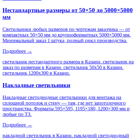
Нестандартные размеры от 50×50 до 5000×5000
мм
Светильники любых размеров по чертежам заказчика — от
компактных 50×50 мм до крупноформатных 5000×5000 мм.
Минимальный заказ 1 штука, полный цикл производства.
Подробнее →
светильник нестандартного размера в Казани. светильник на
заказ по размерам в Казани. светильник 50х50 в Казани.
светильник 1200х300 в Казани
.
Накладные светильники
Накладные светодиодные светильники для монтажа на
сплошной потолок и стену — там, где нет запотолочного
пространства. Форматы 595×595, 1195×180, 1200×300 мм и
любые по ТЗ.
Подробнее →
накладной светильник в Казани. накладной светодиодный