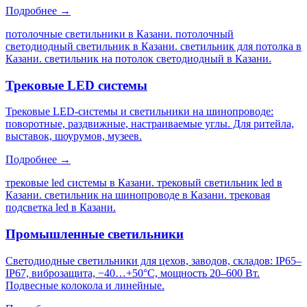
Подробнее →
потолочные светильники в Казани. потолочный
светодиодный светильник в Казани. светильник для потолка в
Казани. светильник на потолок светодиодный в Казани
.
Трековые LED системы
Трековые LED-системы и светильники на шинопроводе:
поворотные, раздвижные, настраиваемые углы. Для ритейла,
выставок, шоурумов, музеев.
Подробнее →
трековые led системы в Казани. трековый светильник led в
Казани. светильник на шинопроводе в Казани. трековая
подсветка led в Казани
.
Промышленные светильники
Светодиодные светильники для цехов, заводов, складов: IP65–
IP67, виброзащита, −40…+50°C, мощность 20–600 Вт.
Подвесные колокола и линейные.