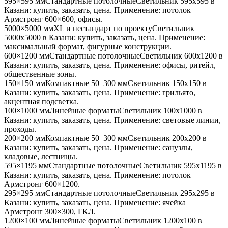
595×595 мм
Стандартные потолочные
Светильник
595x595
в
Казани
: купить, заказать, цена. Применение:
потолок
Армстронг 600×600, офисы
.
5000×5000 мм
XL и нестандарт по проекту
Светильник
5000x5000
в Казани
: купить, заказать, цена. Применение:
максимальный формат, фигурные конструкции
.
600×1200 мм
Стандартные потолочные
Светильник
600x1200
в
Казани
: купить, заказать, цена. Применение:
офисы, ритейл,
общественные зоны
.
150×150 мм
Компактные 50–300 мм
Светильник
150x150
в
Казани
: купить, заказать, цена. Применение:
грильято,
акцентная подсветка
.
100×1000 мм
Линейные форматы
Светильник
100x1000
в
Казани
: купить, заказать, цена. Применение:
световые линии,
проходы
.
200×200 мм
Компактные 50–300 мм
Светильник
200x200
в
Казани
: купить, заказать, цена. Применение:
санузлы,
кладовые, лестницы
.
595×1195 мм
Стандартные потолочные
Светильник
595x1195
в
Казани
: купить, заказать, цена. Применение:
потолок
Армстронг 600×1200
.
295×295 мм
Стандартные потолочные
Светильник
295x295
в
Казани
: купить, заказать, цена. Применение:
ячейка
Армстронг 300×300, ГКЛ
.
1200×100 мм
Линейные форматы
Светильник
1200x100
в