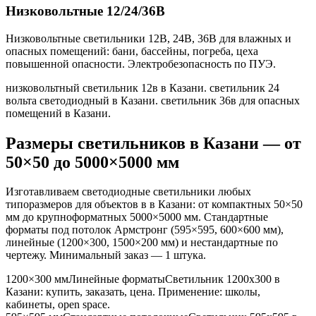
Низковольтные 12/24/36В
Низковольтные светильники 12В, 24В, 36В для влажных и
опасных помещений: бани, бассейны, погреба, цеха
повышенной опасности. Электробезопасность по ПУЭ.
низковольтный светильник 12в в Казани. светильник 24
вольта светодиодный в Казани. светильник 36в для опасных
помещений в Казани
.
Размеры светильников
в Казани
— от
50×50 до 5000×5000 мм
Изготавливаем светодиодные светильники любых
типоразмеров для объектов в
в Казани
: от компактных 50×50
мм до крупноформатных 5000×5000 мм. Стандартные
форматы под потолок Армстронг (595×595, 600×600 мм),
линейные (1200×300, 1500×200 мм) и нестандартные по
чертежу. Минимальный заказ — 1 штука.
1200×300 мм
Линейные форматы
Светильник
1200x300
в
Казани
: купить, заказать, цена. Применение:
школы,
кабинеты, open space
.