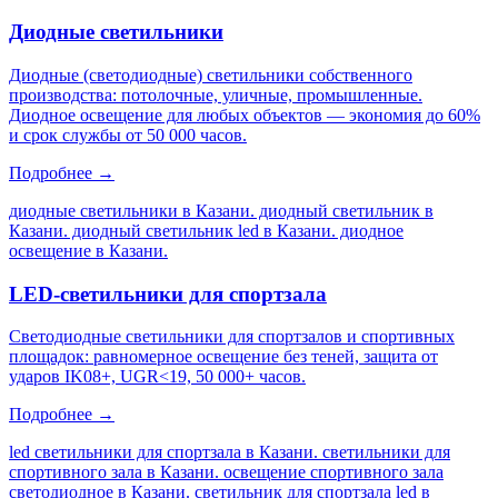
Диодные светильники
Диодные (светодиодные) светильники собственного
производства: потолочные, уличные, промышленные.
Диодное освещение для любых объектов — экономия до 60%
и срок службы от 50 000 часов.
Подробнее →
диодные светильники в Казани. диодный светильник в
Казани. диодный светильник led в Казани. диодное
освещение в Казани
.
LED-светильники для спортзала
Светодиодные светильники для спортзалов и спортивных
площадок: равномерное освещение без теней, защита от
ударов IK08+, UGR<19, 50 000+ часов.
Подробнее →
led светильники для спортзала в Казани. светильники для
спортивного зала в Казани. освещение спортивного зала
светодиодное в Казани. светильник для спортзала led в