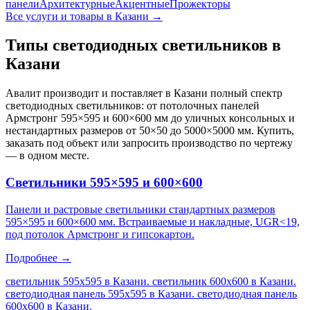
панели
Архитектурные
Акцентные
Прожекторы
Все услуги и товары
в Казани
→
Типы светодиодных светильников
в
Казани
Авалит производит и поставляет
в Казани
полный спектр
светодиодных светильников: от потолочных панелей
Армстронг 595×595 и 600×600 мм до уличных консольных и
нестандартных размеров от 50×50 до 5000×5000 мм. Купить,
заказать под объект или запросить производство по чертежу
— в одном месте.
Светильники 595×595 и 600×600
Панели и растровые светильники стандартных размеров
595×595 и 600×600 мм. Встраиваемые и накладные, UGR<19,
под потолок Армстронг и гипсокартон.
Подробнее →
светильник 595х595 в Казани. светильник 600х600 в Казани.
светодиодная панель 595х595 в Казани. светодиодная панель
600х600 в Казани
.