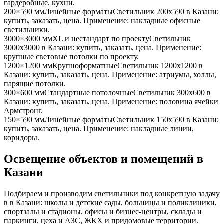
гардеробные, кухни
.
200×590 мм
Линейные форматы
Светильник
200x590
в Казани
:
купить, заказать, цена. Применение:
накладные офисные
светильники
.
3000×3000 мм
XL и нестандарт по проекту
Светильник
3000x3000
в Казани
: купить, заказать, цена. Применение:
крупные световые потолки по проекту
.
1200×1200 мм
Крупноформатные
Светильник
1200x1200
в
Казани
: купить, заказать, цена. Применение:
атриумы, холлы,
парящие потолки
.
300×600 мм
Стандартные потолочные
Светильник
300x600
в
Казани
: купить, заказать, цена. Применение:
половина ячейки
Армстронг
.
150×590 мм
Линейные форматы
Светильник
150x590
в Казани
:
купить, заказать, цена. Применение:
накладные линии,
коридоры
.
Освещение объектов и помещений
в
Казани
Подбираем и производим светильники под конкретную задачу
в
в Казани
: школы и детские сады, больницы и поликлиники,
спортзалы и стадионы, офисы и бизнес-центры, склады и
паркинги, цеха и АЗС, ЖКХ и придомовые территории.