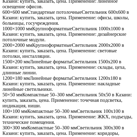
Казани
: купить, заказать, цена. Применение:
линейное
освещение офисов
.
600×600 мм
Стандартные потолочные
Светильник
600x600
в
Казани
: купить, заказать, цена. Применение:
офисы, школы,
больницы, госучреждения
.
1000×1000 мм
Крупноформатные
Светильник
1000x1000
в
Казани
: купить, заказать, цена. Применение:
дизайнерские
потолочные модули
.
2000×2000 мм
Крупноформатные
Светильник
2000x2000
в
Казани
: купить, заказать, цена. Применение:
световые
потолки, инсталляции
.
1500×200 мм
Линейные форматы
Светильник
1500x200
в
Казани
: купить, заказать, цена. Применение:
склады, цеха,
длинные линии
.
1200×180 мм
Линейные форматы
Светильник
1200x180
в
Казани
: купить, заказать, цена. Применение:
накладные
линейные светильники
.
50×50 мм
Компактные 50–300 мм
Светильник
50x50
в Казани
:
купить, заказать, цена. Применение:
точечная подсветка,
индикация, ниши
.
100×100 мм
Компактные 50–300 мм
Светильник
100x100
в
Казани
: купить, заказать, цена. Применение:
ЖКХ, подъезды,
технические помещения
.
300×300 мм
Компактные 50–300 мм
Светильник
300x300
в
Казани
: купить, заказать, цена. Применение:
коридоры,