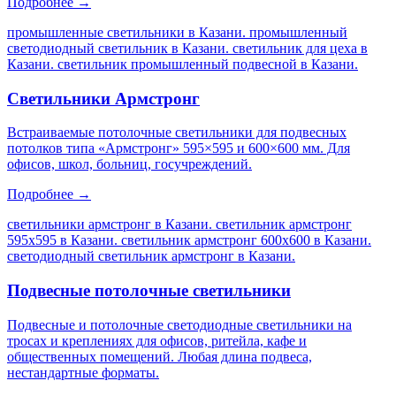
Подробнее →
промышленные светильники в Казани. промышленный
светодиодный светильник в Казани. светильник для цеха в
Казани. светильник промышленный подвесной в Казани
.
Светильники Армстронг
Встраиваемые потолочные светильники для подвесных
потолков типа «Армстронг» 595×595 и 600×600 мм. Для
офисов, школ, больниц, госучреждений.
Подробнее →
светильники армстронг в Казани. светильник армстронг
595х595 в Казани. светильник армстронг 600х600 в Казани.
светодиодный светильник армстронг в Казани
.
Подвесные потолочные светильники
Подвесные и потолочные светодиодные светильники на
тросах и креплениях для офисов, ритейла, кафе и
общественных помещений. Любая длина подвеса,
нестандартные форматы.