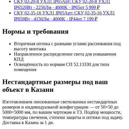
СКУ 02-20-8 УХЛ1 IP65
Арт:
СКУ 02-20-8 УХЛ1
IP65
20Вт
·
2250Лм
·
4000K
·
IP65
от
5 999
₽
СКУ 02-35-16 УХЛ1 IP65
Арт:
СКУ 02-35-16 УХЛ1
IP65
9Вт
·
4150Лм
·
4000K
·
IP44
от
7 199
₽
Нормы и требования
Вторичная оптика с разными углами рассеивания под
высоту монтажа
Направленное распределение света для повышения
КПД
Освещённость по нормам СП 52.13330 для типа
помещения
Нестандартные размеры под ваш
объект
в Казани
Изготавливаем
линзованные
светильники нестандартных
размеров и индивидуальной конфигурации — от 50×50 до
5000×5000 мм, по вашим чертежам и ТЗ. Подбор мощности,
температуры свечения, степени защиты и оптики под задачу.
Доставка
в Казань
за
1
дн.