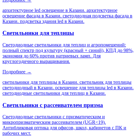
архитектурное led освещение в Казани. архитектурное
освещение фасада в Казани. светодиодная подсветка фасада в
Казани. подсветка здания led в Казани
.
Светильники для теплицы
Светодиодные светильники для теплиц и агропомещений:
полный спектр под культуру (красный + синий), КПД до 98%,
экономия до 60% против натриевых ламп. Для
круглогодичного выращивания.
Подробнее →
светильники для теплицы в Казани. светильник для теплицы
светодиодный в Казани. освещение для теплицы led в Казани.
светодиодные светильники для теплиц в Казани
.
Светильники с рассеивателем призма
Светодиодные светильники с призматическим и
микропризматическим рассеивателем (UGR<19).
Антибликовая оптика для офисов, школ, кабинетов с ПК и
рабочих мест.