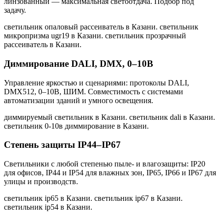
линзованный — максимальная светоотдача. Подбор под
задачу.
светильник опаловый рассеиватель в Казани. светильник
микропризма ugr19 в Казани. светильник прозрачный
рассеиватель в Казани
.
Диммирование DALI, DMX, 0–10В
Управление яркостью и сценариями: протоколы DALI,
DMX512, 0–10В, ШИМ. Совместимость с системами
автоматизации зданий и умного освещения.
диммируемый светильник в Казани. светильник dali в Казани.
светильник 0-10в диммирование в Казани
.
Степень защиты IP44–IP67
Светильники с любой степенью пыле- и влагозащиты: IP20
для офисов, IP44 и IP54 для влажных зон, IP65, IP66 и IP67 для
улицы и производств.
светильник ip65 в Казани. светильник ip67 в Казани.
светильник ip54 в Казани
.