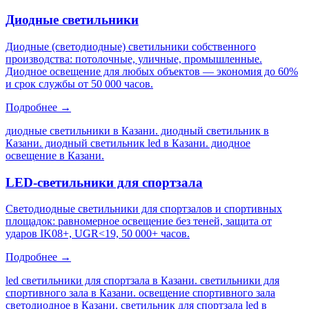
Диодные светильники
Диодные (светодиодные) светильники собственного
производства: потолочные, уличные, промышленные.
Диодное освещение для любых объектов — экономия до 60%
и срок службы от 50 000 часов.
Подробнее →
диодные светильники в Казани. диодный светильник в
Казани. диодный светильник led в Казани. диодное
освещение в Казани
.
LED-светильники для спортзала
Светодиодные светильники для спортзалов и спортивных
площадок: равномерное освещение без теней, защита от
ударов IK08+, UGR<19, 50 000+ часов.
Подробнее →
led светильники для спортзала в Казани. светильники для
спортивного зала в Казани. освещение спортивного зала
светодиодное в Казани. светильник для спортзала led в