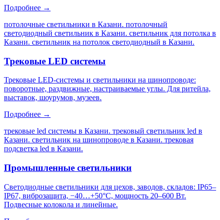
Подробнее →
потолочные светильники в Казани. потолочный
светодиодный светильник в Казани. светильник для потолка в
Казани. светильник на потолок светодиодный в Казани
.
Трековые LED системы
Трековые LED-системы и светильники на шинопроводе:
поворотные, раздвижные, настраиваемые углы. Для ритейла,
выставок, шоурумов, музеев.
Подробнее →
трековые led системы в Казани. трековый светильник led в
Казани. светильник на шинопроводе в Казани. трековая
подсветка led в Казани
.
Промышленные светильники
Светодиодные светильники для цехов, заводов, складов: IP65–
IP67, виброзащита, −40…+50°C, мощность 20–600 Вт.
Подвесные колокола и линейные.