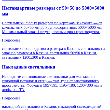
Нестандартные размеры от 50×50 до 5000×5000
мм
Светильники любых размеров по чертежам заказчика — от
компактных 50×50 мм до крупноформатных 5000×5000 мм.
Минимальный заказ 1 штука, полный цикл производства.
Подробнее →
светильник нестандартного размера в Казани. светильник на
заказ по размерам в Казани. светильник 50х50 в Казани.
светильник 1200х300 в Казани
.
Накладные светильники
Накладные светодиодные светильники для монтажа на
сплошной потолок и стену — там, где нет запотолочного
пространства. Форматы 595×595, 1195×180, 1200×300 мм и
любые по ТЗ.
Подробнее →
накладной светильник в Казани. накладной светодиодный