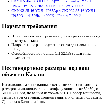
СКУ 02-20-8 УХЛ1 IP65
Арт:
СКУ 02-20-8 УХЛ1
IP65
20Вт
·
2250Лм
·
4000K
·
IP65
от
5 999
₽
СКУ 02-35-16 УХЛ1 IP65
Арт:
СКУ 02-35-16 УХЛ1
IP65
9Вт
·
4150Лм
·
4000K
·
IP44
от
7 199
₽
Нормы и требования
Вторичная оптика с разными углами рассеивания под
высоту монтажа
Направленное распределение света для повышения
КПД
Освещённость по нормам СП 52.13330 для типа
помещения
Нестандартные размеры под ваш
объект
в Казани
Изготавливаем
линзованные
светильники нестандартных
размеров и индивидуальной конфигурации — от 50×50 до
5000×5000 мм, по вашим чертежам и ТЗ. Подбор мощности,
температуры свечения, степени защиты и оптики под задачу.
Доставка
в Казань
за
1
дн.