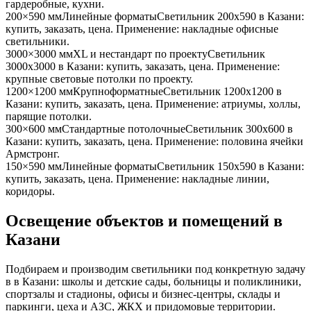
гардеробные, кухни
.
200×590 мм
Линейные форматы
Светильник
200x590
в Казани
:
купить, заказать, цена. Применение:
накладные офисные
светильники
.
3000×3000 мм
XL и нестандарт по проекту
Светильник
3000x3000
в Казани
: купить, заказать, цена. Применение:
крупные световые потолки по проекту
.
1200×1200 мм
Крупноформатные
Светильник
1200x1200
в
Казани
: купить, заказать, цена. Применение:
атриумы, холлы,
парящие потолки
.
300×600 мм
Стандартные потолочные
Светильник
300x600
в
Казани
: купить, заказать, цена. Применение:
половина ячейки
Армстронг
.
150×590 мм
Линейные форматы
Светильник
150x590
в Казани
:
купить, заказать, цена. Применение:
накладные линии,
коридоры
.
Освещение объектов и помещений
в
Казани
Подбираем и производим светильники под конкретную задачу
в
в Казани
: школы и детские сады, больницы и поликлиники,
спортзалы и стадионы, офисы и бизнес-центры, склады и
паркинги, цеха и АЗС, ЖКХ и придомовые территории.