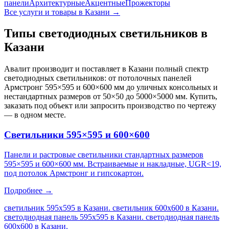
панели
Архитектурные
Акцентные
Прожекторы
Все услуги и товары
в Казани
→
Типы светодиодных светильников
в
Казани
Авалит производит и поставляет
в Казани
полный спектр
светодиодных светильников: от потолочных панелей
Армстронг 595×595 и 600×600 мм до уличных консольных и
нестандартных размеров от 50×50 до 5000×5000 мм. Купить,
заказать под объект или запросить производство по чертежу
— в одном месте.
Светильники 595×595 и 600×600
Панели и растровые светильники стандартных размеров
595×595 и 600×600 мм. Встраиваемые и накладные, UGR<19,
под потолок Армстронг и гипсокартон.
Подробнее →
светильник 595х595 в Казани. светильник 600х600 в Казани.
светодиодная панель 595х595 в Казани. светодиодная панель
600х600 в Казани
.