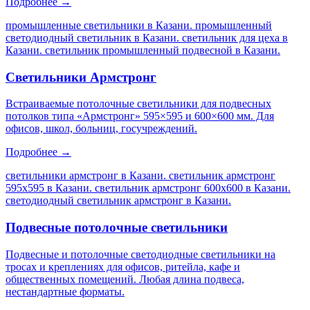
Подробнее →
промышленные светильники в Казани. промышленный
светодиодный светильник в Казани. светильник для цеха в
Казани. светильник промышленный подвесной в Казани
.
Светильники Армстронг
Встраиваемые потолочные светильники для подвесных
потолков типа «Армстронг» 595×595 и 600×600 мм. Для
офисов, школ, больниц, госучреждений.
Подробнее →
светильники армстронг в Казани. светильник армстронг
595х595 в Казани. светильник армстронг 600х600 в Казани.
светодиодный светильник армстронг в Казани
.
Подвесные потолочные светильники
Подвесные и потолочные светодиодные светильники на
тросах и креплениях для офисов, ритейла, кафе и
общественных помещений. Любая длина подвеса,
нестандартные форматы.