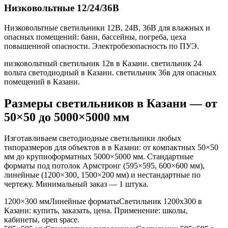
Низковольтные 12/24/36В
Низковольтные светильники 12В, 24В, 36В для влажных и
опасных помещений: бани, бассейны, погреба, цеха
повышенной опасности. Электробезопасность по ПУЭ.
низковольтный светильник 12в в Казани. светильник 24
вольта светодиодный в Казани. светильник 36в для опасных
помещений в Казани
.
Размеры светильников
в Казани
— от
50×50 до 5000×5000 мм
Изготавливаем светодиодные светильники любых
типоразмеров для объектов в
в Казани
: от компактных 50×50
мм до крупноформатных 5000×5000 мм. Стандартные
форматы под потолок Армстронг (595×595, 600×600 мм),
линейные (1200×300, 1500×200 мм) и нестандартные по
чертежу. Минимальный заказ — 1 штука.
1200×300 мм
Линейные форматы
Светильник
1200x300
в
Казани
: купить, заказать, цена. Применение:
школы,
кабинеты, open space
.