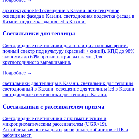
архитектурное led освещение в Казани. архитектурное
освещение фасада в Казани. светодиодная подсветка фасада в
Казани. подсветка здания led в Казани
.
Светильники для теплицы
Светодиодные светильники для теплиц и агропомещений:
полный спектр под культуру (красный + синий), КПД до 98%,
экономия до 60% против натриевых ламп. Для
круглогодичного выращивания.
Подробнее →
светильники для теплицы в Казани. светильник для теплицы
светодиодный в Казани. освещение для теплицы led в Казани.
светодиодные светильники для теплиц в Казани
.
Светильники с рассеивателем призма
Светодиодные светильники с призматическим и
микропризматическим рассеивателем (UGR<19).
Антибликовая оптика для офисов, школ, кабинетов с ПК и
рабочих мест.