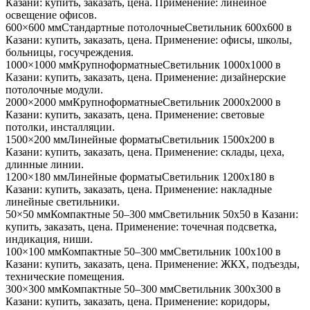
Казани
: купить, заказать, цена. Применение:
линейное
освещение офисов
.
600×600 мм
Стандартные потолочные
Светильник
600x600
в
Казани
: купить, заказать, цена. Применение:
офисы, школы,
больницы, госучреждения
.
1000×1000 мм
Крупноформатные
Светильник
1000x1000
в
Казани
: купить, заказать, цена. Применение:
дизайнерские
потолочные модули
.
2000×2000 мм
Крупноформатные
Светильник
2000x2000
в
Казани
: купить, заказать, цена. Применение:
световые
потолки, инсталляции
.
1500×200 мм
Линейные форматы
Светильник
1500x200
в
Казани
: купить, заказать, цена. Применение:
склады, цеха,
длинные линии
.
1200×180 мм
Линейные форматы
Светильник
1200x180
в
Казани
: купить, заказать, цена. Применение:
накладные
линейные светильники
.
50×50 мм
Компактные 50–300 мм
Светильник
50x50
в Казани
:
купить, заказать, цена. Применение:
точечная подсветка,
индикация, ниши
.
100×100 мм
Компактные 50–300 мм
Светильник
100x100
в
Казани
: купить, заказать, цена. Применение:
ЖКХ, подъезды,
технические помещения
.
300×300 мм
Компактные 50–300 мм
Светильник
300x300
в
Казани
: купить, заказать, цена. Применение:
коридоры,