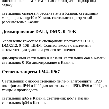
линзованный — максимальная светоотдача. Подбор под
задачу.
светильник опаловый рассеиватель в Казани. светильник
микропризма ugr19 в Казани. светильник прозрачный
рассеиватель в Казани
.
Диммирование DALI, DMX, 0–10В
Управление яркостью и сценариями: протоколы DALI,
DMX512, 0–10В, ШИМ. Совместимость с системами
автоматизации зданий и умного освещения.
диммируемый светильник в Казани. светильник dali в Казани.
светильник 0-10в диммирование в Казани
.
Степень защиты IP44–IP67
Светильники с любой степенью пыле- и влагозащиты: IP20
для офисов, IP44 и IP54 для влажных зон, IP65, IP66 и IP67 для
улицы и производств.
светильник ip65 в Казани. светильник ip67 в Казани.
светильник ip54 в Казани
.