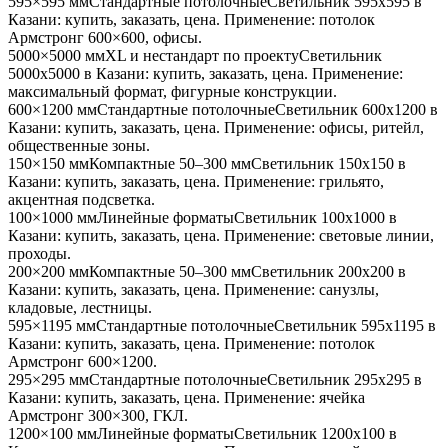
595×595 мм
Стандартные потолочные
Светильник
595x595
в
Казани
: купить, заказать, цена. Применение:
потолок
Армстронг 600×600, офисы
.
5000×5000 мм
XL и нестандарт по проекту
Светильник
5000x5000
в Казани
: купить, заказать, цена. Применение:
максимальный формат, фигурные конструкции
.
600×1200 мм
Стандартные потолочные
Светильник
600x1200
в
Казани
: купить, заказать, цена. Применение:
офисы, ритейл,
общественные зоны
.
150×150 мм
Компактные 50–300 мм
Светильник
150x150
в
Казани
: купить, заказать, цена. Применение:
грильято,
акцентная подсветка
.
100×1000 мм
Линейные форматы
Светильник
100x1000
в
Казани
: купить, заказать, цена. Применение:
световые линии,
проходы
.
200×200 мм
Компактные 50–300 мм
Светильник
200x200
в
Казани
: купить, заказать, цена. Применение:
санузлы,
кладовые, лестницы
.
595×1195 мм
Стандартные потолочные
Светильник
595x1195
в
Казани
: купить, заказать, цена. Применение:
потолок
Армстронг 600×1200
.
295×295 мм
Стандартные потолочные
Светильник
295x295
в
Казани
: купить, заказать, цена. Применение:
ячейка
Армстронг 300×300, ГКЛ
.
1200×100 мм
Линейные форматы
Светильник
1200x100
в