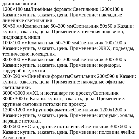
длинные линии
.
1200×180 мм
Линейные форматы
Светильник
1200x180
в
Казани
: купить, заказать, цена. Применение:
накладные
линейные светильники
.
50×50 мм
Компактные 50–300 мм
Светильник
50x50
в Казани
:
купить, заказать, цена. Применение:
точечная подсветка,
индикация, ниши
.
100×100 мм
Компактные 50–300 мм
Светильник
100x100
в
Казани
: купить, заказать, цена. Применение:
ЖКХ, подъезды,
технические помещения
.
300×300 мм
Компактные 50–300 мм
Светильник
300x300
в
Казани
: купить, заказать, цена. Применение:
коридоры,
гардеробные, кухни
.
200×590 мм
Линейные форматы
Светильник
200x590
в Казани
:
купить, заказать, цена. Применение:
накладные офисные
светильники
.
3000×3000 мм
XL и нестандарт по проекту
Светильник
3000x3000
в Казани
: купить, заказать, цена. Применение:
крупные световые потолки по проекту
.
1200×1200 мм
Крупноформатные
Светильник
1200x1200
в
Казани
: купить, заказать, цена. Применение:
атриумы, холлы,
парящие потолки
.
300×600 мм
Стандартные потолочные
Светильник
300x600
в
Казани
: купить, заказать, цена. Применение:
половина ячейки
Армстронг
.