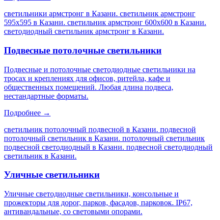
светильники армстронг в Казани. светильник армстронг
595х595 в Казани. светильник армстронг 600х600 в Казани.
светодиодный светильник армстронг в Казани
.
Подвесные потолочные светильники
Подвесные и потолочные светодиодные светильники на
тросах и креплениях для офисов, ритейла, кафе и
общественных помещений. Любая длина подвеса,
нестандартные форматы.
Подробнее →
светильник потолочный подвесной в Казани. подвесной
потолочный светильник в Казани. потолочный светильник
подвесной светодиодный в Казани. подвесной светодиодный
светильник в Казани
.
Уличные светильники
Уличные светодиодные светильники, консольные и
прожекторы для дорог, парков, фасадов, парковок. IP67,
антивандальные, со световыми опорами.