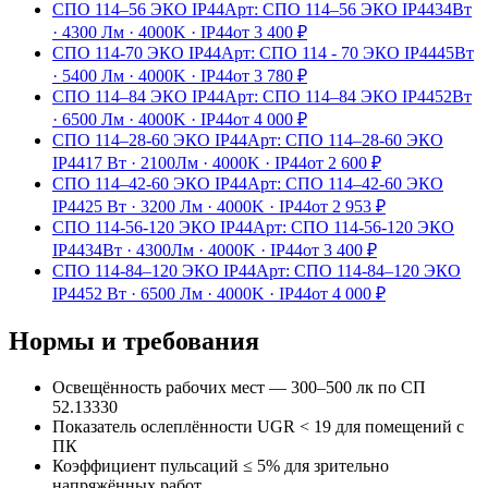
СПО 114–56 ЭКО IP44
Арт:
СПО 114–56 ЭКО IP44
34Вт
·
4300 Лм
·
4000K
·
IP44
от
3 400
₽
СПО 114-70 ЭКО IP44
Арт:
СПО 114 - 70 ЭКО IP44
45Вт
·
5400 Лм
·
4000K
·
IP44
от
3 780
₽
СПО 114–84 ЭКО IP44
Арт:
СПО 114–84 ЭКО IP44
52Вт
·
6500 Лм
·
4000K
·
IP44
от
4 000
₽
СПО 114–28-60 ЭКО IP44
Арт:
СПО 114–28-60 ЭКО
IP44
17 Вт
·
2100Лм
·
4000K
·
IP44
от
2 600
₽
СПО 114–42-60 ЭКО IP44
Арт:
СПО 114–42-60 ЭКО
IP44
25 Вт
·
3200 Лм
·
4000K
·
IP44
от
2 953
₽
СПО 114-56-120 ЭКО IP44
Арт:
СПО 114-56-120 ЭКО
IP44
34Вт
·
4300Лм
·
4000K
·
IP44
от
3 400
₽
СПО 114-84–120 ЭКО IP44
Арт:
СПО 114-84–120 ЭКО
IP44
52 Вт
·
6500 Лм
·
4000K
·
IP44
от
4 000
₽
Нормы и требования
Освещённость рабочих мест — 300–500 лк по СП
52.13330
Показатель ослеплённости UGR < 19 для помещений с
ПК
Коэффициент пульсаций ≤ 5% для зрительно
напряжённых работ