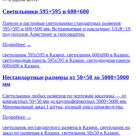
Светильники 595×595 и 600×600
Панели и растровые светильники стандартных размеров
595×595 и 600×600 мм. Встраиваемые и накладные, UGR<19,
под потолок Армстронг и гипсокартон.
Подробнее →
светильник 595х595 в Казани. светильник 600х600 в Казани.
светодиодная панель 595х595 в Казани. светодиодная панель
600х600 в Казани
.
Нестандартные размеры от 50×50 до 5000×5000
мм
Светильники любых размеров по чертежам заказчика — от
компактных 50×50 мм до крупноформатных 5000×5000 мм.
Минимальный заказ 1 штука, полный цикл производства.
Подробнее →
светильник нестандартного размера в Казани. светильник на
заказ по размерам в Казани. светильник 50х50 в Казани.