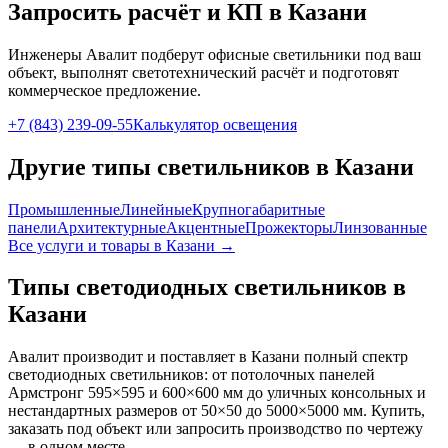
Запросить расчёт и КП
в Казани
Инженеры Авалит подберут
офисные
светильники под ваш
объект, выполнят светотехнический расчёт и подготовят
коммерческое предложение.
+7 (843) 239-09-55
Калькулятор освещения
Другие типы светильников
в Казани
Промышленные
Линейные
Крупногабаритные
панели
Архитектурные
Акцентные
Прожекторы
Линзованные
Все услуги и товары
в Казани
→
Типы светодиодных светильников
в
Казани
Авалит производит и поставляет
в Казани
полный спектр
светодиодных светильников: от потолочных панелей
Армстронг 595×595 и 600×600 мм до уличных консольных и
нестандартных размеров от 50×50 до 5000×5000 мм. Купить,
заказать под объект или запросить производство по чертежу
— в одном месте.