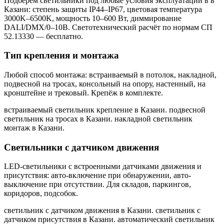
Подберём светильники под любые условия эксплуатации в
в
Казани
: степень защиты IP44–IP67, цветовая температура
3000K–6500K, мощность 10–600 Вт, диммирование
DALI/DMX/0–10В. Светотехнический расчёт по нормам СП
52.13330 — бесплатно.
Тип крепления и монтажа
Любой способ монтажа: встраиваемый в потолок, накладной,
подвесной на тросах, консольный на опору, настенный, на
кронштейне и трековый. Крепёж в комплекте.
встраиваемый светильник крепление в Казани. подвесной
светильник на тросах в Казани. накладной светильник
монтаж в Казани
.
Светильники с датчиком движения
LED-светильники с встроенными датчиками движения и
присутствия: авто-включение при обнаружении, авто-
выключение при отсутствии. Для складов, паркингов,
коридоров, подсобок.
светильник с датчиком движения в Казани. светильник с
датчиком присутствия в Казани. автоматический светильник