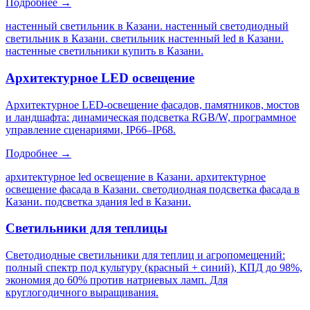
Подробнее →
настенный светильник в Казани. настенный светодиодный
светильник в Казани. светильник настенный led в Казани.
настенные светильники купить в Казани
.
Архитектурное LED освещение
Архитектурное LED-освещение фасадов, памятников, мостов
и ландшафта: динамическая подсветка RGB/W, программное
управление сценариями, IP66–IP68.
Подробнее →
архитектурное led освещение в Казани. архитектурное
освещение фасада в Казани. светодиодная подсветка фасада в
Казани. подсветка здания led в Казани
.
Светильники для теплицы
Светодиодные светильники для теплиц и агропомещений:
полный спектр под культуру (красный + синий), КПД до 98%,
экономия до 60% против натриевых ламп. Для
круглогодичного выращивания.