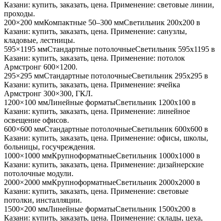
Казани
: купить, заказать, цена. Применение:
световые линии,
проходы
.
200×200 мм
Компактные 50–300 мм
Светильник
200x200
в
Казани
: купить, заказать, цена. Применение:
санузлы,
кладовые, лестницы
.
595×1195 мм
Стандартные потолочные
Светильник
595x1195
в
Казани
: купить, заказать, цена. Применение:
потолок
Армстронг 600×1200
.
295×295 мм
Стандартные потолочные
Светильник
295x295
в
Казани
: купить, заказать, цена. Применение:
ячейка
Армстронг 300×300, ГКЛ
.
1200×100 мм
Линейные форматы
Светильник
1200x100
в
Казани
: купить, заказать, цена. Применение:
линейное
освещение офисов
.
600×600 мм
Стандартные потолочные
Светильник
600x600
в
Казани
: купить, заказать, цена. Применение:
офисы, школы,
больницы, госучреждения
.
1000×1000 мм
Крупноформатные
Светильник
1000x1000
в
Казани
: купить, заказать, цена. Применение:
дизайнерские
потолочные модули
.
2000×2000 мм
Крупноформатные
Светильник
2000x2000
в
Казани
: купить, заказать, цена. Применение:
световые
потолки, инсталляции
.
1500×200 мм
Линейные форматы
Светильник
1500x200
в
Казани
: купить, заказать, цена. Применение:
склады, цеха,