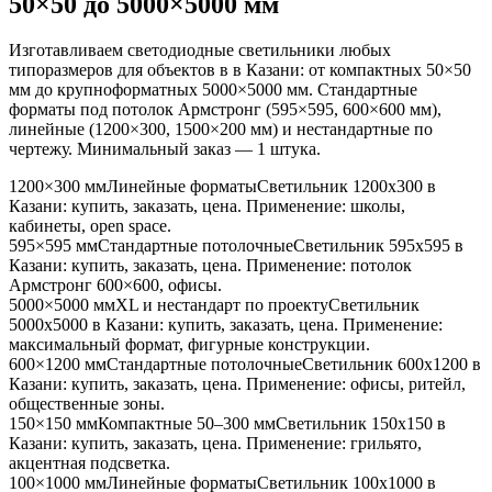
50×50 до 5000×5000 мм
Изготавливаем светодиодные светильники любых
типоразмеров для объектов в
в Казани
: от компактных 50×50
мм до крупноформатных 5000×5000 мм. Стандартные
форматы под потолок Армстронг (595×595, 600×600 мм),
линейные (1200×300, 1500×200 мм) и нестандартные по
чертежу. Минимальный заказ — 1 штука.
1200×300 мм
Линейные форматы
Светильник
1200x300
в
Казани
: купить, заказать, цена. Применение:
школы,
кабинеты, open space
.
595×595 мм
Стандартные потолочные
Светильник
595x595
в
Казани
: купить, заказать, цена. Применение:
потолок
Армстронг 600×600, офисы
.
5000×5000 мм
XL и нестандарт по проекту
Светильник
5000x5000
в Казани
: купить, заказать, цена. Применение:
максимальный формат, фигурные конструкции
.
600×1200 мм
Стандартные потолочные
Светильник
600x1200
в
Казани
: купить, заказать, цена. Применение:
офисы, ритейл,
общественные зоны
.
150×150 мм
Компактные 50–300 мм
Светильник
150x150
в
Казани
: купить, заказать, цена. Применение:
грильято,
акцентная подсветка
.
100×1000 мм
Линейные форматы
Светильник
100x1000
в