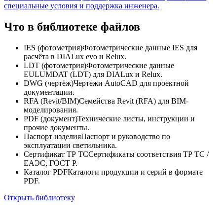
специальные условия и поддержка инженера.
Что в библиотеке файлов
IES (фотометрия)
Фотометрические данные IES для
расчёта в DIALux evo и Relux.
LDT (фотометрия)
Фотометрические данные
EULUMDAT (LDT) для DIALux и Relux.
DWG (чертёж)
Чертежи AutoCAD для проектной
документации.
RFA (Revit/BIM)
Семейства Revit (RFA) для BIM-
моделирования.
PDF (документ)
Технические листы, инструкции и
прочие документы.
Паспорт изделия
Паспорт и руководство по
эксплуатации светильника.
Сертификат ТР ТС
Сертификаты соответствия ТР ТС /
ЕАЭС, ГОСТ Р.
Каталог PDF
Каталоги продукции и серий в формате
PDF.
Открыть библиотеку