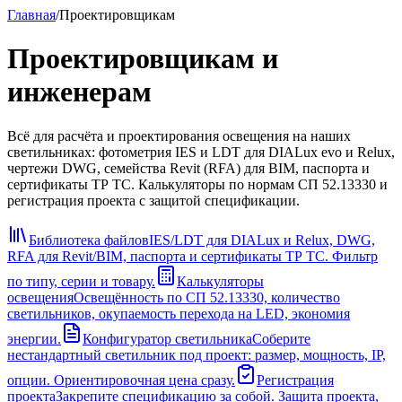
Главная
/
Проектировщикам
Проектировщикам и
инженерам
Всё для расчёта и проектирования освещения на наших
светильниках: фотометрия IES и LDT для DIALux evo и Relux,
чертежи DWG, семейства Revit (RFA) для BIM, паспорта и
сертификаты ТР ТС. Калькуляторы по нормам СП 52.13330 и
регистрация проекта с защитой спецификации.
Библиотека файлов
IES/LDT для DIALux и Relux, DWG,
RFA для Revit/BIM, паспорта и сертификаты ТР ТС. Фильтр
по типу, серии и товару.
Калькуляторы
освещения
Освещённость по СП 52.13330, количество
светильников, окупаемость перехода на LED, экономия
энергии.
Конфигуратор светильника
Соберите
нестандартный светильник под проект: размер, мощность, IP,
опции. Ориентировочная цена сразу.
Регистрация
проекта
Закрепите спецификацию за собой. Защита проекта,