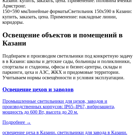
Казани
: купить, заказать, цена. Применение:
половина ячейки
Армстронг
.
150×590 мм
Линейные форматы
Светильник
150x590
в Казани
:
купить, заказать, цена. Применение:
накладные линии,
коридоры
.
Освещение объектов и помещений
в
Казани
Подбираем и производим светильники под конкретную задачу
в
в Казани
: школы и детские сады, больницы и поликлиники,
спортзалы и стадионы, офисы и бизнес-центры, склады и
паркинги, цеха и АЗС, ЖКХ и придомовые территории.
Учитываем нормы освещённости и условия эксплуатации.
Освещение цехов и заводов
Промышленные светильники для цехов, заводов и
производственных корпусов: IP65–IP67, виброзащита,
мощность до 600 Вт, высота до 20 м.
Подробнее →
освещение цеха в Казани. светильники для завода в Казани.