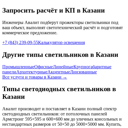
Запросить расчёт и КП
в Казани
Инженеры Авалит подберут
прожекторы
светильники под
ваш объект, выполнят светотехнический расчёт и подготовят
коммерческое предложение.
+7 (843) 239-09-55
Калькулятор освещения
Другие типы светильников
в Казани
Промышленные
Офисные
Линейные
Крупногабаритные
панели
Архитектурные
Акцентные
Линзованные
Все услуги и товары
в Казани
→
Типы светодиодных светильников
в
Казани
Авалит производит и поставляет
в Казани
полный спектр
светодиодных светильников: от потолочных панелей
Армстронг 595×595 и 600×600 мм до уличных консольных и
нестандартных размеров от 50×50 до 5000×5000 мм. Купить,