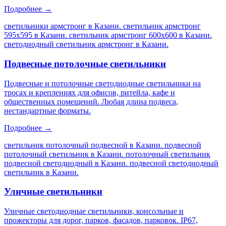
Подробнее →
светильники армстронг в Казани. светильник армстронг
595х595 в Казани. светильник армстронг 600х600 в Казани.
светодиодный светильник армстронг в Казани
.
Подвесные потолочные светильники
Подвесные и потолочные светодиодные светильники на
тросах и креплениях для офисов, ритейла, кафе и
общественных помещений. Любая длина подвеса,
нестандартные форматы.
Подробнее →
светильник потолочный подвесной в Казани. подвесной
потолочный светильник в Казани. потолочный светильник
подвесной светодиодный в Казани. подвесной светодиодный
светильник в Казани
.
Уличные светильники
Уличные светодиодные светильники, консольные и
прожекторы для дорог, парков, фасадов, парковок. IP67,