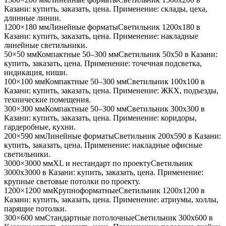
Казани
: купить, заказать, цена. Применение:
склады, цеха,
длинные линии
.
1200×180 мм
Линейные форматы
Светильник
1200x180
в
Казани
: купить, заказать, цена. Применение:
накладные
линейные светильники
.
50×50 мм
Компактные 50–300 мм
Светильник
50x50
в Казани
:
купить, заказать, цена. Применение:
точечная подсветка,
индикация, ниши
.
100×100 мм
Компактные 50–300 мм
Светильник
100x100
в
Казани
: купить, заказать, цена. Применение:
ЖКХ, подъезды,
технические помещения
.
300×300 мм
Компактные 50–300 мм
Светильник
300x300
в
Казани
: купить, заказать, цена. Применение:
коридоры,
гардеробные, кухни
.
200×590 мм
Линейные форматы
Светильник
200x590
в Казани
:
купить, заказать, цена. Применение:
накладные офисные
светильники
.
3000×3000 мм
XL и нестандарт по проекту
Светильник
3000x3000
в Казани
: купить, заказать, цена. Применение:
крупные световые потолки по проекту
.
1200×1200 мм
Крупноформатные
Светильник
1200x1200
в
Казани
: купить, заказать, цена. Применение:
атриумы, холлы,
парящие потолки
.
300×600 мм
Стандартные потолочные
Светильник
300x600
в