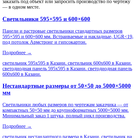
заказать под объект или запросить производство по чертежу
— в одном месте.
Светильники 595×595 и 600×600
Панели и растровые светильники стандартных размеров
595×595 и 600×600 мм. Встраиваемые и накладные, UGR<19,
под потолок Армстронг и гипсокартон.
Подробнее →
светильник 595х595 в Казани. светильник 600х600 в Казани.
светодиодная панель 595х595 в Казани. светодиодная панель
600х600 в Казани
.
Нестандартные размеры от 50×50 до 5000×5000
мм
Светильники любых размеров по чертежам заказчика — от
компактных 50×50 мм до крупноформатных 5000×5000 мм.
Минимальный заказ 1 штука, полный цикл производства.
Подробнее →
светильник нестандартного размера в Казани. светильник на