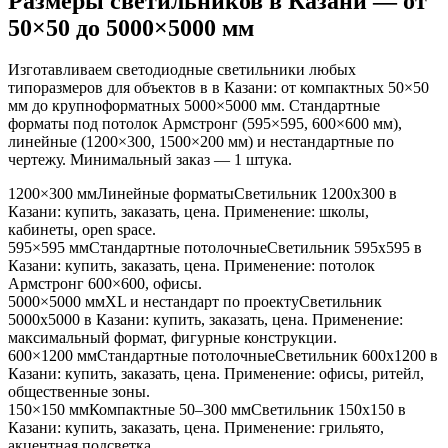
Размеры светильников
в Казани
— от
50×50 до 5000×5000 мм
Изготавливаем светодиодные светильники любых
типоразмеров для объектов в
в Казани
: от компактных 50×50
мм до крупноформатных 5000×5000 мм. Стандартные
форматы под потолок Армстронг (595×595, 600×600 мм),
линейные (1200×300, 1500×200 мм) и нестандартные по
чертежу. Минимальный заказ — 1 штука.
1200×300 мм
Линейные форматы
Светильник
1200x300
в
Казани
: купить, заказать, цена. Применение:
школы,
кабинеты, open space
.
595×595 мм
Стандартные потолочные
Светильник
595x595
в
Казани
: купить, заказать, цена. Применение:
потолок
Армстронг 600×600, офисы
.
5000×5000 мм
XL и нестандарт по проекту
Светильник
5000x5000
в Казани
: купить, заказать, цена. Применение:
максимальный формат, фигурные конструкции
.
600×1200 мм
Стандартные потолочные
Светильник
600x1200
в
Казани
: купить, заказать, цена. Применение:
офисы, ритейл,
общественные зоны
.
150×150 мм
Компактные 50–300 мм
Светильник
150x150
в
Казани
: купить, заказать, цена. Применение:
грильято,
акцентная подсветка
.