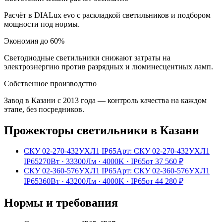
Расчёт в DIALux evo с раскладкой светильников и подбором
мощности под нормы.
Экономия до 60%
Светодиодные светильники снижают затраты на
электроэнергию против разрядных и люминесцентных ламп.
Собственное производство
Завод в Казани с 2013 года — контроль качества на каждом
этапе, без посредников.
Прожекторы
светильники
в Казани
СКУ 02-270-432УХЛ1 IP65
Арт:
СКУ 02-270-432УХЛ1
IP65
270Вт
·
33300Лм
·
4000K
·
IP65
от
37 560
₽
СКУ 02-360-576УХЛ1 IP65
Арт:
СКУ 02-360-576УХЛ1
IP65
360Вт
·
43200Лм
·
4000K
·
IP65
от
44 280
₽
Нормы и требования