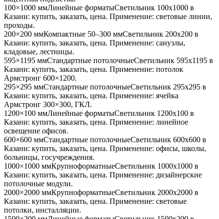
100×1000 мм
Линейные форматы
Светильник
100x1000
в
Казани
: купить, заказать, цена. Применение:
световые линии,
проходы
.
200×200 мм
Компактные 50–300 мм
Светильник
200x200
в
Казани
: купить, заказать, цена. Применение:
санузлы,
кладовые, лестницы
.
595×1195 мм
Стандартные потолочные
Светильник
595x1195
в
Казани
: купить, заказать, цена. Применение:
потолок
Армстронг 600×1200
.
295×295 мм
Стандартные потолочные
Светильник
295x295
в
Казани
: купить, заказать, цена. Применение:
ячейка
Армстронг 300×300, ГКЛ
.
1200×100 мм
Линейные форматы
Светильник
1200x100
в
Казани
: купить, заказать, цена. Применение:
линейное
освещение офисов
.
600×600 мм
Стандартные потолочные
Светильник
600x600
в
Казани
: купить, заказать, цена. Применение:
офисы, школы,
больницы, госучреждения
.
1000×1000 мм
Крупноформатные
Светильник
1000x1000
в
Казани
: купить, заказать, цена. Применение:
дизайнерские
потолочные модули
.
2000×2000 мм
Крупноформатные
Светильник
2000x2000
в
Казани
: купить, заказать, цена. Применение:
световые
потолки, инсталляции
.
1500×200 мм
Линейные форматы
Светильник
1500x200
в