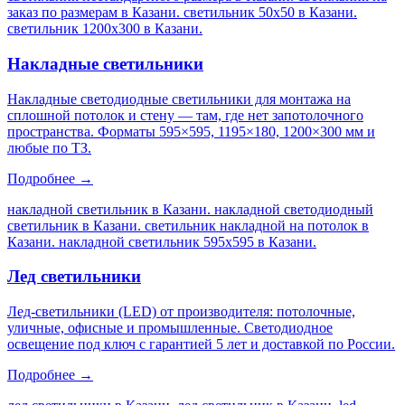
заказ по размерам в Казани. светильник 50х50 в Казани.
светильник 1200х300 в Казани
.
Накладные светильники
Накладные светодиодные светильники для монтажа на
сплошной потолок и стену — там, где нет запотолочного
пространства. Форматы 595×595, 1195×180, 1200×300 мм и
любые по ТЗ.
Подробнее →
накладной светильник в Казани. накладной светодиодный
светильник в Казани. светильник накладной на потолок в
Казани. накладной светильник 595х595 в Казани
.
Лед светильники
Лед-светильники (LED) от производителя: потолочные,
уличные, офисные и промышленные. Светодиодное
освещение под ключ с гарантией 5 лет и доставкой по России.
Подробнее →