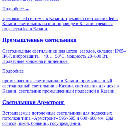
Подробнее →
трековые led системы в Казани. трековый светильник led в
Казани. светильник на шинопроводе в Казани. трековая
подсветка led в Казани
.
Промышленные светильники
Светодиодные светильники для цехов, заводов, складов: IP65–
IP67, виброзащита, −40…+50°C, мощность 20–600 Вт.
Подвесные колокола и линейные.
Подробнее →
промышленные светильники в Казани. промышленный
светодиодный светильник в Казани. светильник для цеха в
Казани. светильник промышленный подвесной в Казани
.
Светильники Армстронг
Встраиваемые потолочные светильники для подвесных
потолков типа «Армстронг» 595×595 и 600×600 мм. Для
офисов, школ, больниц, госучреждений.