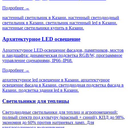
Подробнее →
настенный светильник в Казани. настенный светодиодный
светильник в Казани. светильник настенный led в Казани.
настенные светильники купить в Казани
.
Архитектурное LED освещение
Архитектурное LED-освещение фасадов, памятников, мостов
и ландшафта: динамическая подсветка RGB/W, программное
управление сценариями, IP66–IP68.
Подробнее →
архитектурное led освещение в Казани. архитектурное
освещение фасада в Казани. светодиодная подсветка фасада в
Казани. подсветка здания led в Казани
.
Светильники для теплицы
Светодиодные светильники для теплиц и агропомещений:
полный спектр под культуру (красный + синий), КПД до 98%,
экономия до 60% против натриевых ламп. Для
круглогодичного выращивания.