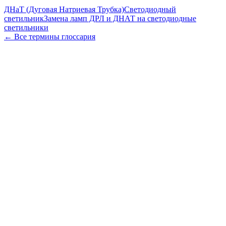
ДНаТ (Дуговая Натриевая Трубка)
Светодиодный
светильник
Замена ламп ДРЛ и ДНАТ на светодиодные
светильники
← Все термины глоссария