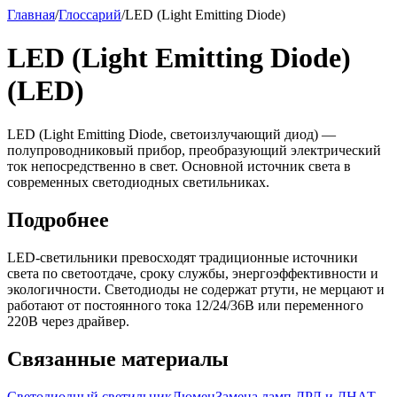
Главная
/
Глоссарий
/
LED (Light Emitting Diode)
LED (Light Emitting Diode)
(LED)
LED (Light Emitting Diode, светоизлучающий диод) —
полупроводниковый прибор, преобразующий электрический
ток непосредственно в свет. Основной источник света в
современных светодиодных светильниках.
Подробнее
LED-светильники превосходят традиционные источники
света по светоотдаче, сроку службы, энергоэффективности и
экологичности. Светодиоды не содержат ртути, не мерцают и
работают от постоянного тока 12/24/36В или переменного
220В через драйвер.
Связанные материалы
Светодиодный светильник
Люмен
Замена ламп ДРЛ и ДНАТ