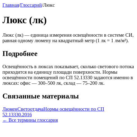
Главная
/
Глоссарий
/
Люкс
Люкс (лк)
Люкс (лк) — единица измерения освещённости в системе СИ,
равная одному люмену на квадратный метр (1 лк = 1 лм/м²).
Подробнее
Освещённость в люксах показывает, сколько светового потока
приходится на единицу площади поверхности. Нормы
освещённости помещений по СП 52.13330 задаются именно в
люксах: офис — 300–500 лк, склад — 75–200 лк.
Связанные материалы
Люмен
Светоотдача
Нормы освещённости по СП
52.13330.2016
← Все термины глоссария