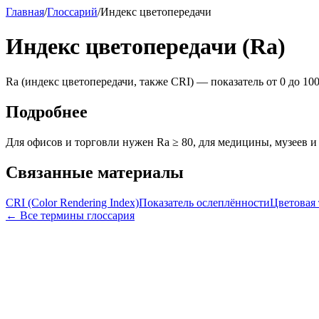
Главная
/
Глоссарий
/
Индекс цветопередачи
Индекс цветопередачи (Ra)
Ra (индекс цветопередачи, также CRI) — показатель от 0 до 1
Подробнее
Для офисов и торговли нужен Ra ≥ 80, для медицины, музеев и
Связанные материалы
CRI (Color Rendering Index)
Показатель ослеплённости
Цветовая 
← Все термины глоссария