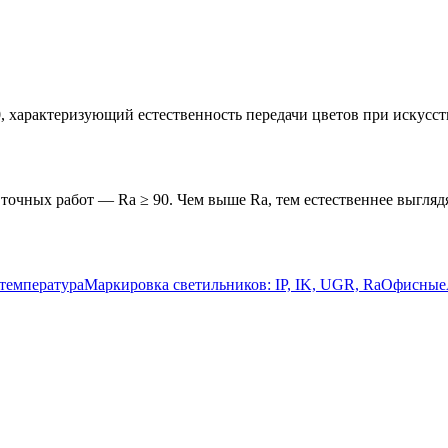
00, характеризующий естественность передачи цветов при искусс
 точных работ — Ra ≥ 90. Чем выше Ra, тем естественнее выгляд
температура
Маркировка светильников: IP, IK, UGR, Ra
Офисные