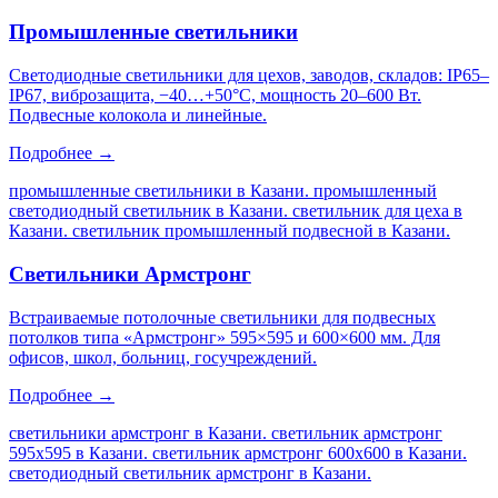
Промышленные светильники
Светодиодные светильники для цехов, заводов, складов: IP65–
IP67, виброзащита, −40…+50°C, мощность 20–600 Вт.
Подвесные колокола и линейные.
Подробнее →
промышленные светильники в Казани. промышленный
светодиодный светильник в Казани. светильник для цеха в
Казани. светильник промышленный подвесной в Казани
.
Светильники Армстронг
Встраиваемые потолочные светильники для подвесных
потолков типа «Армстронг» 595×595 и 600×600 мм. Для
офисов, школ, больниц, госучреждений.
Подробнее →
светильники армстронг в Казани. светильник армстронг
595х595 в Казани. светильник армстронг 600х600 в Казани.
светодиодный светильник армстронг в Казани
.