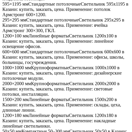
595×1195 мм
Стандартные потолочные
Светильник
595x1195
в
Казани
: купить, заказать, цена. Применение:
потолок
Армстронг 600×1200
.
295×295 мм
Стандартные потолочные
Светильник
295x295
в
Казани
: купить, заказать, цена. Применение:
ячейка
Армстронг 300×300, ГКЛ
.
1200×100 мм
Линейные форматы
Светильник
1200x100
в
Казани
: купить, заказать, цена. Применение:
линейное
освещение офисов
.
600×600 мм
Стандартные потолочные
Светильник
600x600
в
Казани
: купить, заказать, цена. Применение:
офисы, школы,
больницы, госучреждения
.
1000×1000 мм
Крупноформатные
Светильник
1000x1000
в
Казани
: купить, заказать, цена. Применение:
дизайнерские
потолочные модули
.
2000×2000 мм
Крупноформатные
Светильник
2000x2000
в
Казани
: купить, заказать, цена. Применение:
световые
потолки, инсталляции
.
1500×200 мм
Линейные форматы
Светильник
1500x200
в
Казани
: купить, заказать, цена. Применение:
склады, цеха,
длинные линии
.
1200×180 мм
Линейные форматы
Светильник
1200x180
в
Казани
: купить, заказать, цена. Применение:
накладные
линейные светильники
.
50×50 мм
Компактные 50–300 мм
Светильник
50x50
в Казани
: