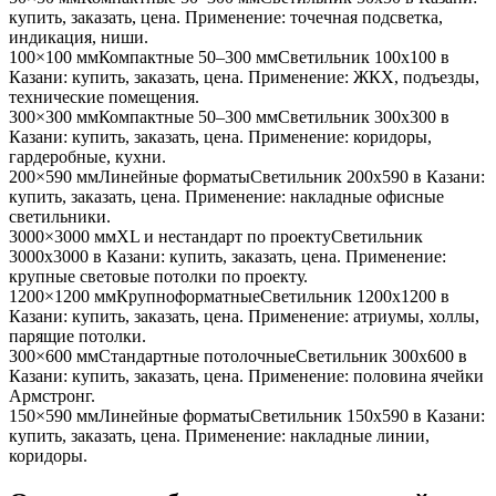
купить, заказать, цена. Применение:
точечная подсветка,
индикация, ниши
.
100×100 мм
Компактные 50–300 мм
Светильник
100x100
в
Казани
: купить, заказать, цена. Применение:
ЖКХ, подъезды,
технические помещения
.
300×300 мм
Компактные 50–300 мм
Светильник
300x300
в
Казани
: купить, заказать, цена. Применение:
коридоры,
гардеробные, кухни
.
200×590 мм
Линейные форматы
Светильник
200x590
в Казани
:
купить, заказать, цена. Применение:
накладные офисные
светильники
.
3000×3000 мм
XL и нестандарт по проекту
Светильник
3000x3000
в Казани
: купить, заказать, цена. Применение:
крупные световые потолки по проекту
.
1200×1200 мм
Крупноформатные
Светильник
1200x1200
в
Казани
: купить, заказать, цена. Применение:
атриумы, холлы,
парящие потолки
.
300×600 мм
Стандартные потолочные
Светильник
300x600
в
Казани
: купить, заказать, цена. Применение:
половина ячейки
Армстронг
.
150×590 мм
Линейные форматы
Светильник
150x590
в Казани
:
купить, заказать, цена. Применение:
накладные линии,
коридоры
.