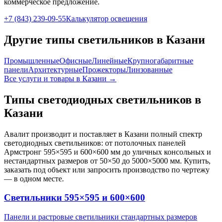
коммерческое предложение.
+7 (843) 239-09-55
Калькулятор освещения
Другие типы светильников
в Казани
Промышленные
Офисные
Линейные
Крупногабаритные
панели
Архитектурные
Прожекторы
Линзованные
Все услуги и товары
в Казани
→
Типы светодиодных светильников
в
Казани
Авалит производит и поставляет
в Казани
полный спектр
светодиодных светильников: от потолочных панелей
Армстронг 595×595 и 600×600 мм до уличных консольных и
нестандартных размеров от 50×50 до 5000×5000 мм. Купить,
заказать под объект или запросить производство по чертежу
— в одном месте.
Светильники 595×595 и 600×600
Панели и растровые светильники стандартных размеров