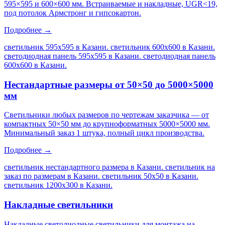
595×595 и 600×600 мм. Встраиваемые и накладные, UGR<19,
под потолок Армстронг и гипсокартон.
Подробнее →
светильник 595х595 в Казани. светильник 600х600 в Казани.
светодиодная панель 595х595 в Казани. светодиодная панель
600х600 в Казани
.
Нестандартные размеры от 50×50 до 5000×5000
мм
Светильники любых размеров по чертежам заказчика — от
компактных 50×50 мм до крупноформатных 5000×5000 мм.
Минимальный заказ 1 штука, полный цикл производства.
Подробнее →
светильник нестандартного размера в Казани. светильник на
заказ по размерам в Казани. светильник 50х50 в Казани.
светильник 1200х300 в Казани
.
Накладные светильники
Накладные светодиодные светильники для монтажа на