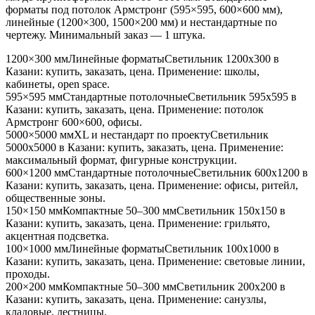
форматы под потолок Армстронг (595×595, 600×600 мм),
линейные (1200×300, 1500×200 мм) и нестандартные по
чертежу. Минимальный заказ — 1 штука.
1200×300 мм
Линейные форматы
Светильник
1200x300
в
Казани
: купить, заказать, цена. Применение:
школы,
кабинеты, open space
.
595×595 мм
Стандартные потолочные
Светильник
595x595
в
Казани
: купить, заказать, цена. Применение:
потолок
Армстронг 600×600, офисы
.
5000×5000 мм
XL и нестандарт по проекту
Светильник
5000x5000
в Казани
: купить, заказать, цена. Применение:
максимальный формат, фигурные конструкции
.
600×1200 мм
Стандартные потолочные
Светильник
600x1200
в
Казани
: купить, заказать, цена. Применение:
офисы, ритейл,
общественные зоны
.
150×150 мм
Компактные 50–300 мм
Светильник
150x150
в
Казани
: купить, заказать, цена. Применение:
грильято,
акцентная подсветка
.
100×1000 мм
Линейные форматы
Светильник
100x1000
в
Казани
: купить, заказать, цена. Применение:
световые линии,
проходы
.
200×200 мм
Компактные 50–300 мм
Светильник
200x200
в
Казани
: купить, заказать, цена. Применение:
санузлы,
кладовые, лестницы
.