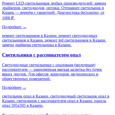
Ремонт LED-светильников любых производителей: замена
драйверов, светодиодов, оптики. Отправьте светильник в
Казань — вернём с гарантией. Диагностика бесплатно, от
1000 ₽.
Подробнее →
ремонт светильников в Казани. ремонт светодиодных
светильников в Казани. ремонт led светильников в Казани.
замена драйвера светильника в Казани
.
Светильники с рассеивателем опал
Светодиодные светильники с опаловым (молочным)
рассеивателем — равномерная мягкая засветка без точек
ярких диодов. Для офисов, коридоров, медицинских и
общественных помещений.
Подробнее →
светильник опал в Казани. светодиодный светильник опал в
Казани. светильник с рассеивателем опал в Казани. панель
опал 595х595 в Казани
.