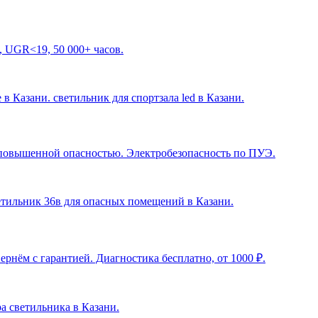
, UGR<19, 50 000+ часов.
 в Казани. светильник для спортзала led в Казани
.
с повышенной опасностью. Электробезопасность по ПУЭ.
ветильник 36в для опасных помещений в Казани
.
рнём с гарантией. Диагностика бесплатно, от 1000 ₽.
ра светильника в Казани
.