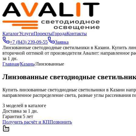
Каталог
Услуги
Проекты
Города
Контакты
+7 (843) 239-09-55
Заявка
Линзованные светодиодные светильники в Казани
.
Купить лин
вторичной оптикой от производителя Авалит: направленное рас
за 1 дн.
Главная
/
Казань
/
Линзованные
Линзованные светодиодные светильник
Купить линзованные светодиодные светильники в Казани напр
направленное распределение света, разные углы рассеивания по
3
моделей в каталоге
Доставка за
1
дн.
Гарантия 5 лет
Получить расчёт и КП
Позвонить