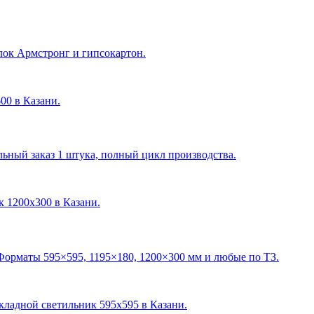
лок Армстронг и гипсокартон.
600 в Казани
.
ный заказ 1 штука, полный цикл производства.
ик 1200х300 в Казани
.
Форматы 595×595, 1195×180, 1200×300 мм и любые по ТЗ.
акладной светильник 595х595 в Казани
.