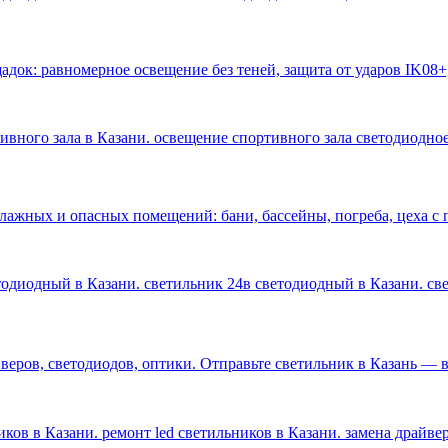
док: равномерное освещение без теней, защита от ударов IK08+
тивного зала в Казани. освещение спортивного зала светодиодное
влажных и опасных помещений: бани, бассейны, погреба, цеха 
етодиодный в Казани. светильник 24в светодиодный в Казани. с
ров, светодиодов, оптики. Отправьте светильник в Казань — ве
ков в Казани. ремонт led светильников в Казани. замена драйве