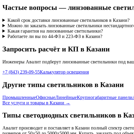
Частые вопросы —
линзованные
свети
Какой срок доставки линзованные светильников в Казани?
Можно ли заказать линзованные светильники нестандартног
Какая гарантия на линзованные светильники?
Работаете ли вы по 44-ФЗ и 223-ФЗ в Казани?
Запросить расчёт и КП
в Казани
Инженеры Авалит подберут
линзованные
светильники под ваш
+7 (843) 239-09-55
Калькулятор освещения
Другие типы светильников
в Казани
Промышленные
Офисные
Линейные
Крупногабаритные панели
Все услуги и товары
в Казани
→
Типы светодиодных светильников
в Ка
Авалит производит и поставляет
в Казани
полный спектр свето
размеров от 50×50 до 5000×5000 мм. Купить, заказать под объе