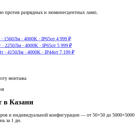
ию против разрядных и люминесцентных ламп.
·
1560Лм
·
4000K
·
IP65
от
4 999
₽
т
·
2250Лм
·
4000K
·
IP65
от
5 999
₽
Вт
·
4150Лм
·
4000K
·
IP44
от
7 199
₽
соту монтажа
ия
т
в Казани
ров и индивидуальной конфигурации — от 50×50 до 5000×5000 
ань
за
1
дн.