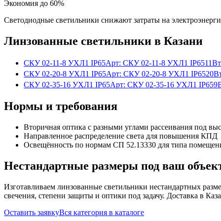
Экономия до 60%
Светодиодные светильники снижают затраты на электроэнерг
Линзованные
светильники
в Казани
СКУ 02-11-8 УХЛ1 IP65
Арт:
СКУ 02-11-8 УХЛ1 IP65
11Вт
СКУ 02-20-8 УХЛ1 IP65
Арт:
СКУ 02-20-8 УХЛ1 IP65
20В
СКУ 02-35-16 УХЛ1 IP65
Арт:
СКУ 02-35-16 УХЛ1 IP65
9
Нормы и требования
Вторичная оптика с разными углами рассеивания под вы
Направленное распределение света для повышения КПД
Освещённость по нормам СП 52.13330 для типа помещен
Нестандартные размеры под ваш объек
Изготавливаем
линзованные
светильники нестандартных разме
свечения, степени защиты и оптики под задачу. Доставка
в Каз
Оставить заявку
Вся категория в каталоге