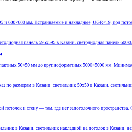
95 и 600×600 мм. Встраиваемые и накладные, UGR<19, под пото
ветодиодная панель 595х595 в Казани. светодиодная панель 600х
м
пактных 50×50 мм до крупноформатных 5000×5000 мм. Минималь
каз по размерам в Казани. светильник 50х50 в Казани. светильн
 потолок и стену — там, где нет запотолочного пространства. 
ильник в Казани. светильник накладной на потолок в Казани. н