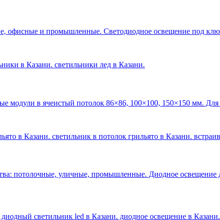
е, офисные и промышленные. Светодиодное освещение под ключ 
льники в Казани. светильники лед в Казани
.
ые модули в ячеистый потолок 86×86, 100×100, 150×150 мм. Для
ьято в Казани. светильник в потолок грильято в Казани. встраи
тва: потолочные, уличные, промышленные. Диодное освещение 
 диодный светильник led в Казани. диодное освещение в Казани
.