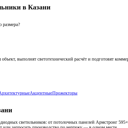
льники
в Казани
о размера?
 объект, выполнят светотехнический расчёт и подготовят комме
Архитектурные
Акцентные
Прожекторы
зани
диодных светильников: от потолочных панелей Армстронг 595×
кт или запросить производство по чертежу — в одном месте.