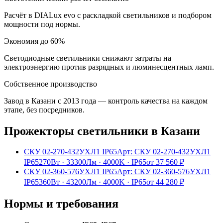
Расчёт в DIALux evo с раскладкой светильников и подбором
мощности под нормы.
Экономия до 60%
Светодиодные светильники снижают затраты на
электроэнергию против разрядных и люминесцентных ламп.
Собственное производство
Завод в Казани с 2013 года — контроль качества на каждом
этапе, без посредников.
Прожекторы
светильники
в Казани
СКУ 02-270-432УХЛ1 IP65
Арт:
СКУ 02-270-432УХЛ1
IP65
270Вт
·
33300Лм
·
4000K
·
IP65
от
37 560
₽
СКУ 02-360-576УХЛ1 IP65
Арт:
СКУ 02-360-576УХЛ1
IP65
360Вт
·
43200Лм
·
4000K
·
IP65
от
44 280
₽
Нормы и требования