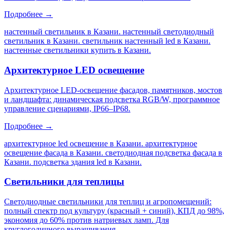
Подробнее →
настенный светильник в Казани. настенный светодиодный
светильник в Казани. светильник настенный led в Казани.
настенные светильники купить в Казани
.
Архитектурное LED освещение
Архитектурное LED-освещение фасадов, памятников, мостов
и ландшафта: динамическая подсветка RGB/W, программное
управление сценариями, IP66–IP68.
Подробнее →
архитектурное led освещение в Казани. архитектурное
освещение фасада в Казани. светодиодная подсветка фасада в
Казани. подсветка здания led в Казани
.
Светильники для теплицы
Светодиодные светильники для теплиц и агропомещений:
полный спектр под культуру (красный + синий), КПД до 98%,
экономия до 60% против натриевых ламп. Для
круглогодичного выращивания.