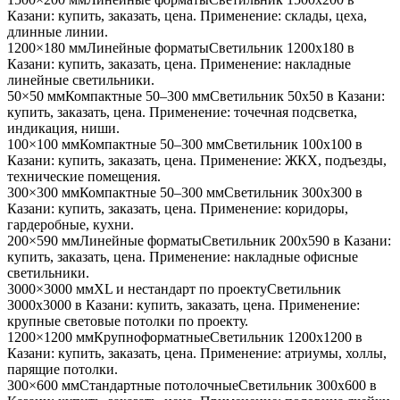
Казани
: купить, заказать, цена. Применение:
склады, цеха,
длинные линии
.
1200×180 мм
Линейные форматы
Светильник
1200x180
в
Казани
: купить, заказать, цена. Применение:
накладные
линейные светильники
.
50×50 мм
Компактные 50–300 мм
Светильник
50x50
в Казани
:
купить, заказать, цена. Применение:
точечная подсветка,
индикация, ниши
.
100×100 мм
Компактные 50–300 мм
Светильник
100x100
в
Казани
: купить, заказать, цена. Применение:
ЖКХ, подъезды,
технические помещения
.
300×300 мм
Компактные 50–300 мм
Светильник
300x300
в
Казани
: купить, заказать, цена. Применение:
коридоры,
гардеробные, кухни
.
200×590 мм
Линейные форматы
Светильник
200x590
в Казани
:
купить, заказать, цена. Применение:
накладные офисные
светильники
.
3000×3000 мм
XL и нестандарт по проекту
Светильник
3000x3000
в Казани
: купить, заказать, цена. Применение:
крупные световые потолки по проекту
.
1200×1200 мм
Крупноформатные
Светильник
1200x1200
в
Казани
: купить, заказать, цена. Применение:
атриумы, холлы,
парящие потолки
.
300×600 мм
Стандартные потолочные
Светильник
300x600
в