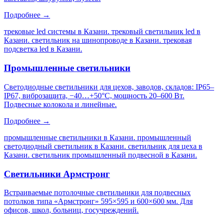
Подробнее →
трековые led системы в Казани. трековый светильник led в
Казани. светильник на шинопроводе в Казани. трековая
подсветка led в Казани
.
Промышленные светильники
Светодиодные светильники для цехов, заводов, складов: IP65–
IP67, виброзащита, −40…+50°C, мощность 20–600 Вт.
Подвесные колокола и линейные.
Подробнее →
промышленные светильники в Казани. промышленный
светодиодный светильник в Казани. светильник для цеха в
Казани. светильник промышленный подвесной в Казани
.
Светильники Армстронг
Встраиваемые потолочные светильники для подвесных
потолков типа «Армстронг» 595×595 и 600×600 мм. Для
офисов, школ, больниц, госучреждений.