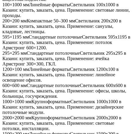
100×1000 мм
Линейные форматы
Светильник
100x1000
в
Казани
: купить, заказать, цена. Применение:
световые линии,
проходы
.
200×200 мм
Компактные 50–300 мм
Светильник
200x200
в
Казани
: купить, заказать, цена. Применение:
санузлы,
кладовые, лестницы
.
595×1195 мм
Стандартные потолочные
Светильник
595x1195
в
Казани
: купить, заказать, цена. Применение:
потолок
Армстронг 600×1200
.
295×295 мм
Стандартные потолочные
Светильник
295x295
в
Казани
: купить, заказать, цена. Применение:
ячейка
Армстронг 300×300, ГКЛ
.
1200×100 мм
Линейные форматы
Светильник
1200x100
в
Казани
: купить, заказать, цена. Применение:
линейное
освещение офисов
.
600×600 мм
Стандартные потолочные
Светильник
600x600
в
Казани
: купить, заказать, цена. Применение:
офисы, школы,
больницы, госучреждения
.
1000×1000 мм
Крупноформатные
Светильник
1000x1000
в
Казани
: купить, заказать, цена. Применение:
дизайнерские
потолочные модули
.
2000×2000 мм
Крупноформатные
Светильник
2000x2000
в
Казани
: купить, заказать, цена. Применение:
световые
потолки, инсталляции
.
1500×200 мм
Линейные форматы
Светильник
1500x200
в