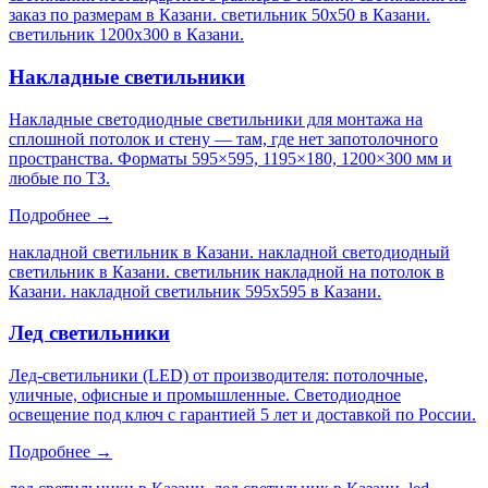
заказ по размерам в Казани. светильник 50х50 в Казани.
светильник 1200х300 в Казани
.
Накладные светильники
Накладные светодиодные светильники для монтажа на
сплошной потолок и стену — там, где нет запотолочного
пространства. Форматы 595×595, 1195×180, 1200×300 мм и
любые по ТЗ.
Подробнее →
накладной светильник в Казани. накладной светодиодный
светильник в Казани. светильник накладной на потолок в
Казани. накладной светильник 595х595 в Казани
.
Лед светильники
Лед-светильники (LED) от производителя: потолочные,
уличные, офисные и промышленные. Светодиодное
освещение под ключ с гарантией 5 лет и доставкой по России.
Подробнее →