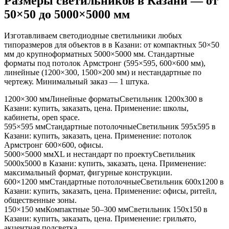
Размеры светильников
в Казани
— от
50×50 до 5000×5000 мм
Изготавливаем светодиодные светильники любых
типоразмеров для объектов в
в Казани
: от компактных 50×50
мм до крупноформатных 5000×5000 мм. Стандартные
форматы под потолок Армстронг (595×595, 600×600 мм),
линейные (1200×300, 1500×200 мм) и нестандартные по
чертежу. Минимальный заказ — 1 штука.
1200×300 мм
Линейные форматы
Светильник
1200x300
в
Казани
: купить, заказать, цена. Применение:
школы,
кабинеты, open space
.
595×595 мм
Стандартные потолочные
Светильник
595x595
в
Казани
: купить, заказать, цена. Применение:
потолок
Армстронг 600×600, офисы
.
5000×5000 мм
XL и нестандарт по проекту
Светильник
5000x5000
в Казани
: купить, заказать, цена. Применение:
максимальный формат, фигурные конструкции
.
600×1200 мм
Стандартные потолочные
Светильник
600x1200
в
Казани
: купить, заказать, цена. Применение:
офисы, ритейл,
общественные зоны
.
150×150 мм
Компактные 50–300 мм
Светильник
150x150
в
Казани
: купить, заказать, цена. Применение:
грильято,
акцентная подсветка
.