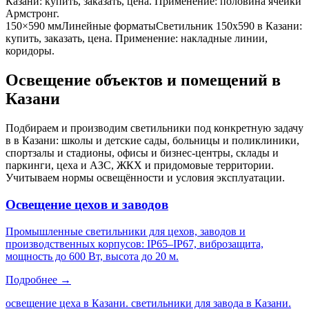
Казани
: купить, заказать, цена. Применение:
половина ячейки
Армстронг
.
150×590 мм
Линейные форматы
Светильник
150x590
в Казани
:
купить, заказать, цена. Применение:
накладные линии,
коридоры
.
Освещение объектов и помещений
в
Казани
Подбираем и производим светильники под конкретную задачу
в
в Казани
: школы и детские сады, больницы и поликлиники,
спортзалы и стадионы, офисы и бизнес-центры, склады и
паркинги, цеха и АЗС, ЖКХ и придомовые территории.
Учитываем нормы освещённости и условия эксплуатации.
Освещение цехов и заводов
Промышленные светильники для цехов, заводов и
производственных корпусов: IP65–IP67, виброзащита,
мощность до 600 Вт, высота до 20 м.
Подробнее →
освещение цеха в Казани. светильники для завода в Казани.