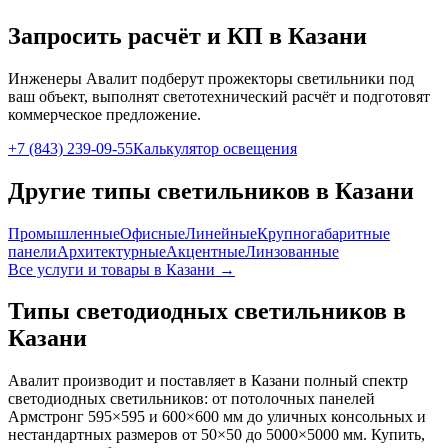
Запросить расчёт и КП
в Казани
Инженеры Авалит подберут
прожекторы
светильники под
ваш объект, выполнят светотехнический расчёт и подготовят
коммерческое предложение.
+7 (843) 239-09-55
Калькулятор освещения
Другие типы светильников
в Казани
Промышленные
Офисные
Линейные
Крупногабаритные
панели
Архитектурные
Акцентные
Линзованные
Все услуги и товары
в Казани
→
Типы светодиодных светильников
в
Казани
Авалит производит и поставляет
в Казани
полный спектр
светодиодных светильников: от потолочных панелей
Армстронг 595×595 и 600×600 мм до уличных консольных и
нестандартных размеров от 50×50 до 5000×5000 мм. Купить,