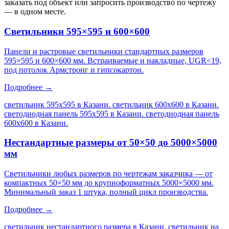
заказать под объект или запросить производство по чертежу
— в одном месте.
Светильники 595×595 и 600×600
Панели и растровые светильники стандартных размеров
595×595 и 600×600 мм. Встраиваемые и накладные, UGR<19,
под потолок Армстронг и гипсокартон.
Подробнее →
светильник 595х595 в Казани. светильник 600х600 в Казани.
светодиодная панель 595х595 в Казани. светодиодная панель
600х600 в Казани
.
Нестандартные размеры от 50×50 до 5000×5000
мм
Светильники любых размеров по чертежам заказчика — от
компактных 50×50 мм до крупноформатных 5000×5000 мм.
Минимальный заказ 1 штука, полный цикл производства.
Подробнее →
светильник нестандартного размера в Казани. светильник на