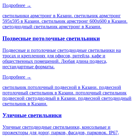
Подробнее →
светильники армстронг в Казани. светильник армстронг
595х595 в Казани. светильник армстронг 600х600 в Казани.
светодиодный светильник армстронг в Казани
.
Подвесные потолочные светильники
Подвесные и потолочные светодиодные светильники на
тросах и креплениях для офисов, ритейла, кафе и
общественных помещений. Любая длина подвеса,
нестандартные форматы.
Подробнее →
светильник потолочный подвесной в Казани. подвесной
потолочный светильник в Казани. потолочный светильник
подвесной светодиодный в Казани. подвесной светодиодный
светильник в Казани
.
Уличные светильники
Уличные светодиодные светильники, консольные и
прожекторы для дорог, парков, фасадов, парковок. IP67,