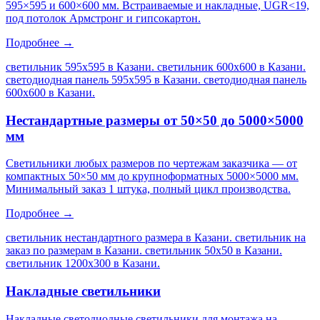
595×595 и 600×600 мм. Встраиваемые и накладные, UGR<19,
под потолок Армстронг и гипсокартон.
Подробнее →
светильник 595х595 в Казани. светильник 600х600 в Казани.
светодиодная панель 595х595 в Казани. светодиодная панель
600х600 в Казани
.
Нестандартные размеры от 50×50 до 5000×5000
мм
Светильники любых размеров по чертежам заказчика — от
компактных 50×50 мм до крупноформатных 5000×5000 мм.
Минимальный заказ 1 штука, полный цикл производства.
Подробнее →
светильник нестандартного размера в Казани. светильник на
заказ по размерам в Казани. светильник 50х50 в Казани.
светильник 1200х300 в Казани
.
Накладные светильники
Накладные светодиодные светильники для монтажа на