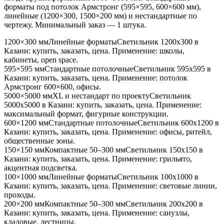
форматы под потолок Армстронг (595×595, 600×600 мм),
линейные (1200×300, 1500×200 мм) и нестандартные по
чертежу. Минимальный заказ — 1 штука.
1200×300 мм
Линейные форматы
Светильник
1200x300
в
Казани
: купить, заказать, цена. Применение:
школы,
кабинеты, open space
.
595×595 мм
Стандартные потолочные
Светильник
595x595
в
Казани
: купить, заказать, цена. Применение:
потолок
Армстронг 600×600, офисы
.
5000×5000 мм
XL и нестандарт по проекту
Светильник
5000x5000
в Казани
: купить, заказать, цена. Применение:
максимальный формат, фигурные конструкции
.
600×1200 мм
Стандартные потолочные
Светильник
600x1200
в
Казани
: купить, заказать, цена. Применение:
офисы, ритейл,
общественные зоны
.
150×150 мм
Компактные 50–300 мм
Светильник
150x150
в
Казани
: купить, заказать, цена. Применение:
грильято,
акцентная подсветка
.
100×1000 мм
Линейные форматы
Светильник
100x1000
в
Казани
: купить, заказать, цена. Применение:
световые линии,
проходы
.
200×200 мм
Компактные 50–300 мм
Светильник
200x200
в
Казани
: купить, заказать, цена. Применение:
санузлы,
кладовые, лестницы
.