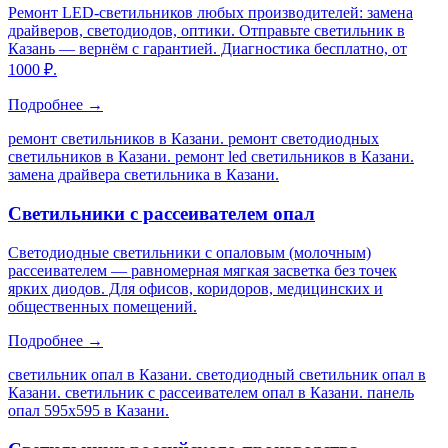
Ремонт LED-светильников любых производителей: замена
драйверов, светодиодов, оптики. Отправьте светильник в
Казань — вернём с гарантией. Диагностика бесплатно, от
1000 ₽.
Подробнее →
ремонт светильников в Казани. ремонт светодиодных
светильников в Казани. ремонт led светильников в Казани.
замена драйвера светильника в Казани
.
Светильники с рассеивателем опал
Светодиодные светильники с опаловым (молочным)
рассеивателем — равномерная мягкая засветка без точек
ярких диодов. Для офисов, коридоров, медицинских и
общественных помещений.
Подробнее →
светильник опал в Казани. светодиодный светильник опал в
Казани. светильник с рассеивателем опал в Казани. панель
опал 595х595 в Казани
.