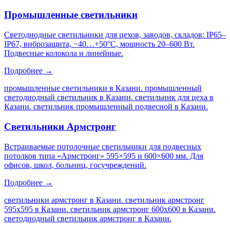
Промышленные светильники
Светодиодные светильники для цехов, заводов, складов: IP65–
IP67, виброзащита, −40…+50°C, мощность 20–600 Вт.
Подвесные колокола и линейные.
Подробнее →
промышленные светильники в Казани. промышленный
светодиодный светильник в Казани. светильник для цеха в
Казани. светильник промышленный подвесной в Казани
.
Светильники Армстронг
Встраиваемые потолочные светильники для подвесных
потолков типа «Армстронг» 595×595 и 600×600 мм. Для
офисов, школ, больниц, госучреждений.
Подробнее →
светильники армстронг в Казани. светильник армстронг
595х595 в Казани. светильник армстронг 600х600 в Казани.
светодиодный светильник армстронг в Казани
.