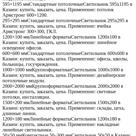
595×1195 мм
Стандартные потолочные
Светильник
595x1195
в
Казани
: купить, заказать, цена. Применение:
потолок
Армстронг 600×1200
.
295×295 мм
Стандартные потолочные
Светильник
295x295
в
Казани
: купить, заказать, цена. Применение:
ячейка
Армстронг 300×300, ГКЛ
.
1200×100 мм
Линейные форматы
Светильник
1200x100
в
Казани
: купить, заказать, цена. Применение:
линейное
освещение офисов
.
600×600 мм
Стандартные потолочные
Светильник
600x600
в
Казани
: купить, заказать, цена. Применение:
офисы, школы,
больницы, госучреждения
.
1000×1000 мм
Крупноформатные
Светильник
1000x1000
в
Казани
: купить, заказать, цена. Применение:
дизайнерские
потолочные модули
.
2000×2000 мм
Крупноформатные
Светильник
2000x2000
в
Казани
: купить, заказать, цена. Применение:
световые
потолки, инсталляции
.
1500×200 мм
Линейные форматы
Светильник
1500x200
в
Казани
: купить, заказать, цена. Применение:
склады, цеха,
длинные линии
.
1200×180 мм
Линейные форматы
Светильник
1200x180
в
Казани
: купить, заказать, цена. Применение:
накладные
линейные светильники
.
50×50 мм
Компактные 50–300 мм
Светильник
50x50
в Казани
: