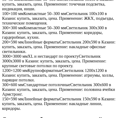
купить, заказать, цена. Применение:
точечная подсветка,
индикация, ниши
.
100×100 мм
Компактные 50–300 мм
Светильник
100x100
в
Казани
: купить, заказать, цена. Применение:
ЖКХ, подъезды,
технические помещения
.
300×300 мм
Компактные 50–300 мм
Светильник
300x300
в
Казани
: купить, заказать, цена. Применение:
коридоры,
гардеробные, кухни
.
200×590 мм
Линейные форматы
Светильник
200x590
в Казани
:
купить, заказать, цена. Применение:
накладные офисные
светильники
.
3000×3000 мм
XL и нестандарт по проекту
Светильник
3000x3000
в Казани
: купить, заказать, цена. Применение:
крупные световые потолки по проекту
.
1200×1200 мм
Крупноформатные
Светильник
1200x1200
в
Казани
: купить, заказать, цена. Применение:
атриумы, холлы,
парящие потолки
.
300×600 мм
Стандартные потолочные
Светильник
300x600
в
Казани
: купить, заказать, цена. Применение:
половина ячейки
Армстронг
.
150×590 мм
Линейные форматы
Светильник
150x590
в Казани
:
купить, заказать, цена. Применение:
накладные линии,
коридоры
.