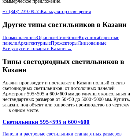
коммерческое предложение.
+7 (843) 239-09-55
Калькулятор освещения
Другие типы светильников
в Казани
Промышленные
Офисные
Линейные
Крупногабаритные
панели
Архитектурные
Прожекторы
Линзованные
Все услуги и товары
в Казани
→
Типы светодиодных светильников
в
Казани
Авалит производит и поставляет
в Казани
полный спектр
светодиодных светильников: от потолочных панелей
Армстронг 595×595 и 600×600 мм до уличных консольных и
нестандартных размеров от 50×50 до 5000×5000 мм. Купить,
заказать под объект или запросить производство по чертежу
— в одном месте.
Светильники 595×595 и 600×600
Панели и растровые светильники стандартных размеров