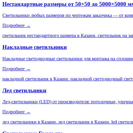
Нестандартные размеры от 50×50 до 5000×5000 м
Светильники любых размеров по чертежам заказчика — от ком
Подробнее →
светильник нестандартного размера в Казани. светильник на за
Накладные светильники
Накладные светодиодные светильники для монтажа на сплошной
Подробнее →
накладной светильник в Казани. накладной светодиодный свет
Лед светильники
Лед-светильники (LED) от производителя: потолочные, уличны
Подробнее →
лед светильники в Казани. лед светильник в Казани. led свети