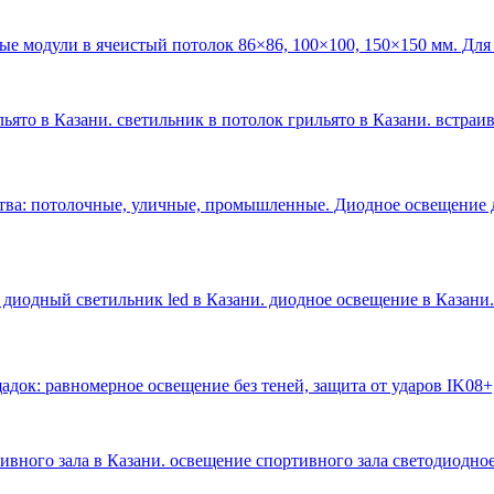
ые модули в ячеистый потолок 86×86, 100×100, 150×150 мм. Для
ьято в Казани. светильник в потолок грильято в Казани. встраи
тва: потолочные, уличные, промышленные. Диодное освещение 
 диодный светильник led в Казани. диодное освещение в Казани
.
док: равномерное освещение без теней, защита от ударов IK08+
тивного зала в Казани. освещение спортивного зала светодиодное