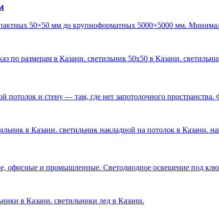
м
пактных 50×50 мм до крупноформатных 5000×5000 мм. Минималь
каз по размерам в Казани. светильник 50х50 в Казани. светильн
 потолок и стену — там, где нет запотолочного пространства. 
ильник в Казани. светильник накладной на потолок в Казани. н
е, офисные и промышленные. Светодиодное освещение под ключ 
льники в Казани. светильники лед в Казани
.