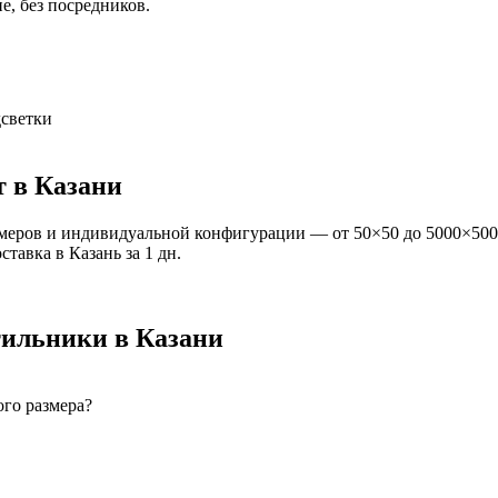
е, без посредников.
светки
т
в Казани
меров и индивидуальной конфигурации — от 50×50 до 5000×500
оставка
в Казань
за
1
дн.
тильники
в Казани
го размера?