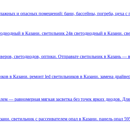
влажных и опасных помещений: бани, бассейны, погреба, цеха 
етодиодный в Казани. светильник 24в светодиодный в Казани. с
ров, светодиодов, оптики. Отправьте светильник в Казань — ве
ков в Казани. ремонт led светильников в Казани. замена драйве
лем — равномерная мягкая засветка без точек ярких диодов. Дл
ани. светильник с рассеивателем опал в Казани. панель опал 59