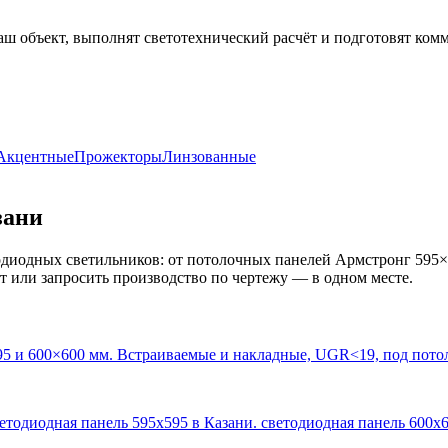
аш объект, выполнят светотехнический расчёт и подготовят ком
Акцентные
Прожекторы
Линзованные
зани
диодных светильников: от потолочных панелей Армстронг 595×
кт или запросить производство по чертежу — в одном месте.
95 и 600×600 мм. Встраиваемые и накладные, UGR<19, под пото
ветодиодная панель 595х595 в Казани. светодиодная панель 600х