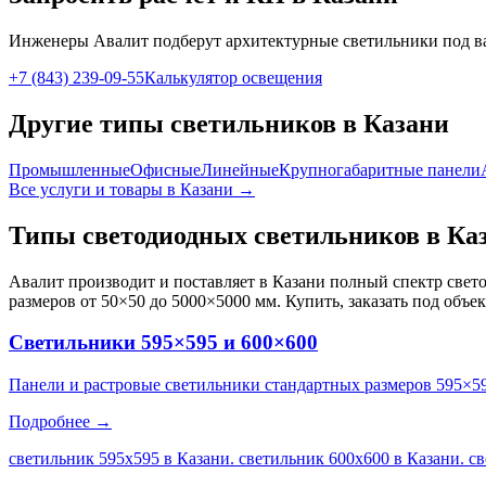
Инженеры Авалит подберут
архитектурные
светильники под в
+7 (843) 239-09-55
Калькулятор освещения
Другие типы светильников
в Казани
Промышленные
Офисные
Линейные
Крупногабаритные панели
Все услуги и товары
в Казани
→
Типы светодиодных светильников
в Ка
Авалит производит и поставляет
в Казани
полный спектр свето
размеров от 50×50 до 5000×5000 мм. Купить, заказать под объе
Светильники 595×595 и 600×600
Панели и растровые светильники стандартных размеров 595×5
Подробнее →
светильник 595х595 в Казани. светильник 600х600 в Казани. с