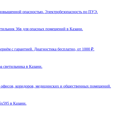
с повышенной опасностью. Электробезопасность по ПУЭ.
ветильник 36в для опасных помещений в Казани
.
рнём с гарантией. Диагностика бесплатно, от 1000 ₽.
ра светильника в Казани
.
я офисов, коридоров, медицинских и общественных помещений.
5х595 в Казани
.