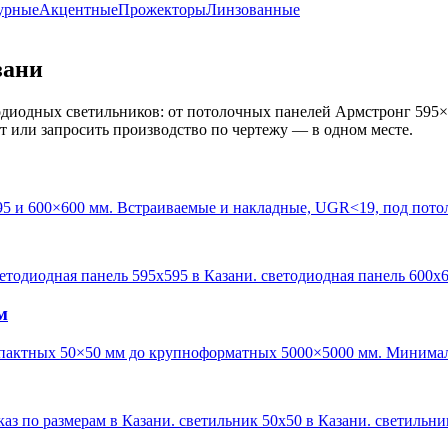
урные
Акцентные
Прожекторы
Линзованные
зани
диодных светильников: от потолочных панелей Армстронг 595×
кт или запросить производство по чертежу — в одном месте.
95 и 600×600 мм. Встраиваемые и накладные, UGR<19, под пото
ветодиодная панель 595х595 в Казани. светодиодная панель 600х
м
пактных 50×50 мм до крупноформатных 5000×5000 мм. Минималь
каз по размерам в Казани. светильник 50х50 в Казани. светильн