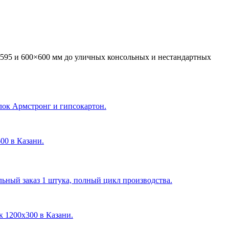
595 и 600×600 мм до уличных консольных и нестандартных
лок Армстронг и гипсокартон.
600 в Казани
.
ный заказ 1 штука, полный цикл производства.
ик 1200х300 в Казани
.