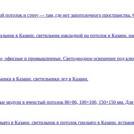
 потолок и стену — там, где нет запотолочного пространства. 
ильник в Казани. светильник накладной на потолок в Казани. н
е, офисные и промышленные. Светодиодное освещение под ключ 
льники в Казани. светильники лед в Казани
.
ые модули в ячеистый потолок 86×86, 100×100, 150×150 мм. Для
ьято в Казани. светильник в потолок грильято в Казани. встраи