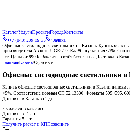
Каталог
Услуги
Проекты
Города
Контакты
+7 (843) 239-09-55
Заявка
Офисные светодиодные светильники в Казани
.
Купить офисные
производителя Авалит: UGR<19, Ra≥80, пульсация <5%. Соотв
лет. Цены от 890 ₽. Заказать расчёт бесплатно. Доставка в Казан
Главная
/
Казань
/
Офисные
Офисные светодиодные светильники в 
Купить офисные светодиодные светильники в Казани напрямую
<5%. Соответствие нормам СП 52.13330. Форматы 595×595, 600×
Доставка в Казань за 1 дн.
7
моделей в каталоге
Доставка за
1
дн.
Гарантия 5 лет
Получить расчёт и КП
Позвонить