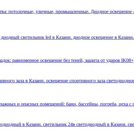
тва: потолочные, уличные, промышленные. Диодное освещение 
 диодный светильник led в Казани. диодное освещение в Казани
.
док: равномерное освещение без теней, защита от ударов IK08+
тивного зала в Казани. освещение спортивного зала светодиодное
влажных и опасных помещений: бани, бассейны, погреба, цеха 
етодиодный в Казани. светильник 24в светодиодный в Казани. с