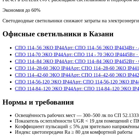
Экономия до 60%
Светодиодные светильники снижают затраты на электроэнерг
Офисные
светильники
в Казани
СПО 114–56 ЭКО IP44
Арт:
СПО 114–56 ЭКО IP44
34Вт
·
СПО 114-70 ЭКО IP44
Арт:
СПО 114 - 70 ЭКО IP44
45Вт
·
СПО 114–84 ЭКО IP44
Арт:
СПО 114–84 ЭКО IP44
52Вт
·
СПО 114–28-60 ЭКО IP44
Арт:
СПО 114–28-60 ЭКО IP44
СПО 114–42-60 ЭКО IP44
Арт:
СПО 114–42-60 ЭКО IP44
СПО 114-56-120 ЭКО IP44
Арт:
СПО 114-56-120 ЭКО IP4
СПО 114-84–120 ЭКО IP44
Арт:
СПО 114-84–120 ЭКО IP
Нормы и требования
Освещённость рабочих мест — 300–500 лк по СП 52.1333
Показатель ослеплённости UGR < 19 для помещений с П
Коэффициент пульсаций ≤ 5% для зрительно напряжённы
Индекс цветопередачи Ra ≥ 80 для комфортной работы