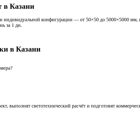
т
в Казани
и индивидуальной конфигурации — от 50×50 до 5000×5000 мм, 
ань
за
1
дн.
ки
в Казани
змера?
ект, выполнят светотехнический расчёт и подготовят коммерчес