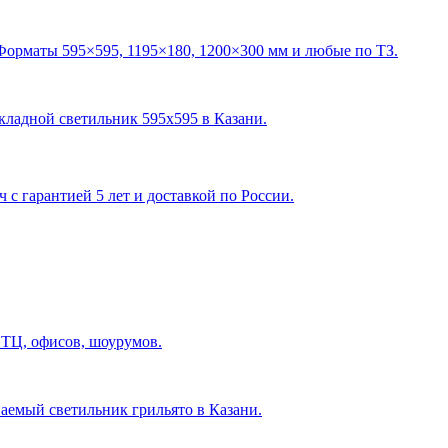
Форматы 595×595, 1195×180, 1200×300 мм и любые по ТЗ.
акладной светильник 595х595 в Казани
.
с гарантией 5 лет и доставкой по России.
 ТЦ, офисов, шоурумов.
ваемый светильник грильято в Казани
.