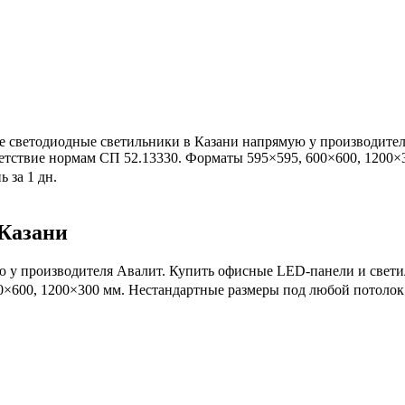
 светодиодные светильники в Казани напрямую у производител
етствие нормам СП 52.13330. Форматы 595×595, 600×600, 1200×3
ь за 1 дн.
Казани
 у производителя Авалит. Купить офисные LED-панели и свети
600, 1200×300 мм. Нестандартные размеры под любой потолок. Га