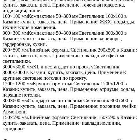
купить, заказать, цена. Применение:
точечная подсветка,
индикация, ниши
.
100×100 мм
Компактные 50–300 мм
Светильник
100x100
в
Казани
: купить, заказать, цена. Применение:
ЖКХ, подъезды,
технические помещения
.
300×300 мм
Компактные 50–300 мм
Светильник
300x300
в
Казани
: купить, заказать, цена. Применение:
коридоры,
гардеробные, кухни
.
200×590 мм
Линейные форматы
Светильник
200x590
в Казани
:
купить, заказать, цена. Применение:
накладные офисные
светильники
.
3000×3000 мм
XL и нестандарт по проекту
Светильник
3000x3000
в Казани
: купить, заказать, цена. Применение:
крупные световые потолки по проекту
.
1200×1200 мм
Крупноформатные
Светильник
1200x1200
в
Казани
: купить, заказать, цена. Применение:
атриумы, холлы,
парящие потолки
.
300×600 мм
Стандартные потолочные
Светильник
300x600
в
Казани
: купить, заказать, цена. Применение:
половина ячейки
Армстронг
.
150×590 мм
Линейные форматы
Светильник
150x590
в Казани
:
купить, заказать, цена. Применение:
накладные линии,
коридоры
.