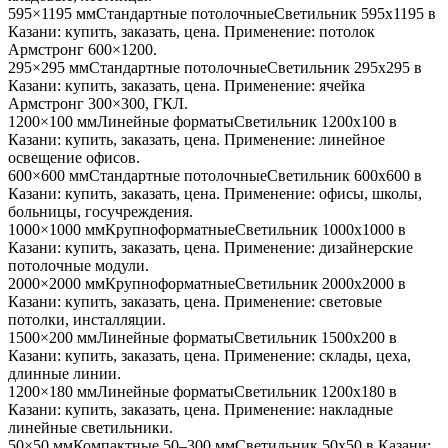
595×1195 мм
Стандартные потолочные
Светильник
595x1195
в
Казани
: купить, заказать, цена. Применение:
потолок
Армстронг 600×1200
.
295×295 мм
Стандартные потолочные
Светильник
295x295
в
Казани
: купить, заказать, цена. Применение:
ячейка
Армстронг 300×300, ГКЛ
.
1200×100 мм
Линейные форматы
Светильник
1200x100
в
Казани
: купить, заказать, цена. Применение:
линейное
освещение офисов
.
600×600 мм
Стандартные потолочные
Светильник
600x600
в
Казани
: купить, заказать, цена. Применение:
офисы, школы,
больницы, госучреждения
.
1000×1000 мм
Крупноформатные
Светильник
1000x1000
в
Казани
: купить, заказать, цена. Применение:
дизайнерские
потолочные модули
.
2000×2000 мм
Крупноформатные
Светильник
2000x2000
в
Казани
: купить, заказать, цена. Применение:
световые
потолки, инсталляции
.
1500×200 мм
Линейные форматы
Светильник
1500x200
в
Казани
: купить, заказать, цена. Применение:
склады, цеха,
длинные линии
.
1200×180 мм
Линейные форматы
Светильник
1200x180
в
Казани
: купить, заказать, цена. Применение:
накладные
линейные светильники
.
50×50 мм
Компактные 50–300 мм
Светильник
50x50
в Казани
: