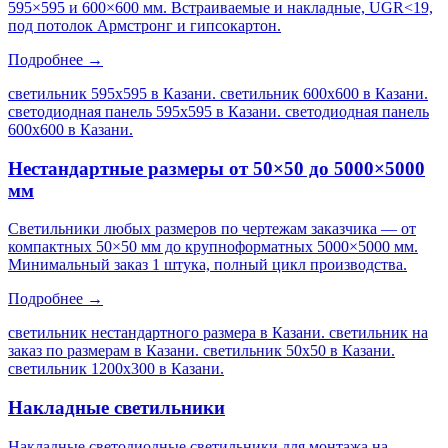
595×595 и 600×600 мм. Встраиваемые и накладные, UGR<19,
под потолок Армстронг и гипсокартон.
Подробнее →
светильник 595х595 в Казани. светильник 600х600 в Казани.
светодиодная панель 595х595 в Казани. светодиодная панель
600х600 в Казани
.
Нестандартные размеры от 50×50 до 5000×5000
мм
Светильники любых размеров по чертежам заказчика — от
компактных 50×50 мм до крупноформатных 5000×5000 мм.
Минимальный заказ 1 штука, полный цикл производства.
Подробнее →
светильник нестандартного размера в Казани. светильник на
заказ по размерам в Казани. светильник 50х50 в Казани.
светильник 1200х300 в Казани
.
Накладные светильники
Накладные светодиодные светильники для монтажа на