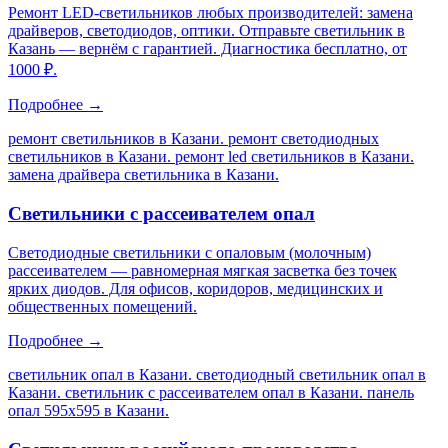
Ремонт LED-светильников любых производителей: замена
драйверов, светодиодов, оптики. Отправьте светильник в
Казань — вернём с гарантией. Диагностика бесплатно, от
1000 ₽.
Подробнее →
ремонт светильников в Казани. ремонт светодиодных
светильников в Казани. ремонт led светильников в Казани.
замена драйвера светильника в Казани
.
Светильники с рассеивателем опал
Светодиодные светильники с опаловым (молочным)
рассеивателем — равномерная мягкая засветка без точек
ярких диодов. Для офисов, коридоров, медицинских и
общественных помещений.
Подробнее →
светильник опал в Казани. светодиодный светильник опал в
Казани. светильник с рассеивателем опал в Казани. панель
опал 595х595 в Казани
.