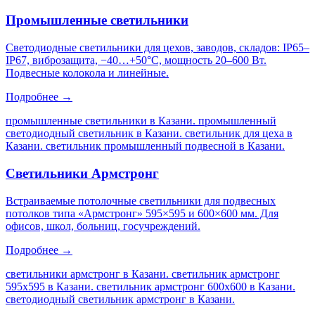
Промышленные светильники
Светодиодные светильники для цехов, заводов, складов: IP65–
IP67, виброзащита, −40…+50°C, мощность 20–600 Вт.
Подвесные колокола и линейные.
Подробнее →
промышленные светильники в Казани. промышленный
светодиодный светильник в Казани. светильник для цеха в
Казани. светильник промышленный подвесной в Казани
.
Светильники Армстронг
Встраиваемые потолочные светильники для подвесных
потолков типа «Армстронг» 595×595 и 600×600 мм. Для
офисов, школ, больниц, госучреждений.
Подробнее →
светильники армстронг в Казани. светильник армстронг
595х595 в Казани. светильник армстронг 600х600 в Казани.
светодиодный светильник армстронг в Казани
.