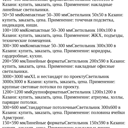
Казани
: купить, заказать, цена. Применение:
накладные
линейные светильники
.
50×50 мм
Компактные 50–300 мм
Светильник
50x50
в Казани
:
купить, заказать, цена. Применение:
точечная подсветка,
индикация, ниши
.
100×100 мм
Компактные 50–300 мм
Светильник
100x100
в
Казани
: купить, заказать, цена. Применение:
ЖКХ, подъезды,
технические помещения
.
300×300 мм
Компактные 50–300 мм
Светильник
300x300
в
Казани
: купить, заказать, цена. Применение:
коридоры,
гардеробные, кухни
.
200×590 мм
Линейные форматы
Светильник
200x590
в Казани
:
купить, заказать, цена. Применение:
накладные офисные
светильники
.
3000×3000 мм
XL и нестандарт по проекту
Светильник
3000x3000
в Казани
: купить, заказать, цена. Применение:
крупные световые потолки по проекту
.
1200×1200 мм
Крупноформатные
Светильник
1200x1200
в
Казани
: купить, заказать, цена. Применение:
атриумы, холлы,
парящие потолки
.
300×600 мм
Стандартные потолочные
Светильник
300x600
в
Казани
: купить, заказать, цена. Применение:
половина ячейки
Армстронг
.
150×590 мм
Линейные форматы
Светильник
150x590
в Казани
:
купить, заказать, цена. Применение:
накладные линии,