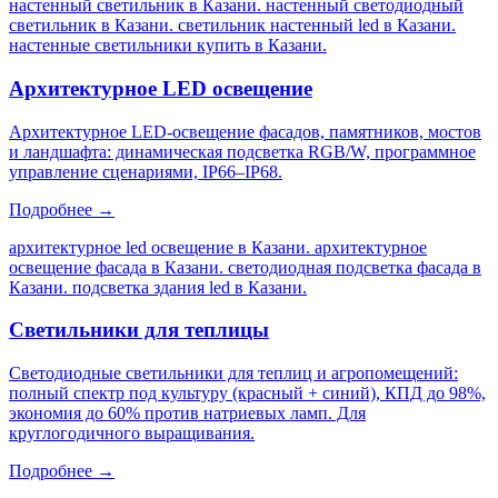
настенный светильник в Казани. настенный светодиодный
светильник в Казани. светильник настенный led в Казани.
настенные светильники купить в Казани
.
Архитектурное LED освещение
Архитектурное LED-освещение фасадов, памятников, мостов
и ландшафта: динамическая подсветка RGB/W, программное
управление сценариями, IP66–IP68.
Подробнее →
архитектурное led освещение в Казани. архитектурное
освещение фасада в Казани. светодиодная подсветка фасада в
Казани. подсветка здания led в Казани
.
Светильники для теплицы
Светодиодные светильники для теплиц и агропомещений:
полный спектр под культуру (красный + синий), КПД до 98%,
экономия до 60% против натриевых ламп. Для
круглогодичного выращивания.
Подробнее →