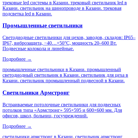
трековые led системы в Казани. трековый светильник led в
Казани. светильник на шинопроводе в Казани. трековая
подсветка led в Казани
.
Промышленные светильники
Светодиодные светильники для цехов, заводов, складов: IP65–
IP67, виброзащита, −40…+50°C, мощность 20–600 Вт.
Подвесные колокола и линейные.
Подробнее →
промышленные светильники в Казани. промышленный
светодиодный светильник в Казани. светильник для цеха в
Казани. светильник промышленный подвесной в Казани
.
Светильники Армстронг
Встраиваемые потолочные светильники для подвесных
потолков типа «Армстронг» 595×595 и 600×600 мм. Для
офисов, школ, больниц, госучреждений.
Подробнее →
светильники армстронг в Казани. светильник армстронг