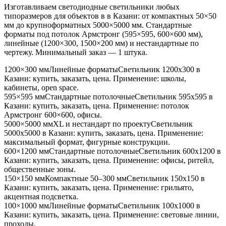
Изготавливаем светодиодные светильники любых
типоразмеров для объектов в
в Казани
: от компактных 50×50
мм до крупноформатных 5000×5000 мм. Стандартные
форматы под потолок Армстронг (595×595, 600×600 мм),
линейные (1200×300, 1500×200 мм) и нестандартные по
чертежу. Минимальный заказ — 1 штука.
1200×300 мм
Линейные форматы
Светильник
1200x300
в
Казани
: купить, заказать, цена. Применение:
школы,
кабинеты, open space
.
595×595 мм
Стандартные потолочные
Светильник
595x595
в
Казани
: купить, заказать, цена. Применение:
потолок
Армстронг 600×600, офисы
.
5000×5000 мм
XL и нестандарт по проекту
Светильник
5000x5000
в Казани
: купить, заказать, цена. Применение:
максимальный формат, фигурные конструкции
.
600×1200 мм
Стандартные потолочные
Светильник
600x1200
в
Казани
: купить, заказать, цена. Применение:
офисы, ритейл,
общественные зоны
.
150×150 мм
Компактные 50–300 мм
Светильник
150x150
в
Казани
: купить, заказать, цена. Применение:
грильято,
акцентная подсветка
.
100×1000 мм
Линейные форматы
Светильник
100x1000
в
Казани
: купить, заказать, цена. Применение:
световые линии,
проходы
.