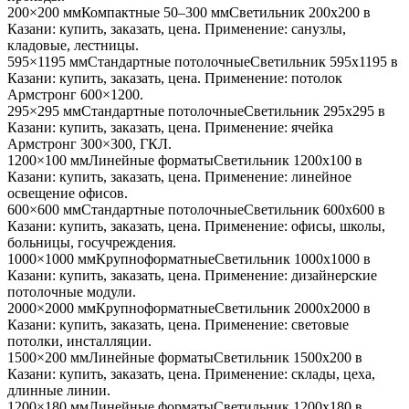
200×200 мм
Компактные 50–300 мм
Светильник
200x200
в
Казани
: купить, заказать, цена. Применение:
санузлы,
кладовые, лестницы
.
595×1195 мм
Стандартные потолочные
Светильник
595x1195
в
Казани
: купить, заказать, цена. Применение:
потолок
Армстронг 600×1200
.
295×295 мм
Стандартные потолочные
Светильник
295x295
в
Казани
: купить, заказать, цена. Применение:
ячейка
Армстронг 300×300, ГКЛ
.
1200×100 мм
Линейные форматы
Светильник
1200x100
в
Казани
: купить, заказать, цена. Применение:
линейное
освещение офисов
.
600×600 мм
Стандартные потолочные
Светильник
600x600
в
Казани
: купить, заказать, цена. Применение:
офисы, школы,
больницы, госучреждения
.
1000×1000 мм
Крупноформатные
Светильник
1000x1000
в
Казани
: купить, заказать, цена. Применение:
дизайнерские
потолочные модули
.
2000×2000 мм
Крупноформатные
Светильник
2000x2000
в
Казани
: купить, заказать, цена. Применение:
световые
потолки, инсталляции
.
1500×200 мм
Линейные форматы
Светильник
1500x200
в
Казани
: купить, заказать, цена. Применение:
склады, цеха,
длинные линии
.
1200×180 мм
Линейные форматы
Светильник
1200x180
в