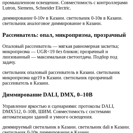
промышленном освещении. Совместимость с контроллерами
Lutron, Siemens, Schneider Electric.
диммирование 0-10v в Казани. светильник 0-10в в Казани.
светильник аналоговое диммирование в Казани
.
Рассеиватель: опал, микропризма, прозрачный
Опаловый рассеиватель — мягкая равномерная засветка;
микропризма — UGR<19 без бликов; прозрачный и
линзованный — максимальная светоотдача. Подбор под
задачу.
светильник опаловый рассеиватель в Казани. светильник
микропризма ugr19 в Казани. светильник прозрачный
рассеиватель в Казани
.
Диммирование DALI, DMX, 0–10В
Управление яркостью и сценариями: протоколы DALI,
DMX512, 0–10В, ШИМ. Совместимость с системами
автоматизации зданий и умного освещения.
диммируемый светильник в Казани. светильник dali в Казани.
светильник 0-10в диммирование в Казани
.