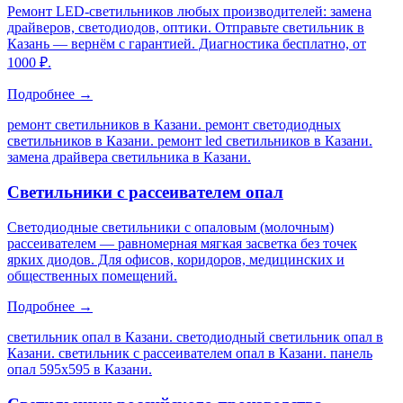
Ремонт LED-светильников любых производителей: замена
драйверов, светодиодов, оптики. Отправьте светильник в
Казань — вернём с гарантией. Диагностика бесплатно, от
1000 ₽.
Подробнее →
ремонт светильников в Казани. ремонт светодиодных
светильников в Казани. ремонт led светильников в Казани.
замена драйвера светильника в Казани
.
Светильники с рассеивателем опал
Светодиодные светильники с опаловым (молочным)
рассеивателем — равномерная мягкая засветка без точек
ярких диодов. Для офисов, коридоров, медицинских и
общественных помещений.
Подробнее →
светильник опал в Казани. светодиодный светильник опал в
Казани. светильник с рассеивателем опал в Казани. панель
опал 595х595 в Казани
.