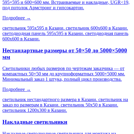
595×595 и 600×600 мм. Встраиваемые и накладные, UGR<19,
под потолок Армстронг и гипсокартон.
Подробнее →
светильник 595х595 в Казани. светильник 600х600 в Казани.
светодиодная панель 595х595 в Казани. светодиодная панель
600х600 в Казани
.
Нестандартные размеры от 50×50 до 5000×5000
мм
Светильники любых размеров по чертежам заказчика — от
компактных 50×50 мм до крупноформатных 5000×5000 мм.
Минимальный заказ 1 штука, полный цикл производства.
Подробнее →
светильник нестандартного размера в Казани. светильник на
заказ по размерам в Казани. светильник 50х50 в Казани.
светильник 1200х300 в Казани
.
Накладные светильники
Накладные светодиодные светильники для монтажа на