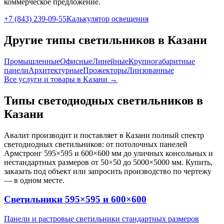
коммерческое предложение.
+7 (843) 239-09-55
Калькулятор освещения
Другие типы светильников
в Казани
Промышленные
Офисные
Линейные
Крупногабаритные
панели
Архитектурные
Прожекторы
Линзованные
Все услуги и товары
в Казани
→
Типы светодиодных светильников
в
Казани
Авалит производит и поставляет
в Казани
полный спектр
светодиодных светильников: от потолочных панелей
Армстронг 595×595 и 600×600 мм до уличных консольных и
нестандартных размеров от 50×50 до 5000×5000 мм. Купить,
заказать под объект или запросить производство по чертежу
— в одном месте.
Светильники 595×595 и 600×600
Панели и растровые светильники стандартных размеров