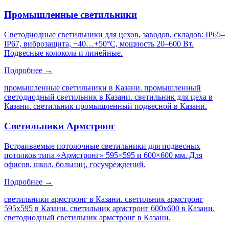
Промышленные светильники
Светодиодные светильники для цехов, заводов, складов: IP65–
IP67, виброзащита, −40…+50°C, мощность 20–600 Вт.
Подвесные колокола и линейные.
Подробнее →
промышленные светильники в Казани. промышленный
светодиодный светильник в Казани. светильник для цеха в
Казани. светильник промышленный подвесной в Казани
.
Светильники Армстронг
Встраиваемые потолочные светильники для подвесных
потолков типа «Армстронг» 595×595 и 600×600 мм. Для
офисов, школ, больниц, госучреждений.
Подробнее →
светильники армстронг в Казани. светильник армстронг
595х595 в Казани. светильник армстронг 600х600 в Казани.
светодиодный светильник армстронг в Казани
.