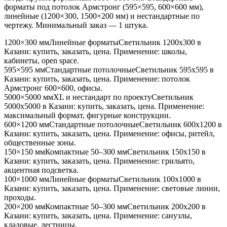
форматы под потолок Армстронг (595×595, 600×600 мм),
линейные (1200×300, 1500×200 мм) и нестандартные по
чертежу. Минимальный заказ — 1 штука.
1200×300 мм
Линейные форматы
Светильник
1200x300
в
Казани
: купить, заказать, цена. Применение:
школы,
кабинеты, open space
.
595×595 мм
Стандартные потолочные
Светильник
595x595
в
Казани
: купить, заказать, цена. Применение:
потолок
Армстронг 600×600, офисы
.
5000×5000 мм
XL и нестандарт по проекту
Светильник
5000x5000
в Казани
: купить, заказать, цена. Применение:
максимальный формат, фигурные конструкции
.
600×1200 мм
Стандартные потолочные
Светильник
600x1200
в
Казани
: купить, заказать, цена. Применение:
офисы, ритейл,
общественные зоны
.
150×150 мм
Компактные 50–300 мм
Светильник
150x150
в
Казани
: купить, заказать, цена. Применение:
грильято,
акцентная подсветка
.
100×1000 мм
Линейные форматы
Светильник
100x1000
в
Казани
: купить, заказать, цена. Применение:
световые линии,
проходы
.
200×200 мм
Компактные 50–300 мм
Светильник
200x200
в
Казани
: купить, заказать, цена. Применение:
санузлы,
кладовые, лестницы
.