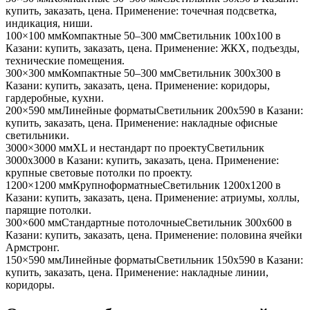
купить, заказать, цена. Применение:
точечная подсветка,
индикация, ниши
.
100×100 мм
Компактные 50–300 мм
Светильник
100x100
в
Казани
: купить, заказать, цена. Применение:
ЖКХ, подъезды,
технические помещения
.
300×300 мм
Компактные 50–300 мм
Светильник
300x300
в
Казани
: купить, заказать, цена. Применение:
коридоры,
гардеробные, кухни
.
200×590 мм
Линейные форматы
Светильник
200x590
в Казани
:
купить, заказать, цена. Применение:
накладные офисные
светильники
.
3000×3000 мм
XL и нестандарт по проекту
Светильник
3000x3000
в Казани
: купить, заказать, цена. Применение:
крупные световые потолки по проекту
.
1200×1200 мм
Крупноформатные
Светильник
1200x1200
в
Казани
: купить, заказать, цена. Применение:
атриумы, холлы,
парящие потолки
.
300×600 мм
Стандартные потолочные
Светильник
300x600
в
Казани
: купить, заказать, цена. Применение:
половина ячейки
Армстронг
.
150×590 мм
Линейные форматы
Светильник
150x590
в Казани
:
купить, заказать, цена. Применение:
накладные линии,
коридоры
.