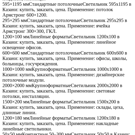
595×1195 мм
Стандартные потолочные
Светильник
595x1195
в
Казани
: купить, заказать, цена. Применение:
потолок
Армстронг 600×1200
.
295×295 мм
Стандартные потолочные
Светильник
295x295
в
Казани
: купить, заказать, цена. Применение:
ячейка
Армстронг 300×300, ГКЛ
.
1200×100 мм
Линейные форматы
Светильник
1200x100
в
Казани
: купить, заказать, цена. Применение:
линейное
освещение офисов
.
600×600 мм
Стандартные потолочные
Светильник
600x600
в
Казани
: купить, заказать, цена. Применение:
офисы, школы,
больницы, госучреждения
.
1000×1000 мм
Крупноформатные
Светильник
1000x1000
в
Казани
: купить, заказать, цена. Применение:
дизайнерские
потолочные модули
.
2000×2000 мм
Крупноформатные
Светильник
2000x2000
в
Казани
: купить, заказать, цена. Применение:
световые
потолки, инсталляции
.
1500×200 мм
Линейные форматы
Светильник
1500x200
в
Казани
: купить, заказать, цена. Применение:
склады, цеха,
длинные линии
.
1200×180 мм
Линейные форматы
Светильник
1200x180
в
Казани
: купить, заказать, цена. Применение:
накладные
линейные светильники
.
50×50 мм
Компактные 50–300 мм
Светильник
50x50
в Казани
: