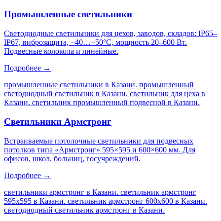
Промышленные светильники
Светодиодные светильники для цехов, заводов, складов: IP65–
IP67, виброзащита, −40…+50°C, мощность 20–600 Вт.
Подвесные колокола и линейные.
Подробнее →
промышленные светильники в Казани. промышленный
светодиодный светильник в Казани. светильник для цеха в
Казани. светильник промышленный подвесной в Казани
.
Светильники Армстронг
Встраиваемые потолочные светильники для подвесных
потолков типа «Армстронг» 595×595 и 600×600 мм. Для
офисов, школ, больниц, госучреждений.
Подробнее →
светильники армстронг в Казани. светильник армстронг
595х595 в Казани. светильник армстронг 600х600 в Казани.
светодиодный светильник армстронг в Казани
.