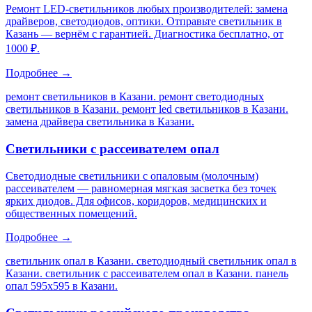
Ремонт LED-светильников любых производителей: замена
драйверов, светодиодов, оптики. Отправьте светильник в
Казань — вернём с гарантией. Диагностика бесплатно, от
1000 ₽.
Подробнее →
ремонт светильников в Казани. ремонт светодиодных
светильников в Казани. ремонт led светильников в Казани.
замена драйвера светильника в Казани
.
Светильники с рассеивателем опал
Светодиодные светильники с опаловым (молочным)
рассеивателем — равномерная мягкая засветка без точек
ярких диодов. Для офисов, коридоров, медицинских и
общественных помещений.
Подробнее →
светильник опал в Казани. светодиодный светильник опал в
Казани. светильник с рассеивателем опал в Казани. панель
опал 595х595 в Казани
.