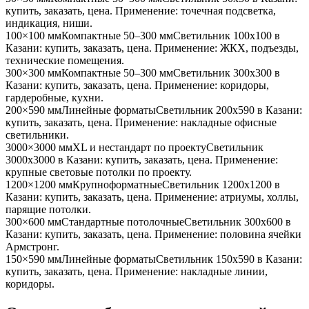
купить, заказать, цена. Применение:
точечная подсветка,
индикация, ниши
.
100×100 мм
Компактные 50–300 мм
Светильник
100x100
в
Казани
: купить, заказать, цена. Применение:
ЖКХ, подъезды,
технические помещения
.
300×300 мм
Компактные 50–300 мм
Светильник
300x300
в
Казани
: купить, заказать, цена. Применение:
коридоры,
гардеробные, кухни
.
200×590 мм
Линейные форматы
Светильник
200x590
в Казани
:
купить, заказать, цена. Применение:
накладные офисные
светильники
.
3000×3000 мм
XL и нестандарт по проекту
Светильник
3000x3000
в Казани
: купить, заказать, цена. Применение:
крупные световые потолки по проекту
.
1200×1200 мм
Крупноформатные
Светильник
1200x1200
в
Казани
: купить, заказать, цена. Применение:
атриумы, холлы,
парящие потолки
.
300×600 мм
Стандартные потолочные
Светильник
300x600
в
Казани
: купить, заказать, цена. Применение:
половина ячейки
Армстронг
.
150×590 мм
Линейные форматы
Светильник
150x590
в Казани
:
купить, заказать, цена. Применение:
накладные линии,
коридоры
.