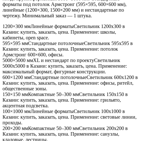
форматы под потолок Армстронг (595×595, 600×600 мм),
линейные (1200×300, 1500×200 мм) и нестандартные по
чертежу. Минимальный заказ — 1 штука.
1200×300 мм
Линейные форматы
Светильник
1200x300
в
Казани
: купить, заказать, цена. Применение:
школы,
кабинеты, open space
.
595×595 мм
Стандартные потолочные
Светильник
595x595
в
Казани
: купить, заказать, цена. Применение:
потолок
Армстронг 600×600, офисы
.
5000×5000 мм
XL и нестандарт по проекту
Светильник
5000x5000
в Казани
: купить, заказать, цена. Применение:
максимальный формат, фигурные конструкции
.
600×1200 мм
Стандартные потолочные
Светильник
600x1200
в
Казани
: купить, заказать, цена. Применение:
офисы, ритейл,
общественные зоны
.
150×150 мм
Компактные 50–300 мм
Светильник
150x150
в
Казани
: купить, заказать, цена. Применение:
грильято,
акцентная подсветка
.
100×1000 мм
Линейные форматы
Светильник
100x1000
в
Казани
: купить, заказать, цена. Применение:
световые линии,
проходы
.
200×200 мм
Компактные 50–300 мм
Светильник
200x200
в
Казани
: купить, заказать, цена. Применение:
санузлы,
кладовые, лестницы
.