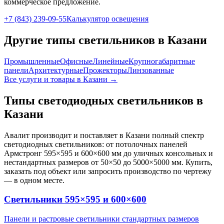
коммерческое предложение.
+7 (843) 239-09-55
Калькулятор освещения
Другие типы светильников
в Казани
Промышленные
Офисные
Линейные
Крупногабаритные
панели
Архитектурные
Прожекторы
Линзованные
Все услуги и товары
в Казани
→
Типы светодиодных светильников
в
Казани
Авалит производит и поставляет
в Казани
полный спектр
светодиодных светильников: от потолочных панелей
Армстронг 595×595 и 600×600 мм до уличных консольных и
нестандартных размеров от 50×50 до 5000×5000 мм. Купить,
заказать под объект или запросить производство по чертежу
— в одном месте.
Светильники 595×595 и 600×600
Панели и растровые светильники стандартных размеров