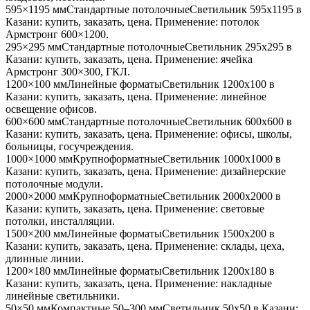
595×1195 мм
Стандартные потолочные
Светильник
595x1195
в
Казани
: купить, заказать, цена. Применение:
потолок
Армстронг 600×1200
.
295×295 мм
Стандартные потолочные
Светильник
295x295
в
Казани
: купить, заказать, цена. Применение:
ячейка
Армстронг 300×300, ГКЛ
.
1200×100 мм
Линейные форматы
Светильник
1200x100
в
Казани
: купить, заказать, цена. Применение:
линейное
освещение офисов
.
600×600 мм
Стандартные потолочные
Светильник
600x600
в
Казани
: купить, заказать, цена. Применение:
офисы, школы,
больницы, госучреждения
.
1000×1000 мм
Крупноформатные
Светильник
1000x1000
в
Казани
: купить, заказать, цена. Применение:
дизайнерские
потолочные модули
.
2000×2000 мм
Крупноформатные
Светильник
2000x2000
в
Казани
: купить, заказать, цена. Применение:
световые
потолки, инсталляции
.
1500×200 мм
Линейные форматы
Светильник
1500x200
в
Казани
: купить, заказать, цена. Применение:
склады, цеха,
длинные линии
.
1200×180 мм
Линейные форматы
Светильник
1200x180
в
Казани
: купить, заказать, цена. Применение:
накладные
линейные светильники
.
50×50 мм
Компактные 50–300 мм
Светильник
50x50
в Казани
: