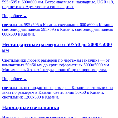
595×595 и 600×600 мм. Встраиваемые и накладные, UGR<19,
под потолок Армстронг и гипсокартон.
Подробнее →
светильник 595х595 в Казани. светильник 600х600 в Казани.
светодиодная панель 595х595 в Казани. светодиодная панель
600х600 в Казани
.
Нестандартные размеры от 50×50 до 5000×5000
мм
Светильники любых размеров по чертежам заказчика — от
компактных 50×50 мм до крупноформатных 5000×5000 мм.
Минимальный заказ 1 штука, полный цикл производства.
Подробнее →
светильник нестандартного размера в Казани. светильник на
заказ по размерам в Казани. светильник 50х50 в Казани.
светильник 1200х300 в Казани
.
Накладные светильники
Накладные светодиодные светильники для монтажа на