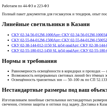
Работаем по 44-ФЗ и 223-ФЗ
Полный пакет документов для госзакупок и тендеров, опыт по
Линейные
светильники
в Казани
СКУ 02-34-56-012М-1000
Арт:
СКУ 02-34-56-012М-1000
3
СКУ 02-55-84-012М-1500
Арт:
СКУ 02-55-84-012М-1500
5
СКУ 02-38-144-012-1150 SL ip54 opal
Арт:
СКУ 02-38-144-
СКУ 02-55-180-012-1450 SL ip54 opal
Арт:
СКУ 02-55-180-
Нормы и требования
Равномерность освещённости в коридорах и проходах — н
Возможность непрерывных световых линий без тёмных з
Освещённость транзитных зон — 50–100 лк по СП 52.13
Нестандартные размеры под ваш объек
Изготавливаем
линейные
светильники нестандартных размеров
свечения, степени защиты и оптики под задачу. Доставка
в Каз