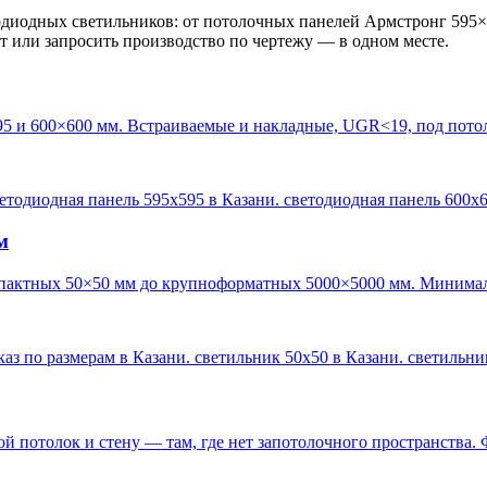
диодных светильников: от потолочных панелей Армстронг 595×
кт или запросить производство по чертежу — в одном месте.
95 и 600×600 мм. Встраиваемые и накладные, UGR<19, под пото
ветодиодная панель 595х595 в Казани. светодиодная панель 600х
м
пактных 50×50 мм до крупноформатных 5000×5000 мм. Минималь
каз по размерам в Казани. светильник 50х50 в Казани. светильн
 потолок и стену — там, где нет запотолочного пространства. 