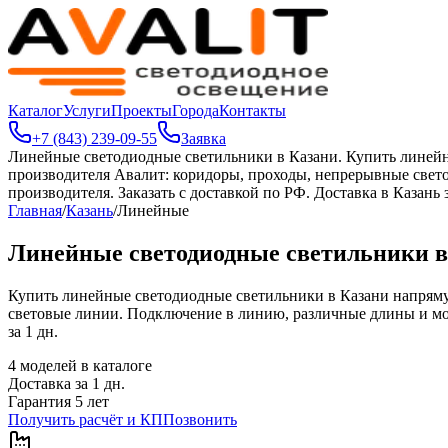
Каталог
Услуги
Проекты
Города
Контакты
+7 (843) 239-09-55
Заявка
Линейные светодиодные светильники в Казани
.
Купить линейн
производителя Авалит: коридоры, проходы, непрерывные свет
производителя. Заказать с доставкой по РФ. Доставка в Казань з
Главная
/
Казань
/
Линейные
Линейные светодиодные светильники в
Купить линейные светодиодные светильники в Казани напряму
световые линии. Подключение в линию, различные длины и мощн
за 1 дн.
4
моделей в каталоге
Доставка за
1
дн.
Гарантия 5 лет
Получить расчёт и КП
Позвонить