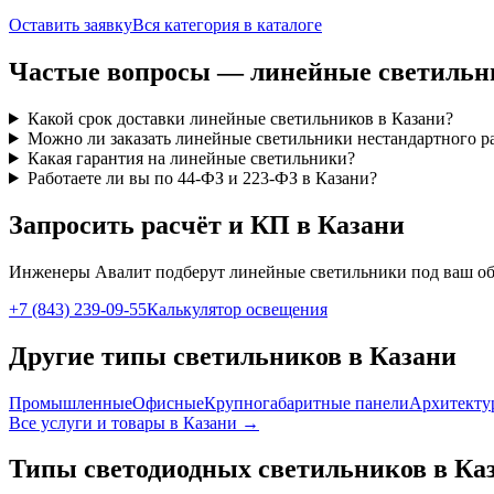
Оставить заявку
Вся категория в каталоге
Частые вопросы —
линейные
светильн
Какой срок доставки линейные светильников в Казани?
Можно ли заказать линейные светильники нестандартного р
Какая гарантия на линейные светильники?
Работаете ли вы по 44-ФЗ и 223-ФЗ в Казани?
Запросить расчёт и КП
в Казани
Инженеры Авалит подберут
линейные
светильники под ваш об
+7 (843) 239-09-55
Калькулятор освещения
Другие типы светильников
в Казани
Промышленные
Офисные
Крупногабаритные панели
Архитекту
Все услуги и товары
в Казани
→
Типы светодиодных светильников
в Ка