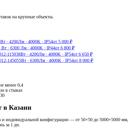
ставок на крупные объекты.
4Вт
·
4200Лм
·
4000K
·
IP54
от
5 000
₽
2 Вт
·
6300 Лм
·
4000K
·
IP44
от
6 800
₽
012-1150
38Вт
·
4200Лм
·
4000K
·
IP54
от
6 650
₽
012-1450
55Вт
·
6300Лм
·
4000K
·
IP54
от
8 000
₽
е менее 0,4
он в стыках
330
т
в Казани
 и индивидуальной конфигурации — от 50×50 до 5000×5000 мм,
ань
за
1
дн.