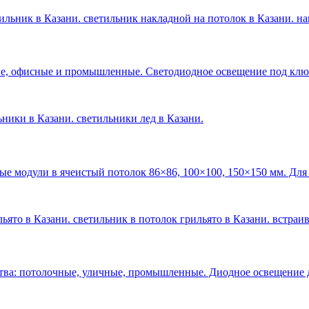
ильник в Казани. светильник накладной на потолок в Казани. н
е, офисные и промышленные. Светодиодное освещение под ключ 
льники в Казани. светильники лед в Казани
.
ые модули в ячеистый потолок 86×86, 100×100, 150×150 мм. Для
ьято в Казани. светильник в потолок грильято в Казани. встраи
тва: потолочные, уличные, промышленные. Диодное освещение 