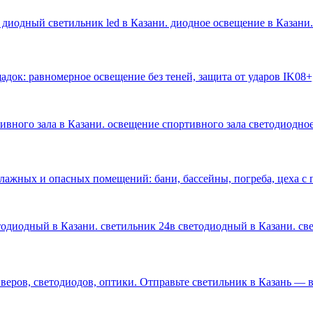
 диодный светильник led в Казани. диодное освещение в Казани
.
док: равномерное освещение без теней, защита от ударов IK08+
тивного зала в Казани. освещение спортивного зала светодиодное
влажных и опасных помещений: бани, бассейны, погреба, цеха 
етодиодный в Казани. светильник 24в светодиодный в Казани. с
ров, светодиодов, оптики. Отправьте светильник в Казань — ве