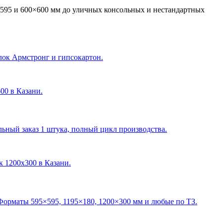
595 и 600×600 мм до уличных консольных и нестандартных
лок Армстронг и гипсокартон.
600 в Казани
.
ный заказ 1 штука, полный цикл производства.
ик 1200х300 в Казани
.
Форматы 595×595, 1195×180, 1200×300 мм и любые по ТЗ.