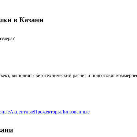
ики
в Казани
азмера?
ъект, выполнят светотехнический расчёт и подготовят коммерче
рные
Акцентные
Прожекторы
Линзованные
зани