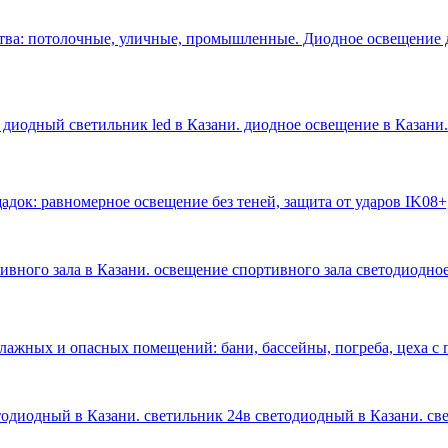
тва: потолочные, уличные, промышленные. Диодное освещение 
 диодный светильник led в Казани. диодное освещение в Казани
.
док: равномерное освещение без теней, защита от ударов IK08+
тивного зала в Казани. освещение спортивного зала светодиодное
влажных и опасных помещений: бани, бассейны, погреба, цеха 
етодиодный в Казани. светильник 24в светодиодный в Казани. с