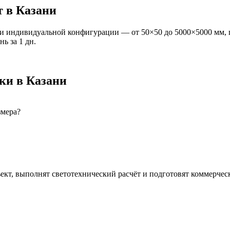
т
в Казани
и индивидуальной конфигурации — от 50×50 до 5000×5000 мм, 
ань
за
1
дн.
ки
в Казани
змера?
ект, выполнят светотехнический расчёт и подготовят коммерчес