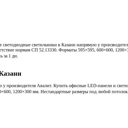
 светодиодные светильники в Казани напрямую у производител
етствие нормам СП 52.13330. Форматы 595×595, 600×600, 1200×3
ь за 1 дн.
Казани
 у производителя Авалит. Купить офисные LED-панели и свети
600, 1200×300 мм. Нестандартные размеры под любой потолок. Га