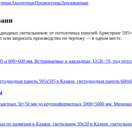
урные
Акцентные
Прожекторы
Линзованные
зани
диодных светильников: от потолочных панелей Армстронг 595×
кт или запросить производство по чертежу — в одном месте.
95 и 600×600 мм. Встраиваемые и накладные, UGR<19, под пото
ветодиодная панель 595х595 в Казани. светодиодная панель 600х
м
пактных 50×50 мм до крупноформатных 5000×5000 мм. Минималь
каз по размерам в Казани. светильник 50х50 в Казани. светильн