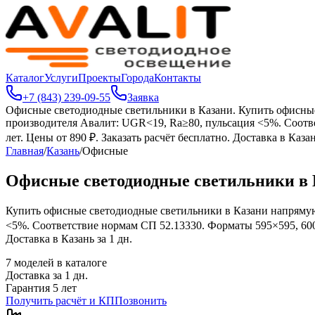
Каталог
Услуги
Проекты
Города
Контакты
+7 (843) 239-09-55
Заявка
Офисные светодиодные светильники в Казани
.
Купить офисные
производителя Авалит: UGR<19, Ra≥80, пульсация <5%. Соотв
лет. Цены от 890 ₽. Заказать расчёт бесплатно. Доставка в Казан
Главная
/
Казань
/
Офисные
Офисные светодиодные светильники в 
Купить офисные светодиодные светильники в Казани напрямую
<5%. Соответствие нормам СП 52.13330. Форматы 595×595, 600×
Доставка в Казань за 1 дн.
7
моделей в каталоге
Доставка за
1
дн.
Гарантия 5 лет
Получить расчёт и КП
Позвонить