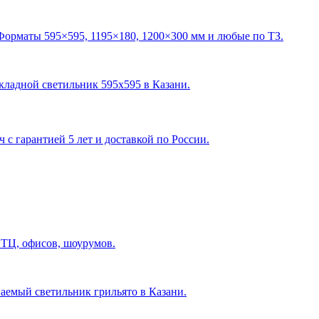
Форматы 595×595, 1195×180, 1200×300 мм и любые по ТЗ.
акладной светильник 595х595 в Казани
.
с гарантией 5 лет и доставкой по России.
 ТЦ, офисов, шоурумов.
ваемый светильник грильято в Казани
.