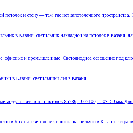
 потолок и стену — там, где нет запотолочного пространства. 
ильник в Казани. светильник накладной на потолок в Казани. н
е, офисные и промышленные. Светодиодное освещение под ключ 
льники в Казани. светильники лед в Казани
.
ые модули в ячеистый потолок 86×86, 100×100, 150×150 мм. Для
ьято в Казани. светильник в потолок грильято в Казани. встраи