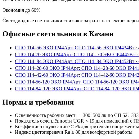
Экономия до 60%
Светодиодные светильники снижают затраты на электроэнерг
Офисные
светильники
в Казани
СПО 114–56 ЭКО IP44
Арт:
СПО 114–56 ЭКО IP44
34Вт
·
СПО 114-70 ЭКО IP44
Арт:
СПО 114 - 70 ЭКО IP44
45Вт
·
СПО 114–84 ЭКО IP44
Арт:
СПО 114–84 ЭКО IP44
52Вт
·
СПО 114–28-60 ЭКО IP44
Арт:
СПО 114–28-60 ЭКО IP44
СПО 114–42-60 ЭКО IP44
Арт:
СПО 114–42-60 ЭКО IP44
СПО 114-56-120 ЭКО IP44
Арт:
СПО 114-56-120 ЭКО IP4
СПО 114-84–120 ЭКО IP44
Арт:
СПО 114-84–120 ЭКО IP
Нормы и требования
Освещённость рабочих мест — 300–500 лк по СП 52.1333
Показатель ослеплённости UGR < 19 для помещений с П
Коэффициент пульсаций ≤ 5% для зрительно напряжённы
Индекс цветопередачи Ra ≥ 80 для комфортной работы