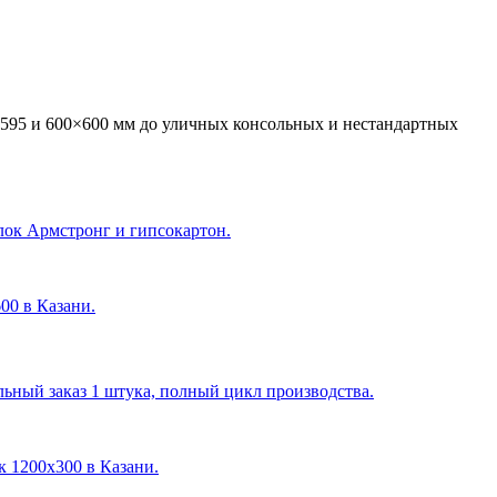
595 и 600×600 мм до уличных консольных и нестандартных
лок Армстронг и гипсокартон.
600 в Казани
.
ный заказ 1 штука, полный цикл производства.
ик 1200х300 в Казани
.