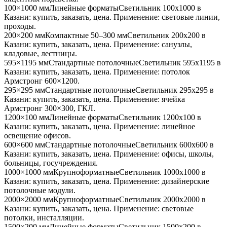
100×1000 мм
Линейные форматы
Светильник
100x1000
в
Казани
: купить, заказать, цена. Применение:
световые линии,
проходы
.
200×200 мм
Компактные 50–300 мм
Светильник
200x200
в
Казани
: купить, заказать, цена. Применение:
санузлы,
кладовые, лестницы
.
595×1195 мм
Стандартные потолочные
Светильник
595x1195
в
Казани
: купить, заказать, цена. Применение:
потолок
Армстронг 600×1200
.
295×295 мм
Стандартные потолочные
Светильник
295x295
в
Казани
: купить, заказать, цена. Применение:
ячейка
Армстронг 300×300, ГКЛ
.
1200×100 мм
Линейные форматы
Светильник
1200x100
в
Казани
: купить, заказать, цена. Применение:
линейное
освещение офисов
.
600×600 мм
Стандартные потолочные
Светильник
600x600
в
Казани
: купить, заказать, цена. Применение:
офисы, школы,
больницы, госучреждения
.
1000×1000 мм
Крупноформатные
Светильник
1000x1000
в
Казани
: купить, заказать, цена. Применение:
дизайнерские
потолочные модули
.
2000×2000 мм
Крупноформатные
Светильник
2000x2000
в
Казани
: купить, заказать, цена. Применение:
световые
потолки, инсталляции
.
1500×200 мм
Линейные форматы
Светильник
1500x200
в