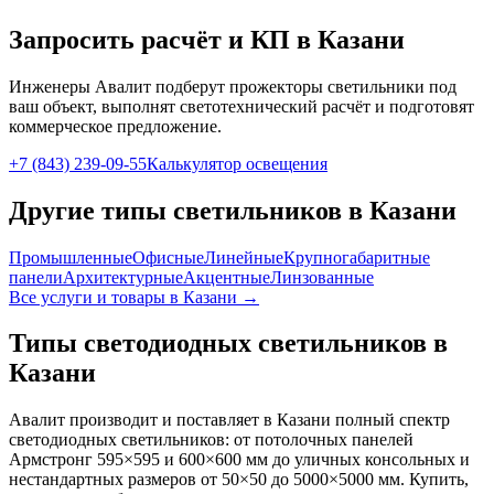
Запросить расчёт и КП
в Казани
Инженеры Авалит подберут
прожекторы
светильники под
ваш объект, выполнят светотехнический расчёт и подготовят
коммерческое предложение.
+7 (843) 239-09-55
Калькулятор освещения
Другие типы светильников
в Казани
Промышленные
Офисные
Линейные
Крупногабаритные
панели
Архитектурные
Акцентные
Линзованные
Все услуги и товары
в Казани
→
Типы светодиодных светильников
в
Казани
Авалит производит и поставляет
в Казани
полный спектр
светодиодных светильников: от потолочных панелей
Армстронг 595×595 и 600×600 мм до уличных консольных и
нестандартных размеров от 50×50 до 5000×5000 мм. Купить,