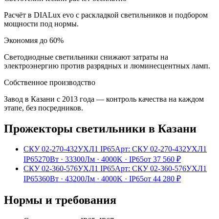
Расчёт в DIALux evo с раскладкой светильников и подбором
мощности под нормы.
Экономия до 60%
Светодиодные светильники снижают затраты на
электроэнергию против разрядных и люминесцентных ламп.
Собственное производство
Завод в Казани с 2013 года — контроль качества на каждом
этапе, без посредников.
Прожекторы
светильники
в Казани
СКУ 02-270-432УХЛ1 IP65
Арт:
СКУ 02-270-432УХЛ1
IP65
270Вт
·
33300Лм
·
4000K
·
IP65
от
37 560
₽
СКУ 02-360-576УХЛ1 IP65
Арт:
СКУ 02-360-576УХЛ1
IP65
360Вт
·
43200Лм
·
4000K
·
IP65
от
44 280
₽
Нормы и требования