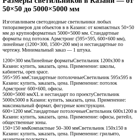
Размеры светильников
в Казани
— от
50×50 до 5000×5000 мм
Изготавливаем светодиодные светильники любых
типоразмеров для объектов в
в Казани
: от компактных 50×50
мм до крупноформатных 5000×5000 мм. Стандартные
форматы под потолок Армстронг (595×595, 600×600 мм),
линейные (1200×300, 1500×200 мм) и нестандартные по
чертежу. Минимальный заказ — 1 штука.
1200×300 мм
Линейные форматы
Светильник
1200x300
в
Казани
: купить, заказать, цена. Применение:
школы,
кабинеты, open space
.
595×595 мм
Стандартные потолочные
Светильник
595x595
в
Казани
: купить, заказать, цена. Применение:
потолок
Армстронг 600×600, офисы
.
5000×5000 мм
XL и нестандарт по проекту
Светильник
5000x5000
в Казани
: купить, заказать, цена. Применение:
максимальный формат, фигурные конструкции
.
600×1200 мм
Стандартные потолочные
Светильник
600x1200
в
Казани
: купить, заказать, цена. Применение:
офисы, ритейл,
общественные зоны
.
150×150 мм
Компактные 50–300 мм
Светильник
150x150
в
Казани
: купить, заказать, цена. Применение:
грильято,
акцентная подсветка
.