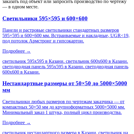
заказать под объект или запросить производство по чертежу
— в одном месте.
Светильники 595×595 и 600×600
Панели и растровые светильники стандартных размеров
595×595 и 600×600 мм. Встраиваемые и накладные, UGR<19,
под потолок Армстронг и гипсокартон.
Подробнее →
светильник 595х595 в Казани. светильник 600х600 в Казани.
светодиодная панель 595х595 в Казани. светодиодная панель
600х600 в Казани
.
Нестандартные размеры от 50×50 до 5000×5000
мм
Светильники любых размеров по чертежам заказчика — от
компактных 50×50 мм до крупноформатных 5000×5000 мм.
Минимальный заказ 1 штука, полный цикл производства.
Подробнее →
светильник нестандартного размера в Казани. светильник на