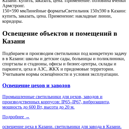
Казани
: купить, заказать, цена. Применение:
половина ячейки
Армстронг
.
150×590 мм
Линейные форматы
Светильник
150x590
в Казани
:
купить, заказать, цена. Применение:
накладные линии,
коридоры
.
Освещение объектов и помещений
в
Казани
Подбираем и производим светильники под конкретную задачу
в
в Казани
: школы и детские сады, больницы и поликлиники,
спортзалы и стадионы, офисы и бизнес-центры, склады и
паркинги, цеха и АЗС, ЖКХ и придомовые территории.
Учитываем нормы освещённости и условия эксплуатации.
Освещение цехов и заводов
Промышленные светильники для цехов, заводов и
производственных корпусов: IP65–IP67, виброзащита,
мощность до 600 Вт, высота до 20 м.
Подробнее →
освещение цеха в Казани. светильники для завода в Казани.