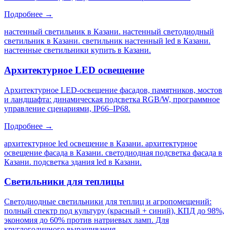
Подробнее →
настенный светильник в Казани. настенный светодиодный
светильник в Казани. светильник настенный led в Казани.
настенные светильники купить в Казани
.
Архитектурное LED освещение
Архитектурное LED-освещение фасадов, памятников, мостов
и ландшафта: динамическая подсветка RGB/W, программное
управление сценариями, IP66–IP68.
Подробнее →
архитектурное led освещение в Казани. архитектурное
освещение фасада в Казани. светодиодная подсветка фасада в
Казани. подсветка здания led в Казани
.
Светильники для теплицы
Светодиодные светильники для теплиц и агропомещений:
полный спектр под культуру (красный + синий), КПД до 98%,
экономия до 60% против натриевых ламп. Для
круглогодичного выращивания.