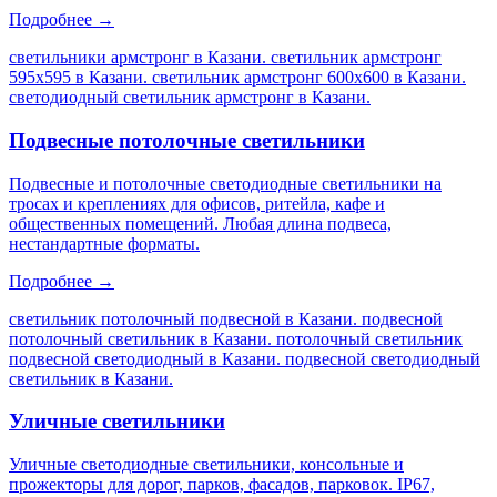
Подробнее →
светильники армстронг в Казани. светильник армстронг
595х595 в Казани. светильник армстронг 600х600 в Казани.
светодиодный светильник армстронг в Казани
.
Подвесные потолочные светильники
Подвесные и потолочные светодиодные светильники на
тросах и креплениях для офисов, ритейла, кафе и
общественных помещений. Любая длина подвеса,
нестандартные форматы.
Подробнее →
светильник потолочный подвесной в Казани. подвесной
потолочный светильник в Казани. потолочный светильник
подвесной светодиодный в Казани. подвесной светодиодный
светильник в Казани
.
Уличные светильники
Уличные светодиодные светильники, консольные и
прожекторы для дорог, парков, фасадов, парковок. IP67,