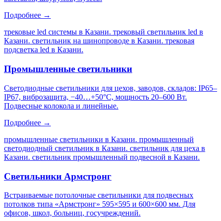
Подробнее →
трековые led системы в Казани. трековый светильник led в
Казани. светильник на шинопроводе в Казани. трековая
подсветка led в Казани
.
Промышленные светильники
Светодиодные светильники для цехов, заводов, складов: IP65–
IP67, виброзащита, −40…+50°C, мощность 20–600 Вт.
Подвесные колокола и линейные.
Подробнее →
промышленные светильники в Казани. промышленный
светодиодный светильник в Казани. светильник для цеха в
Казани. светильник промышленный подвесной в Казани
.
Светильники Армстронг
Встраиваемые потолочные светильники для подвесных
потолков типа «Армстронг» 595×595 и 600×600 мм. Для
офисов, школ, больниц, госучреждений.