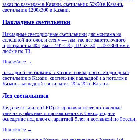
заказ по размерам в Казани. светильник 50х50 в Казани.
светильник 1200х300 в Казани
.
Накладные светильники
Накладные светодиодные светильники для монтажа на
сплошной потолок и стену — там, где нет запотолочного
пространства. Форматы 595×595, 1195×180, 1200×300 мм и
любые по ТЗ.
Подробнее →
накладной светильник в Казани. накладной светодиодный
светильник в Казани. светильник накладной на потолок в
Казани. накладной светильник 595х595 в Казани
.
Лед светильники
Лед-светильники (LED) от производителя: потолочные,
уличные, офисные и промышленные. Светодиодное
освещение под ключ с гарантией 5 лет и доставкой по России.
Подробнее →