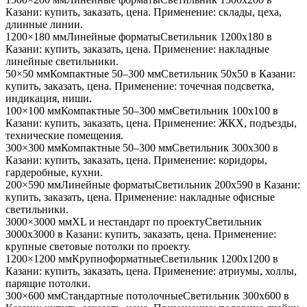
Казани
: купить, заказать, цена. Применение:
склады, цеха,
длинные линии
.
1200×180 мм
Линейные форматы
Светильник
1200x180
в
Казани
: купить, заказать, цена. Применение:
накладные
линейные светильники
.
50×50 мм
Компактные 50–300 мм
Светильник
50x50
в Казани
:
купить, заказать, цена. Применение:
точечная подсветка,
индикация, ниши
.
100×100 мм
Компактные 50–300 мм
Светильник
100x100
в
Казани
: купить, заказать, цена. Применение:
ЖКХ, подъезды,
технические помещения
.
300×300 мм
Компактные 50–300 мм
Светильник
300x300
в
Казани
: купить, заказать, цена. Применение:
коридоры,
гардеробные, кухни
.
200×590 мм
Линейные форматы
Светильник
200x590
в Казани
:
купить, заказать, цена. Применение:
накладные офисные
светильники
.
3000×3000 мм
XL и нестандарт по проекту
Светильник
3000x3000
в Казани
: купить, заказать, цена. Применение:
крупные световые потолки по проекту
.
1200×1200 мм
Крупноформатные
Светильник
1200x1200
в
Казани
: купить, заказать, цена. Применение:
атриумы, холлы,
парящие потолки
.
300×600 мм
Стандартные потолочные
Светильник
300x600
в