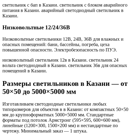
светильник с бап в Казани. светильник с блоком аварийного
питания в Казани. аварийный светодиодный светильник в
Казани
.
Низковольтные 12/24/36В
Низковольтные светильники 12В, 24В, 36В для влажных и
опасных помещений: бани, бассейны, погреба, цеха
повышенной опасности. Электробезопасность по ПУЭ.
низковольтный светильник 12в в Казани. светильник 24
вольта светодиодный в Казани. светильник 36в для опасных
помещений в Казани
.
Размеры светильников
в Казани
— от
50×50 до 5000×5000 мм
Изготавливаем светодиодные светильники любых
типоразмеров для объектов в
в Казани
: от компактных 50×50
мм до крупноформатных 5000×5000 мм. Стандартные
форматы под потолок Армстронг (595×595, 600×600 мм),
линейные (1200×300, 1500×200 мм) и нестандартные по
чертежу. Минимальный заказ — 1 штука.