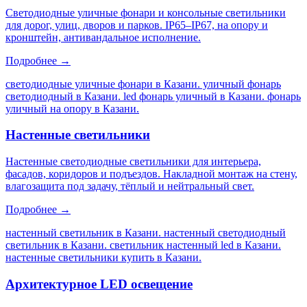
Светодиодные уличные фонари и консольные светильники
для дорог, улиц, дворов и парков. IP65–IP67, на опору и
кронштейн, антивандальное исполнение.
Подробнее →
светодиодные уличные фонари в Казани. уличный фонарь
светодиодный в Казани. led фонарь уличный в Казани. фонарь
уличный на опору в Казани
.
Настенные светильники
Настенные светодиодные светильники для интерьера,
фасадов, коридоров и подъездов. Накладной монтаж на стену,
влагозащита под задачу, тёплый и нейтральный свет.
Подробнее →
настенный светильник в Казани. настенный светодиодный
светильник в Казани. светильник настенный led в Казани.
настенные светильники купить в Казани
.
Архитектурное LED освещение