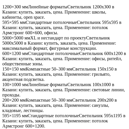
1200×300 мм
Линейные форматы
Светильник
1200x300
в
Казани
: купить, заказать, цена. Применение:
школы,
кабинеты, open space
.
595×595 мм
Стандартные потолочные
Светильник
595x595
в
Казани
: купить, заказать, цена. Применение:
потолок
Армстронг 600×600, офисы
.
5000×5000 мм
XL и нестандарт по проекту
Светильник
5000x5000
в Казани
: купить, заказать, цена. Применение:
максимальный формат, фигурные конструкции
.
600×1200 мм
Стандартные потолочные
Светильник
600x1200
в
Казани
: купить, заказать, цена. Применение:
офисы, ритейл,
общественные зоны
.
150×150 мм
Компактные 50–300 мм
Светильник
150x150
в
Казани
: купить, заказать, цена. Применение:
грильято,
акцентная подсветка
.
100×1000 мм
Линейные форматы
Светильник
100x1000
в
Казани
: купить, заказать, цена. Применение:
световые линии,
проходы
.
200×200 мм
Компактные 50–300 мм
Светильник
200x200
в
Казани
: купить, заказать, цена. Применение:
санузлы,
кладовые, лестницы
.
595×1195 мм
Стандартные потолочные
Светильник
595x1195
в
Казани
: купить, заказать, цена. Применение:
потолок
Армстронг 600×1200
.