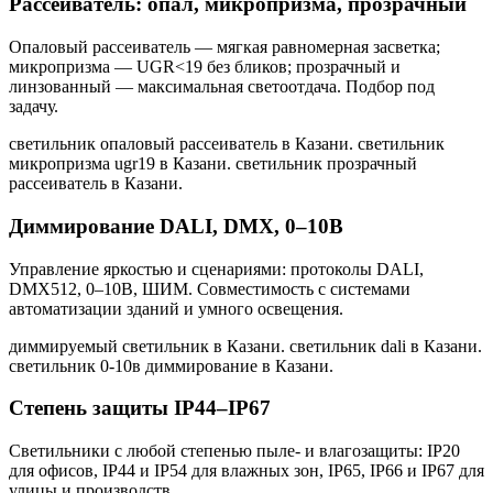
Рассеиватель: опал, микропризма, прозрачный
Опаловый рассеиватель — мягкая равномерная засветка;
микропризма — UGR<19 без бликов; прозрачный и
линзованный — максимальная светоотдача. Подбор под
задачу.
светильник опаловый рассеиватель в Казани. светильник
микропризма ugr19 в Казани. светильник прозрачный
рассеиватель в Казани
.
Диммирование DALI, DMX, 0–10В
Управление яркостью и сценариями: протоколы DALI,
DMX512, 0–10В, ШИМ. Совместимость с системами
автоматизации зданий и умного освещения.
диммируемый светильник в Казани. светильник dali в Казани.
светильник 0-10в диммирование в Казани
.
Степень защиты IP44–IP67
Светильники с любой степенью пыле- и влагозащиты: IP20
для офисов, IP44 и IP54 для влажных зон, IP65, IP66 и IP67 для
улицы и производств.