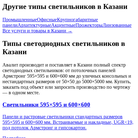
Другие типы светильников
в Казани
Промышленные
Офисные
Крупногабаритные
панели
Архитектурные
Акцентные
Прожекторы
Линзованные
Все услуги и товары
в Казани
→
Типы светодиодных светильников
в
Казани
Авалит производит и поставляет
в Казани
полный спектр
светодиодных светильников: от потолочных панелей
Армстронг 595×595 и 600×600 мм до уличных консольных и
нестандартных размеров от 50×50 до 5000×5000 мм. Купить,
заказать под объект или запросить производство по чертежу
— в одном месте.
Светильники 595×595 и 600×600
Панели и растровые светильники стандартных размеров
595×595 и 600×600 мм. Встраиваемые и накладные, UGR<19,
под потолок Армстронг и гипсокартон.