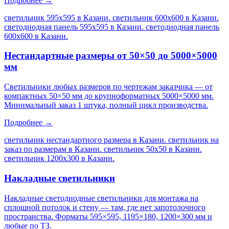
Подробнее →
светильник 595х595 в Казани. светильник 600х600 в Казани.
светодиодная панель 595х595 в Казани. светодиодная панель
600х600 в Казани
.
Нестандартные размеры от 50×50 до 5000×5000
мм
Светильники любых размеров по чертежам заказчика — от
компактных 50×50 мм до крупноформатных 5000×5000 мм.
Минимальный заказ 1 штука, полный цикл производства.
Подробнее →
светильник нестандартного размера в Казани. светильник на
заказ по размерам в Казани. светильник 50х50 в Казани.
светильник 1200х300 в Казани
.
Накладные светильники
Накладные светодиодные светильники для монтажа на
сплошной потолок и стену — там, где нет запотолочного
пространства. Форматы 595×595, 1195×180, 1200×300 мм и
любые по ТЗ.