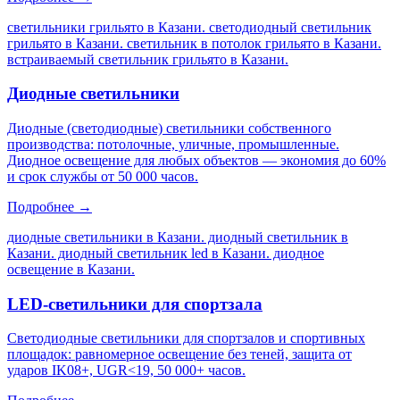
светильники грильято в Казани. светодиодный светильник
грильято в Казани. светильник в потолок грильято в Казани.
встраиваемый светильник грильято в Казани
.
Диодные светильники
Диодные (светодиодные) светильники собственного
производства: потолочные, уличные, промышленные.
Диодное освещение для любых объектов — экономия до 60%
и срок службы от 50 000 часов.
Подробнее →
диодные светильники в Казани. диодный светильник в
Казани. диодный светильник led в Казани. диодное
освещение в Казани
.
LED-светильники для спортзала
Светодиодные светильники для спортзалов и спортивных
площадок: равномерное освещение без теней, защита от
ударов IK08+, UGR<19, 50 000+ часов.