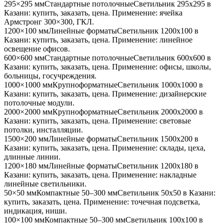
295×295 мм
Стандартные потолочные
Светильник
295x295
в
Казани
: купить, заказать, цена. Применение:
ячейка
Армстронг 300×300, ГКЛ
.
1200×100 мм
Линейные форматы
Светильник
1200x100
в
Казани
: купить, заказать, цена. Применение:
линейное
освещение офисов
.
600×600 мм
Стандартные потолочные
Светильник
600x600
в
Казани
: купить, заказать, цена. Применение:
офисы, школы,
больницы, госучреждения
.
1000×1000 мм
Крупноформатные
Светильник
1000x1000
в
Казани
: купить, заказать, цена. Применение:
дизайнерские
потолочные модули
.
2000×2000 мм
Крупноформатные
Светильник
2000x2000
в
Казани
: купить, заказать, цена. Применение:
световые
потолки, инсталляции
.
1500×200 мм
Линейные форматы
Светильник
1500x200
в
Казани
: купить, заказать, цена. Применение:
склады, цеха,
длинные линии
.
1200×180 мм
Линейные форматы
Светильник
1200x180
в
Казани
: купить, заказать, цена. Применение:
накладные
линейные светильники
.
50×50 мм
Компактные 50–300 мм
Светильник
50x50
в Казани
:
купить, заказать, цена. Применение:
точечная подсветка,
индикация, ниши
.
100×100 мм
Компактные 50–300 мм
Светильник
100x100
в