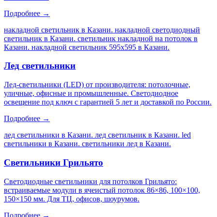
Подробнее →
накладной светильник в Казани. накладной светодиодный
светильник в Казани. светильник накладной на потолок в
Казани. накладной светильник 595х595 в Казани
.
Лед светильники
Лед-светильники (LED) от производителя: потолочные,
уличные, офисные и промышленные. Светодиодное
освещение под ключ с гарантией 5 лет и доставкой по России.
Подробнее →
лед светильники в Казани. лед светильник в Казани. led
светильники в Казани. светильники лед в Казани
.
Светильники Грильято
Светодиодные светильники для потолков Грильято:
встраиваемые модули в ячеистый потолок 86×86, 100×100,
150×150 мм. Для ТЦ, офисов, шоурумов.
Подробнее →