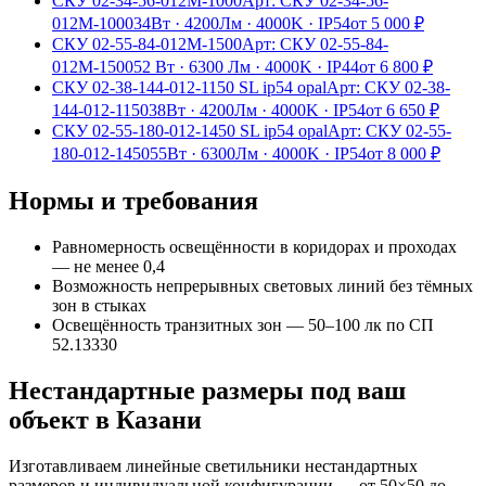
СКУ 02-34-56-012М-1000
Арт:
СКУ 02-34-56-
012М-1000
34Вт
·
4200Лм
·
4000K
·
IP54
от
5 000
₽
СКУ 02-55-84-012М-1500
Арт:
СКУ 02-55-84-
012М-1500
52 Вт
·
6300 Лм
·
4000K
·
IP44
от
6 800
₽
СКУ 02-38-144-012-1150 SL ip54 opal
Арт:
СКУ 02-38-
144-012-1150
38Вт
·
4200Лм
·
4000K
·
IP54
от
6 650
₽
СКУ 02-55-180-012-1450 SL ip54 opal
Арт:
СКУ 02-55-
180-012-1450
55Вт
·
6300Лм
·
4000K
·
IP54
от
8 000
₽
Нормы и требования
Равномерность освещённости в коридорах и проходах
— не менее 0,4
Возможность непрерывных световых линий без тёмных
зон в стыках
Освещённость транзитных зон — 50–100 лк по СП
52.13330
Нестандартные размеры под ваш
объект
в Казани
Изготавливаем
линейные
светильники нестандартных
размеров и индивидуальной конфигурации — от 50×50 до