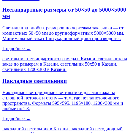
Нестандартные размеры от 50×50 до 5000×5000
мм
Светильники любых размеров по чертежам заказчика — от
компактных 50×50 мм до крупноформатных 5000×5000 мм.
Минимальный заказ 1 штука, полный цикл производства.
Подробнее →
светильник нестандартного размера в Казани. светильник на
заказ по размерам в Казани. светильник 50х50 в Казани.
светильник 1200х300 в Казани
.
Накладные светильники
Накладные светодиодные светильники для монтажа на
сплошной потолок и стену — там, где нет запотолочного
пространства. Форматы 595×595, 1195×180, 1200×300 мм и
любые по ТЗ.
Подробнее →
накладной светильник в Казани. накладной светодиодный