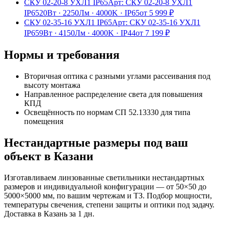
СКУ 02-20-8 УХЛ1 IP65
Арт:
СКУ 02-20-8 УХЛ1
IP65
20Вт
·
2250Лм
·
4000K
·
IP65
от
5 999
₽
СКУ 02-35-16 УХЛ1 IP65
Арт:
СКУ 02-35-16 УХЛ1
IP65
9Вт
·
4150Лм
·
4000K
·
IP44
от
7 199
₽
Нормы и требования
Вторичная оптика с разными углами рассеивания под
высоту монтажа
Направленное распределение света для повышения
КПД
Освещённость по нормам СП 52.13330 для типа
помещения
Нестандартные размеры под ваш
объект
в Казани
Изготавливаем
линзованные
светильники нестандартных
размеров и индивидуальной конфигурации — от 50×50 до
5000×5000 мм, по вашим чертежам и ТЗ. Подбор мощности,
температуры свечения, степени защиты и оптики под задачу.
Доставка
в Казань
за
1
дн.