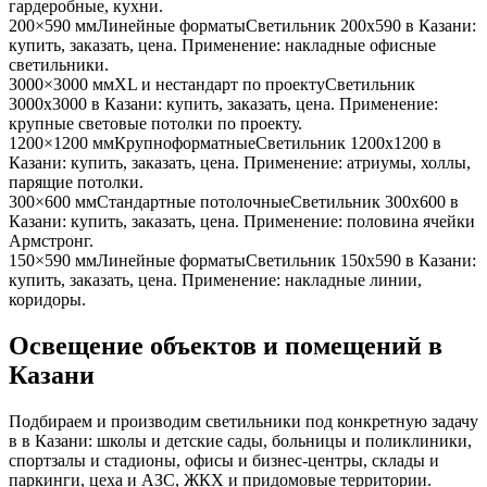
гардеробные, кухни
.
200×590 мм
Линейные форматы
Светильник
200x590
в Казани
:
купить, заказать, цена. Применение:
накладные офисные
светильники
.
3000×3000 мм
XL и нестандарт по проекту
Светильник
3000x3000
в Казани
: купить, заказать, цена. Применение:
крупные световые потолки по проекту
.
1200×1200 мм
Крупноформатные
Светильник
1200x1200
в
Казани
: купить, заказать, цена. Применение:
атриумы, холлы,
парящие потолки
.
300×600 мм
Стандартные потолочные
Светильник
300x600
в
Казани
: купить, заказать, цена. Применение:
половина ячейки
Армстронг
.
150×590 мм
Линейные форматы
Светильник
150x590
в Казани
:
купить, заказать, цена. Применение:
накладные линии,
коридоры
.
Освещение объектов и помещений
в
Казани
Подбираем и производим светильники под конкретную задачу
в
в Казани
: школы и детские сады, больницы и поликлиники,
спортзалы и стадионы, офисы и бизнес-центры, склады и
паркинги, цеха и АЗС, ЖКХ и придомовые территории.