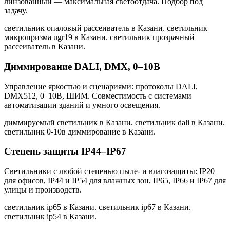
линзованный — максимальная светоотдача. Подбор под
задачу.
светильник опаловый рассеиватель в Казани. светильник
микропризма ugr19 в Казани. светильник прозрачный
рассеиватель в Казани
.
Диммирование DALI, DMX, 0–10В
Управление яркостью и сценариями: протоколы DALI,
DMX512, 0–10В, ШИМ. Совместимость с системами
автоматизации зданий и умного освещения.
диммируемый светильник в Казани. светильник dali в Казани.
светильник 0-10в диммирование в Казани
.
Степень защиты IP44–IP67
Светильники с любой степенью пыле- и влагозащиты: IP20
для офисов, IP44 и IP54 для влажных зон, IP65, IP66 и IP67 для
улицы и производств.
светильник ip65 в Казани. светильник ip67 в Казани.
светильник ip54 в Казани
.