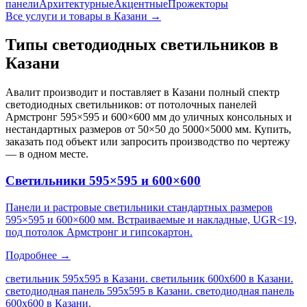
панели
Архитектурные
Акцентные
Прожекторы
Все услуги и товары
в Казани
→
Типы светодиодных светильников
в
Казани
Авалит производит и поставляет
в Казани
полный спектр
светодиодных светильников: от потолочных панелей
Армстронг 595×595 и 600×600 мм до уличных консольных и
нестандартных размеров от 50×50 до 5000×5000 мм. Купить,
заказать под объект или запросить производство по чертежу
— в одном месте.
Светильники 595×595 и 600×600
Панели и растровые светильники стандартных размеров
595×595 и 600×600 мм. Встраиваемые и накладные, UGR<19,
под потолок Армстронг и гипсокартон.
Подробнее →
светильник 595х595 в Казани. светильник 600х600 в Казани.
светодиодная панель 595х595 в Казани. светодиодная панель
600х600 в Казани
.