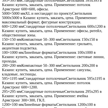
595×595 мм
Стандартные потолочные
Светильник
595x595
в
Казани
: купить, заказать, цена. Применение:
потолок
Армстронг 600×600, офисы
.
5000×5000 мм
XL и нестандарт по проекту
Светильник
5000x5000
в Казани
: купить, заказать, цена. Применение:
максимальный формат, фигурные конструкции
.
600×1200 мм
Стандартные потолочные
Светильник
600x1200
в
Казани
: купить, заказать, цена. Применение:
офисы, ритейл,
общественные зоны
.
150×150 мм
Компактные 50–300 мм
Светильник
150x150
в
Казани
: купить, заказать, цена. Применение:
грильято,
акцентная подсветка
.
100×1000 мм
Линейные форматы
Светильник
100x1000
в
Казани
: купить, заказать, цена. Применение:
световые линии,
проходы
.
200×200 мм
Компактные 50–300 мм
Светильник
200x200
в
Казани
: купить, заказать, цена. Применение:
санузлы,
кладовые, лестницы
.
595×1195 мм
Стандартные потолочные
Светильник
595x1195
в
Казани
: купить, заказать, цена. Применение:
потолок
Армстронг 600×1200
.
295×295 мм
Стандартные потолочные
Светильник
295x295
в
Казани
: купить, заказать, цена. Применение:
ячейка
Армстронг 300×300, ГКЛ
.
1200×100 мм
Линейные форматы
Светильник
1200x100
в