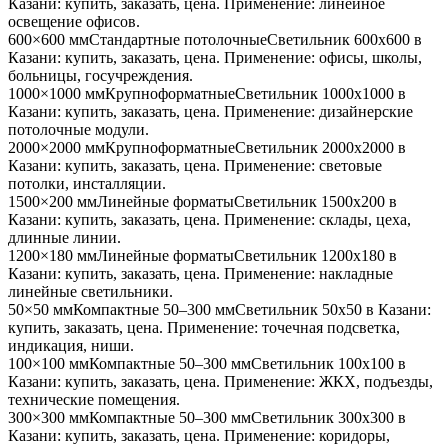
Казани
: купить, заказать, цена. Применение:
линейное
освещение офисов
.
600×600 мм
Стандартные потолочные
Светильник
600x600
в
Казани
: купить, заказать, цена. Применение:
офисы, школы,
больницы, госучреждения
.
1000×1000 мм
Крупноформатные
Светильник
1000x1000
в
Казани
: купить, заказать, цена. Применение:
дизайнерские
потолочные модули
.
2000×2000 мм
Крупноформатные
Светильник
2000x2000
в
Казани
: купить, заказать, цена. Применение:
световые
потолки, инсталляции
.
1500×200 мм
Линейные форматы
Светильник
1500x200
в
Казани
: купить, заказать, цена. Применение:
склады, цеха,
длинные линии
.
1200×180 мм
Линейные форматы
Светильник
1200x180
в
Казани
: купить, заказать, цена. Применение:
накладные
линейные светильники
.
50×50 мм
Компактные 50–300 мм
Светильник
50x50
в Казани
:
купить, заказать, цена. Применение:
точечная подсветка,
индикация, ниши
.
100×100 мм
Компактные 50–300 мм
Светильник
100x100
в
Казани
: купить, заказать, цена. Применение:
ЖКХ, подъезды,
технические помещения
.
300×300 мм
Компактные 50–300 мм
Светильник
300x300
в
Казани
: купить, заказать, цена. Применение:
коридоры,