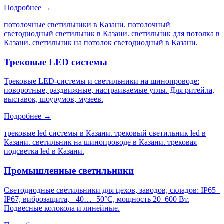
Подробнее →
потолочные светильники в Казани. потолочный
светодиодный светильник в Казани. светильник для потолка в
Казани. светильник на потолок светодиодный в Казани
.
Трековые LED системы
Трековые LED-системы и светильники на шинопроводе:
поворотные, раздвижные, настраиваемые углы. Для ритейла,
выставок, шоурумов, музеев.
Подробнее →
трековые led системы в Казани. трековый светильник led в
Казани. светильник на шинопроводе в Казани. трековая
подсветка led в Казани
.
Промышленные светильники
Светодиодные светильники для цехов, заводов, складов: IP65–
IP67, виброзащита, −40…+50°C, мощность 20–600 Вт.
Подвесные колокола и линейные.