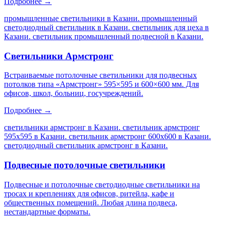
Подробнее →
промышленные светильники в Казани. промышленный
светодиодный светильник в Казани. светильник для цеха в
Казани. светильник промышленный подвесной в Казани
.
Светильники Армстронг
Встраиваемые потолочные светильники для подвесных
потолков типа «Армстронг» 595×595 и 600×600 мм. Для
офисов, школ, больниц, госучреждений.
Подробнее →
светильники армстронг в Казани. светильник армстронг
595х595 в Казани. светильник армстронг 600х600 в Казани.
светодиодный светильник армстронг в Казани
.
Подвесные потолочные светильники
Подвесные и потолочные светодиодные светильники на
тросах и креплениях для офисов, ритейла, кафе и
общественных помещений. Любая длина подвеса,
нестандартные форматы.