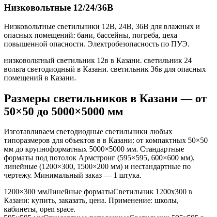
Низковольтные 12/24/36В
Низковольтные светильники 12В, 24В, 36В для влажных и
опасных помещений: бани, бассейны, погреба, цеха
повышенной опасности. Электробезопасность по ПУЭ.
низковольтный светильник 12в в Казани. светильник 24
вольта светодиодный в Казани. светильник 36в для опасных
помещений в Казани
.
Размеры светильников
в Казани
— от
50×50 до 5000×5000 мм
Изготавливаем светодиодные светильники любых
типоразмеров для объектов в
в Казани
: от компактных 50×50
мм до крупноформатных 5000×5000 мм. Стандартные
форматы под потолок Армстронг (595×595, 600×600 мм),
линейные (1200×300, 1500×200 мм) и нестандартные по
чертежу. Минимальный заказ — 1 штука.
1200×300 мм
Линейные форматы
Светильник
1200x300
в
Казани
: купить, заказать, цена. Применение:
школы,
кабинеты, open space
.