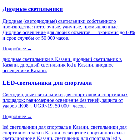
Диодные светильники
Диодные (светодиодные) светильники собственного
производства: потолочные, уличные, промышленные.
Диодное освещение для любых объектов — экономия до 60%
и срок службы от 50 000 часов.
Подробнее →
диодные светильники в Казани. диодный светильник в
Казани. диодный светильник led в Казани. диодное
освещение в Казани
.
LED-светильники для спортзала
Светодиодные светильники для спортзалов и спортивных
площадок: равномерное освещение без теней, защита от
ударов IK08+, UGR<19, 50 000+ часов.
Подробнее →
led светильники для спортзала в Казани. светильники для
спортивного зала в Казани. освещение спортивного зала
светодиодное в Казани. светильник для спортзала led в