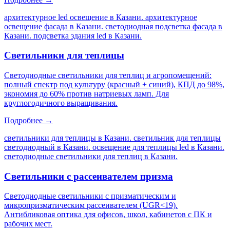
архитектурное led освещение в Казани. архитектурное
освещение фасада в Казани. светодиодная подсветка фасада в
Казани. подсветка здания led в Казани
.
Светильники для теплицы
Светодиодные светильники для теплиц и агропомещений:
полный спектр под культуру (красный + синий), КПД до 98%,
экономия до 60% против натриевых ламп. Для
круглогодичного выращивания.
Подробнее →
светильники для теплицы в Казани. светильник для теплицы
светодиодный в Казани. освещение для теплицы led в Казани.
светодиодные светильники для теплиц в Казани
.
Светильники с рассеивателем призма
Светодиодные светильники с призматическим и
микропризматическим рассеивателем (UGR<19).
Антибликовая оптика для офисов, школ, кабинетов с ПК и
рабочих мест.