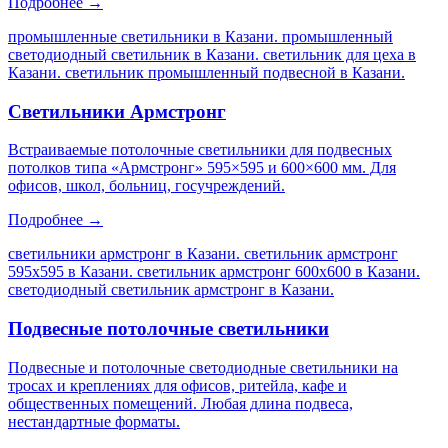
Подробнее →
промышленные светильники в Казани. промышленный
светодиодный светильник в Казани. светильник для цеха в
Казани. светильник промышленный подвесной в Казани
.
Светильники Армстронг
Встраиваемые потолочные светильники для подвесных
потолков типа «Армстронг» 595×595 и 600×600 мм. Для
офисов, школ, больниц, госучреждений.
Подробнее →
светильники армстронг в Казани. светильник армстронг
595х595 в Казани. светильник армстронг 600х600 в Казани.
светодиодный светильник армстронг в Казани
.
Подвесные потолочные светильники
Подвесные и потолочные светодиодные светильники на
тросах и креплениях для офисов, ритейла, кафе и
общественных помещений. Любая длина подвеса,
нестандартные форматы.