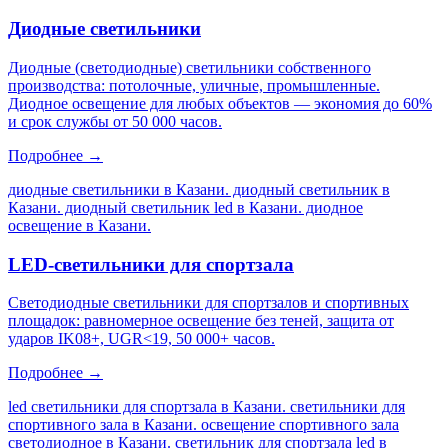
Диодные светильники
Диодные (светодиодные) светильники собственного
производства: потолочные, уличные, промышленные.
Диодное освещение для любых объектов — экономия до 60%
и срок службы от 50 000 часов.
Подробнее →
диодные светильники в Казани. диодный светильник в
Казани. диодный светильник led в Казани. диодное
освещение в Казани
.
LED-светильники для спортзала
Светодиодные светильники для спортзалов и спортивных
площадок: равномерное освещение без теней, защита от
ударов IK08+, UGR<19, 50 000+ часов.
Подробнее →
led светильники для спортзала в Казани. светильники для
спортивного зала в Казани. освещение спортивного зала
светодиодное в Казани. светильник для спортзала led в