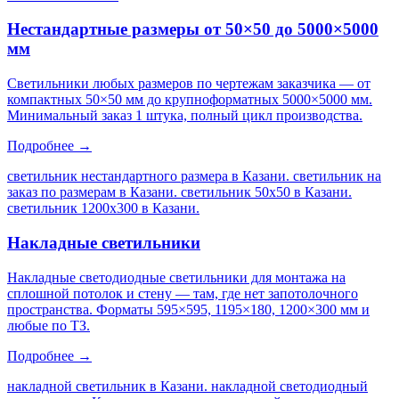
Нестандартные размеры от 50×50 до 5000×5000
мм
Светильники любых размеров по чертежам заказчика — от
компактных 50×50 мм до крупноформатных 5000×5000 мм.
Минимальный заказ 1 штука, полный цикл производства.
Подробнее →
светильник нестандартного размера в Казани. светильник на
заказ по размерам в Казани. светильник 50х50 в Казани.
светильник 1200х300 в Казани
.
Накладные светильники
Накладные светодиодные светильники для монтажа на
сплошной потолок и стену — там, где нет запотолочного
пространства. Форматы 595×595, 1195×180, 1200×300 мм и
любые по ТЗ.
Подробнее →
накладной светильник в Казани. накладной светодиодный