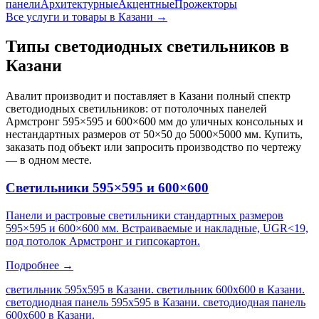
панели
Архитектурные
Акцентные
Прожекторы
Все услуги и товары
в Казани
→
Типы светодиодных светильников
в
Казани
Авалит производит и поставляет
в Казани
полный спектр
светодиодных светильников: от потолочных панелей
Армстронг 595×595 и 600×600 мм до уличных консольных и
нестандартных размеров от 50×50 до 5000×5000 мм. Купить,
заказать под объект или запросить производство по чертежу
— в одном месте.
Светильники 595×595 и 600×600
Панели и растровые светильники стандартных размеров
595×595 и 600×600 мм. Встраиваемые и накладные, UGR<19,
под потолок Армстронг и гипсокартон.
Подробнее →
светильник 595х595 в Казани. светильник 600х600 в Казани.
светодиодная панель 595х595 в Казани. светодиодная панель
600х600 в Казани
.