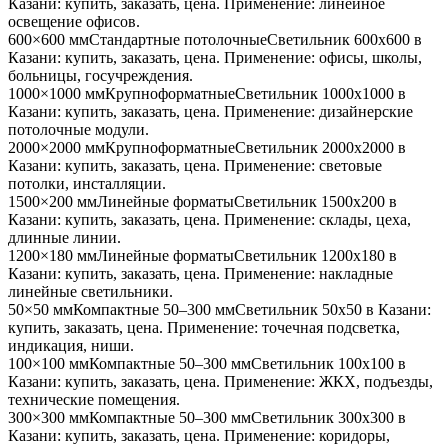
Казани
: купить, заказать, цена. Применение:
линейное
освещение офисов
.
600×600 мм
Стандартные потолочные
Светильник
600x600
в
Казани
: купить, заказать, цена. Применение:
офисы, школы,
больницы, госучреждения
.
1000×1000 мм
Крупноформатные
Светильник
1000x1000
в
Казани
: купить, заказать, цена. Применение:
дизайнерские
потолочные модули
.
2000×2000 мм
Крупноформатные
Светильник
2000x2000
в
Казани
: купить, заказать, цена. Применение:
световые
потолки, инсталляции
.
1500×200 мм
Линейные форматы
Светильник
1500x200
в
Казани
: купить, заказать, цена. Применение:
склады, цеха,
длинные линии
.
1200×180 мм
Линейные форматы
Светильник
1200x180
в
Казани
: купить, заказать, цена. Применение:
накладные
линейные светильники
.
50×50 мм
Компактные 50–300 мм
Светильник
50x50
в Казани
:
купить, заказать, цена. Применение:
точечная подсветка,
индикация, ниши
.
100×100 мм
Компактные 50–300 мм
Светильник
100x100
в
Казани
: купить, заказать, цена. Применение:
ЖКХ, подъезды,
технические помещения
.
300×300 мм
Компактные 50–300 мм
Светильник
300x300
в
Казани
: купить, заказать, цена. Применение:
коридоры,