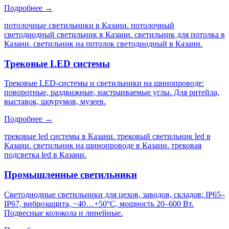
Подробнее →
потолочные светильники в Казани. потолочный
светодиодный светильник в Казани. светильник для потолка в
Казани. светильник на потолок светодиодный в Казани
.
Трековые LED системы
Трековые LED-системы и светильники на шинопроводе:
поворотные, раздвижные, настраиваемые углы. Для ритейла,
выставок, шоурумов, музеев.
Подробнее →
трековые led системы в Казани. трековый светильник led в
Казани. светильник на шинопроводе в Казани. трековая
подсветка led в Казани
.
Промышленные светильники
Светодиодные светильники для цехов, заводов, складов: IP65–
IP67, виброзащита, −40…+50°C, мощность 20–600 Вт.
Подвесные колокола и линейные.