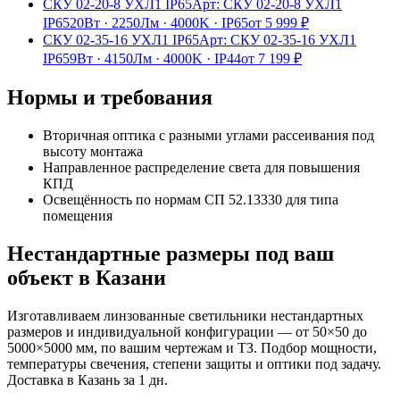
СКУ 02-20-8 УХЛ1 IP65
Арт:
СКУ 02-20-8 УХЛ1
IP65
20Вт
·
2250Лм
·
4000K
·
IP65
от
5 999
₽
СКУ 02-35-16 УХЛ1 IP65
Арт:
СКУ 02-35-16 УХЛ1
IP65
9Вт
·
4150Лм
·
4000K
·
IP44
от
7 199
₽
Нормы и требования
Вторичная оптика с разными углами рассеивания под
высоту монтажа
Направленное распределение света для повышения
КПД
Освещённость по нормам СП 52.13330 для типа
помещения
Нестандартные размеры под ваш
объект
в Казани
Изготавливаем
линзованные
светильники нестандартных
размеров и индивидуальной конфигурации — от 50×50 до
5000×5000 мм, по вашим чертежам и ТЗ. Подбор мощности,
температуры свечения, степени защиты и оптики под задачу.
Доставка
в Казань
за
1
дн.