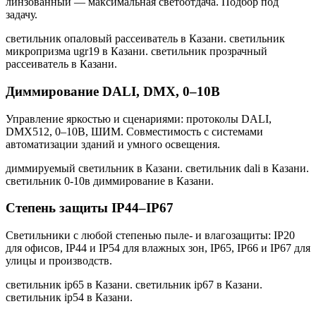
линзованный — максимальная светоотдача. Подбор под
задачу.
светильник опаловый рассеиватель в Казани. светильник
микропризма ugr19 в Казани. светильник прозрачный
рассеиватель в Казани
.
Диммирование DALI, DMX, 0–10В
Управление яркостью и сценариями: протоколы DALI,
DMX512, 0–10В, ШИМ. Совместимость с системами
автоматизации зданий и умного освещения.
диммируемый светильник в Казани. светильник dali в Казани.
светильник 0-10в диммирование в Казани
.
Степень защиты IP44–IP67
Светильники с любой степенью пыле- и влагозащиты: IP20
для офисов, IP44 и IP54 для влажных зон, IP65, IP66 и IP67 для
улицы и производств.
светильник ip65 в Казани. светильник ip67 в Казани.
светильник ip54 в Казани
.