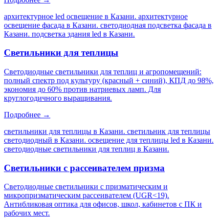
архитектурное led освещение в Казани. архитектурное
освещение фасада в Казани. светодиодная подсветка фасада в
Казани. подсветка здания led в Казани
.
Светильники для теплицы
Светодиодные светильники для теплиц и агропомещений:
полный спектр под культуру (красный + синий), КПД до 98%,
экономия до 60% против натриевых ламп. Для
круглогодичного выращивания.
Подробнее →
светильники для теплицы в Казани. светильник для теплицы
светодиодный в Казани. освещение для теплицы led в Казани.
светодиодные светильники для теплиц в Казани
.
Светильники с рассеивателем призма
Светодиодные светильники с призматическим и
микропризматическим рассеивателем (UGR<19).
Антибликовая оптика для офисов, школ, кабинетов с ПК и
рабочих мест.