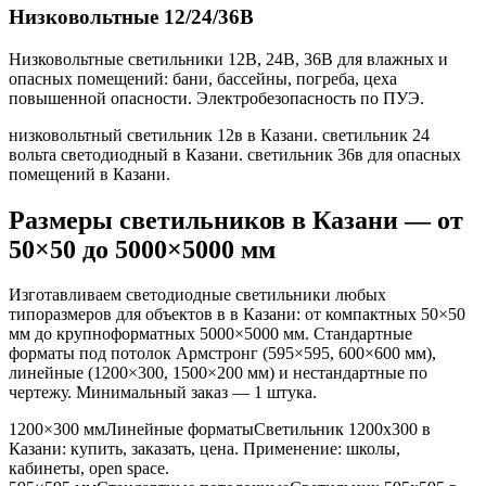
Низковольтные 12/24/36В
Низковольтные светильники 12В, 24В, 36В для влажных и
опасных помещений: бани, бассейны, погреба, цеха
повышенной опасности. Электробезопасность по ПУЭ.
низковольтный светильник 12в в Казани. светильник 24
вольта светодиодный в Казани. светильник 36в для опасных
помещений в Казани
.
Размеры светильников
в Казани
— от
50×50 до 5000×5000 мм
Изготавливаем светодиодные светильники любых
типоразмеров для объектов в
в Казани
: от компактных 50×50
мм до крупноформатных 5000×5000 мм. Стандартные
форматы под потолок Армстронг (595×595, 600×600 мм),
линейные (1200×300, 1500×200 мм) и нестандартные по
чертежу. Минимальный заказ — 1 штука.
1200×300 мм
Линейные форматы
Светильник
1200x300
в
Казани
: купить, заказать, цена. Применение:
школы,
кабинеты, open space
.