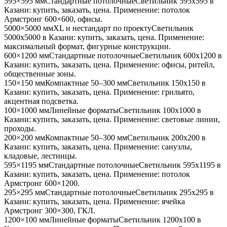
595×595 мм
Стандартные потолочные
Светильник
595x595
в
Казани
: купить, заказать, цена. Применение:
потолок
Армстронг 600×600, офисы
.
5000×5000 мм
XL и нестандарт по проекту
Светильник
5000x5000
в Казани
: купить, заказать, цена. Применение:
максимальный формат, фигурные конструкции
.
600×1200 мм
Стандартные потолочные
Светильник
600x1200
в
Казани
: купить, заказать, цена. Применение:
офисы, ритейл,
общественные зоны
.
150×150 мм
Компактные 50–300 мм
Светильник
150x150
в
Казани
: купить, заказать, цена. Применение:
грильято,
акцентная подсветка
.
100×1000 мм
Линейные форматы
Светильник
100x1000
в
Казани
: купить, заказать, цена. Применение:
световые линии,
проходы
.
200×200 мм
Компактные 50–300 мм
Светильник
200x200
в
Казани
: купить, заказать, цена. Применение:
санузлы,
кладовые, лестницы
.
595×1195 мм
Стандартные потолочные
Светильник
595x1195
в
Казани
: купить, заказать, цена. Применение:
потолок
Армстронг 600×1200
.
295×295 мм
Стандартные потолочные
Светильник
295x295
в
Казани
: купить, заказать, цена. Применение:
ячейка
Армстронг 300×300, ГКЛ
.
1200×100 мм
Линейные форматы
Светильник
1200x100
в