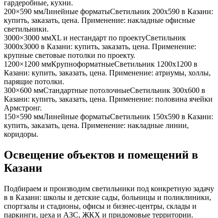
гардеробные, кухни
.
200×590 мм
Линейные форматы
Светильник
200x590
в Казани
:
купить, заказать, цена. Применение:
накладные офисные
светильники
.
3000×3000 мм
XL и нестандарт по проекту
Светильник
3000x3000
в Казани
: купить, заказать, цена. Применение:
крупные световые потолки по проекту
.
1200×1200 мм
Крупноформатные
Светильник
1200x1200
в
Казани
: купить, заказать, цена. Применение:
атриумы, холлы,
парящие потолки
.
300×600 мм
Стандартные потолочные
Светильник
300x600
в
Казани
: купить, заказать, цена. Применение:
половина ячейки
Армстронг
.
150×590 мм
Линейные форматы
Светильник
150x590
в Казани
:
купить, заказать, цена. Применение:
накладные линии,
коридоры
.
Освещение объектов и помещений
в
Казани
Подбираем и производим светильники под конкретную задачу
в
в Казани
: школы и детские сады, больницы и поликлиники,
спортзалы и стадионы, офисы и бизнес-центры, склады и
паркинги, цеха и АЗС, ЖКХ и придомовые территории.