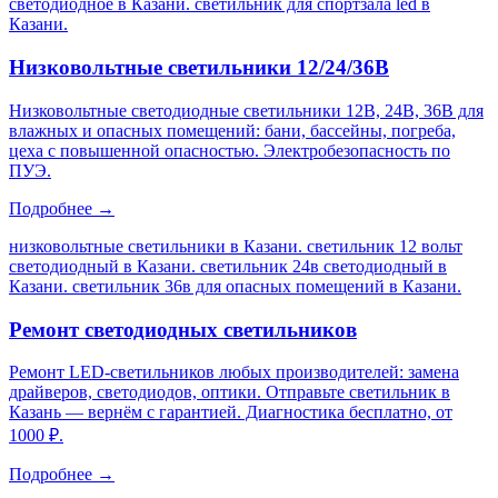
светодиодное в Казани. светильник для спортзала led в
Казани
.
Низковольтные светильники 12/24/36В
Низковольтные светодиодные светильники 12В, 24В, 36В для
влажных и опасных помещений: бани, бассейны, погреба,
цеха с повышенной опасностью. Электробезопасность по
ПУЭ.
Подробнее →
низковольтные светильники в Казани. светильник 12 вольт
светодиодный в Казани. светильник 24в светодиодный в
Казани. светильник 36в для опасных помещений в Казани
.
Ремонт светодиодных светильников
Ремонт LED-светильников любых производителей: замена
драйверов, светодиодов, оптики. Отправьте светильник в
Казань — вернём с гарантией. Диагностика бесплатно, от
1000 ₽.
Подробнее →