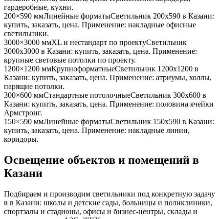
гардеробные, кухни
.
200×590 мм
Линейные форматы
Светильник
200x590
в Казани
:
купить, заказать, цена. Применение:
накладные офисные
светильники
.
3000×3000 мм
XL и нестандарт по проекту
Светильник
3000x3000
в Казани
: купить, заказать, цена. Применение:
крупные световые потолки по проекту
.
1200×1200 мм
Крупноформатные
Светильник
1200x1200
в
Казани
: купить, заказать, цена. Применение:
атриумы, холлы,
парящие потолки
.
300×600 мм
Стандартные потолочные
Светильник
300x600
в
Казани
: купить, заказать, цена. Применение:
половина ячейки
Армстронг
.
150×590 мм
Линейные форматы
Светильник
150x590
в Казани
:
купить, заказать, цена. Применение:
накладные линии,
коридоры
.
Освещение объектов и помещений
в
Казани
Подбираем и производим светильники под конкретную задачу
в
в Казани
: школы и детские сады, больницы и поликлиники,
спортзалы и стадионы, офисы и бизнес-центры, склады и