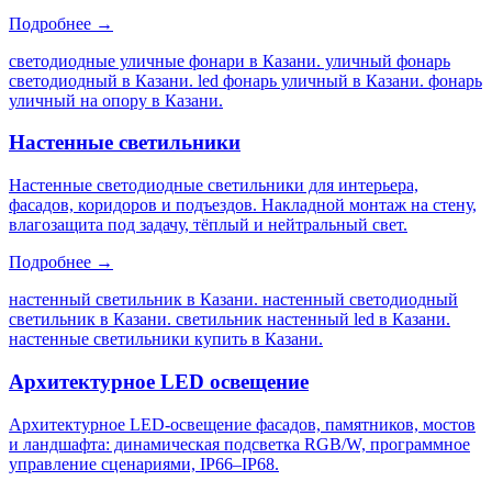
Подробнее →
светодиодные уличные фонари в Казани. уличный фонарь
светодиодный в Казани. led фонарь уличный в Казани. фонарь
уличный на опору в Казани
.
Настенные светильники
Настенные светодиодные светильники для интерьера,
фасадов, коридоров и подъездов. Накладной монтаж на стену,
влагозащита под задачу, тёплый и нейтральный свет.
Подробнее →
настенный светильник в Казани. настенный светодиодный
светильник в Казани. светильник настенный led в Казани.
настенные светильники купить в Казани
.
Архитектурное LED освещение
Архитектурное LED-освещение фасадов, памятников, мостов
и ландшафта: динамическая подсветка RGB/W, программное
управление сценариями, IP66–IP68.