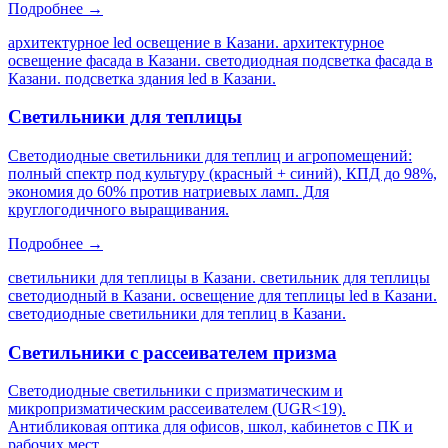
Подробнее →
архитектурное led освещение в Казани. архитектурное
освещение фасада в Казани. светодиодная подсветка фасада в
Казани. подсветка здания led в Казани
.
Светильники для теплицы
Светодиодные светильники для теплиц и агропомещений:
полный спектр под культуру (красный + синий), КПД до 98%,
экономия до 60% против натриевых ламп. Для
круглогодичного выращивания.
Подробнее →
светильники для теплицы в Казани. светильник для теплицы
светодиодный в Казани. освещение для теплицы led в Казани.
светодиодные светильники для теплиц в Казани
.
Светильники с рассеивателем призма
Светодиодные светильники с призматическим и
микропризматическим рассеивателем (UGR<19).
Антибликовая оптика для офисов, школ, кабинетов с ПК и
рабочих мест.