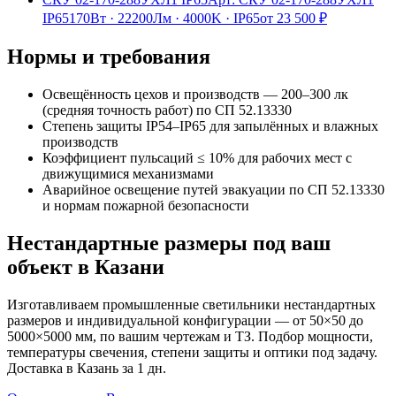
IP65
170Вт
·
22200Лм
·
4000K
·
IP65
от
23 500
₽
Нормы и требования
Освещённость цехов и производств — 200–300 лк
(средняя точность работ) по СП 52.13330
Степень защиты IP54–IP65 для запылённых и влажных
производств
Коэффициент пульсаций ≤ 10% для рабочих мест с
движущимися механизмами
Аварийное освещение путей эвакуации по СП 52.13330
и нормам пожарной безопасности
Нестандартные размеры под ваш
объект
в Казани
Изготавливаем
промышленные
светильники нестандартных
размеров и индивидуальной конфигурации — от 50×50 до
5000×5000 мм, по вашим чертежам и ТЗ. Подбор мощности,
температуры свечения, степени защиты и оптики под задачу.
Доставка
в Казань
за
1
дн.