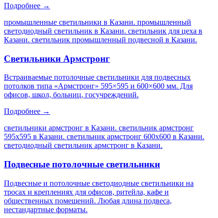
Подробнее →
промышленные светильники в Казани. промышленный
светодиодный светильник в Казани. светильник для цеха в
Казани. светильник промышленный подвесной в Казани
.
Светильники Армстронг
Встраиваемые потолочные светильники для подвесных
потолков типа «Армстронг» 595×595 и 600×600 мм. Для
офисов, школ, больниц, госучреждений.
Подробнее →
светильники армстронг в Казани. светильник армстронг
595х595 в Казани. светильник армстронг 600х600 в Казани.
светодиодный светильник армстронг в Казани
.
Подвесные потолочные светильники
Подвесные и потолочные светодиодные светильники на
тросах и креплениях для офисов, ритейла, кафе и
общественных помещений. Любая длина подвеса,
нестандартные форматы.