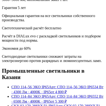
Гарантия 5 лет
Официальная гарантия на все светильники собственного
производства.
Светотехнический расчёт бесплатно
Расчёт в DIALux evo с раскладкой светильников и подбором
мощности под нормы.
Экономия до 60%
Светодиодные светильники снижают затраты на
электроэнергию против разрядных и люминесцентных ламп.
Промышленные
светильники
в
Казани
СПО 114–56 ЭКО IP65
Арт:
СПО 114–56 ЭКО IP65
34 Вт
·
4300 Лм
·
4000K
·
IP65
от
4 800
₽
СПО 114–84 ЭКО IP65
Арт:
СПО 114–84 ЭКО IP65
52 Вт
·
6500 Лм
·
4000K
·
IP65
от
5 300
₽
СКУ 02-170-288УХЛ1 IP65
Арт:
СКУ 02-170-288УХЛ1