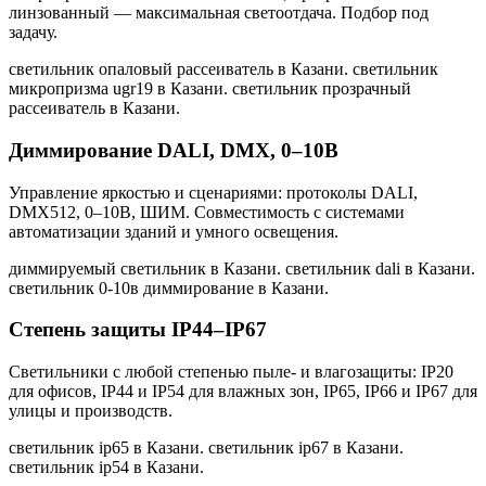
линзованный — максимальная светоотдача. Подбор под
задачу.
светильник опаловый рассеиватель в Казани. светильник
микропризма ugr19 в Казани. светильник прозрачный
рассеиватель в Казани
.
Диммирование DALI, DMX, 0–10В
Управление яркостью и сценариями: протоколы DALI,
DMX512, 0–10В, ШИМ. Совместимость с системами
автоматизации зданий и умного освещения.
диммируемый светильник в Казани. светильник dali в Казани.
светильник 0-10в диммирование в Казани
.
Степень защиты IP44–IP67
Светильники с любой степенью пыле- и влагозащиты: IP20
для офисов, IP44 и IP54 для влажных зон, IP65, IP66 и IP67 для
улицы и производств.
светильник ip65 в Казани. светильник ip67 в Казани.
светильник ip54 в Казани
.