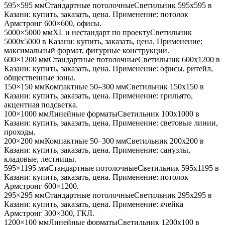
595×595 мм
Стандартные потолочные
Светильник
595x595
в
Казани
: купить, заказать, цена. Применение:
потолок
Армстронг 600×600, офисы
.
5000×5000 мм
XL и нестандарт по проекту
Светильник
5000x5000
в Казани
: купить, заказать, цена. Применение:
максимальный формат, фигурные конструкции
.
600×1200 мм
Стандартные потолочные
Светильник
600x1200
в
Казани
: купить, заказать, цена. Применение:
офисы, ритейл,
общественные зоны
.
150×150 мм
Компактные 50–300 мм
Светильник
150x150
в
Казани
: купить, заказать, цена. Применение:
грильято,
акцентная подсветка
.
100×1000 мм
Линейные форматы
Светильник
100x1000
в
Казани
: купить, заказать, цена. Применение:
световые линии,
проходы
.
200×200 мм
Компактные 50–300 мм
Светильник
200x200
в
Казани
: купить, заказать, цена. Применение:
санузлы,
кладовые, лестницы
.
595×1195 мм
Стандартные потолочные
Светильник
595x1195
в
Казани
: купить, заказать, цена. Применение:
потолок
Армстронг 600×1200
.
295×295 мм
Стандартные потолочные
Светильник
295x295
в
Казани
: купить, заказать, цена. Применение:
ячейка
Армстронг 300×300, ГКЛ
.
1200×100 мм
Линейные форматы
Светильник
1200x100
в