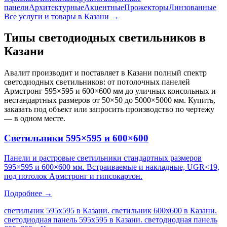
панели
Архитектурные
Акцентные
Прожекторы
Линзованные
Все услуги и товары
в Казани
→
Типы светодиодных светильников
в
Казани
Авалит производит и поставляет
в Казани
полный спектр
светодиодных светильников: от потолочных панелей
Армстронг 595×595 и 600×600 мм до уличных консольных и
нестандартных размеров от 50×50 до 5000×5000 мм. Купить,
заказать под объект или запросить производство по чертежу
— в одном месте.
Светильники 595×595 и 600×600
Панели и растровые светильники стандартных размеров
595×595 и 600×600 мм. Встраиваемые и накладные, UGR<19,
под потолок Армстронг и гипсокартон.
Подробнее →
светильник 595х595 в Казани. светильник 600х600 в Казани.
светодиодная панель 595х595 в Казани. светодиодная панель