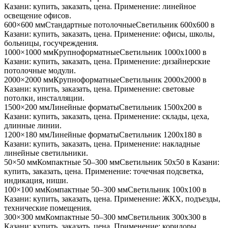
Казани
: купить, заказать, цена. Применение:
линейное
освещение офисов
.
600×600 мм
Стандартные потолочные
Светильник
600x600
в
Казани
: купить, заказать, цена. Применение:
офисы, школы,
больницы, госучреждения
.
1000×1000 мм
Крупноформатные
Светильник
1000x1000
в
Казани
: купить, заказать, цена. Применение:
дизайнерские
потолочные модули
.
2000×2000 мм
Крупноформатные
Светильник
2000x2000
в
Казани
: купить, заказать, цена. Применение:
световые
потолки, инсталляции
.
1500×200 мм
Линейные форматы
Светильник
1500x200
в
Казани
: купить, заказать, цена. Применение:
склады, цеха,
длинные линии
.
1200×180 мм
Линейные форматы
Светильник
1200x180
в
Казани
: купить, заказать, цена. Применение:
накладные
линейные светильники
.
50×50 мм
Компактные 50–300 мм
Светильник
50x50
в Казани
:
купить, заказать, цена. Применение:
точечная подсветка,
индикация, ниши
.
100×100 мм
Компактные 50–300 мм
Светильник
100x100
в
Казани
: купить, заказать, цена. Применение:
ЖКХ, подъезды,
технические помещения
.
300×300 мм
Компактные 50–300 мм
Светильник
300x300
в
Казани
: купить, заказать, цена. Применение:
коридоры,