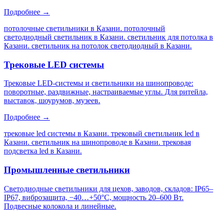
Подробнее →
потолочные светильники в Казани. потолочный
светодиодный светильник в Казани. светильник для потолка в
Казани. светильник на потолок светодиодный в Казани
.
Трековые LED системы
Трековые LED-системы и светильники на шинопроводе:
поворотные, раздвижные, настраиваемые углы. Для ритейла,
выставок, шоурумов, музеев.
Подробнее →
трековые led системы в Казани. трековый светильник led в
Казани. светильник на шинопроводе в Казани. трековая
подсветка led в Казани
.
Промышленные светильники
Светодиодные светильники для цехов, заводов, складов: IP65–
IP67, виброзащита, −40…+50°C, мощность 20–600 Вт.
Подвесные колокола и линейные.