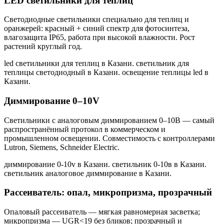
LED светильники для теплиц
Светодиодные светильники специально для теплиц и
оранжерей: красный + синий спектр для фотосинтеза,
влагозащита IP65, работа при высокой влажности. Рост
растений круглый год.
led светильники для теплиц в Казани. светильник для
теплицы светодиодный в Казани. освещение теплицы led в
Казани
.
Диммирование 0–10V
Светильники с аналоговым диммированием 0–10В — самый
распространённый протокол в коммерческом и
промышленном освещении. Совместимость с контроллерами
Lutron, Siemens, Schneider Electric.
диммирование 0-10v в Казани. светильник 0-10в в Казани.
светильник аналоговое диммирование в Казани
.
Рассеиватель: опал, микропризма, прозрачный
Опаловый рассеиватель — мягкая равномерная засветка;
микропризма — UGR<19 без бликов; прозрачный и