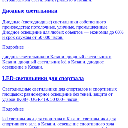
Диодные светильники
Диодные (светодиодные) светильники собственного
производства: потолочные, уличные, промышленные.
Диодное освещение для любых объектов — экономия до 60%
и срок службы от 50 000 часов.
Подробнее →
диодные светильники в Казани. диодный светильник в
Казани. диодный светильник led в Казани. диодное
освещение в Казани
.
LED-светильники для спортзала
Светодиодные светильники для спортзалов и спортивных
площадок: равномерное освещение без теней, защита от
ударов IK08+, UGR<19, 50 000+ часов.
Подробнее →
led светильники для спортзала в Казани. светильники для
спортивного зала в Казани. освещение спортивного зала