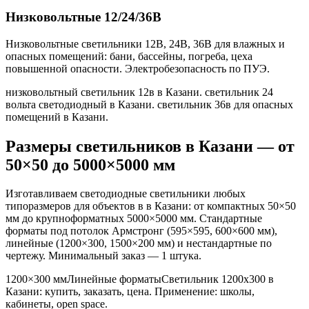
Низковольтные 12/24/36В
Низковольтные светильники 12В, 24В, 36В для влажных и
опасных помещений: бани, бассейны, погреба, цеха
повышенной опасности. Электробезопасность по ПУЭ.
низковольтный светильник 12в в Казани. светильник 24
вольта светодиодный в Казани. светильник 36в для опасных
помещений в Казани
.
Размеры светильников
в Казани
— от
50×50 до 5000×5000 мм
Изготавливаем светодиодные светильники любых
типоразмеров для объектов в
в Казани
: от компактных 50×50
мм до крупноформатных 5000×5000 мм. Стандартные
форматы под потолок Армстронг (595×595, 600×600 мм),
линейные (1200×300, 1500×200 мм) и нестандартные по
чертежу. Минимальный заказ — 1 штука.
1200×300 мм
Линейные форматы
Светильник
1200x300
в
Казани
: купить, заказать, цена. Применение:
школы,
кабинеты, open space
.