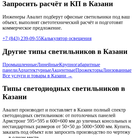
Запросить расчёт и КП
в Казани
Инженеры Авалит подберут
офисные
светильники под ваш
объект, выполнят светотехнический расчёт и подготовят
коммерческое предложение.
+7 (843) 239-09-55
Калькулятор освещения
Другие типы светильников
в Казани
Промышленные
Линейные
Крупногабаритные
панели
Архитектурные
Акцентные
Прожекторы
Линзованные
Все услуги и товары
в Казани
→
Типы светодиодных светильников
в
Казани
Авалит производит и поставляет
в Казани
полный спектр
светодиодных светильников: от потолочных панелей
Армстронг 595×595 и 600×600 мм до уличных консольных и
нестандартных размеров от 50×50 до 5000×5000 мм. Купить,
заказать под объект или запросить производство по чертежу
— в одном месте.