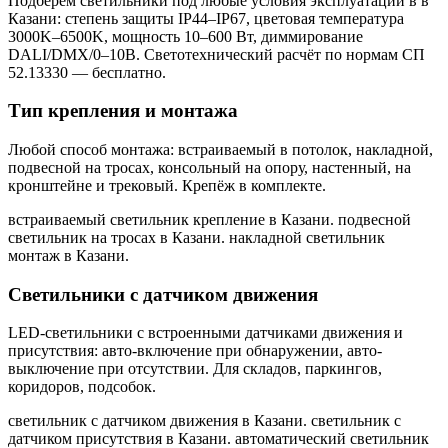
Подберём светильники под любые условия эксплуатации в
в
Казани
: степень защиты IP44–IP67, цветовая температура
3000K–6500K, мощность 10–600 Вт, диммирование
DALI/DMX/0–10В. Светотехнический расчёт по нормам СП
52.13330 — бесплатно.
Тип крепления и монтажа
Любой способ монтажа: встраиваемый в потолок, накладной,
подвесной на тросах, консольный на опору, настенный, на
кронштейне и трековый. Крепёж в комплекте.
встраиваемый светильник крепление в Казани. подвесной
светильник на тросах в Казани. накладной светильник
монтаж в Казани
.
Светильники с датчиком движения
LED-светильники с встроенными датчиками движения и
присутствия: авто-включение при обнаружении, авто-
выключение при отсутствии. Для складов, паркингов,
коридоров, подсобок.
светильник с датчиком движения в Казани. светильник с
датчиком присутствия в Казани. автоматический светильник