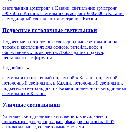
светильники армстронг в Казани. светильник армстронг
595х595 в Казани. светильник армстронг 600х600 в Казани.
светодиодный светильник армстронг в Казани
.
Подвесные потолочные светильники
Подвесные и потолочные светодиодные светильники на
тросах и креплениях для офисов, ритейла, кафе и
общественных помещений. Любая длина подвеса,
нестандартные форматы.
Подробнее →
светильник потолочный подвесной в Казани. подвесной
потолочный светильник в Казани. потолочный светильник
подвесной светодиодный в Казани. подвесной светодиодный
светильник в Казани
.
Уличные светильники
Уличные светодиодные светильники, консольные и
прожекторы для дорог, парков, фасадов, парковок. IP67,
антивандальные, со световыми опорами.