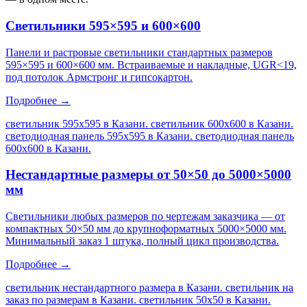
Светильники 595×595 и 600×600
Панели и растровые светильники стандартных размеров
595×595 и 600×600 мм. Встраиваемые и накладные, UGR<19,
под потолок Армстронг и гипсокартон.
Подробнее →
светильник 595х595 в Казани. светильник 600х600 в Казани.
светодиодная панель 595х595 в Казани. светодиодная панель
600х600 в Казани
.
Нестандартные размеры от 50×50 до 5000×5000
мм
Светильники любых размеров по чертежам заказчика — от
компактных 50×50 мм до крупноформатных 5000×5000 мм.
Минимальный заказ 1 штука, полный цикл производства.
Подробнее →
светильник нестандартного размера в Казани. светильник на
заказ по размерам в Казани. светильник 50х50 в Казани.