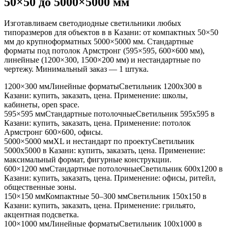
50×50 до 5000×5000 мм
Изготавливаем светодиодные светильники любых
типоразмеров для объектов в
в Казани
: от компактных 50×50
мм до крупноформатных 5000×5000 мм. Стандартные
форматы под потолок Армстронг (595×595, 600×600 мм),
линейные (1200×300, 1500×200 мм) и нестандартные по
чертежу. Минимальный заказ — 1 штука.
1200×300 мм
Линейные форматы
Светильник
1200x300
в
Казани
: купить, заказать, цена. Применение:
школы,
кабинеты, open space
.
595×595 мм
Стандартные потолочные
Светильник
595x595
в
Казани
: купить, заказать, цена. Применение:
потолок
Армстронг 600×600, офисы
.
5000×5000 мм
XL и нестандарт по проекту
Светильник
5000x5000
в Казани
: купить, заказать, цена. Применение:
максимальный формат, фигурные конструкции
.
600×1200 мм
Стандартные потолочные
Светильник
600x1200
в
Казани
: купить, заказать, цена. Применение:
офисы, ритейл,
общественные зоны
.
150×150 мм
Компактные 50–300 мм
Светильник
150x150
в
Казани
: купить, заказать, цена. Применение:
грильято,
акцентная подсветка
.
100×1000 мм
Линейные форматы
Светильник
100x1000
в