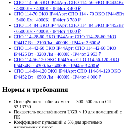
СПО 114–56 ЭКО IP44
Арт:
СПО 114–56 ЭКО IP44
34Вт
·
4300 Лм
·
4000K
·
IP44
от
3 400
₽
СПО 114-70 ЭКО IP44
Арт:
СПО 114 - 70 ЭКО IP44
45Вт
·
5400 Лм
·
4000K
·
IP44
от
3 780
₽
СПО 114–84 ЭКО IP44
Арт:
СПО 114–84 ЭКО IP44
52Вт
·
6500 Лм
·
4000K
·
IP44
от
4 000
₽
СПО 114–28-60 ЭКО IP44
Арт:
СПО 114–28-60 ЭКО
IP44
17 Вт
·
2100Лм
·
4000K
·
IP44
от
2 600
₽
СПО 114–42-60 ЭКО IP44
Арт:
СПО 114–42-60 ЭКО
IP44
25 Вт
·
3200 Лм
·
4000K
·
IP44
от
2 953
₽
СПО 114-56-120 ЭКО IP44
Арт:
СПО 114-56-120 ЭКО
IP44
34Вт
·
4300Лм
·
4000K
·
IP44
от
3 400
₽
СПО 114-84–120 ЭКО IP44
Арт:
СПО 114-84–120 ЭКО
IP44
52 Вт
·
6500 Лм
·
4000K
·
IP44
от
4 000
₽
Нормы и требования
Освещённость рабочих мест — 300–500 лк по СП
52.13330
Показатель ослеплённости UGR < 19 для помещений с
ПК
Коэффициент пульсаций ≤ 5% для зрительно
напряжённых работ