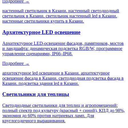
Подробнее →
настенный светильник в Казани. настенный светодиодный
светильник в Казани. светильник настенный led в Казани.
настенные светильники купить в Казани
.
Архитектурное LED освещение
Архитектурное LED-освещение фасадов, памятников, мостов
и ландшафта: динамическая подсветка RGB/W, программное
управление сценариями, IP66–IP68.
Подробнее →
архитектурное led освещение в Казани. архитектурное
освещение фасада в Казани. светодиодная подсветка фасада в
Казани. подсветка здания led в Казани
.
Светильники для теплицы
Светодиодные светильники для теплиц и агропомещений:
полный спектр под культуру (красный + синий), КПД до 98%,
экономия до 60% против натриевых ламп. Для
круглогодичного выращивания.