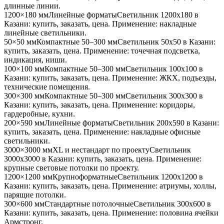
длинные линии
.
1200×180 мм
Линейные форматы
Светильник
1200x180
в
Казани
: купить, заказать, цена. Применение:
накладные
линейные светильники
.
50×50 мм
Компактные 50–300 мм
Светильник
50x50
в Казани
:
купить, заказать, цена. Применение:
точечная подсветка,
индикация, ниши
.
100×100 мм
Компактные 50–300 мм
Светильник
100x100
в
Казани
: купить, заказать, цена. Применение:
ЖКХ, подъезды,
технические помещения
.
300×300 мм
Компактные 50–300 мм
Светильник
300x300
в
Казани
: купить, заказать, цена. Применение:
коридоры,
гардеробные, кухни
.
200×590 мм
Линейные форматы
Светильник
200x590
в Казани
:
купить, заказать, цена. Применение:
накладные офисные
светильники
.
3000×3000 мм
XL и нестандарт по проекту
Светильник
3000x3000
в Казани
: купить, заказать, цена. Применение:
крупные световые потолки по проекту
.
1200×1200 мм
Крупноформатные
Светильник
1200x1200
в
Казани
: купить, заказать, цена. Применение:
атриумы, холлы,
парящие потолки
.
300×600 мм
Стандартные потолочные
Светильник
300x600
в
Казани
: купить, заказать, цена. Применение:
половина ячейки
Армстронг
.