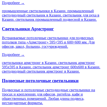
Подробнее →
промышленные светильники в Казани. промышленный
светодиодный светильник в Казани. светильник для цеха в
Казани. светильник промышленный подвесной в Казани
.
Светильники Армстронг
Встраиваемые потолочные светильники для подвесных
потолков типа «Армстронг» 595×595 и 600×600 мм. Для
офисов, школ, больниц, госучреждений.
Подробнее →
светильники армстронг в Казани. светильник армстронг
595х595 в Казани. светильник армстронг 600х600 в Казани.
светодиодный светильник армстронг в Казани
.
Подвесные потолочные светильники
Подвесные и потолочные светодиодные светильники на
тросах и креплениях для офисов, ритейла, кафе и
общественных помещений. Любая длина подвеса,
нестандартные форматы.