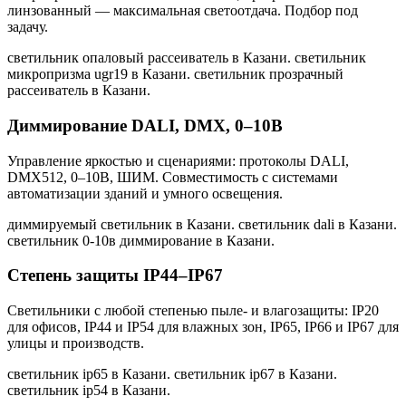
линзованный — максимальная светоотдача. Подбор под
задачу.
светильник опаловый рассеиватель в Казани. светильник
микропризма ugr19 в Казани. светильник прозрачный
рассеиватель в Казани
.
Диммирование DALI, DMX, 0–10В
Управление яркостью и сценариями: протоколы DALI,
DMX512, 0–10В, ШИМ. Совместимость с системами
автоматизации зданий и умного освещения.
диммируемый светильник в Казани. светильник dali в Казани.
светильник 0-10в диммирование в Казани
.
Степень защиты IP44–IP67
Светильники с любой степенью пыле- и влагозащиты: IP20
для офисов, IP44 и IP54 для влажных зон, IP65, IP66 и IP67 для
улицы и производств.
светильник ip65 в Казани. светильник ip67 в Казани.
светильник ip54 в Казани
.