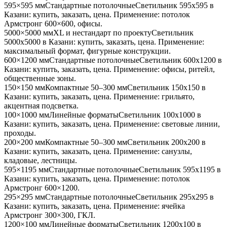
595×595 мм
Стандартные потолочные
Светильник
595x595
в
Казани
: купить, заказать, цена. Применение:
потолок
Армстронг 600×600, офисы
.
5000×5000 мм
XL и нестандарт по проекту
Светильник
5000x5000
в Казани
: купить, заказать, цена. Применение:
максимальный формат, фигурные конструкции
.
600×1200 мм
Стандартные потолочные
Светильник
600x1200
в
Казани
: купить, заказать, цена. Применение:
офисы, ритейл,
общественные зоны
.
150×150 мм
Компактные 50–300 мм
Светильник
150x150
в
Казани
: купить, заказать, цена. Применение:
грильято,
акцентная подсветка
.
100×1000 мм
Линейные форматы
Светильник
100x1000
в
Казани
: купить, заказать, цена. Применение:
световые линии,
проходы
.
200×200 мм
Компактные 50–300 мм
Светильник
200x200
в
Казани
: купить, заказать, цена. Применение:
санузлы,
кладовые, лестницы
.
595×1195 мм
Стандартные потолочные
Светильник
595x1195
в
Казани
: купить, заказать, цена. Применение:
потолок
Армстронг 600×1200
.
295×295 мм
Стандартные потолочные
Светильник
295x295
в
Казани
: купить, заказать, цена. Применение:
ячейка
Армстронг 300×300, ГКЛ
.
1200×100 мм
Линейные форматы
Светильник
1200x100
в