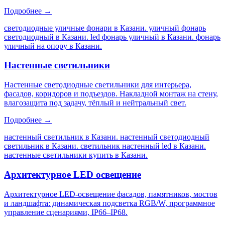
Подробнее →
светодиодные уличные фонари в Казани. уличный фонарь
светодиодный в Казани. led фонарь уличный в Казани. фонарь
уличный на опору в Казани
.
Настенные светильники
Настенные светодиодные светильники для интерьера,
фасадов, коридоров и подъездов. Накладной монтаж на стену,
влагозащита под задачу, тёплый и нейтральный свет.
Подробнее →
настенный светильник в Казани. настенный светодиодный
светильник в Казани. светильник настенный led в Казани.
настенные светильники купить в Казани
.
Архитектурное LED освещение
Архитектурное LED-освещение фасадов, памятников, мостов
и ландшафта: динамическая подсветка RGB/W, программное
управление сценариями, IP66–IP68.