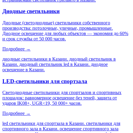
Диодные светильники
Диодные (светодиодные) светильники собственного
производства: потолочные, уличные, промышленные.
Диодное освещение для любых объектов — экономия до 60%
и срок службы от 50 000 часов.
Подробнее →
диодные светильники в Казани. диодный светильник в
Казани. диодный светильник led в Казани. диодное
освещение в Казани
.
LED-светильники для спортзала
Светодиодные светильники для спортзалов и спортивных
площадок: равномерное освещение без теней, защита от
ударов IK08+, UGR<19, 50 000+ часов.
Подробнее →
led светильники для спортзала в Казани. светильники для
спортивного зала в Казани. освещение спортивного зала