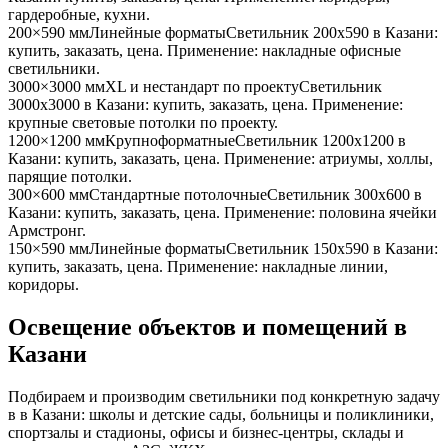
гардеробные, кухни
.
200×590 мм
Линейные форматы
Светильник
200x590
в Казани
:
купить, заказать, цена. Применение:
накладные офисные
светильники
.
3000×3000 мм
XL и нестандарт по проекту
Светильник
3000x3000
в Казани
: купить, заказать, цена. Применение:
крупные световые потолки по проекту
.
1200×1200 мм
Крупноформатные
Светильник
1200x1200
в
Казани
: купить, заказать, цена. Применение:
атриумы, холлы,
парящие потолки
.
300×600 мм
Стандартные потолочные
Светильник
300x600
в
Казани
: купить, заказать, цена. Применение:
половина ячейки
Армстронг
.
150×590 мм
Линейные форматы
Светильник
150x590
в Казани
:
купить, заказать, цена. Применение:
накладные линии,
коридоры
.
Освещение объектов и помещений
в
Казани
Подбираем и производим светильники под конкретную задачу
в
в Казани
: школы и детские сады, больницы и поликлиники,
спортзалы и стадионы, офисы и бизнес-центры, склады и