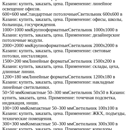
Казани
: купить, заказать, цена. Применение:
линейное
освещение офисов
.
600×600 мм
Стандартные потолочные
Светильник
600x600
в
Казани
: купить, заказать, цена. Применение:
офисы, школы,
больницы, госучреждения
.
1000×1000 мм
Крупноформатные
Светильник
1000x1000
в
Казани
: купить, заказать, цена. Применение:
дизайнерские
потолочные модули
.
2000×2000 мм
Крупноформатные
Светильник
2000x2000
в
Казани
: купить, заказать, цена. Применение:
световые
потолки, инсталляции
.
1500×200 мм
Линейные форматы
Светильник
1500x200
в
Казани
: купить, заказать, цена. Применение:
склады, цеха,
длинные линии
.
1200×180 мм
Линейные форматы
Светильник
1200x180
в
Казани
: купить, заказать, цена. Применение:
накладные
линейные светильники
.
50×50 мм
Компактные 50–300 мм
Светильник
50x50
в Казани
:
купить, заказать, цена. Применение:
точечная подсветка,
индикация, ниши
.
100×100 мм
Компактные 50–300 мм
Светильник
100x100
в
Казани
: купить, заказать, цена. Применение:
ЖКХ, подъезды,
технические помещения
.
300×300 мм
Компактные 50–300 мм
Светильник
300x300
в
Казани
: купить, заказать, цена. Применение:
коридоры,