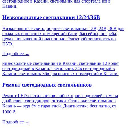
светодиодное в Казани. светильник для спортзала led в
Казани
.
Низковольтные светильники 12/24/36В
Низковольтные светодиодные светильники 12В, 24В, 36В для
влажных и опасных помещений: бани, бассейны, погреба,
цеха с повышенной опасностью. Электробезопасность по
ПУЭ.
Подробнее →
низковольтные светильники в Казани. светильник 12 вольт
светодиодный в Казани. светильник 24в светодиодный в
Казани. светильник 36в для опасных помещений в Казани
.
Ремонт светодиодных светильников
Ремонт LED-светильников любых производителей: замена
драйверов, светодиодов, оптики. Отправьте светильник в
Казань — вернём с гарантией. Диагностика бесплатно, от
1000 ₽.
Подробнее →