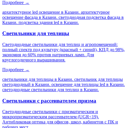
Подробнее →
архитектурное led освещение в Казани. архитектурное
освещение фасада в Казани. светодиодная подсветка фасада в
Казани. подсветка здания led в Казани
.
Светильники для теплицы
Светодиодные светильники для теплиц и агропомещений:
полный спектр под культуру (красный + синий), КПД до 98%,
экономия до 60% против натриевых ламп. Для
круглогодичного выращивания.
Подробнее →
светильники для теплицы в Казани. светильник для теплицы
светодиодный в Казани. освещение для теплицы led в Казани.
светодиодные светильники для теплиц в Казани
.
Светильники с рассеивателем призма
Светодиодные светильники с призматическим и
микропризматическим рассеивателем (UGR<19).
Антибликовая оптика для офисов, школ, кабинетов с ПК и
рабочих мест.