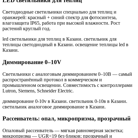
LED светильники для теплиц
Светодиодные светильники специально для теплиц и
оранжерей: красный + синий спектр для фотосинтеза,
влагозащита IP65, работа при высокой влажности. Рост
растений круглый год.
led светильники для теплиц в Казани. светильник для
теплицы светодиодный в Казани. освещение теплицы led в
Казани
.
Диммирование 0–10V
Светильники с аналоговым диммированием 0–10В — самый
распространённый протокол в коммерческом и
промышленном освещении. Совместимость с контроллерами
Lutron, Siemens, Schneider Electric.
диммирование 0-10v в Казани. светильник 0-10в в Казани.
светильник аналоговое диммирование в Казани
.
Рассеиватель: опал, микропризма, прозрачный
Опаловый рассеиватель — мягкая равномерная засветка;
микропризма — UGR<19 без бликов; прозрачный и