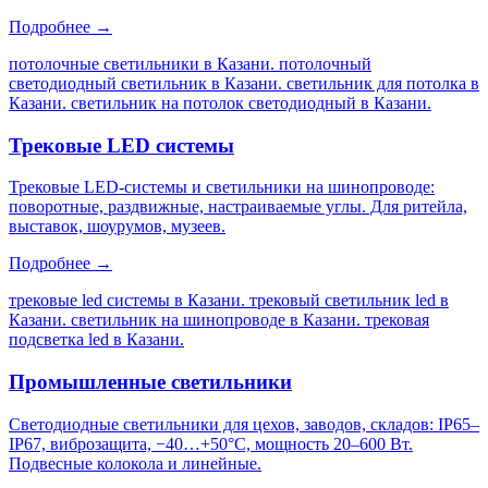
Подробнее →
потолочные светильники в Казани. потолочный
светодиодный светильник в Казани. светильник для потолка в
Казани. светильник на потолок светодиодный в Казани
.
Трековые LED системы
Трековые LED-системы и светильники на шинопроводе:
поворотные, раздвижные, настраиваемые углы. Для ритейла,
выставок, шоурумов, музеев.
Подробнее →
трековые led системы в Казани. трековый светильник led в
Казани. светильник на шинопроводе в Казани. трековая
подсветка led в Казани
.
Промышленные светильники
Светодиодные светильники для цехов, заводов, складов: IP65–
IP67, виброзащита, −40…+50°C, мощность 20–600 Вт.
Подвесные колокола и линейные.