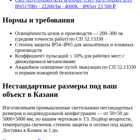
IP65
170Вт
·
22200Лм
·
4000K
·
IP65
от
23 500
₽
Нормы и требования
Освещённость цехов и производств — 200–300 лк
(средняя точность работ) по СП 52.13330
Степень защиты IP54–IP65 для запылённых и влажных
производств
Коэффициент пульсаций ≤ 10% для рабочих мест с
движущимися механизмами
Аварийное освещение путей эвакуации по СП 52.13330
и нормам пожарной безопасности
Нестандартные размеры под ваш
объект
в Казани
Изготавливаем
промышленные
светильники нестандартных
размеров и индивидуальной конфигурации — от 50×50 до
5000×5000 мм, по вашим чертежам и ТЗ. Подбор мощности,
температуры свечения, степени защиты и оптики под задачу.
Доставка
в Казань
за
1
дн.