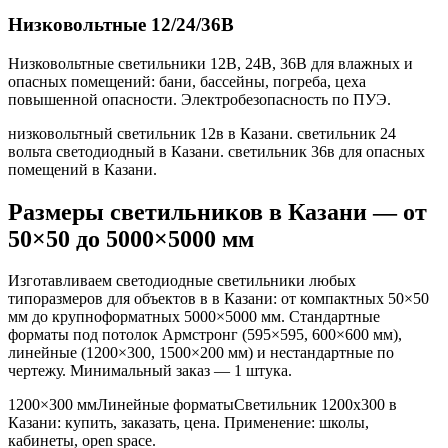
Низковольтные 12/24/36В
Низковольтные светильники 12В, 24В, 36В для влажных и
опасных помещений: бани, бассейны, погреба, цеха
повышенной опасности. Электробезопасность по ПУЭ.
низковольтный светильник 12в в Казани. светильник 24
вольта светодиодный в Казани. светильник 36в для опасных
помещений в Казани
.
Размеры светильников
в Казани
— от
50×50 до 5000×5000 мм
Изготавливаем светодиодные светильники любых
типоразмеров для объектов в
в Казани
: от компактных 50×50
мм до крупноформатных 5000×5000 мм. Стандартные
форматы под потолок Армстронг (595×595, 600×600 мм),
линейные (1200×300, 1500×200 мм) и нестандартные по
чертежу. Минимальный заказ — 1 штука.
1200×300 мм
Линейные форматы
Светильник
1200x300
в
Казани
: купить, заказать, цена. Применение:
школы,
кабинеты, open space
.