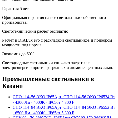
Гарантия 5 лет
Официальная гарантия на все светильники собственного
производства.
Светотехнический расчёт бесплатно
Расчёт в DIALux evo с раскладкой светильников и подбором
мощности под нормы.
Экономия до 60%
Светодиодные светильники снижают затраты на
электроэнергию против разрядных и люминесцентных ламп.
Промышленные
светильники
в
Казани
СПО 114–56 ЭКО IP65
Арт:
СПО 114–56 ЭКО IP65
34 Вт
·
4300 Лм
·
4000K
·
IP65
от
4 800
₽
СПО 114–84 ЭКО IP65
Арт:
СПО 114–84 ЭКО IP65
52 Вт
·
6500 Лм
·
4000K
·
IP65
от
5 300
₽
СКУ 02-170-288УХЛ1 IP65
Арт:
СКУ 02-170-288УХЛ1