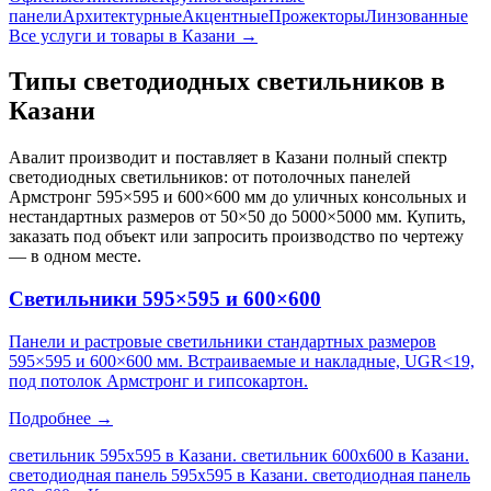
панели
Архитектурные
Акцентные
Прожекторы
Линзованные
Все услуги и товары
в Казани
→
Типы светодиодных светильников
в
Казани
Авалит производит и поставляет
в Казани
полный спектр
светодиодных светильников: от потолочных панелей
Армстронг 595×595 и 600×600 мм до уличных консольных и
нестандартных размеров от 50×50 до 5000×5000 мм. Купить,
заказать под объект или запросить производство по чертежу
— в одном месте.
Светильники 595×595 и 600×600
Панели и растровые светильники стандартных размеров
595×595 и 600×600 мм. Встраиваемые и накладные, UGR<19,
под потолок Армстронг и гипсокартон.
Подробнее →
светильник 595х595 в Казани. светильник 600х600 в Казани.
светодиодная панель 595х595 в Казани. светодиодная панель