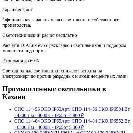
Гарантия 5 лет
Официальная гарантия на все светильники собственного
производства.
Светотехнический расчёт бесплатно
Расчёт в DIALux evo с раскладкой светильников и подбором
мощности под нормы.
Экономия до 60%
Светодиодные светильники снижают затраты на
электроэнергию против разрядных и люминесцентных ламп.
Промышленные
светильники
в
Казани
СПО 114–56 ЭКО IP65
Арт:
СПО 114–56 ЭКО IP65
34 Вт
·
4300 Лм
·
4000K
·
IP65
от
4 800
₽
СПО 114–84 ЭКО IP65
Арт:
СПО 114–84 ЭКО IP65
52 Вт
·
6500 Лм
·
4000K
·
IP65
от
5 300
₽
СКУ 02-170-288УХЛ1 IP65
Арт:
СКУ 02-170-288УХЛ1