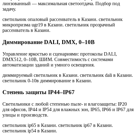
линзованный — максимальная светоотдача. Подбор под
задачу.
светильник опаловый рассеиватель в Казани. светильник
микропризма ugr19 в Казани. светильник прозрачный
рассеиватель в Казани
.
Диммирование DALI, DMX, 0–10В
Управление яркостью и сценариями: протоколы DALI,
DMX512, 0–10В, ШИМ. Совместимость с системами
автоматизации зданий и умного освещения.
диммируемый светильник в Казани. светильник dali в Казани.
светильник 0-10в диммирование в Казани
.
Степень защиты IP44–IP67
Светильники с любой степенью пыле- и влагозащиты: IP20
для офисов, IP44 и IP54 для влажных зон, IP65, IP66 и IP67 для
улицы и производств.
светильник ip65 в Казани. светильник ip67 в Казани.
светильник ip54 в Казани
.