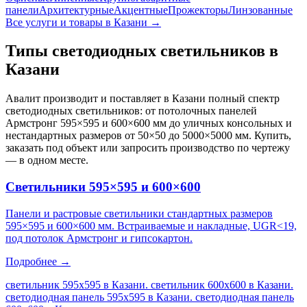
панели
Архитектурные
Акцентные
Прожекторы
Линзованные
Все услуги и товары
в Казани
→
Типы светодиодных светильников
в
Казани
Авалит производит и поставляет
в Казани
полный спектр
светодиодных светильников: от потолочных панелей
Армстронг 595×595 и 600×600 мм до уличных консольных и
нестандартных размеров от 50×50 до 5000×5000 мм. Купить,
заказать под объект или запросить производство по чертежу
— в одном месте.
Светильники 595×595 и 600×600
Панели и растровые светильники стандартных размеров
595×595 и 600×600 мм. Встраиваемые и накладные, UGR<19,
под потолок Армстронг и гипсокартон.
Подробнее →
светильник 595х595 в Казани. светильник 600х600 в Казани.
светодиодная панель 595х595 в Казани. светодиодная панель