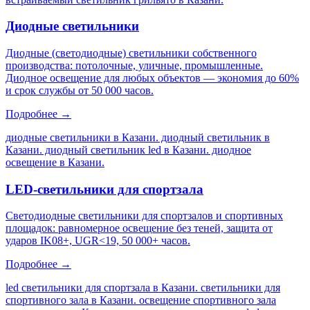
Диодные светильники
Диодные (светодиодные) светильники собственного
производства: потолочные, уличные, промышленные.
Диодное освещение для любых объектов — экономия до 60%
и срок службы от 50 000 часов.
Подробнее →
диодные светильники в Казани. диодный светильник в
Казани. диодный светильник led в Казани. диодное
освещение в Казани
.
LED-светильники для спортзала
Светодиодные светильники для спортзалов и спортивных
площадок: равномерное освещение без теней, защита от
ударов IK08+, UGR<19, 50 000+ часов.
Подробнее →
led светильники для спортзала в Казани. светильники для
спортивного зала в Казани. освещение спортивного зала