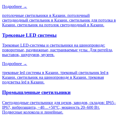
Подробнее →
потолочные светильники в Казани. потолочный
светодиодный светильник в Казани. светильник для потолка в
Казани. светильник на потолок светодиодный в Казани
.
Трековые LED системы
Трековые LED-системы и светильники на шинопроводе:
поворотные, раздвижные, настраиваемые углы. Для ритейла,
выставок, шоурумов, музеев.
Подробнее →
трековые led системы в Казани. трековый светильник led в
Казани. светильник на шинопроводе в Казани. трековая
подсветка led в Казани
.
Промышленные светильники
Светодиодные светильники для цехов, заводов, складов: IP65–
IP67, виброзащита, −40…+50°C, мощность 20–600 Вт.
Подвесные колокола и линейные.