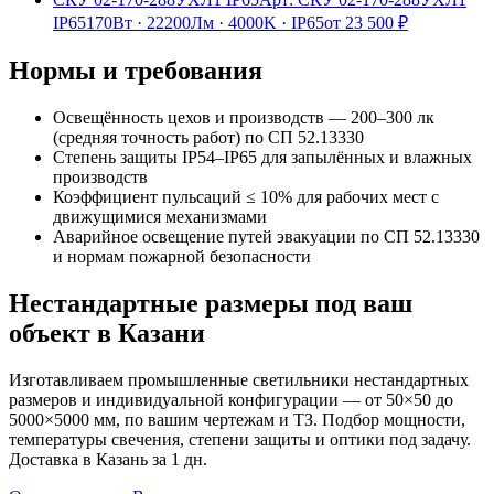
IP65
170Вт
·
22200Лм
·
4000K
·
IP65
от
23 500
₽
Нормы и требования
Освещённость цехов и производств — 200–300 лк
(средняя точность работ) по СП 52.13330
Степень защиты IP54–IP65 для запылённых и влажных
производств
Коэффициент пульсаций ≤ 10% для рабочих мест с
движущимися механизмами
Аварийное освещение путей эвакуации по СП 52.13330
и нормам пожарной безопасности
Нестандартные размеры под ваш
объект
в Казани
Изготавливаем
промышленные
светильники нестандартных
размеров и индивидуальной конфигурации — от 50×50 до
5000×5000 мм, по вашим чертежам и ТЗ. Подбор мощности,
температуры свечения, степени защиты и оптики под задачу.
Доставка
в Казань
за
1
дн.