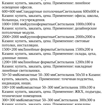
Казани
: купить, заказать, цена. Применение:
линейное
освещение офисов
.
600×600 мм
Стандартные потолочные
Светильник
600x600
в
Казани
: купить, заказать, цена. Применение:
офисы, школы,
больницы, госучреждения
.
1000×1000 мм
Крупноформатные
Светильник
1000x1000
в
Казани
: купить, заказать, цена. Применение:
дизайнерские
потолочные модули
.
2000×2000 мм
Крупноформатные
Светильник
2000x2000
в
Казани
: купить, заказать, цена. Применение:
световые
потолки, инсталляции
.
1500×200 мм
Линейные форматы
Светильник
1500x200
в
Казани
: купить, заказать, цена. Применение:
склады, цеха,
длинные линии
.
1200×180 мм
Линейные форматы
Светильник
1200x180
в
Казани
: купить, заказать, цена. Применение:
накладные
линейные светильники
.
50×50 мм
Компактные 50–300 мм
Светильник
50x50
в Казани
:
купить, заказать, цена. Применение:
точечная подсветка,
индикация, ниши
.
100×100 мм
Компактные 50–300 мм
Светильник
100x100
в
Казани
: купить, заказать, цена. Применение:
ЖКХ, подъезды,
технические помещения
.
300×300 мм
Компактные 50–300 мм
Светильник
300x300
в
Казани
: купить, заказать, цена. Применение:
коридоры,