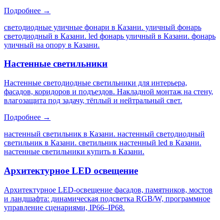
Подробнее →
светодиодные уличные фонари в Казани. уличный фонарь
светодиодный в Казани. led фонарь уличный в Казани. фонарь
уличный на опору в Казани
.
Настенные светильники
Настенные светодиодные светильники для интерьера,
фасадов, коридоров и подъездов. Накладной монтаж на стену,
влагозащита под задачу, тёплый и нейтральный свет.
Подробнее →
настенный светильник в Казани. настенный светодиодный
светильник в Казани. светильник настенный led в Казани.
настенные светильники купить в Казани
.
Архитектурное LED освещение
Архитектурное LED-освещение фасадов, памятников, мостов
и ландшафта: динамическая подсветка RGB/W, программное
управление сценариями, IP66–IP68.