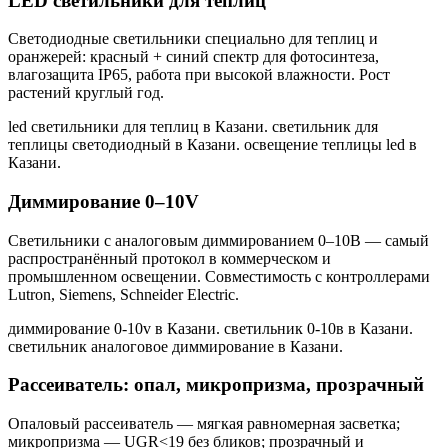
LED светильники для теплиц
Светодиодные светильники специально для теплиц и
оранжерей: красный + синий спектр для фотосинтеза,
влагозащита IP65, работа при высокой влажности. Рост
растений круглый год.
led светильники для теплиц в Казани. светильник для
теплицы светодиодный в Казани. освещение теплицы led в
Казани
.
Диммирование 0–10V
Светильники с аналоговым диммированием 0–10В — самый
распространённый протокол в коммерческом и
промышленном освещении. Совместимость с контроллерами
Lutron, Siemens, Schneider Electric.
диммирование 0-10v в Казани. светильник 0-10в в Казани.
светильник аналоговое диммирование в Казани
.
Рассеиватель: опал, микропризма, прозрачный
Опаловый рассеиватель — мягкая равномерная засветка;
микропризма — UGR<19 без бликов; прозрачный и