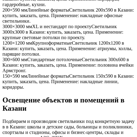
гардеробные, кухни
.
200×590 мм
Линейные форматы
Светильник
200x590
в Казани
:
купить, заказать, цена. Применение:
накладные офисные
светильники
.
3000×3000 мм
XL и нестандарт по проекту
Светильник
3000x3000
в Казани
: купить, заказать, цена. Применение:
крупные световые потолки по проекту
.
1200×1200 мм
Крупноформатные
Светильник
1200x1200
в
Казани
: купить, заказать, цена. Применение:
атриумы, холлы,
парящие потолки
.
300×600 мм
Стандартные потолочные
Светильник
300x600
в
Казани
: купить, заказать, цена. Применение:
половина ячейки
Армстронг
.
150×590 мм
Линейные форматы
Светильник
150x590
в Казани
:
купить, заказать, цена. Применение:
накладные линии,
коридоры
.
Освещение объектов и помещений
в
Казани
Подбираем и производим светильники под конкретную задачу
в
в Казани
: школы и детские сады, больницы и поликлиники,
спортзалы и стадионы, офисы и бизнес-центры, склады и