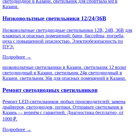
светодиодное в Казани. светильник для спортзала led в
Казани
.
Низковольтные светильники 12/24/36В
Низковольтные светодиодные светильники 12В, 24В, 36В для
влажных и опасных помещений: бани, бассейны, погреба,
цеха с повышенной опасностью. Электробезопасность по
ПУЭ.
Подробнее →
низковольтные светильники в Казани. светильник 12 вольт
светодиодный в Казани. светильник 24в светодиодный в
Казани. светильник 36в для опасных помещений в Казани
.
Ремонт светодиодных светильников
Ремонт LED-светильников любых производителей: замена
драйверов, светодиодов, оптики. Отправьте светильник в
Казань — вернём с гарантией. Диагностика бесплатно, от
1000 ₽.
Подробнее →