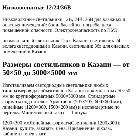
Низковольтные 12/24/36В
Низковольтные светильники 12В, 24В, 36В для влажных и
опасных помещений: бани, бассейны, погреба, цеха
повышенной опасности. Электробезопасность по ПУЭ.
низковольтный светильник 12в в Казани. светильник 24
вольта светодиодный в Казани. светильник 36в для опасных
помещений в Казани
.
Размеры светильников
в Казани
— от
50×50 до 5000×5000 мм
Изготавливаем светодиодные светильники любых
типоразмеров для объектов в
в Казани
: от компактных 50×50
мм до крупноформатных 5000×5000 мм. Стандартные
форматы под потолок Армстронг (595×595, 600×600 мм),
линейные (1200×300, 1500×200 мм) и нестандартные по
чертежу. Минимальный заказ — 1 штука.
1200×300 мм
Линейные форматы
Светильник
1200x300
в
Казани
: купить, заказать, цена. Применение:
школы,
кабинеты, open space
.