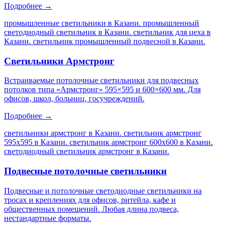
Подробнее →
промышленные светильники в Казани. промышленный
светодиодный светильник в Казани. светильник для цеха в
Казани. светильник промышленный подвесной в Казани
.
Светильники Армстронг
Встраиваемые потолочные светильники для подвесных
потолков типа «Армстронг» 595×595 и 600×600 мм. Для
офисов, школ, больниц, госучреждений.
Подробнее →
светильники армстронг в Казани. светильник армстронг
595х595 в Казани. светильник армстронг 600х600 в Казани.
светодиодный светильник армстронг в Казани
.
Подвесные потолочные светильники
Подвесные и потолочные светодиодные светильники на
тросах и креплениях для офисов, ритейла, кафе и
общественных помещений. Любая длина подвеса,
нестандартные форматы.