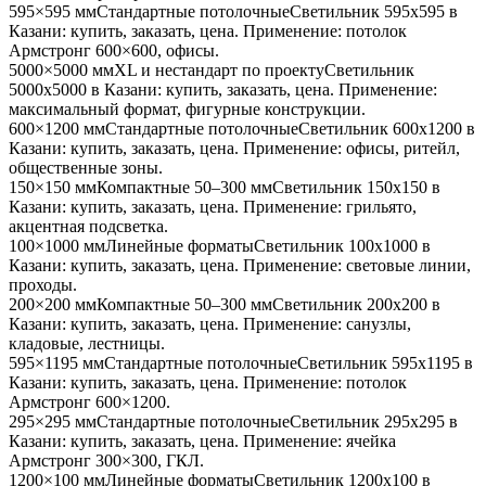
595×595 мм
Стандартные потолочные
Светильник
595x595
в
Казани
: купить, заказать, цена. Применение:
потолок
Армстронг 600×600, офисы
.
5000×5000 мм
XL и нестандарт по проекту
Светильник
5000x5000
в Казани
: купить, заказать, цена. Применение:
максимальный формат, фигурные конструкции
.
600×1200 мм
Стандартные потолочные
Светильник
600x1200
в
Казани
: купить, заказать, цена. Применение:
офисы, ритейл,
общественные зоны
.
150×150 мм
Компактные 50–300 мм
Светильник
150x150
в
Казани
: купить, заказать, цена. Применение:
грильято,
акцентная подсветка
.
100×1000 мм
Линейные форматы
Светильник
100x1000
в
Казани
: купить, заказать, цена. Применение:
световые линии,
проходы
.
200×200 мм
Компактные 50–300 мм
Светильник
200x200
в
Казани
: купить, заказать, цена. Применение:
санузлы,
кладовые, лестницы
.
595×1195 мм
Стандартные потолочные
Светильник
595x1195
в
Казани
: купить, заказать, цена. Применение:
потолок
Армстронг 600×1200
.
295×295 мм
Стандартные потолочные
Светильник
295x295
в
Казани
: купить, заказать, цена. Применение:
ячейка
Армстронг 300×300, ГКЛ
.
1200×100 мм
Линейные форматы
Светильник
1200x100
в