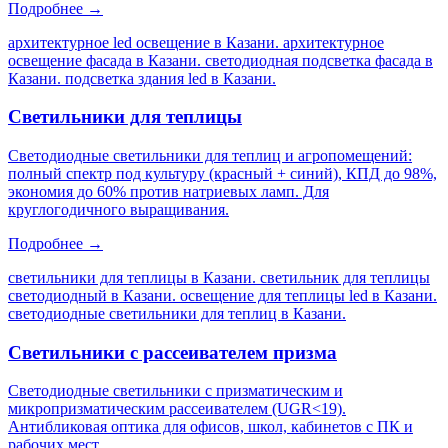
Подробнее →
архитектурное led освещение в Казани. архитектурное
освещение фасада в Казани. светодиодная подсветка фасада в
Казани. подсветка здания led в Казани
.
Светильники для теплицы
Светодиодные светильники для теплиц и агропомещений:
полный спектр под культуру (красный + синий), КПД до 98%,
экономия до 60% против натриевых ламп. Для
круглогодичного выращивания.
Подробнее →
светильники для теплицы в Казани. светильник для теплицы
светодиодный в Казани. освещение для теплицы led в Казани.
светодиодные светильники для теплиц в Казани
.
Светильники с рассеивателем призма
Светодиодные светильники с призматическим и
микропризматическим рассеивателем (UGR<19).
Антибликовая оптика для офисов, школ, кабинетов с ПК и
рабочих мест.