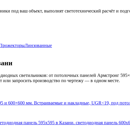
ники под ваш объект, выполнят светотехнический расчёт и подг
Прожекторы
Линзованные
зани
диодных светильников: от потолочных панелей Армстронг 595×
кт или запросить производство по чертежу — в одном месте.
95 и 600×600 мм. Встраиваемые и накладные, UGR<19, под пото
ветодиодная панель 595х595 в Казани. светодиодная панель 600х