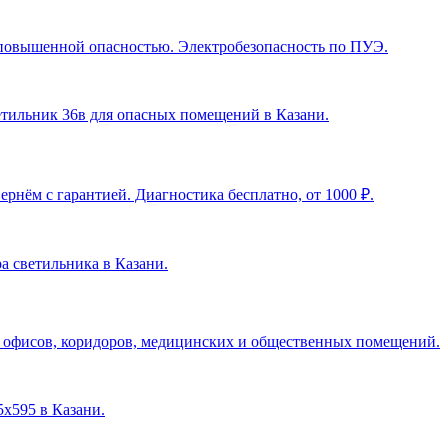
с повышенной опасностью. Электробезопасность по ПУЭ.
ветильник 36в для опасных помещений в Казани
.
рнём с гарантией. Диагностика бесплатно, от 1000 ₽.
ра светильника в Казани
.
я офисов, коридоров, медицинских и общественных помещений.
5х595 в Казани
.