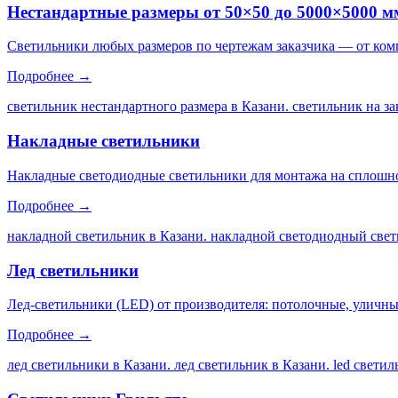
Нестандартные размеры от 50×50 до 5000×5000 м
Светильники любых размеров по чертежам заказчика — от ком
Подробнее →
светильник нестандартного размера в Казани. светильник на за
Накладные светильники
Накладные светодиодные светильники для монтажа на сплошной
Подробнее →
накладной светильник в Казани. накладной светодиодный свет
Лед светильники
Лед-светильники (LED) от производителя: потолочные, уличны
Подробнее →
лед светильники в Казани. лед светильник в Казани. led свети