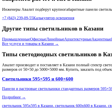
Инженеры Авалит подберут
крупногабаритные панели
светиль
+7 (843) 239-09-55
Калькулятор освещения
Другие типы светильников
в Казани
Промышленные
Офисные
Линейные
Архитектурные
Акцентные
Все услуги и товары
в Казани
→
Типы светодиодных светильников
в Ка
Авалит производит и поставляет
в Казани
полный спектр свето
размеров от 50×50 до 5000×5000 мм. Купить, заказать под объе
Светильники 595×595 и 600×600
Панели и растровые светильники стандартных размеров 595×5
Подробнее →
светильник 595х595 в Казани. светильник 600х600 в Казани. с