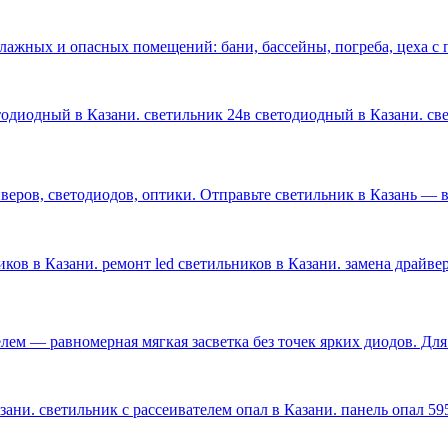
влажных и опасных помещений: бани, бассейны, погреба, цеха 
етодиодный в Казани. светильник 24в светодиодный в Казани. с
ров, светодиодов, оптики. Отправьте светильник в Казань — ве
ков в Казани. ремонт led светильников в Казани. замена драйве
лем — равномерная мягкая засветка без точек ярких диодов. Дл
ани. светильник с рассеивателем опал в Казани. панель опал 59