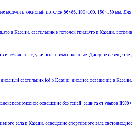
ые модули в ячеистый потолок 86×86, 100×100, 150×150 мм. Для
ьято в Казани. светильник в потолок грильято в Казани. встраи
тва: потолочные, уличные, промышленные. Диодное освещение 
 диодный светильник led в Казани. диодное освещение в Казани
.
док: равномерное освещение без теней, защита от ударов IK08+
тивного зала в Казани. освещение спортивного зала светодиодное