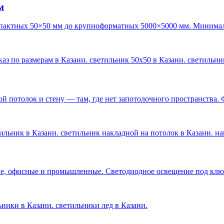
м
пактных 50×50 мм до крупноформатных 5000×5000 мм. Минималь
каз по размерам в Казани. светильник 50х50 в Казани. светильн
 потолок и стену — там, где нет запотолочного пространства. 
ильник в Казани. светильник накладной на потолок в Казани. н
е, офисные и промышленные. Светодиодное освещение под ключ 
льники в Казани. светильники лед в Казани
.