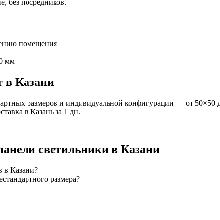
е, без посредников.
чению помещения
0 мм
т
в Казани
артных размеров и индивидуальной конфигурации — от 50×50 д
оставка
в Казань
за
1
дн.
панели
светильники
в Казани
в в Казани?
естандартного размера?