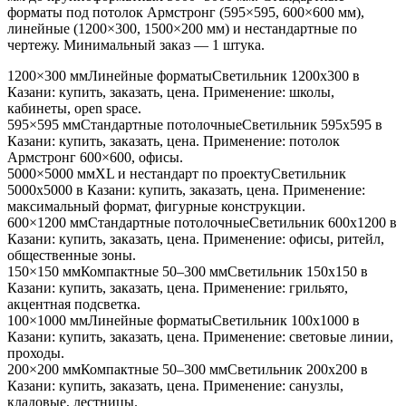
форматы под потолок Армстронг (595×595, 600×600 мм),
линейные (1200×300, 1500×200 мм) и нестандартные по
чертежу. Минимальный заказ — 1 штука.
1200×300 мм
Линейные форматы
Светильник
1200x300
в
Казани
: купить, заказать, цена. Применение:
школы,
кабинеты, open space
.
595×595 мм
Стандартные потолочные
Светильник
595x595
в
Казани
: купить, заказать, цена. Применение:
потолок
Армстронг 600×600, офисы
.
5000×5000 мм
XL и нестандарт по проекту
Светильник
5000x5000
в Казани
: купить, заказать, цена. Применение:
максимальный формат, фигурные конструкции
.
600×1200 мм
Стандартные потолочные
Светильник
600x1200
в
Казани
: купить, заказать, цена. Применение:
офисы, ритейл,
общественные зоны
.
150×150 мм
Компактные 50–300 мм
Светильник
150x150
в
Казани
: купить, заказать, цена. Применение:
грильято,
акцентная подсветка
.
100×1000 мм
Линейные форматы
Светильник
100x1000
в
Казани
: купить, заказать, цена. Применение:
световые линии,
проходы
.
200×200 мм
Компактные 50–300 мм
Светильник
200x200
в
Казани
: купить, заказать, цена. Применение:
санузлы,
кладовые, лестницы
.