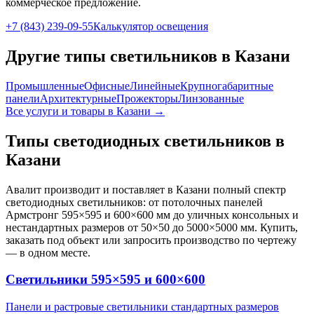
коммерческое предложение.
+7 (843) 239-09-55
Калькулятор освещения
Другие типы светильников
в Казани
Промышленные
Офисные
Линейные
Крупногабаритные
панели
Архитектурные
Прожекторы
Линзованные
Все услуги и товары
в Казани
→
Типы светодиодных светильников
в
Казани
Авалит производит и поставляет
в Казани
полный спектр
светодиодных светильников: от потолочных панелей
Армстронг 595×595 и 600×600 мм до уличных консольных и
нестандартных размеров от 50×50 до 5000×5000 мм. Купить,
заказать под объект или запросить производство по чертежу
— в одном месте.
Светильники 595×595 и 600×600
Панели и растровые светильники стандартных размеров