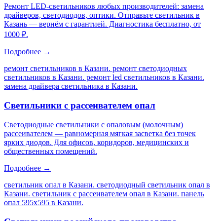
Ремонт LED-светильников любых производителей: замена
драйверов, светодиодов, оптики. Отправьте светильник в
Казань — вернём с гарантией. Диагностика бесплатно, от
1000 ₽.
Подробнее →
ремонт светильников в Казани. ремонт светодиодных
светильников в Казани. ремонт led светильников в Казани.
замена драйвера светильника в Казани
.
Светильники с рассеивателем опал
Светодиодные светильники с опаловым (молочным)
рассеивателем — равномерная мягкая засветка без точек
ярких диодов. Для офисов, коридоров, медицинских и
общественных помещений.
Подробнее →
светильник опал в Казани. светодиодный светильник опал в
Казани. светильник с рассеивателем опал в Казани. панель
опал 595х595 в Казани
.