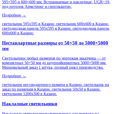
595×595 и 600×600 мм. Встраиваемые и накладные, UGR<19,
под потолок Армстронг и гипсокартон.
Подробнее →
светильник 595х595 в Казани. светильник 600х600 в Казани.
светодиодная панель 595х595 в Казани. светодиодная панель
600х600 в Казани
.
Нестандартные размеры от 50×50 до 5000×5000
мм
Светильники любых размеров по чертежам заказчика — от
компактных 50×50 мм до крупноформатных 5000×5000 мм.
Минимальный заказ 1 штука, полный цикл производства.
Подробнее →
светильник нестандартного размера в Казани. светильник на
заказ по размерам в Казани. светильник 50х50 в Казани.
светильник 1200х300 в Казани
.
Накладные светильники
Накладные светодиодные светильники для монтажа на