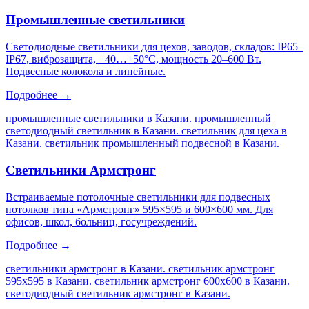
Промышленные светильники
Светодиодные светильники для цехов, заводов, складов: IP65–
IP67, виброзащита, −40…+50°C, мощность 20–600 Вт.
Подвесные колокола и линейные.
Подробнее →
промышленные светильники в Казани. промышленный
светодиодный светильник в Казани. светильник для цеха в
Казани. светильник промышленный подвесной в Казани
.
Светильники Армстронг
Встраиваемые потолочные светильники для подвесных
потолков типа «Армстронг» 595×595 и 600×600 мм. Для
офисов, школ, больниц, госучреждений.
Подробнее →
светильники армстронг в Казани. светильник армстронг
595х595 в Казани. светильник армстронг 600х600 в Казани.
светодиодный светильник армстронг в Казани
.