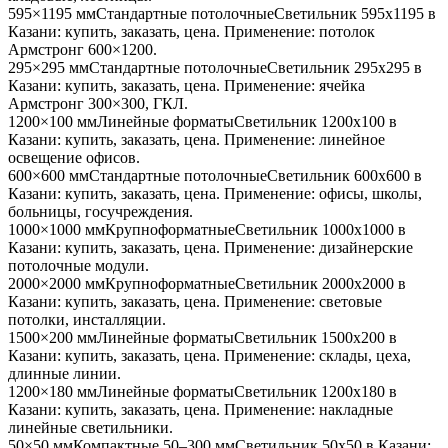
595×1195 мм
Стандартные потолочные
Светильник
595x1195
в
Казани
: купить, заказать, цена. Применение:
потолок
Армстронг 600×1200
.
295×295 мм
Стандартные потолочные
Светильник
295x295
в
Казани
: купить, заказать, цена. Применение:
ячейка
Армстронг 300×300, ГКЛ
.
1200×100 мм
Линейные форматы
Светильник
1200x100
в
Казани
: купить, заказать, цена. Применение:
линейное
освещение офисов
.
600×600 мм
Стандартные потолочные
Светильник
600x600
в
Казани
: купить, заказать, цена. Применение:
офисы, школы,
больницы, госучреждения
.
1000×1000 мм
Крупноформатные
Светильник
1000x1000
в
Казани
: купить, заказать, цена. Применение:
дизайнерские
потолочные модули
.
2000×2000 мм
Крупноформатные
Светильник
2000x2000
в
Казани
: купить, заказать, цена. Применение:
световые
потолки, инсталляции
.
1500×200 мм
Линейные форматы
Светильник
1500x200
в
Казани
: купить, заказать, цена. Применение:
склады, цеха,
длинные линии
.
1200×180 мм
Линейные форматы
Светильник
1200x180
в
Казани
: купить, заказать, цена. Применение:
накладные
линейные светильники
.
50×50 мм
Компактные 50–300 мм
Светильник
50x50
в Казани
: