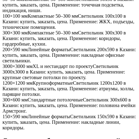
купить, заказать, цена. Применение:
точечная подсветка,
индикация, ниши
.
100×100 мм
Компактные 50–300 мм
Светильник
100x100
в
Казани
: купить, заказать, цена. Применение:
ЖКХ, подъезды,
технические помещения
.
300×300 мм
Компактные 50–300 мм
Светильник
300x300
в
Казани
: купить, заказать, цена. Применение:
коридоры,
гардеробные, кухни
.
200×590 мм
Линейные форматы
Светильник
200x590
в Казани
:
купить, заказать, цена. Применение:
накладные офисные
светильники
.
3000×3000 мм
XL и нестандарт по проекту
Светильник
3000x3000
в Казани
: купить, заказать, цена. Применение:
крупные световые потолки по проекту
.
1200×1200 мм
Крупноформатные
Светильник
1200x1200
в
Казани
: купить, заказать, цена. Применение:
атриумы, холлы,
парящие потолки
.
300×600 мм
Стандартные потолочные
Светильник
300x600
в
Казани
: купить, заказать, цена. Применение:
половина ячейки
Армстронг
.
150×590 мм
Линейные форматы
Светильник
150x590
в Казани
:
купить, заказать, цена. Применение:
накладные линии,
коридоры
.