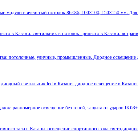
ые модули в ячеистый потолок 86×86, 100×100, 150×150 мм. Для
ьято в Казани. светильник в потолок грильято в Казани. встраи
тва: потолочные, уличные, промышленные. Диодное освещение 
 диодный светильник led в Казани. диодное освещение в Казани
.
док: равномерное освещение без теней, защита от ударов IK08+
тивного зала в Казани. освещение спортивного зала светодиодное