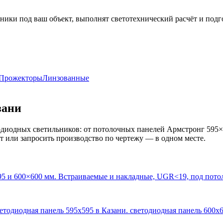
ники под ваш объект, выполнят светотехнический расчёт и подг
Прожекторы
Линзованные
зани
диодных светильников: от потолочных панелей Армстронг 595×
кт или запросить производство по чертежу — в одном месте.
95 и 600×600 мм. Встраиваемые и накладные, UGR<19, под пото
ветодиодная панель 595х595 в Казани. светодиодная панель 600х