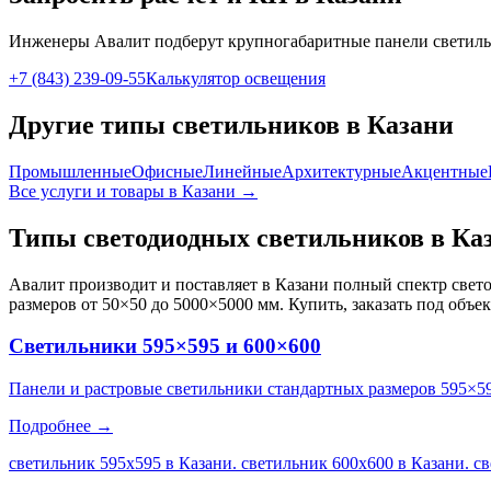
Инженеры Авалит подберут
крупногабаритные панели
светиль
+7 (843) 239-09-55
Калькулятор освещения
Другие типы светильников
в Казани
Промышленные
Офисные
Линейные
Архитектурные
Акцентные
Все услуги и товары
в Казани
→
Типы светодиодных светильников
в Ка
Авалит производит и поставляет
в Казани
полный спектр свето
размеров от 50×50 до 5000×5000 мм. Купить, заказать под объе
Светильники 595×595 и 600×600
Панели и растровые светильники стандартных размеров 595×5
Подробнее →
светильник 595х595 в Казани. светильник 600х600 в Казани. с