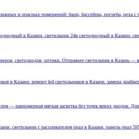
влажных и опасных помещений: бани, бассейны, погреба, цеха 
етодиодный в Казани. светильник 24в светодиодный в Казани. с
ров, светодиодов, оптики. Отправьте светильник в Казань — ве
ков в Казани. ремонт led светильников в Казани. замена драйве
лем — равномерная мягкая засветка без точек ярких диодов. Дл
ани. светильник с рассеивателем опал в Казани. панель опал 59