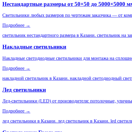
Нестандартные размеры от 50×50 до 5000×5000 м
Светильники любых размеров по чертежам заказчика — от ком
Подробнее →
светильник нестандартного размера в Казани. светильник на за
Накладные светильники
Накладные светодиодные светильники для монтажа на сплошной
Подробнее →
накладной светильник в Казани. накладной светодиодный свет
Лед светильники
Лед-светильники (LED) от производителя: потолочные, уличны
Подробнее →
лед светильники в Казани. лед светильник в Казани. led свети