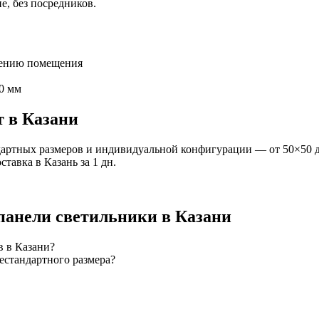
е, без посредников.
чению помещения
0 мм
т
в Казани
артных размеров и индивидуальной конфигурации — от 50×50 д
оставка
в Казань
за
1
дн.
панели
светильники
в Казани
в в Казани?
естандартного размера?