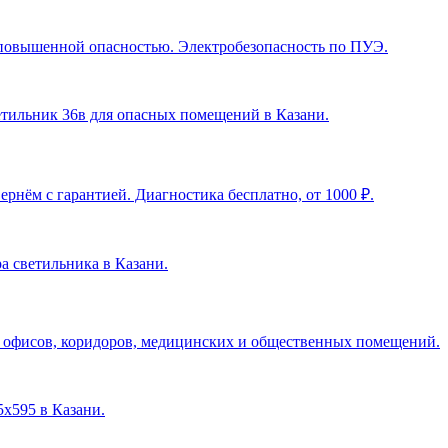
с повышенной опасностью. Электробезопасность по ПУЭ.
ветильник 36в для опасных помещений в Казани
.
рнём с гарантией. Диагностика бесплатно, от 1000 ₽.
ра светильника в Казани
.
я офисов, коридоров, медицинских и общественных помещений.
5х595 в Казани
.