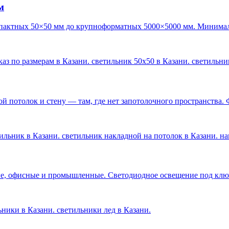
м
пактных 50×50 мм до крупноформатных 5000×5000 мм. Минималь
каз по размерам в Казани. светильник 50х50 в Казани. светильн
 потолок и стену — там, где нет запотолочного пространства. 
ильник в Казани. светильник накладной на потолок в Казани. н
е, офисные и промышленные. Светодиодное освещение под ключ 
льники в Казани. светильники лед в Казани
.