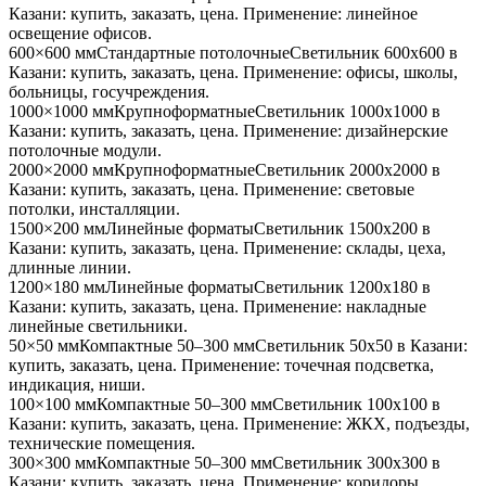
Казани
: купить, заказать, цена. Применение:
линейное
освещение офисов
.
600×600 мм
Стандартные потолочные
Светильник
600x600
в
Казани
: купить, заказать, цена. Применение:
офисы, школы,
больницы, госучреждения
.
1000×1000 мм
Крупноформатные
Светильник
1000x1000
в
Казани
: купить, заказать, цена. Применение:
дизайнерские
потолочные модули
.
2000×2000 мм
Крупноформатные
Светильник
2000x2000
в
Казани
: купить, заказать, цена. Применение:
световые
потолки, инсталляции
.
1500×200 мм
Линейные форматы
Светильник
1500x200
в
Казани
: купить, заказать, цена. Применение:
склады, цеха,
длинные линии
.
1200×180 мм
Линейные форматы
Светильник
1200x180
в
Казани
: купить, заказать, цена. Применение:
накладные
линейные светильники
.
50×50 мм
Компактные 50–300 мм
Светильник
50x50
в Казани
:
купить, заказать, цена. Применение:
точечная подсветка,
индикация, ниши
.
100×100 мм
Компактные 50–300 мм
Светильник
100x100
в
Казани
: купить, заказать, цена. Применение:
ЖКХ, подъезды,
технические помещения
.
300×300 мм
Компактные 50–300 мм
Светильник
300x300
в
Казани
: купить, заказать, цена. Применение:
коридоры,