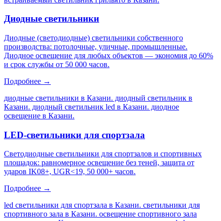
Диодные светильники
Диодные (светодиодные) светильники собственного
производства: потолочные, уличные, промышленные.
Диодное освещение для любых объектов — экономия до 60%
и срок службы от 50 000 часов.
Подробнее →
диодные светильники в Казани. диодный светильник в
Казани. диодный светильник led в Казани. диодное
освещение в Казани
.
LED-светильники для спортзала
Светодиодные светильники для спортзалов и спортивных
площадок: равномерное освещение без теней, защита от
ударов IK08+, UGR<19, 50 000+ часов.
Подробнее →
led светильники для спортзала в Казани. светильники для
спортивного зала в Казани. освещение спортивного зала