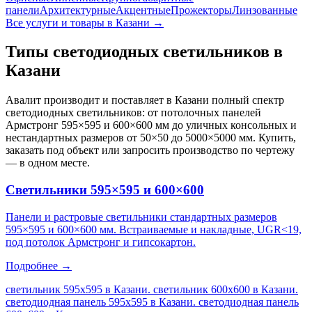
панели
Архитектурные
Акцентные
Прожекторы
Линзованные
Все услуги и товары
в Казани
→
Типы светодиодных светильников
в
Казани
Авалит производит и поставляет
в Казани
полный спектр
светодиодных светильников: от потолочных панелей
Армстронг 595×595 и 600×600 мм до уличных консольных и
нестандартных размеров от 50×50 до 5000×5000 мм. Купить,
заказать под объект или запросить производство по чертежу
— в одном месте.
Светильники 595×595 и 600×600
Панели и растровые светильники стандартных размеров
595×595 и 600×600 мм. Встраиваемые и накладные, UGR<19,
под потолок Армстронг и гипсокартон.
Подробнее →
светильник 595х595 в Казани. светильник 600х600 в Казани.
светодиодная панель 595х595 в Казани. светодиодная панель