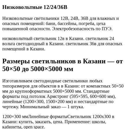
Низковольтные 12/24/36В
Низковольтные светильники 12В, 24В, 36В для влажных и
опасных помещений: бани, бассейны, погреба, цеха
повышенной опасности. Электробезопасность по ПУЭ.
низковольтный светильник 12в в Казани. светильник 24
вольта светодиодный в Казани. светильник 36в для опасных
помещений в Казани
.
Размеры светильников
в Казани
— от
50×50 до 5000×5000 мм
Изготавливаем светодиодные светильники любых
типоразмеров для объектов в
в Казани
: от компактных 50×50
мм до крупноформатных 5000×5000 мм. Стандартные
форматы под потолок Армстронг (595×595, 600×600 мм),
линейные (1200×300, 1500×200 мм) и нестандартные по
чертежу. Минимальный заказ — 1 штука.
1200×300 мм
Линейные форматы
Светильник
1200x300
в
Казани
: купить, заказать, цена. Применение:
школы,
кабинеты, open space
.