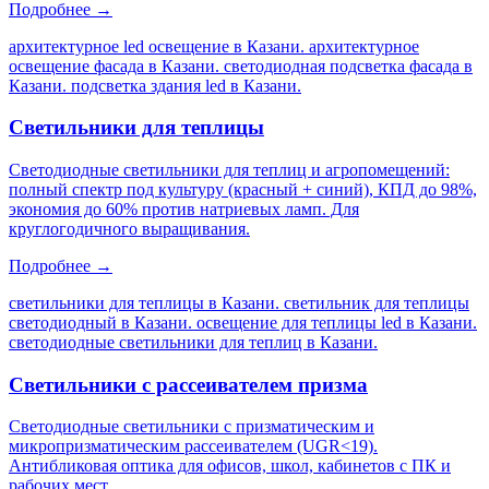
Подробнее →
архитектурное led освещение в Казани. архитектурное
освещение фасада в Казани. светодиодная подсветка фасада в
Казани. подсветка здания led в Казани
.
Светильники для теплицы
Светодиодные светильники для теплиц и агропомещений:
полный спектр под культуру (красный + синий), КПД до 98%,
экономия до 60% против натриевых ламп. Для
круглогодичного выращивания.
Подробнее →
светильники для теплицы в Казани. светильник для теплицы
светодиодный в Казани. освещение для теплицы led в Казани.
светодиодные светильники для теплиц в Казани
.
Светильники с рассеивателем призма
Светодиодные светильники с призматическим и
микропризматическим рассеивателем (UGR<19).
Антибликовая оптика для офисов, школ, кабинетов с ПК и
рабочих мест.