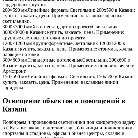
гардеробные, кухни
.
200×590 мм
Линейные форматы
Светильник
200x590
в Казани
:
купить, заказать, цена. Применение:
накладные офисные
светильники
.
3000×3000 мм
XL и нестандарт по проекту
Светильник
3000x3000
в Казани
: купить, заказать, цена. Применение:
крупные световые потолки по проекту
.
1200×1200 мм
Крупноформатные
Светильник
1200x1200
в
Казани
: купить, заказать, цена. Применение:
атриумы, холлы,
парящие потолки
.
300×600 мм
Стандартные потолочные
Светильник
300x600
в
Казани
: купить, заказать, цена. Применение:
половина ячейки
Армстронг
.
150×590 мм
Линейные форматы
Светильник
150x590
в Казани
:
купить, заказать, цена. Применение:
накладные линии,
коридоры
.
Освещение объектов и помещений
в
Казани
Подбираем и производим светильники под конкретную задачу
в
в Казани
: школы и детские сады, больницы и поликлиники,
спортзалы и стадионы, офисы и бизнес-центры, склады и