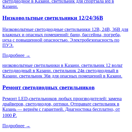
светодиодное в Казани. светильник для спортзала led в
Казани
.
Низковольтные светильники 12/24/36В
Низковольтные светодиодные светильники 12В, 24В, 36В для
влажных и опасных помещений: бани, бассейны, погреба,
цеха с повышенной опасностью. Электробезопасность по
ПУЭ.
Подробнее →
низковольтные светильники в Казани. светильник 12 вольт
светодиодный в Казани. светильник 24в светодиодный в
Казани. светильник 36в для опасных помещений в Казани
.
Ремонт светодиодных светильников
Ремонт LED-светильников любых производителей: замена
драйверов, светодиодов, оптики. Отправьте светильник в
Казань — вернём с гарантией. Диагностика бесплатно, от
1000 ₽.
Подробнее →