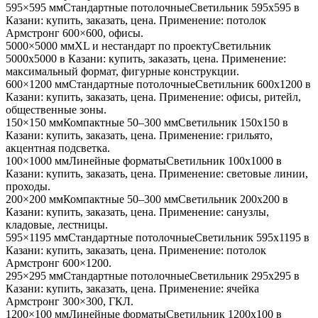
595×595 мм
Стандартные потолочные
Светильник
595x595
в
Казани
: купить, заказать, цена. Применение:
потолок
Армстронг 600×600, офисы
.
5000×5000 мм
XL и нестандарт по проекту
Светильник
5000x5000
в Казани
: купить, заказать, цена. Применение:
максимальный формат, фигурные конструкции
.
600×1200 мм
Стандартные потолочные
Светильник
600x1200
в
Казани
: купить, заказать, цена. Применение:
офисы, ритейл,
общественные зоны
.
150×150 мм
Компактные 50–300 мм
Светильник
150x150
в
Казани
: купить, заказать, цена. Применение:
грильято,
акцентная подсветка
.
100×1000 мм
Линейные форматы
Светильник
100x1000
в
Казани
: купить, заказать, цена. Применение:
световые линии,
проходы
.
200×200 мм
Компактные 50–300 мм
Светильник
200x200
в
Казани
: купить, заказать, цена. Применение:
санузлы,
кладовые, лестницы
.
595×1195 мм
Стандартные потолочные
Светильник
595x1195
в
Казани
: купить, заказать, цена. Применение:
потолок
Армстронг 600×1200
.
295×295 мм
Стандартные потолочные
Светильник
295x295
в
Казани
: купить, заказать, цена. Применение:
ячейка
Армстронг 300×300, ГКЛ
.
1200×100 мм
Линейные форматы
Светильник
1200x100
в