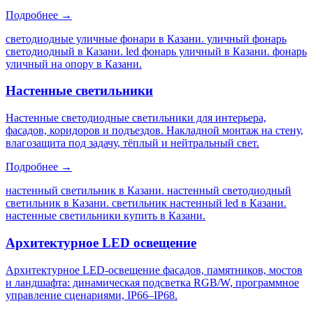
Подробнее →
светодиодные уличные фонари в Казани. уличный фонарь
светодиодный в Казани. led фонарь уличный в Казани. фонарь
уличный на опору в Казани
.
Настенные светильники
Настенные светодиодные светильники для интерьера,
фасадов, коридоров и подъездов. Накладной монтаж на стену,
влагозащита под задачу, тёплый и нейтральный свет.
Подробнее →
настенный светильник в Казани. настенный светодиодный
светильник в Казани. светильник настенный led в Казани.
настенные светильники купить в Казани
.
Архитектурное LED освещение
Архитектурное LED-освещение фасадов, памятников, мостов
и ландшафта: динамическая подсветка RGB/W, программное
управление сценариями, IP66–IP68.