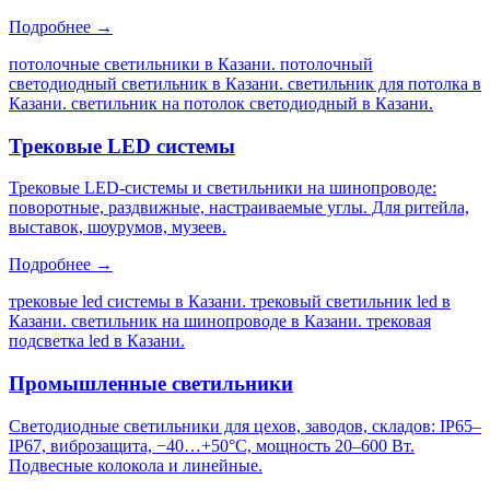
Подробнее →
потолочные светильники в Казани. потолочный
светодиодный светильник в Казани. светильник для потолка в
Казани. светильник на потолок светодиодный в Казани
.
Трековые LED системы
Трековые LED-системы и светильники на шинопроводе:
поворотные, раздвижные, настраиваемые углы. Для ритейла,
выставок, шоурумов, музеев.
Подробнее →
трековые led системы в Казани. трековый светильник led в
Казани. светильник на шинопроводе в Казани. трековая
подсветка led в Казани
.
Промышленные светильники
Светодиодные светильники для цехов, заводов, складов: IP65–
IP67, виброзащита, −40…+50°C, мощность 20–600 Вт.
Подвесные колокола и линейные.