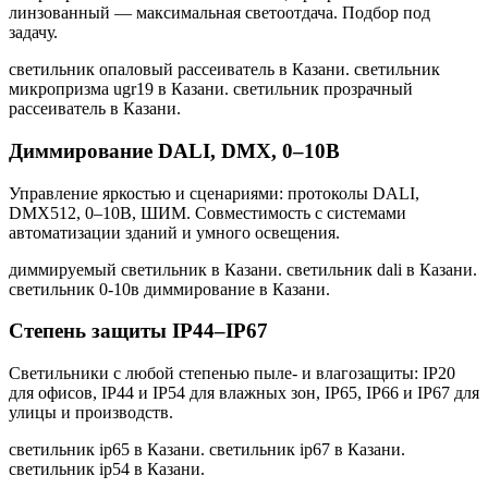
линзованный — максимальная светоотдача. Подбор под
задачу.
светильник опаловый рассеиватель в Казани. светильник
микропризма ugr19 в Казани. светильник прозрачный
рассеиватель в Казани
.
Диммирование DALI, DMX, 0–10В
Управление яркостью и сценариями: протоколы DALI,
DMX512, 0–10В, ШИМ. Совместимость с системами
автоматизации зданий и умного освещения.
диммируемый светильник в Казани. светильник dali в Казани.
светильник 0-10в диммирование в Казани
.
Степень защиты IP44–IP67
Светильники с любой степенью пыле- и влагозащиты: IP20
для офисов, IP44 и IP54 для влажных зон, IP65, IP66 и IP67 для
улицы и производств.
светильник ip65 в Казани. светильник ip67 в Казани.
светильник ip54 в Казани
.