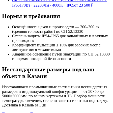
IP65
170Вт
·
22200Лм
·
4000K
·
IP65
от
23 500
₽
Нормы и требования
Освещённость цехов и производств — 200–300 лк
(средняя точность работ) по СП 52.13330
Степень защиты IP54–IP65 для запылённых и влажных
производств
Коэффициент пульсаций ≤ 10% для рабочих мест с
движущимися механизмами
Аварийное освещение путей эвакуации по СП 52.13330
и нормам пожарной безопасности
Нестандартные размеры под ваш
объект
в Казани
Изготавливаем
промышленные
светильники нестандартных
размеров и индивидуальной конфигурации — от 50×50 до
5000×5000 мм, по вашим чертежам и ТЗ. Подбор мощности,
температуры свечения, степени защиты и оптики под задачу.
Доставка
в Казань
за
1
дн.