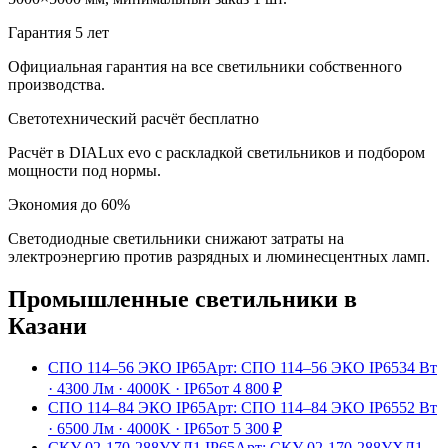
Гарантия 5 лет
Официальная гарантия на все светильники собственного
производства.
Светотехнический расчёт бесплатно
Расчёт в DIALux evo с раскладкой светильников и подбором
мощности под нормы.
Экономия до 60%
Светодиодные светильники снижают затраты на
электроэнергию против разрядных и люминесцентных ламп.
Промышленные
светильники
в
Казани
СПО 114–56 ЭКО IP65
Арт:
СПО 114–56 ЭКО IP65
34 Вт
·
4300 Лм
·
4000K
·
IP65
от
4 800
₽
СПО 114–84 ЭКО IP65
Арт:
СПО 114–84 ЭКО IP65
52 Вт
·
6500 Лм
·
4000K
·
IP65
от
5 300
₽
СКУ 02-170-288УХЛ1 IP65
Арт:
СКУ 02-170-288УХЛ1