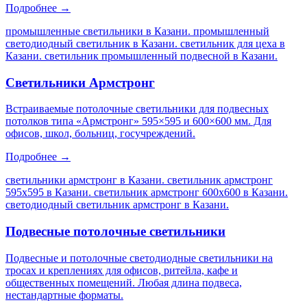
Подробнее →
промышленные светильники в Казани. промышленный
светодиодный светильник в Казани. светильник для цеха в
Казани. светильник промышленный подвесной в Казани
.
Светильники Армстронг
Встраиваемые потолочные светильники для подвесных
потолков типа «Армстронг» 595×595 и 600×600 мм. Для
офисов, школ, больниц, госучреждений.
Подробнее →
светильники армстронг в Казани. светильник армстронг
595х595 в Казани. светильник армстронг 600х600 в Казани.
светодиодный светильник армстронг в Казани
.
Подвесные потолочные светильники
Подвесные и потолочные светодиодные светильники на
тросах и креплениях для офисов, ритейла, кафе и
общественных помещений. Любая длина подвеса,
нестандартные форматы.