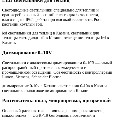
LED светильники для теплиц
Светодиодные светильники специально для теплиц и
оранжерей: красный + синий спектр для фотосинтеза,
влагозащита IP65, работа при высокой влажности. Рост
растений круглый год.
led светильники для теплиц в Казани. светильник для
теплицы светодиодный в Казани. освещение теплицы led в
Казани
.
Диммирование 0–10V
Светильники с аналоговым диммированием 0–10В — самый
распространённый протокол в коммерческом и
промышленном освещении. Совместимость с контроллерами
Lutron, Siemens, Schneider Electric.
диммирование 0-10v в Казани. светильник 0-10в в Казани.
светильник аналоговое диммирование в Казани
.
Рассеиватель: опал, микропризма, прозрачный
Опаловый рассеиватель — мягкая равномерная засветка;
микропризма — UGR<19 без бликов; прозрачный и