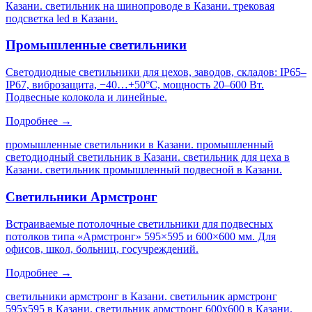
Казани. светильник на шинопроводе в Казани. трековая
подсветка led в Казани
.
Промышленные светильники
Светодиодные светильники для цехов, заводов, складов: IP65–
IP67, виброзащита, −40…+50°C, мощность 20–600 Вт.
Подвесные колокола и линейные.
Подробнее →
промышленные светильники в Казани. промышленный
светодиодный светильник в Казани. светильник для цеха в
Казани. светильник промышленный подвесной в Казани
.
Светильники Армстронг
Встраиваемые потолочные светильники для подвесных
потолков типа «Армстронг» 595×595 и 600×600 мм. Для
офисов, школ, больниц, госучреждений.
Подробнее →
светильники армстронг в Казани. светильник армстронг
595х595 в Казани. светильник армстронг 600х600 в Казани.