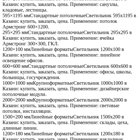
Казани
: купить, заказать, цена. Применение:
санузлы,
кладовые, лестницы
.
595×1195 мм
Стандартные потолочные
Светильник
595x1195
в
Казани
: купить, заказать, цена. Применение:
потолок
Армстронг 600×1200
.
295×295 мм
Стандартные потолочные
Светильник
295x295
в
Казани
: купить, заказать, цена. Применение:
ячейка
Армстронг 300×300, ГКЛ
.
1200×100 мм
Линейные форматы
Светильник
1200x100
в
Казани
: купить, заказать, цена. Применение:
линейное
освещение офисов
.
600×600 мм
Стандартные потолочные
Светильник
600x600
в
Казани
: купить, заказать, цена. Применение:
офисы, школы,
больницы, госучреждения
.
1000×1000 мм
Крупноформатные
Светильник
1000x1000
в
Казани
: купить, заказать, цена. Применение:
дизайнерские
потолочные модули
.
2000×2000 мм
Крупноформатные
Светильник
2000x2000
в
Казани
: купить, заказать, цена. Применение:
световые
потолки, инсталляции
.
1500×200 мм
Линейные форматы
Светильник
1500x200
в
Казани
: купить, заказать, цена. Применение:
склады, цеха,
длинные линии
.
1200×180 мм
Линейные форматы
Светильник
1200x180
в
Казани
: купить, заказать, цена. Применение:
накладные