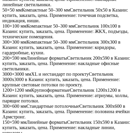
линейные светильники
.
50×50 мм
Компактные 50–300 мм
Светильник
50x50
в Казани
:
купить, заказать, цена. Применение:
точечная подсветка,
индикация, ниши
.
100×100 мм
Компактные 50–300 мм
Светильник
100x100
в
Казани
: купить, заказать, цена. Применение:
ЖКХ, подъезды,
технические помещения
.
300×300 мм
Компактные 50–300 мм
Светильник
300x300
в
Казани
: купить, заказать, цена. Применение:
коридоры,
гардеробные, кухни
.
200×590 мм
Линейные форматы
Светильник
200x590
в Казани
:
купить, заказать, цена. Применение:
накладные офисные
светильники
.
3000×3000 мм
XL и нестандарт по проекту
Светильник
3000x3000
в Казани
: купить, заказать, цена. Применение:
крупные световые потолки по проекту
.
1200×1200 мм
Крупноформатные
Светильник
1200x1200
в
Казани
: купить, заказать, цена. Применение:
атриумы, холлы,
парящие потолки
.
300×600 мм
Стандартные потолочные
Светильник
300x600
в
Казани
: купить, заказать, цена. Применение:
половина ячейки
Армстронг
.
150×590 мм
Линейные форматы
Светильник
150x590
в Казани
:
купить, заказать, цена. Применение:
накладные линии,
коридоры
.