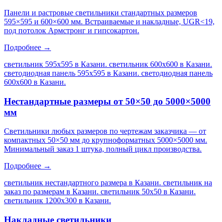
Панели и растровые светильники стандартных размеров
595×595 и 600×600 мм. Встраиваемые и накладные, UGR<19,
под потолок Армстронг и гипсокартон.
Подробнее →
светильник 595х595 в Казани. светильник 600х600 в Казани.
светодиодная панель 595х595 в Казани. светодиодная панель
600х600 в Казани
.
Нестандартные размеры от 50×50 до 5000×5000
мм
Светильники любых размеров по чертежам заказчика — от
компактных 50×50 мм до крупноформатных 5000×5000 мм.
Минимальный заказ 1 штука, полный цикл производства.
Подробнее →
светильник нестандартного размера в Казани. светильник на
заказ по размерам в Казани. светильник 50х50 в Казани.
светильник 1200х300 в Казани
.
Накладные светильники