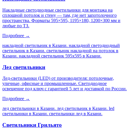
Накладные светодиодные светильники для монтажа на
сплошной потолок и стену — там, где нет запотолочного
пространства. Форматы 595×595, 1195×180, 1200×300 мм и
любые по ТЗ.
Подробнее →
накладной светильник в Казани. накладной светодиодный
светильник в Казани. светильник накладной на потолок в
Казани. накладной светильник 595х595 в Казани
.
Лед светильники
Лед-светильники (LED) от производителя: потолочные,
уличные, офисные и промышленные. Светодиодное
освещение под ключ с гарантией 5 лет и доставкой по России.
Подробнее →
лед светильники в Казани. лед светильник в Казани. led
светильники в Казани. светильники лед в Казани
.
Светильники Грильято