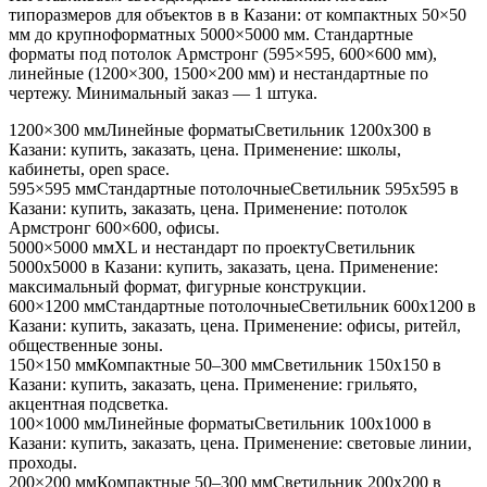
типоразмеров для объектов в
в Казани
: от компактных 50×50
мм до крупноформатных 5000×5000 мм. Стандартные
форматы под потолок Армстронг (595×595, 600×600 мм),
линейные (1200×300, 1500×200 мм) и нестандартные по
чертежу. Минимальный заказ — 1 штука.
1200×300 мм
Линейные форматы
Светильник
1200x300
в
Казани
: купить, заказать, цена. Применение:
школы,
кабинеты, open space
.
595×595 мм
Стандартные потолочные
Светильник
595x595
в
Казани
: купить, заказать, цена. Применение:
потолок
Армстронг 600×600, офисы
.
5000×5000 мм
XL и нестандарт по проекту
Светильник
5000x5000
в Казани
: купить, заказать, цена. Применение:
максимальный формат, фигурные конструкции
.
600×1200 мм
Стандартные потолочные
Светильник
600x1200
в
Казани
: купить, заказать, цена. Применение:
офисы, ритейл,
общественные зоны
.
150×150 мм
Компактные 50–300 мм
Светильник
150x150
в
Казани
: купить, заказать, цена. Применение:
грильято,
акцентная подсветка
.
100×1000 мм
Линейные форматы
Светильник
100x1000
в
Казани
: купить, заказать, цена. Применение:
световые линии,
проходы
.
200×200 мм
Компактные 50–300 мм
Светильник
200x200
в