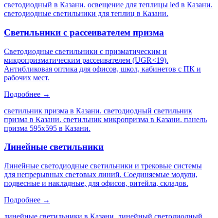
светодиодный в Казани. освещение для теплицы led в Казани.
светодиодные светильники для теплиц в Казани
.
Светильники с рассеивателем призма
Светодиодные светильники с призматическим и
микропризматическим рассеивателем (UGR<19).
Антибликовая оптика для офисов, школ, кабинетов с ПК и
рабочих мест.
Подробнее →
светильник призма в Казани. светодиодный светильник
призма в Казани. светильник микропризма в Казани. панель
призма 595х595 в Казани
.
Линейные светильники
Линейные светодиодные светильники и трековые системы
для непрерывных световых линий. Соединяемые модули,
подвесные и накладные, для офисов, ритейла, складов.
Подробнее →
линейные светильники в Казани. линейный светодиодный