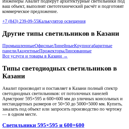
Инженеры Авалит подберут
архитектурные
светильники под
ваш объект, выполнят светотехнический расчёт и подготовят
коммерческое предложение.
+7 (843) 239-09-55
Калькулятор освещения
Другие типы светильников
в Казани
Промышленные
Офисные
Линейные
Крупногабаритные
панели
Акцентные
Прожекторы
Линзованные
Все услуги и товары
в Казани
→
Типы светодиодных светильников
в
Казани
Авалит производит и поставляет
в Казани
полный спектр
светодиодных светильников: от потолочных панелей
Армстронг 595×595 и 600×600 мм до уличных консольных и
нестандартных размеров от 50×50 до 5000×5000 мм. Купить,
заказать под объект или запросить производство по чертежу
— в одном месте.
Светильники 595×595 и 600×600