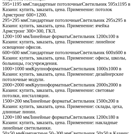
595×1195 мм
Стандартные потолочные
Светильник
595x1195
в
Казани
: купить, заказать, цена. Применение:
потолок
Армстронг 600×1200
.
295×295 мм
Стандартные потолочные
Светильник
295x295
в
Казани
: купить, заказать, цена. Применение:
ячейка
Армстронг 300×300, ГКЛ
.
1200×100 мм
Линейные форматы
Светильник
1200x100
в
Казани
: купить, заказать, цена. Применение:
линейное
освещение офисов
.
600×600 мм
Стандартные потолочные
Светильник
600x600
в
Казани
: купить, заказать, цена. Применение:
офисы, школы,
больницы, госучреждения
.
1000×1000 мм
Крупноформатные
Светильник
1000x1000
в
Казани
: купить, заказать, цена. Применение:
дизайнерские
потолочные модули
.
2000×2000 мм
Крупноформатные
Светильник
2000x2000
в
Казани
: купить, заказать, цена. Применение:
световые
потолки, инсталляции
.
1500×200 мм
Линейные форматы
Светильник
1500x200
в
Казани
: купить, заказать, цена. Применение:
склады, цеха,
длинные линии
.
1200×180 мм
Линейные форматы
Светильник
1200x180
в
Казани
: купить, заказать, цена. Применение:
накладные
линейные светильники
.
50×50 мм
Компактные 50–300 мм
Светильник
50x50
в Казани
: