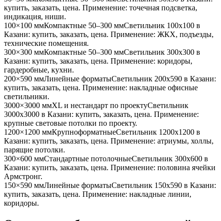
купить, заказать, цена. Применение:
точечная подсветка,
индикация, ниши
.
100×100 мм
Компактные 50–300 мм
Светильник
100x100
в
Казани
: купить, заказать, цена. Применение:
ЖКХ, подъезды,
технические помещения
.
300×300 мм
Компактные 50–300 мм
Светильник
300x300
в
Казани
: купить, заказать, цена. Применение:
коридоры,
гардеробные, кухни
.
200×590 мм
Линейные форматы
Светильник
200x590
в Казани
:
купить, заказать, цена. Применение:
накладные офисные
светильники
.
3000×3000 мм
XL и нестандарт по проекту
Светильник
3000x3000
в Казани
: купить, заказать, цена. Применение:
крупные световые потолки по проекту
.
1200×1200 мм
Крупноформатные
Светильник
1200x1200
в
Казани
: купить, заказать, цена. Применение:
атриумы, холлы,
парящие потолки
.
300×600 мм
Стандартные потолочные
Светильник
300x600
в
Казани
: купить, заказать, цена. Применение:
половина ячейки
Армстронг
.
150×590 мм
Линейные форматы
Светильник
150x590
в Казани
:
купить, заказать, цена. Применение:
накладные линии,
коридоры
.