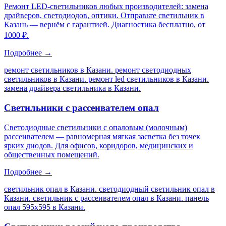
Ремонт LED-светильников любых производителей: замена
драйверов, светодиодов, оптики. Отправьте светильник в
Казань — вернём с гарантией. Диагностика бесплатно, от
1000 ₽.
Подробнее →
ремонт светильников в Казани. ремонт светодиодных
светильников в Казани. ремонт led светильников в Казани.
замена драйвера светильника в Казани
.
Светильники с рассеивателем опал
Светодиодные светильники с опаловым (молочным)
рассеивателем — равномерная мягкая засветка без точек
ярких диодов. Для офисов, коридоров, медицинских и
общественных помещений.
Подробнее →
светильник опал в Казани. светодиодный светильник опал в
Казани. светильник с рассеивателем опал в Казани. панель
опал 595х595 в Казани
.