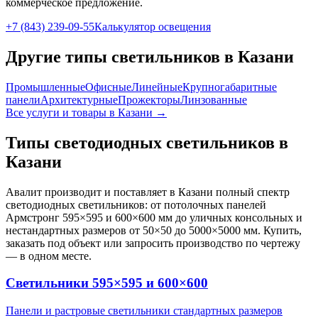
коммерческое предложение.
+7 (843) 239-09-55
Калькулятор освещения
Другие типы светильников
в Казани
Промышленные
Офисные
Линейные
Крупногабаритные
панели
Архитектурные
Прожекторы
Линзованные
Все услуги и товары
в Казани
→
Типы светодиодных светильников
в
Казани
Авалит производит и поставляет
в Казани
полный спектр
светодиодных светильников: от потолочных панелей
Армстронг 595×595 и 600×600 мм до уличных консольных и
нестандартных размеров от 50×50 до 5000×5000 мм. Купить,
заказать под объект или запросить производство по чертежу
— в одном месте.
Светильники 595×595 и 600×600
Панели и растровые светильники стандартных размеров