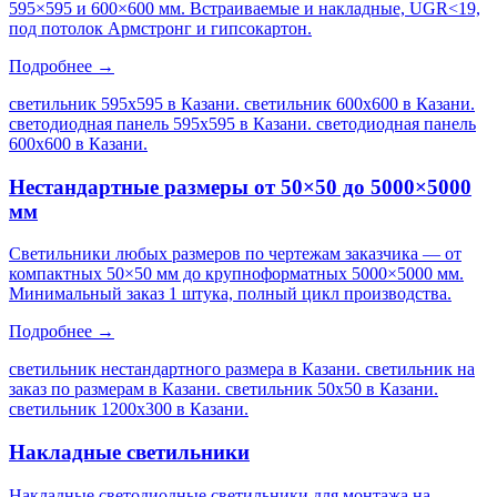
595×595 и 600×600 мм. Встраиваемые и накладные, UGR<19,
под потолок Армстронг и гипсокартон.
Подробнее →
светильник 595х595 в Казани. светильник 600х600 в Казани.
светодиодная панель 595х595 в Казани. светодиодная панель
600х600 в Казани
.
Нестандартные размеры от 50×50 до 5000×5000
мм
Светильники любых размеров по чертежам заказчика — от
компактных 50×50 мм до крупноформатных 5000×5000 мм.
Минимальный заказ 1 штука, полный цикл производства.
Подробнее →
светильник нестандартного размера в Казани. светильник на
заказ по размерам в Казани. светильник 50х50 в Казани.
светильник 1200х300 в Казани
.
Накладные светильники
Накладные светодиодные светильники для монтажа на