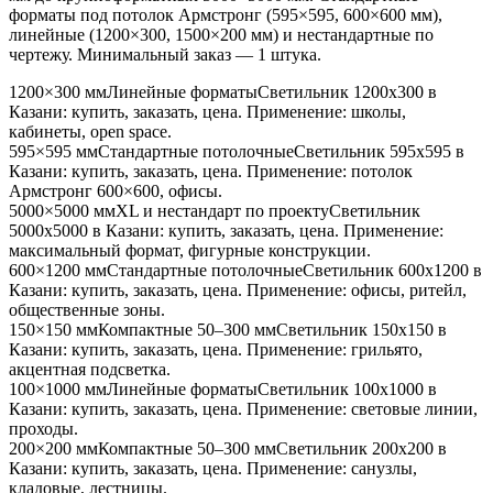
форматы под потолок Армстронг (595×595, 600×600 мм),
линейные (1200×300, 1500×200 мм) и нестандартные по
чертежу. Минимальный заказ — 1 штука.
1200×300 мм
Линейные форматы
Светильник
1200x300
в
Казани
: купить, заказать, цена. Применение:
школы,
кабинеты, open space
.
595×595 мм
Стандартные потолочные
Светильник
595x595
в
Казани
: купить, заказать, цена. Применение:
потолок
Армстронг 600×600, офисы
.
5000×5000 мм
XL и нестандарт по проекту
Светильник
5000x5000
в Казани
: купить, заказать, цена. Применение:
максимальный формат, фигурные конструкции
.
600×1200 мм
Стандартные потолочные
Светильник
600x1200
в
Казани
: купить, заказать, цена. Применение:
офисы, ритейл,
общественные зоны
.
150×150 мм
Компактные 50–300 мм
Светильник
150x150
в
Казани
: купить, заказать, цена. Применение:
грильято,
акцентная подсветка
.
100×1000 мм
Линейные форматы
Светильник
100x1000
в
Казани
: купить, заказать, цена. Применение:
световые линии,
проходы
.
200×200 мм
Компактные 50–300 мм
Светильник
200x200
в
Казани
: купить, заказать, цена. Применение:
санузлы,
кладовые, лестницы
.