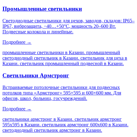
Промышленные светильники
Светодиодные светильники для цехов, заводов, складов: IP65–
IP67, виброзащита, −40…+50°C, мощность 20–600 Вт.
Подвесные колокола и линейные.
Подробнее →
промышленные светильники в Казани. промышленный
светодиодный светильник в Казани. светильник для цеха в
Казани. светильник промышленный подвесной в Казани
.
Светильники Армстронг
Встраиваемые потолочные светильники для подвесных
потолков типа «Армстронг» 595×595 и 600×600 мм. Для
офисов, школ, больниц, госучреждений.
Подробнее →
светильники армстронг в Казани. светильник армстронг
595х595 в Казани. светильник армстронг 600х600 в Казани.
светодиодный светильник армстронг в Казани
.