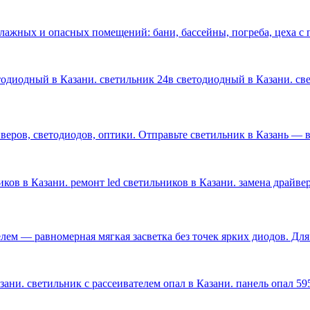
влажных и опасных помещений: бани, бассейны, погреба, цеха 
етодиодный в Казани. светильник 24в светодиодный в Казани. с
ров, светодиодов, оптики. Отправьте светильник в Казань — ве
ков в Казани. ремонт led светильников в Казани. замена драйве
лем — равномерная мягкая засветка без точек ярких диодов. Дл
ани. светильник с рассеивателем опал в Казани. панель опал 59