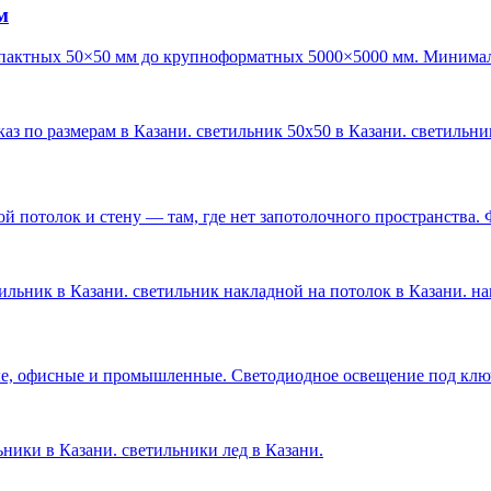
м
пактных 50×50 мм до крупноформатных 5000×5000 мм. Минималь
каз по размерам в Казани. светильник 50х50 в Казани. светильн
 потолок и стену — там, где нет запотолочного пространства. 
ильник в Казани. светильник накладной на потолок в Казани. н
е, офисные и промышленные. Светодиодное освещение под ключ 
льники в Казани. светильники лед в Казани
.