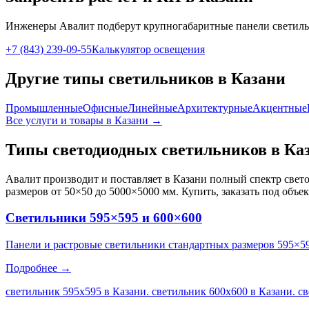
Инженеры Авалит подберут
крупногабаритные панели
светиль
+7 (843) 239-09-55
Калькулятор освещения
Другие типы светильников
в Казани
Промышленные
Офисные
Линейные
Архитектурные
Акцентные
Все услуги и товары
в Казани
→
Типы светодиодных светильников
в Ка
Авалит производит и поставляет
в Казани
полный спектр свето
размеров от 50×50 до 5000×5000 мм. Купить, заказать под объе
Светильники 595×595 и 600×600
Панели и растровые светильники стандартных размеров 595×5
Подробнее →
светильник 595х595 в Казани. светильник 600х600 в Казани. с