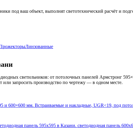
ники под ваш объект, выполнят светотехнический расчёт и подг
Прожекторы
Линзованные
зани
диодных светильников: от потолочных панелей Армстронг 595×
кт или запросить производство по чертежу — в одном месте.
95 и 600×600 мм. Встраиваемые и накладные, UGR<19, под пото
ветодиодная панель 595х595 в Казани. светодиодная панель 600х