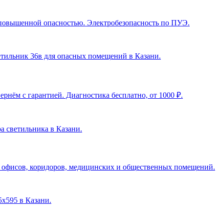
с повышенной опасностью. Электробезопасность по ПУЭ.
ветильник 36в для опасных помещений в Казани
.
рнём с гарантией. Диагностика бесплатно, от 1000 ₽.
ра светильника в Казани
.
я офисов, коридоров, медицинских и общественных помещений.
5х595 в Казани
.