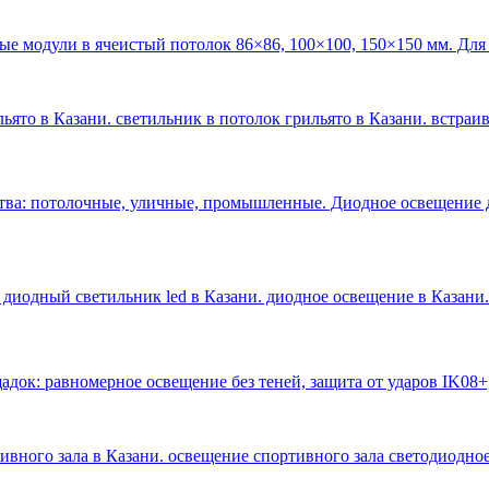
ые модули в ячеистый потолок 86×86, 100×100, 150×150 мм. Для
ьято в Казани. светильник в потолок грильято в Казани. встраи
тва: потолочные, уличные, промышленные. Диодное освещение 
 диодный светильник led в Казани. диодное освещение в Казани
.
док: равномерное освещение без теней, защита от ударов IK08+
тивного зала в Казани. освещение спортивного зала светодиодное