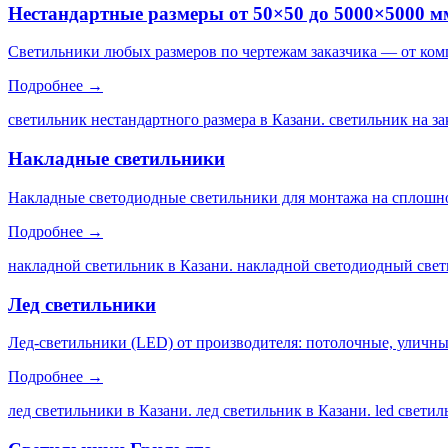
Нестандартные размеры от 50×50 до 5000×5000 м
Светильники любых размеров по чертежам заказчика — от ком
Подробнее →
светильник нестандартного размера в Казани. светильник на за
Накладные светильники
Накладные светодиодные светильники для монтажа на сплошной
Подробнее →
накладной светильник в Казани. накладной светодиодный свет
Лед светильники
Лед-светильники (LED) от производителя: потолочные, уличны
Подробнее →
лед светильники в Казани. лед светильник в Казани. led свети