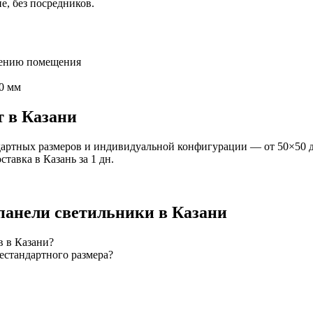
е, без посредников.
чению помещения
0 мм
т
в Казани
артных размеров и индивидуальной конфигурации — от 50×50 д
оставка
в Казань
за
1
дн.
панели
светильники
в Казани
в в Казани?
естандартного размера?