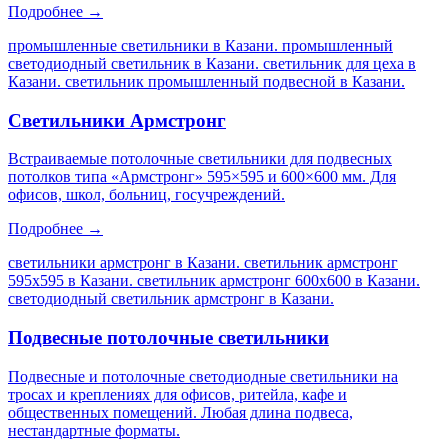
Подробнее →
промышленные светильники в Казани. промышленный
светодиодный светильник в Казани. светильник для цеха в
Казани. светильник промышленный подвесной в Казани
.
Светильники Армстронг
Встраиваемые потолочные светильники для подвесных
потолков типа «Армстронг» 595×595 и 600×600 мм. Для
офисов, школ, больниц, госучреждений.
Подробнее →
светильники армстронг в Казани. светильник армстронг
595х595 в Казани. светильник армстронг 600х600 в Казани.
светодиодный светильник армстронг в Казани
.
Подвесные потолочные светильники
Подвесные и потолочные светодиодные светильники на
тросах и креплениях для офисов, ритейла, кафе и
общественных помещений. Любая длина подвеса,
нестандартные форматы.