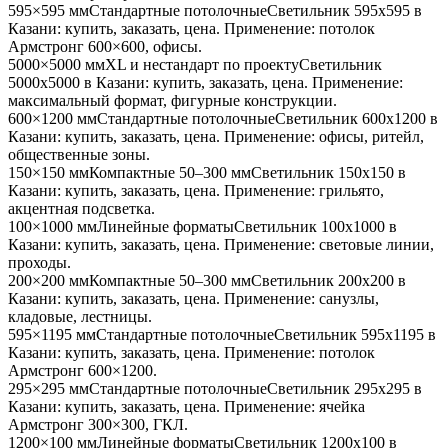
595×595 мм
Стандартные потолочные
Светильник
595x595
в
Казани
: купить, заказать, цена. Применение:
потолок
Армстронг 600×600, офисы
.
5000×5000 мм
XL и нестандарт по проекту
Светильник
5000x5000
в Казани
: купить, заказать, цена. Применение:
максимальный формат, фигурные конструкции
.
600×1200 мм
Стандартные потолочные
Светильник
600x1200
в
Казани
: купить, заказать, цена. Применение:
офисы, ритейл,
общественные зоны
.
150×150 мм
Компактные 50–300 мм
Светильник
150x150
в
Казани
: купить, заказать, цена. Применение:
грильято,
акцентная подсветка
.
100×1000 мм
Линейные форматы
Светильник
100x1000
в
Казани
: купить, заказать, цена. Применение:
световые линии,
проходы
.
200×200 мм
Компактные 50–300 мм
Светильник
200x200
в
Казани
: купить, заказать, цена. Применение:
санузлы,
кладовые, лестницы
.
595×1195 мм
Стандартные потолочные
Светильник
595x1195
в
Казани
: купить, заказать, цена. Применение:
потолок
Армстронг 600×1200
.
295×295 мм
Стандартные потолочные
Светильник
295x295
в
Казани
: купить, заказать, цена. Применение:
ячейка
Армстронг 300×300, ГКЛ
.
1200×100 мм
Линейные форматы
Светильник
1200x100
в