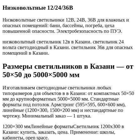
Низковольтные 12/24/36В
Низковольтные светильники 12В, 24В, 36В для влажных и
опасных помещений: бани, бассейны, погреба, цеха
повышенной опасности. Электробезопасность по ПУЭ.
низковольтный светильник 12в в Казани. светильник 24
вольта светодиодный в Казани. светильник 36в для опасных
помещений в Казани
.
Размеры светильников
в Казани
— от
50×50 до 5000×5000 мм
Изготавливаем светодиодные светильники любых
типоразмеров для объектов в
в Казани
: от компактных 50×50
мм до крупноформатных 5000×5000 мм. Стандартные
форматы под потолок Армстронг (595×595, 600×600 мм),
линейные (1200×300, 1500×200 мм) и нестандартные по
чертежу. Минимальный заказ — 1 штука.
1200×300 мм
Линейные форматы
Светильник
1200x300
в
Казани
: купить, заказать, цена. Применение:
школы,
кабинеты, open space
.