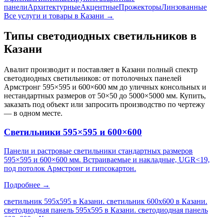
панели
Архитектурные
Акцентные
Прожекторы
Линзованные
Все услуги и товары
в Казани
→
Типы светодиодных светильников
в
Казани
Авалит производит и поставляет
в Казани
полный спектр
светодиодных светильников: от потолочных панелей
Армстронг 595×595 и 600×600 мм до уличных консольных и
нестандартных размеров от 50×50 до 5000×5000 мм. Купить,
заказать под объект или запросить производство по чертежу
— в одном месте.
Светильники 595×595 и 600×600
Панели и растровые светильники стандартных размеров
595×595 и 600×600 мм. Встраиваемые и накладные, UGR<19,
под потолок Армстронг и гипсокартон.
Подробнее →
светильник 595х595 в Казани. светильник 600х600 в Казани.
светодиодная панель 595х595 в Казани. светодиодная панель