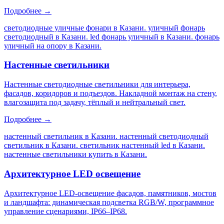
Подробнее →
светодиодные уличные фонари в Казани. уличный фонарь
светодиодный в Казани. led фонарь уличный в Казани. фонарь
уличный на опору в Казани
.
Настенные светильники
Настенные светодиодные светильники для интерьера,
фасадов, коридоров и подъездов. Накладной монтаж на стену,
влагозащита под задачу, тёплый и нейтральный свет.
Подробнее →
настенный светильник в Казани. настенный светодиодный
светильник в Казани. светильник настенный led в Казани.
настенные светильники купить в Казани
.
Архитектурное LED освещение
Архитектурное LED-освещение фасадов, памятников, мостов
и ландшафта: динамическая подсветка RGB/W, программное
управление сценариями, IP66–IP68.