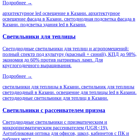
Подробнее →
архитектурное led освещение в Казани. архитектурное
освещение фасада в Казани. светодиодная подсветка фасада в
Казани. подсветка здания led в Казани
.
Светильники для теплицы
Светодиодные светильники для теплиц и агропомещений:
полный спектр под культуру (красный + синий), КПД до 98%,
экономия до 60% против натриевых ламп. Для
круглогодичного выращивания.
Подробнее →
светильники для теплицы в Казани. светильник для теплицы
светодиодный в Казани. освещение для теплицы led в Казани.
светодиодные светильники для теплиц в Казани
.
Светильники с рассеивателем призма
Светодиодные светильники с призматическим и
микропризматическим рассеивателем (UGR<19).
Антибликовая оптика для офисов, школ, кабинетов с ПК и
рабочих мест.