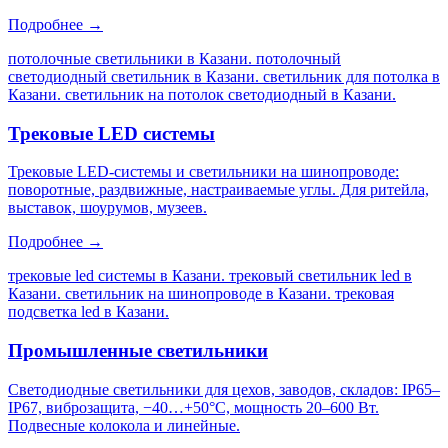
Подробнее →
потолочные светильники в Казани. потолочный
светодиодный светильник в Казани. светильник для потолка в
Казани. светильник на потолок светодиодный в Казани
.
Трековые LED системы
Трековые LED-системы и светильники на шинопроводе:
поворотные, раздвижные, настраиваемые углы. Для ритейла,
выставок, шоурумов, музеев.
Подробнее →
трековые led системы в Казани. трековый светильник led в
Казани. светильник на шинопроводе в Казани. трековая
подсветка led в Казани
.
Промышленные светильники
Светодиодные светильники для цехов, заводов, складов: IP65–
IP67, виброзащита, −40…+50°C, мощность 20–600 Вт.
Подвесные колокола и линейные.