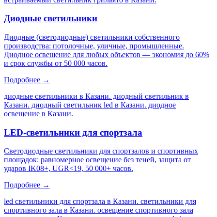
Диодные светильники
Диодные (светодиодные) светильники собственного
производства: потолочные, уличные, промышленные.
Диодное освещение для любых объектов — экономия до 60%
и срок службы от 50 000 часов.
Подробнее →
диодные светильники в Казани. диодный светильник в
Казани. диодный светильник led в Казани. диодное
освещение в Казани
.
LED-светильники для спортзала
Светодиодные светильники для спортзалов и спортивных
площадок: равномерное освещение без теней, защита от
ударов IK08+, UGR<19, 50 000+ часов.
Подробнее →
led светильники для спортзала в Казани. светильники для
спортивного зала в Казани. освещение спортивного зала