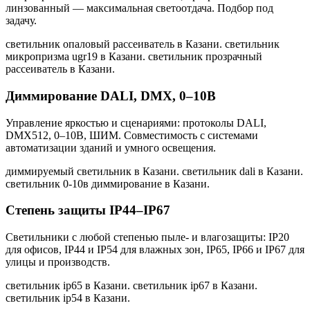
линзованный — максимальная светоотдача. Подбор под
задачу.
светильник опаловый рассеиватель в Казани. светильник
микропризма ugr19 в Казани. светильник прозрачный
рассеиватель в Казани
.
Диммирование DALI, DMX, 0–10В
Управление яркостью и сценариями: протоколы DALI,
DMX512, 0–10В, ШИМ. Совместимость с системами
автоматизации зданий и умного освещения.
диммируемый светильник в Казани. светильник dali в Казани.
светильник 0-10в диммирование в Казани
.
Степень защиты IP44–IP67
Светильники с любой степенью пыле- и влагозащиты: IP20
для офисов, IP44 и IP54 для влажных зон, IP65, IP66 и IP67 для
улицы и производств.
светильник ip65 в Казани. светильник ip67 в Казани.
светильник ip54 в Казани
.