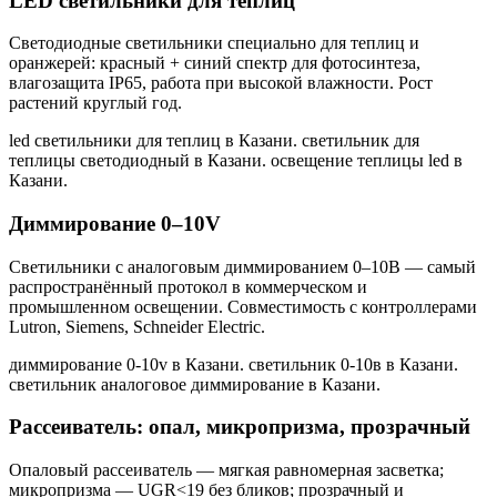
LED светильники для теплиц
Светодиодные светильники специально для теплиц и
оранжерей: красный + синий спектр для фотосинтеза,
влагозащита IP65, работа при высокой влажности. Рост
растений круглый год.
led светильники для теплиц в Казани. светильник для
теплицы светодиодный в Казани. освещение теплицы led в
Казани
.
Диммирование 0–10V
Светильники с аналоговым диммированием 0–10В — самый
распространённый протокол в коммерческом и
промышленном освещении. Совместимость с контроллерами
Lutron, Siemens, Schneider Electric.
диммирование 0-10v в Казани. светильник 0-10в в Казани.
светильник аналоговое диммирование в Казани
.
Рассеиватель: опал, микропризма, прозрачный
Опаловый рассеиватель — мягкая равномерная засветка;
микропризма — UGR<19 без бликов; прозрачный и