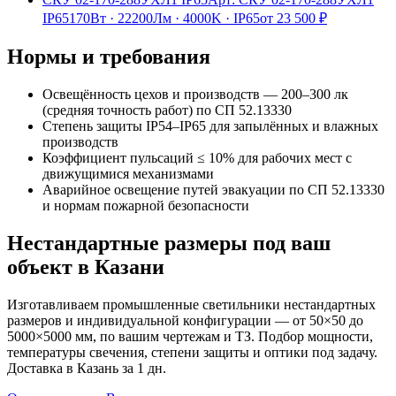
IP65
170Вт
·
22200Лм
·
4000K
·
IP65
от
23 500
₽
Нормы и требования
Освещённость цехов и производств — 200–300 лк
(средняя точность работ) по СП 52.13330
Степень защиты IP54–IP65 для запылённых и влажных
производств
Коэффициент пульсаций ≤ 10% для рабочих мест с
движущимися механизмами
Аварийное освещение путей эвакуации по СП 52.13330
и нормам пожарной безопасности
Нестандартные размеры под ваш
объект
в Казани
Изготавливаем
промышленные
светильники нестандартных
размеров и индивидуальной конфигурации — от 50×50 до
5000×5000 мм, по вашим чертежам и ТЗ. Подбор мощности,
температуры свечения, степени защиты и оптики под задачу.
Доставка
в Казань
за
1
дн.