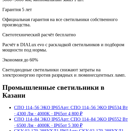
Гарантия 5 лет
Официальная гарантия на все светильники собственного
производства.
Светотехнический расчёт бесплатно
Расчёт в DIALux evo с раскладкой светильников и подбором
мощности под нормы.
Экономия до 60%
Светодиодные светильники снижают затраты на
электроэнергию против разрядных и люминесцентных ламп.
Промышленные
светильники
в
Казани
СПО 114–56 ЭКО IP65
Арт:
СПО 114–56 ЭКО IP65
34 Вт
·
4300 Лм
·
4000K
·
IP65
от
4 800
₽
СПО 114–84 ЭКО IP65
Арт:
СПО 114–84 ЭКО IP65
52 Вт
·
6500 Лм
·
4000K
·
IP65
от
5 300
₽
СКУ 02-170-288УХЛ1 IP65
Арт:
СКУ 02-170-288УХЛ1