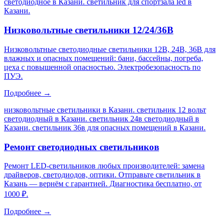
светодиодное в Казани. светильник для спортзала led в
Казани
.
Низковольтные светильники 12/24/36В
Низковольтные светодиодные светильники 12В, 24В, 36В для
влажных и опасных помещений: бани, бассейны, погреба,
цеха с повышенной опасностью. Электробезопасность по
ПУЭ.
Подробнее →
низковольтные светильники в Казани. светильник 12 вольт
светодиодный в Казани. светильник 24в светодиодный в
Казани. светильник 36в для опасных помещений в Казани
.
Ремонт светодиодных светильников
Ремонт LED-светильников любых производителей: замена
драйверов, светодиодов, оптики. Отправьте светильник в
Казань — вернём с гарантией. Диагностика бесплатно, от
1000 ₽.
Подробнее →