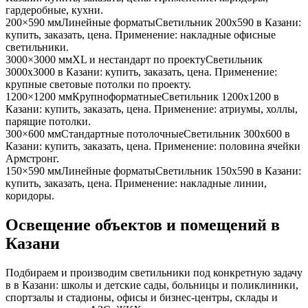
гардеробные, кухни
.
200×590 мм
Линейные форматы
Светильник
200x590
в Казани
:
купить, заказать, цена. Применение:
накладные офисные
светильники
.
3000×3000 мм
XL и нестандарт по проекту
Светильник
3000x3000
в Казани
: купить, заказать, цена. Применение:
крупные световые потолки по проекту
.
1200×1200 мм
Крупноформатные
Светильник
1200x1200
в
Казани
: купить, заказать, цена. Применение:
атриумы, холлы,
парящие потолки
.
300×600 мм
Стандартные потолочные
Светильник
300x600
в
Казани
: купить, заказать, цена. Применение:
половина ячейки
Армстронг
.
150×590 мм
Линейные форматы
Светильник
150x590
в Казани
:
купить, заказать, цена. Применение:
накладные линии,
коридоры
.
Освещение объектов и помещений
в
Казани
Подбираем и производим светильники под конкретную задачу
в
в Казани
: школы и детские сады, больницы и поликлиники,
спортзалы и стадионы, офисы и бизнес-центры, склады и