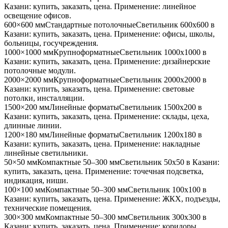
Казани
: купить, заказать, цена. Применение:
линейное
освещение офисов
.
600×600 мм
Стандартные потолочные
Светильник
600x600
в
Казани
: купить, заказать, цена. Применение:
офисы, школы,
больницы, госучреждения
.
1000×1000 мм
Крупноформатные
Светильник
1000x1000
в
Казани
: купить, заказать, цена. Применение:
дизайнерские
потолочные модули
.
2000×2000 мм
Крупноформатные
Светильник
2000x2000
в
Казани
: купить, заказать, цена. Применение:
световые
потолки, инсталляции
.
1500×200 мм
Линейные форматы
Светильник
1500x200
в
Казани
: купить, заказать, цена. Применение:
склады, цеха,
длинные линии
.
1200×180 мм
Линейные форматы
Светильник
1200x180
в
Казани
: купить, заказать, цена. Применение:
накладные
линейные светильники
.
50×50 мм
Компактные 50–300 мм
Светильник
50x50
в Казани
:
купить, заказать, цена. Применение:
точечная подсветка,
индикация, ниши
.
100×100 мм
Компактные 50–300 мм
Светильник
100x100
в
Казани
: купить, заказать, цена. Применение:
ЖКХ, подъезды,
технические помещения
.
300×300 мм
Компактные 50–300 мм
Светильник
300x300
в
Казани
: купить, заказать, цена. Применение:
коридоры,