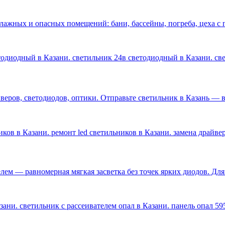
влажных и опасных помещений: бани, бассейны, погреба, цеха 
етодиодный в Казани. светильник 24в светодиодный в Казани. с
ров, светодиодов, оптики. Отправьте светильник в Казань — ве
ков в Казани. ремонт led светильников в Казани. замена драйве
лем — равномерная мягкая засветка без точек ярких диодов. Дл
ани. светильник с рассеивателем опал в Казани. панель опал 59