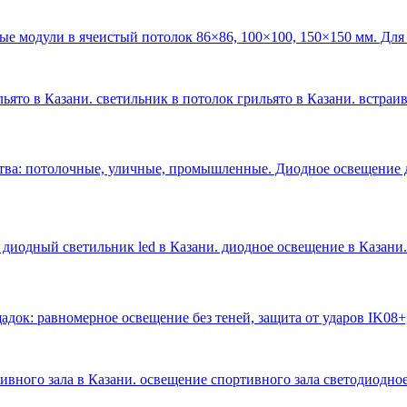
ые модули в ячеистый потолок 86×86, 100×100, 150×150 мм. Для
ьято в Казани. светильник в потолок грильято в Казани. встраи
тва: потолочные, уличные, промышленные. Диодное освещение 
 диодный светильник led в Казани. диодное освещение в Казани
.
док: равномерное освещение без теней, защита от ударов IK08+
тивного зала в Казани. освещение спортивного зала светодиодное