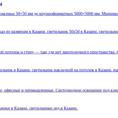
м
пактных 50×50 мм до крупноформатных 5000×5000 мм. Минималь
каз по размерам в Казани. светильник 50х50 в Казани. светильн
 потолок и стену — там, где нет запотолочного пространства. 
ильник в Казани. светильник накладной на потолок в Казани. н
е, офисные и промышленные. Светодиодное освещение под ключ 
льники в Казани. светильники лед в Казани
.