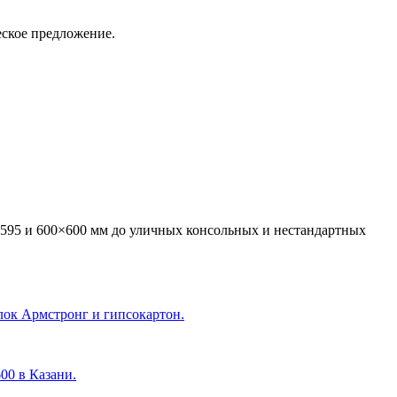
еское предложение.
595 и 600×600 мм до уличных консольных и нестандартных
лок Армстронг и гипсокартон.
600 в Казани
.