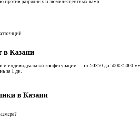
ию против разрядных и люминесцентных ламп.
экспозиций
т
в Казани
в и индивидуальной конфигурации — от 50×50 до 5000×5000 мм
ань
за
1
дн.
ники
в Казани
размера?