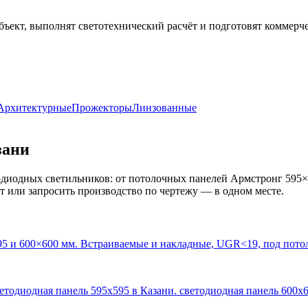
бъект, выполнят светотехнический расчёт и подготовят коммерч
Архитектурные
Прожекторы
Линзованные
зани
диодных светильников: от потолочных панелей Армстронг 595×
кт или запросить производство по чертежу — в одном месте.
95 и 600×600 мм. Встраиваемые и накладные, UGR<19, под пото
ветодиодная панель 595х595 в Казани. светодиодная панель 600х