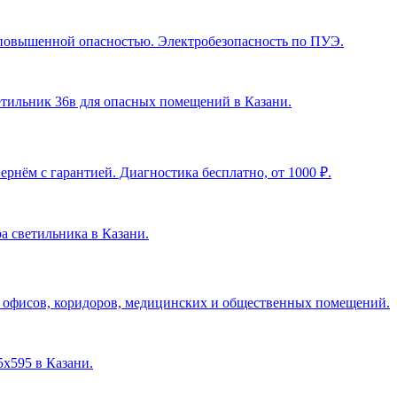
с повышенной опасностью. Электробезопасность по ПУЭ.
ветильник 36в для опасных помещений в Казани
.
рнём с гарантией. Диагностика бесплатно, от 1000 ₽.
ра светильника в Казани
.
я офисов, коридоров, медицинских и общественных помещений.
5х595 в Казани
.