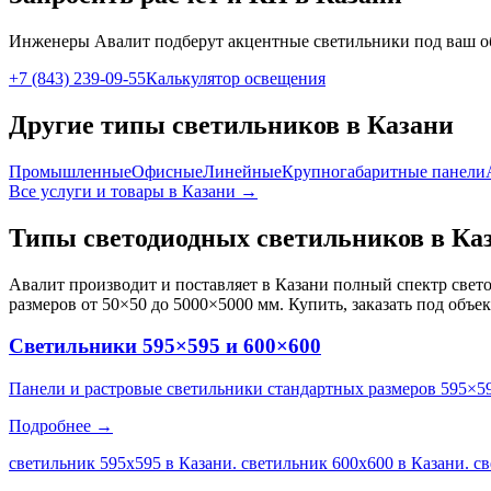
Инженеры Авалит подберут
акцентные
светильники под ваш о
+7 (843) 239-09-55
Калькулятор освещения
Другие типы светильников
в Казани
Промышленные
Офисные
Линейные
Крупногабаритные панели
Все услуги и товары
в Казани
→
Типы светодиодных светильников
в Ка
Авалит производит и поставляет
в Казани
полный спектр свето
размеров от 50×50 до 5000×5000 мм. Купить, заказать под объе
Светильники 595×595 и 600×600
Панели и растровые светильники стандартных размеров 595×5
Подробнее →
светильник 595х595 в Казани. светильник 600х600 в Казани. с