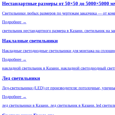
Нестандартные размеры от 50×50 до 5000×5000 м
Светильники любых размеров по чертежам заказчика — от ком
Подробнее →
светильник нестандартного размера в Казани. светильник на за
Накладные светильники
Накладные светодиодные светильники для монтажа на сплошной
Подробнее →
накладной светильник в Казани. накладной светодиодный свет
Лед светильники
Лед-светильники (LED) от производителя: потолочные, уличны
Подробнее →
лед светильники в Казани. лед светильник в Казани. led свети