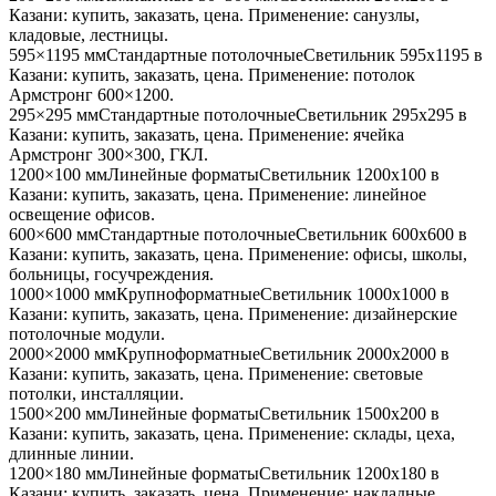
Казани
: купить, заказать, цена. Применение:
санузлы,
кладовые, лестницы
.
595×1195 мм
Стандартные потолочные
Светильник
595x1195
в
Казани
: купить, заказать, цена. Применение:
потолок
Армстронг 600×1200
.
295×295 мм
Стандартные потолочные
Светильник
295x295
в
Казани
: купить, заказать, цена. Применение:
ячейка
Армстронг 300×300, ГКЛ
.
1200×100 мм
Линейные форматы
Светильник
1200x100
в
Казани
: купить, заказать, цена. Применение:
линейное
освещение офисов
.
600×600 мм
Стандартные потолочные
Светильник
600x600
в
Казани
: купить, заказать, цена. Применение:
офисы, школы,
больницы, госучреждения
.
1000×1000 мм
Крупноформатные
Светильник
1000x1000
в
Казани
: купить, заказать, цена. Применение:
дизайнерские
потолочные модули
.
2000×2000 мм
Крупноформатные
Светильник
2000x2000
в
Казани
: купить, заказать, цена. Применение:
световые
потолки, инсталляции
.
1500×200 мм
Линейные форматы
Светильник
1500x200
в
Казани
: купить, заказать, цена. Применение:
склады, цеха,
длинные линии
.
1200×180 мм
Линейные форматы
Светильник
1200x180
в
Казани
: купить, заказать, цена. Применение:
накладные