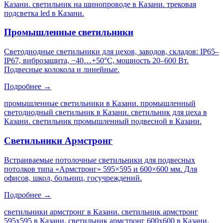
Казани. светильник на шинопроводе в Казани. трековая
подсветка led в Казани
.
Промышленные светильники
Светодиодные светильники для цехов, заводов, складов: IP65–
IP67, виброзащита, −40…+50°C, мощность 20–600 Вт.
Подвесные колокола и линейные.
Подробнее →
промышленные светильники в Казани. промышленный
светодиодный светильник в Казани. светильник для цеха в
Казани. светильник промышленный подвесной в Казани
.
Светильники Армстронг
Встраиваемые потолочные светильники для подвесных
потолков типа «Армстронг» 595×595 и 600×600 мм. Для
офисов, школ, больниц, госучреждений.
Подробнее →
светильники армстронг в Казани. светильник армстронг
595х595 в Казани. светильник армстронг 600х600 в Казани.