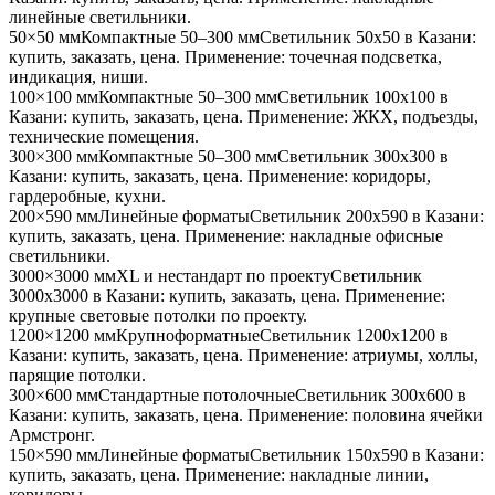
линейные светильники
.
50×50 мм
Компактные 50–300 мм
Светильник
50x50
в Казани
:
купить, заказать, цена. Применение:
точечная подсветка,
индикация, ниши
.
100×100 мм
Компактные 50–300 мм
Светильник
100x100
в
Казани
: купить, заказать, цена. Применение:
ЖКХ, подъезды,
технические помещения
.
300×300 мм
Компактные 50–300 мм
Светильник
300x300
в
Казани
: купить, заказать, цена. Применение:
коридоры,
гардеробные, кухни
.
200×590 мм
Линейные форматы
Светильник
200x590
в Казани
:
купить, заказать, цена. Применение:
накладные офисные
светильники
.
3000×3000 мм
XL и нестандарт по проекту
Светильник
3000x3000
в Казани
: купить, заказать, цена. Применение:
крупные световые потолки по проекту
.
1200×1200 мм
Крупноформатные
Светильник
1200x1200
в
Казани
: купить, заказать, цена. Применение:
атриумы, холлы,
парящие потолки
.
300×600 мм
Стандартные потолочные
Светильник
300x600
в
Казани
: купить, заказать, цена. Применение:
половина ячейки
Армстронг
.
150×590 мм
Линейные форматы
Светильник
150x590
в Казани
:
купить, заказать, цена. Применение:
накладные линии,
коридоры
.