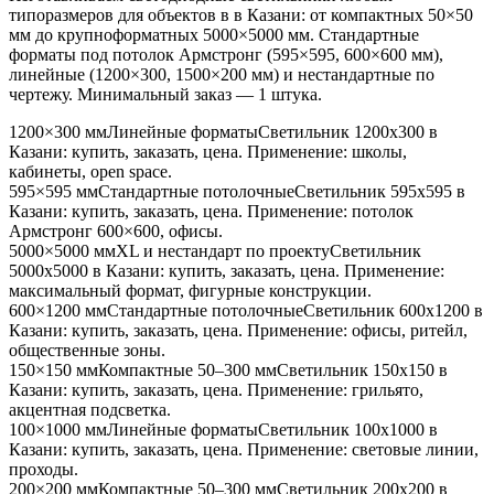
типоразмеров для объектов в
в Казани
: от компактных 50×50
мм до крупноформатных 5000×5000 мм. Стандартные
форматы под потолок Армстронг (595×595, 600×600 мм),
линейные (1200×300, 1500×200 мм) и нестандартные по
чертежу. Минимальный заказ — 1 штука.
1200×300 мм
Линейные форматы
Светильник
1200x300
в
Казани
: купить, заказать, цена. Применение:
школы,
кабинеты, open space
.
595×595 мм
Стандартные потолочные
Светильник
595x595
в
Казани
: купить, заказать, цена. Применение:
потолок
Армстронг 600×600, офисы
.
5000×5000 мм
XL и нестандарт по проекту
Светильник
5000x5000
в Казани
: купить, заказать, цена. Применение:
максимальный формат, фигурные конструкции
.
600×1200 мм
Стандартные потолочные
Светильник
600x1200
в
Казани
: купить, заказать, цена. Применение:
офисы, ритейл,
общественные зоны
.
150×150 мм
Компактные 50–300 мм
Светильник
150x150
в
Казани
: купить, заказать, цена. Применение:
грильято,
акцентная подсветка
.
100×1000 мм
Линейные форматы
Светильник
100x1000
в
Казани
: купить, заказать, цена. Применение:
световые линии,
проходы
.
200×200 мм
Компактные 50–300 мм
Светильник
200x200
в