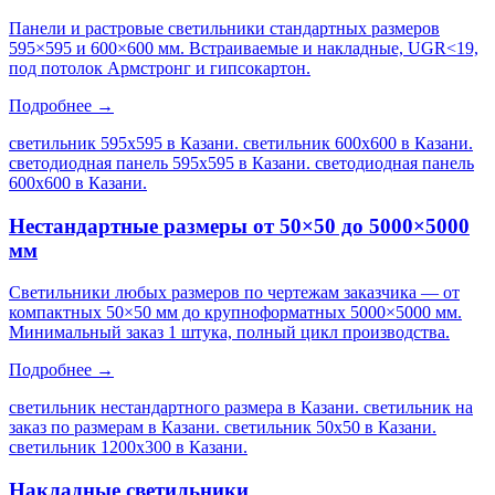
Панели и растровые светильники стандартных размеров
595×595 и 600×600 мм. Встраиваемые и накладные, UGR<19,
под потолок Армстронг и гипсокартон.
Подробнее →
светильник 595х595 в Казани. светильник 600х600 в Казани.
светодиодная панель 595х595 в Казани. светодиодная панель
600х600 в Казани
.
Нестандартные размеры от 50×50 до 5000×5000
мм
Светильники любых размеров по чертежам заказчика — от
компактных 50×50 мм до крупноформатных 5000×5000 мм.
Минимальный заказ 1 штука, полный цикл производства.
Подробнее →
светильник нестандартного размера в Казани. светильник на
заказ по размерам в Казани. светильник 50х50 в Казани.
светильник 1200х300 в Казани
.
Накладные светильники