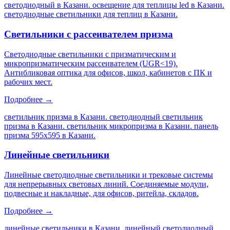
светодиодный в Казани. освещение для теплицы led в Казани.
светодиодные светильники для теплиц в Казани
.
Светильники с рассеивателем призма
Светодиодные светильники с призматическим и
микропризматическим рассеивателем (UGR<19).
Антибликовая оптика для офисов, школ, кабинетов с ПК и
рабочих мест.
Подробнее →
светильник призма в Казани. светодиодный светильник
призма в Казани. светильник микропризма в Казани. панель
призма 595х595 в Казани
.
Линейные светильники
Линейные светодиодные светильники и трековые системы
для непрерывных световых линий. Соединяемые модули,
подвесные и накладные, для офисов, ритейла, складов.
Подробнее →
линейные светильники в Казани. линейный светодиодный