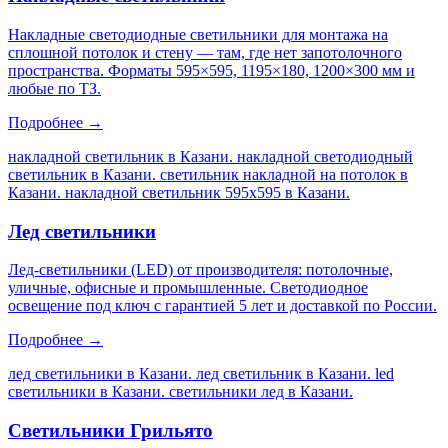
Накладные светодиодные светильники для монтажа на
сплошной потолок и стену — там, где нет запотолочного
пространства. Форматы 595×595, 1195×180, 1200×300 мм и
любые по ТЗ.
Подробнее →
накладной светильник в Казани. накладной светодиодный
светильник в Казани. светильник накладной на потолок в
Казани. накладной светильник 595х595 в Казани
.
Лед светильники
Лед-светильники (LED) от производителя: потолочные,
уличные, офисные и промышленные. Светодиодное
освещение под ключ с гарантией 5 лет и доставкой по России.
Подробнее →
лед светильники в Казани. лед светильник в Казани. led
светильники в Казани. светильники лед в Казани
.
Светильники Грильято