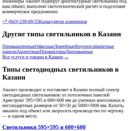
Инженеры Авалит подберут
архитектурные
светильники под
ваш объект, выполнят светотехнический расчёт и подготовят
коммерческое предложение.
+7 (843) 239-09-55
Калькулятор освещения
Другие типы светильников
в Казани
Промышленные
Офисные
Линейные
Крупногабаритные
панели
Акцентные
Прожекторы
Линзованные
Все услуги и товары
в Казани
→
Типы светодиодных светильников
в
Казани
Авалит производит и поставляет
в Казани
полный спектр
светодиодных светильников: от потолочных панелей
Армстронг 595×595 и 600×600 мм до уличных консольных и
нестандартных размеров от 50×50 до 5000×5000 мм. Купить,
заказать под объект или запросить производство по чертежу
— в одном месте.
Светильники 595×595 и 600×600