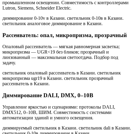
промышленном освещении. Совместимость с контроллерами
Lutron, Siemens, Schneider Electric.
диммирование 0-10v в Казани. светильник 0-10в в Казани.
светильник аналоговое диммирование в Казани
.
Рассеиватель: опал, микропризма, прозрачный
Опаловый рассеиватель — мягкая равномерная засветка;
микропризма — UGR<19 без бликов; прозрачный и
линзованный — максимальная светоотдача. Подбор под
задачу.
светильник опаловый рассеиватель в Казани. светильник
микропризма ugr19 в Казани. светильник прозрачный
рассеиватель в Казани
.
Диммирование DALI, DMX, 0–10В
Управление яркостью и сценариями: протоколы DALI,
DMX512, 0–10В, ШИМ. Совместимость с системами
автоматизации зданий и умного освещения.
диммируемый светильник в Казани. светильник dali в Казани.
светильник 0-10в диммирование в Казани
.