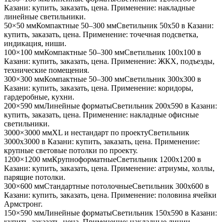
Казани
: купить, заказать, цена. Применение:
накладные
линейные светильники
.
50×50 мм
Компактные 50–300 мм
Светильник
50x50
в Казани
:
купить, заказать, цена. Применение:
точечная подсветка,
индикация, ниши
.
100×100 мм
Компактные 50–300 мм
Светильник
100x100
в
Казани
: купить, заказать, цена. Применение:
ЖКХ, подъезды,
технические помещения
.
300×300 мм
Компактные 50–300 мм
Светильник
300x300
в
Казани
: купить, заказать, цена. Применение:
коридоры,
гардеробные, кухни
.
200×590 мм
Линейные форматы
Светильник
200x590
в Казани
:
купить, заказать, цена. Применение:
накладные офисные
светильники
.
3000×3000 мм
XL и нестандарт по проекту
Светильник
3000x3000
в Казани
: купить, заказать, цена. Применение:
крупные световые потолки по проекту
.
1200×1200 мм
Крупноформатные
Светильник
1200x1200
в
Казани
: купить, заказать, цена. Применение:
атриумы, холлы,
парящие потолки
.
300×600 мм
Стандартные потолочные
Светильник
300x600
в
Казани
: купить, заказать, цена. Применение:
половина ячейки
Армстронг
.
150×590 мм
Линейные форматы
Светильник
150x590
в Казани
:
купить, заказать, цена. Применение:
накладные линии,