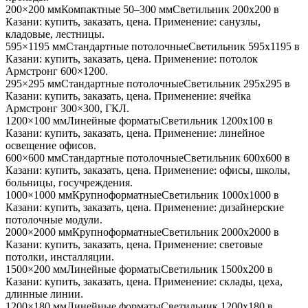
200×200 мм
Компактные 50–300 мм
Светильник
200x200
в
Казани
: купить, заказать, цена. Применение:
санузлы,
кладовые, лестницы
.
595×1195 мм
Стандартные потолочные
Светильник
595x1195
в
Казани
: купить, заказать, цена. Применение:
потолок
Армстронг 600×1200
.
295×295 мм
Стандартные потолочные
Светильник
295x295
в
Казани
: купить, заказать, цена. Применение:
ячейка
Армстронг 300×300, ГКЛ
.
1200×100 мм
Линейные форматы
Светильник
1200x100
в
Казани
: купить, заказать, цена. Применение:
линейное
освещение офисов
.
600×600 мм
Стандартные потолочные
Светильник
600x600
в
Казани
: купить, заказать, цена. Применение:
офисы, школы,
больницы, госучреждения
.
1000×1000 мм
Крупноформатные
Светильник
1000x1000
в
Казани
: купить, заказать, цена. Применение:
дизайнерские
потолочные модули
.
2000×2000 мм
Крупноформатные
Светильник
2000x2000
в
Казани
: купить, заказать, цена. Применение:
световые
потолки, инсталляции
.
1500×200 мм
Линейные форматы
Светильник
1500x200
в
Казани
: купить, заказать, цена. Применение:
склады, цеха,
длинные линии
.
1200×180 мм
Линейные форматы
Светильник
1200x180
в