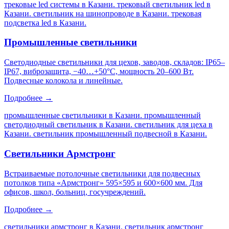
трековые led системы в Казани. трековый светильник led в
Казани. светильник на шинопроводе в Казани. трековая
подсветка led в Казани
.
Промышленные светильники
Светодиодные светильники для цехов, заводов, складов: IP65–
IP67, виброзащита, −40…+50°C, мощность 20–600 Вт.
Подвесные колокола и линейные.
Подробнее →
промышленные светильники в Казани. промышленный
светодиодный светильник в Казани. светильник для цеха в
Казани. светильник промышленный подвесной в Казани
.
Светильники Армстронг
Встраиваемые потолочные светильники для подвесных
потолков типа «Армстронг» 595×595 и 600×600 мм. Для
офисов, школ, больниц, госучреждений.
Подробнее →
светильники армстронг в Казани. светильник армстронг