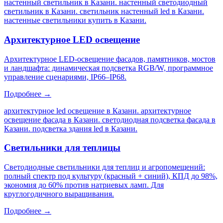
настенный светильник в Казани. настенный светодиодный
светильник в Казани. светильник настенный led в Казани.
настенные светильники купить в Казани
.
Архитектурное LED освещение
Архитектурное LED-освещение фасадов, памятников, мостов
и ландшафта: динамическая подсветка RGB/W, программное
управление сценариями, IP66–IP68.
Подробнее →
архитектурное led освещение в Казани. архитектурное
освещение фасада в Казани. светодиодная подсветка фасада в
Казани. подсветка здания led в Казани
.
Светильники для теплицы
Светодиодные светильники для теплиц и агропомещений:
полный спектр под культуру (красный + синий), КПД до 98%,
экономия до 60% против натриевых ламп. Для
круглогодичного выращивания.
Подробнее →