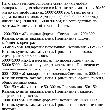
Изготавливаем светодиодные светильники любых
типоразмеров для объектов в
в Казани
: от компактных 50×50
мм до крупноформатных 5000×5000 мм. Стандартные
форматы под потолок Армстронг (595×595, 600×600 мм),
линейные (1200×300, 1500×200 мм) и нестандартные по
чертежу. Минимальный заказ — 1 штука.
1200×300 мм
Линейные форматы
Светильник
1200x300
в
Казани
: купить, заказать, цена. Применение:
школы,
кабинеты, open space
.
595×595 мм
Стандартные потолочные
Светильник
595x595
в
Казани
: купить, заказать, цена. Применение:
потолок
Армстронг 600×600, офисы
.
5000×5000 мм
XL и нестандарт по проекту
Светильник
5000x5000
в Казани
: купить, заказать, цена. Применение:
максимальный формат, фигурные конструкции
.
600×1200 мм
Стандартные потолочные
Светильник
600x1200
в
Казани
: купить, заказать, цена. Применение:
офисы, ритейл,
общественные зоны
.
150×150 мм
Компактные 50–300 мм
Светильник
150x150
в
Казани
: купить, заказать, цена. Применение:
грильято,
акцентная подсветка
.
100×1000 мм
Линейные форматы
Светильник
100x1000
в
Казани
: купить, заказать, цена. Применение:
световые линии,
проходы
.